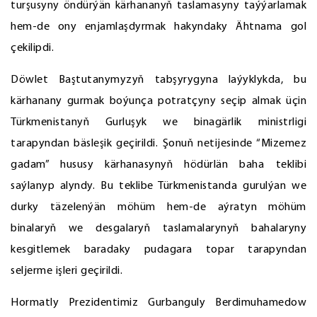
turşusyny öndürýän kärhananyň taslamasyny taýýarlamak
hem-de ony enjamlaşdyrmak hakyndaky Ähtnama gol
çekilipdi.
Döwlet Baştutanymyzyň tabşyrygyna laýyklykda, bu
kärhanany gurmak boýunça potratçyny seçip almak üçin
Türkmenistanyň Gurluşyk we binagärlik ministrligi
tarapyndan bäsleşik geçirildi. Şonuň netijesinde “Mizemez
gadam” hususy kärhanasynyň hödürlän baha teklibi
saýlanyp alyndy. Bu teklibe Türkmenistanda gurulýan we
durky täzelenýän möhüm hem-de aýratyn möhüm
binalaryň we desgalaryň taslamalarynyň bahalaryny
kesgitlemek baradaky pudagara topar tarapyndan
seljerme işleri geçirildi.
Hormatly Prezidentimiz Gurbanguly Berdimuhamedow