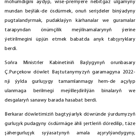
möhümdigini aýdyp, wise-premýere nebitgaz ulgamyny
mundan beýläk-de ösdürmek, onuň serişdeler binýadyny
pugtalandyrmak, pudaklaýyn kärhanalar we guramalar
tarapyndan önümçilik meýilnamalarynyň ýerine
ýetirilmegini üpjün etmek babatda anyk tabşyryklary
berdi.
Soňra Ministrler Kabinetiniň Başlygynyň orunbasary
Ç.Purçekow döwlet Baştutanymyzyň garamagyna 2022-
nji ýylda gurluşygy tamamlanmagy hem-de açylyp
ulanmaga berilmegi meýilleşdirilýän binalaryň we
desgalaryň sanawy barada hasabat berdi.
Berkarar döwletimiziň bagtyýarlyk döwründe ýurdumyzyň
gurluşyk pudagyny ösdürmäge ähli şertleriň döredilip, täze
şähergurluşyk syýasatynyň amala aşyrylýandygyny,