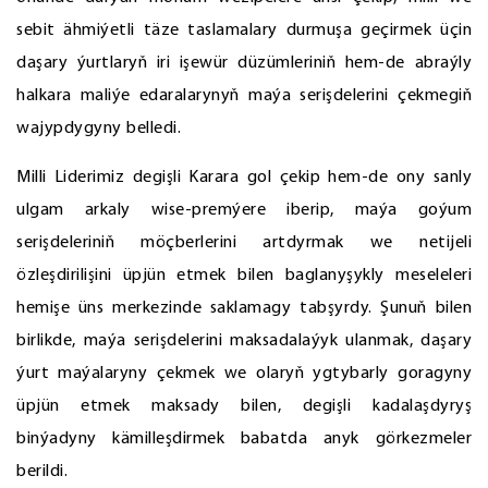
sebit ähmiýetli täze taslamalary durmuşa geçirmek üçin
daşary ýurtlaryň iri işewür düzümleriniň hem-de abraýly
halkara maliýe edaralarynyň maýa serişdelerini çekmegiň
wajypdygyny belledi.
Milli Liderimiz degişli Karara gol çekip hem-de ony sanly
ulgam arkaly wise-premýere iberip, maýa goýum
serişdeleriniň möçberlerini artdyrmak we netijeli
özleşdirilişini üpjün etmek bilen baglanyşykly meseleleri
hemişe üns merkezinde saklamagy tabşyrdy. Şunuň bilen
birlikde, maýa serişdelerini maksadalaýyk ulanmak, daşary
ýurt maýalaryny çekmek we olaryň ygtybarly goragyny
üpjün etmek maksady bilen, degişli kadalaşdyryş
binýadyny kämilleşdirmek babatda anyk görkezmeler
berildi.