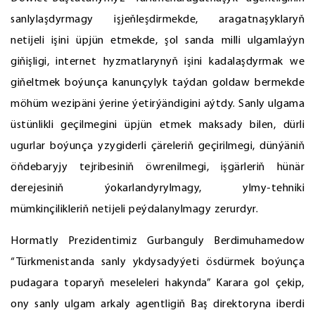
sanlylaşdyrmagy işjeňleşdirmekde, aragatnaşyklaryň
netijeli işini üpjün etmekde, şol sanda milli ulgamlaýyn
giňişligi, internet hyzmatlarynyň işini kadalaşdyrmak we
giňeltmek boýunça kanunçylyk taýdan goldaw bermekde
möhüm wezipäni ýerine ýetirýändigini aýtdy. Sanly ulgama
üstünlikli geçilmegini üpjün etmek maksady bilen, dürli
ugurlar boýunça yzygiderli çäreleriň geçirilmegi, dünýäniň
öňdebaryjy tejribesiniň öwrenilmegi, işgärleriň hünär
derejesiniň ýokarlandyrylmagy, ylmy-tehniki
mümkinçilikleriň netijeli peýdalanylmagy zerurdyr.
Hormatly Prezidentimiz Gurbanguly Berdimuhamedow
“Türkmenistanda sanly ykdysadyýeti ösdürmek boýunça
pudagara toparyň meseleleri hakynda” Karara gol çekip,
ony sanly ulgam arkaly agentligiň Baş direktoryna iberdi