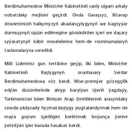
Berdimuhamedow Ministrler Kabinetiniň sanly ulgam arkaly
nobatdaky mejlisini geçirdi. Onda Garaşsyz, Bitarap
döwletimiziň halkymyzyň abadançylygynyň we bagtyýar
durmuşynyň üpjün edilmegine gönükdirilen içeri we daşary
syýasatynyň käbir meselelerine hem-de resminamalaryň
taslamalaryna seredildi.
Milli Liderimiz gün tertibine geçip, ilki bilen, Ministrler
Kabinetiniň Başlygynyň orunbasary Serdar
Berdimuhamedowa söz berdi. Wise-premýer gözegçilik
edýän düzümlerinde alnyp barylýan işleriň ýagdaýy,
Türkmenistan bilen Birleşen Arap Emirlikleriniň arasyndaky
söwda-ykdysady hyzmatdaşlygy pugtalandyrmak hem-de
maýa goýum işjeňligini berkitmek boýunça ýerine
ýetirilýän işler barada hasabat berdi.