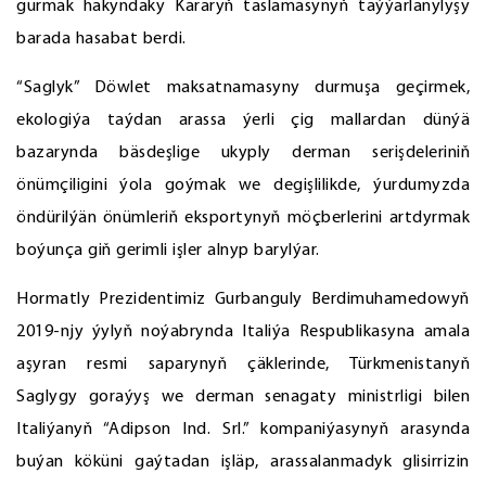
gurmak hakyndaky Kararyň taslamasynyň taýýarlanylyşy
barada hasabat berdi.
“Saglyk” Döwlet maksatnamasyny durmuşa geçirmek,
ekologiýa taýdan arassa ýerli çig mallardan dünýä
bazarynda bäsdeşlige ukyply derman serişdeleriniň
önümçiligini ýola goýmak we degişlilikde, ýurdumyzda
öndürilýän önümleriň eksportynyň möçberlerini artdyrmak
boýunça giň gerimli işler alnyp barylýar.
Hormatly Prezidentimiz Gurbanguly Berdimuhamedowyň
2019-njy ýylyň noýabrynda Italiýa Respublikasyna amala
aşyran resmi saparynyň çäklerinde, Türkmenistanyň
Saglygy goraýyş we derman senagaty ministrligi bilen
Italiýanyň “Adipson Ind. Srl.” kompaniýasynyň arasynda
buýan köküni gaýtadan işläp, arassalanmadyk glisirrizin