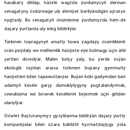
hasabaty diňläp, häzirki wagtda ýurdumyzyň derman
senagatyny ösdürmäge uly ähmiýet berilýändigini aýratyn
nygtady. Bu senagatyň önümlerine ýurdumyzda hem-de
daşary ýurtlarda uly isleg bildirilýär.
Türkmen topragynyň amatly howa ýagdaýy ösümlikleriň
örän peýdaly we melhemlik häsiýete eýe bolmagy üçin ähli
şertleri döredýär. Mälim bolşy ýaly, bu ýerde ösýän
ekologik taýdan arassa türkmen buýany gymmatly
häsiýetleri bilen tapawutlanýar. Buýan köki gadymdan bäri
adamyň kesele garşy durnuklylygyny pugtalandyrmak,
sowuklama we böwrek kesellerini bejermek üçin giňden
ulanylýar.
Döwlet Baştutanymyz gyzyklanma bildirýän daşary ýurtly
kompaniýalar bilen özara bähbitli hyzmatdaşlygy ýola