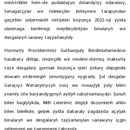
ministrlikler hem-de pudaklaýyn dolandyryş edaralary,
Senagatçylar we telekeçiler birleşmesi tarapyndan
geçirilen seljermäniň netijeleri boýunça 2022-nji ýylda
ulanmaga berilmegi meýilleşdirilýän binalaryň we
desgalaryň sanawy taýýarlanyldy.
Hormatly Prezidentimiz Gurbanguly Berdimuhamedow
hasabaty diňläp, önümçilik we medeni-durmuş maksatly
täze desgalary gurmak boýunça işleri ýokary depginde
dowam etdirmegiň zerurdygyny nygtady. Şol desgalar
Garaşsyz Watanymyzyň ösüş we rowaçlyk ýoly bilen
ynamly öňe barýandygynyň aýdyň subutnamasydyr. Şunuň
bilen baglylykda, Milli Liderimiz degişli düzümleriň ählisi
bilen bilelikde, geljek ýylda dabaraly ýagdaýda açyljak
binalaryň we desgalaryň taýýarlanylan sanawyny içgin
seljermegi we öwrenmegi tabşyrdy.