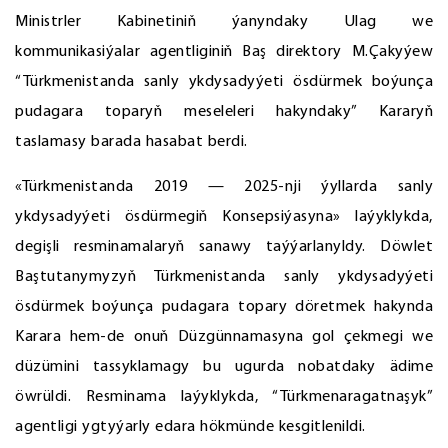
Ministrler Kabinetiniň ýanyndaky Ulag we
kommunikasiýalar agentliginiň Baş direktory M.Çakyýew
“Türkmenistanda sanly ykdysadyýeti ösdürmek boýunça
pudagara toparyň meseleleri hakyndaky” Kararyň
taslamasy barada hasabat berdi.
«Türkmenistanda 2019 — 2025-nji ýyllarda sanly
ykdysadyýeti ösdürmegiň Konsepsiýasyna» laýyklykda,
degişli resminamalaryň sanawy taýýarlanyldy. Döwlet
Baştutanymyzyň Türkmenistanda sanly ykdysadyýeti
ösdürmek boýunça pudagara topary döretmek hakynda
Karara hem-de onuň Düzgünnamasyna gol çekmegi we
düzümini tassyklamagy bu ugurda nobatdaky ädime
öwrüldi. Resminama laýyklykda, “Türkmenaragatnaşyk”
agentligi ygtyýarly edara hökmünde kesgitlenildi.