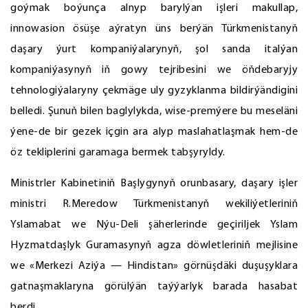
goýmak boýunça alnyp barylýan işleri makullap,
innowasion ösüşe aýratyn üns berýän Türkmenistanyň
daşary ýurt kompaniýalarynyň, şol sanda italýan
kompaniýasynyň iň gowy tejribesini we öňdebaryjy
tehnologiýalaryny çekmäge uly gyzyklanma bildirýändigini
belledi. Şunuň bilen baglylykda, wise-premýere bu meseläni
ýene-de bir gezek içgin ara alyp maslahatlaşmak hem-de
öz tekliplerini garamaga bermek tabşyryldy.
Ministrler Kabinetiniň Başlygynyň orunbasary, daşary işler
ministri R.Meredow Türkmenistanyň wekiliýetleriniň
Yslamabat we Nýu-Deli şäherlerinde geçiriljek Yslam
Hyzmatdaşlyk Guramasynyň agza döwletleriniň mejlisine
we «Merkezi Aziýa — Hindistan» görnüşdäki duşuşyklara
gatnaşmaklaryna görülýän taýýarlyk barada hasabat
berdi.