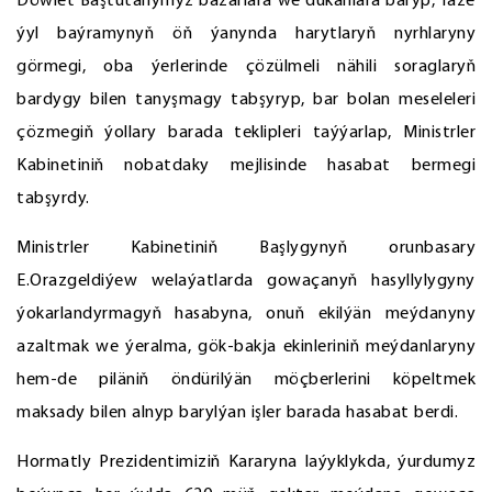
Döwlet Baştutanymyz bazarlara we dükanlara baryp, Täze
ýyl baýramynyň öň ýanynda harytlaryň nyrhlaryny
görmegi, oba ýerlerinde çözülmeli nähili soraglaryň
bardygy bilen tanyşmagy tabşyryp, bar bolan meseleleri
çözmegiň ýollary barada teklipleri taýýarlap, Ministrler
Kabinetiniň nobatdaky mejlisinde hasabat bermegi
tabşyrdy.
Ministrler Kabinetiniň Başlygynyň orunbasary
E.Orazgeldiýew welaýatlarda gowaçanyň hasyllylygyny
ýokarlandyrmagyň hasabyna, onuň ekilýän meýdanyny
azaltmak we ýeralma, gök-bakja ekinleriniň meýdanlaryny
hem-de piläniň öndürilýän möçberlerini köpeltmek
maksady bilen alnyp barylýan işler barada hasabat berdi.
Hormatly Prezidentimiziň Kararyna laýyklykda, ýurdumyz