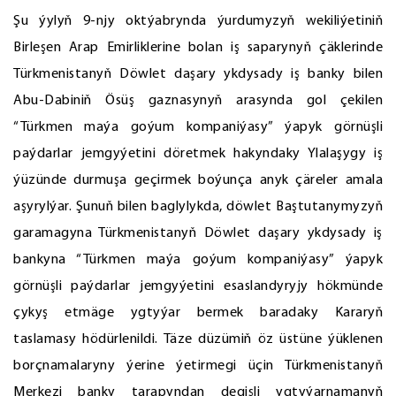
Şu ýylyň 9-njy oktýabrynda ýurdumyzyň wekiliýetiniň
Birleşen Arap Emirliklerine bolan iş saparynyň çäklerinde
Türkmenistanyň Döwlet daşary ykdysady iş banky bilen
Abu-Dabiniň Ösüş gaznasynyň arasynda gol çekilen
“Türkmen maýa goýum kompaniýasy” ýapyk görnüşli
paýdarlar jemgyýetini döretmek hakyndaky Ylalaşygy iş
ýüzünde durmuşa geçirmek boýunça anyk çäreler amala
aşyrylýar. Şunuň bilen baglylykda, döwlet Baştutanymyzyň
garamagyna Türkmenistanyň Döwlet daşary ykdysady iş
bankyna “Türkmen maýa goýum kompaniýasy” ýapyk
görnüşli paýdarlar jemgyýetini esaslandyryjy hökmünde
çykyş etmäge ygtyýar bermek baradaky Kararyň
taslamasy hödürlenildi. Täze düzümiň öz üstüne ýüklenen
borçnamalaryny ýerine ýetirmegi üçin Türkmenistanyň
Merkezi banky tarapyndan degişli ygtyýarnamanyň