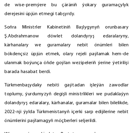
de wise-premýere bu çäräniň ýokary guramaçylyk
derejesini üpjün etmegi tabşyrdy.
Soňra Ministrler Kabinetiniň Başlygynyň orunbasary
Ş.Abdrahmanow döwlet dolandyryş edaralaryny,
kärhanalary we guramalary nebit önümleri bilen
bökdençsiz üpjün etmek, olary rejeli paýlamak hem-de
ulanmak boýunça öňde goýlan wezipeleriň ýerine ýetirilişi
barada hasabat berdi.
Türkmenbaşydaky nebiti gaýtadan işleýän zawodlar
toplumy, ýurdumyzyň degişli ministrlikleri we pudaklaýyn
dolandyryş edaralary, kärhanalar, guramalar bilen bilelikde,
2022-nji ýylda Türkmenistanyň içerki sarp edijilerine nebit
önümlerini paýlamagyň möçberleri seljerildi.