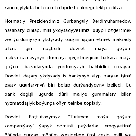
kanunçylykda bellenen tertipde berilmegi teklip edilýär.
Hormatly Prezidentimiz Gurbanguly Berdimuhamedow
hasabaty diňläp, milli ykdysadyýetimizi düýpli özgertmek
we ýurdumyzyň ykdysady ösüşini üpjün etmek maksady
bilen, giň möçberli döwlet maýa goýum
maksatnamasynyň durmuşa geçirilmeginiň halkara maýa
goýum bazarlarynda ýurdumyzyň bähbidini goraýan
Döwlet daşary ykdysady iş bankynyň alyp barýan işiniň
esasy ugurlarynyň biri bolup durýandygyny belledi. Bu
bank degişli ugurda dürli maliýe guramalary bilen
hyzmatdaşlyk boýunça oňyn tejribe toplady.
Döwlet Baştutanymyz “Türkmen maýa goýum
kompaniýasy” ýapyk görnüşli paýdarlar jemgyýetiniň
öňünde durýan möhüm wezipelere ünsi çekip, milli we