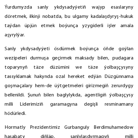
Ýurdumyzda sanly ykdysadyýetiň wajyp esaslaryny
döretmek, ilkinji nobatda, bu ulgamy kadalaşdyryş-hukuk
taýdan üpjün etmek boýunça yzygiderli işler amala
aşyrylýar.
Sanly ykdysadyýeti ösdürmek boýunça öňde goýlan
wezipeleri durmuşa geçirmek maksady bilen, pudagara
toparynyň täze düzümini we täze ýolbaşçysyny
tassyklamak hakynda ozal hereket edýän Düzgünnama
goşmaçalary hem-de üýtgetmeleri girizmegiň zerurdygy
bellenildi. Şunuň bilen baglylykda, agentligiň ýolbaşçysy
milli Liderimiziň garamagyna degişli resminamany
hödürledi.
Hormatly Prezidentimiz Gurbanguly Berdimuhamedow
hasabaty diňläp, sanlylaşdyrmagyň milli