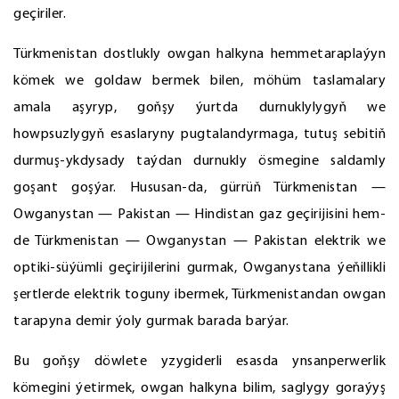
geçiriler.
Türkmenistan dostlukly owgan halkyna hemmetaraplaýyn
kömek we goldaw bermek bilen, möhüm taslamalary
amala aşyryp, goňşy ýurtda durnuklylygyň we
howpsuzlygyň esaslaryny pugtalandyrmaga, tutuş sebitiň
durmuş-ykdysady taýdan durnukly ösmegine saldamly
goşant goşýar. Hususan-da, gürrüň Türkmenistan —
Owganystan — Pakistan — Hindistan gaz geçirijisini hem-
de Türkmenistan — Owganystan — Pakistan elektrik we
optiki-süýümli geçirijilerini gurmak, Owganystana ýeňillikli
şertlerde elektrik toguny ibermek, Türkmenistandan owgan
tarapyna demir ýoly gurmak barada barýar.
Bu goňşy döwlete yzygiderli esasda ynsanperwerlik
kömegini ýetirmek, owgan halkyna bilim, saglygy goraýyş