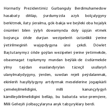
Hormatly Prezidentimiz Gurbanguly Berdimuhamedow
hasabaty diňläp, ýurdumyzda azyk bolçulygyny
berkitmek, ilaty ýeralma, gök-bakja we beýleki oba hojalyk
önümleri bilen ýylyň dowamynda doly üpjün etmek
boýunça öňde durýan wezipeleriň üstünlikli ýerine
ýetirilmeginiň wajypdygyna ünsi çekdi. Döwlet
Baştutanymyz öňde goýlan wezipeleri ýerine ýetirmekde,
obasenagat toplumyny mundan beýläk-de ösdürmekde
ylmy taýdan esaslandyrylan täzeçil usullaryň
ulanylmalydygyny, ýerden, suwdan rejeli peýdalanmak,
ekinleriň hasyllylygyny artdyrmak meselelerine jogapkärli
çemeleşilmelidigini, milli kanunçylygyň
kämilleşdirilmelidigini belläp, bu babatda wise-premýere,
Milli Geňeşiň ýolbaşçylaryna anyk tabşyryklary berdi.