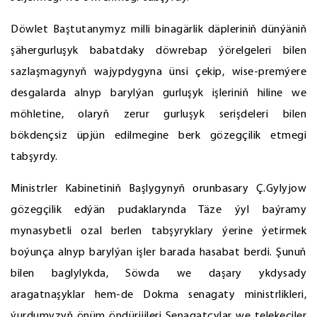
Döwlet Baştutanymyz milli binagärlik däpleriniň dünýäniň
şähergurluşyk babatdaky döwrebap ýörelgeleri bilen
sazlaşmagynyň wajypdygyna ünsi çekip, wise-premýere
desgalarda alnyp barylýan gurluşyk işleriniň hiline we
möhletine, olaryň zerur gurluşyk serişdeleri bilen
bökdençsiz üpjün edilmegine berk gözegçilik etmegi
tabşyrdy.
Ministrler Kabinetiniň Başlygynyň orunbasary Ç.Gylyjow
gözegçilik edýän pudaklarynda Täze ýyl baýramy
mynasybetli ozal berlen tabşyryklary ýerine ýetirmek
boýunça alnyp barylýan işler barada hasabat berdi. Şunuň
bilen baglylykda, Söwda we daşary ykdysady
aragatnaşyklar hem-de Dokma senagaty ministrlikleri,
ýurdumyzyň önüm öndürijileri Senagatçylar we telekeçiler