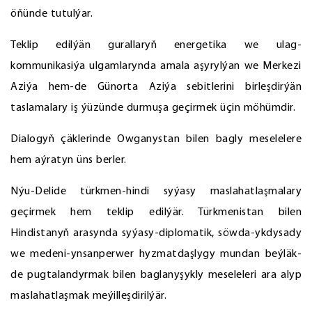
öňünde tutulýar.
Teklip edilýän gurallaryň energetika we ulag-
kommunikasiýa ulgamlarynda amala aşyrylýan we Merkezi
Aziýa hem-de Günorta Aziýa sebitlerini birleşdirýän
taslamalary iş ýüzünde durmuşa geçirmek üçin möhümdir.
Dialogyň çäklerinde Owganystan bilen bagly meselelere
hem aýratyn üns berler.
Nýu-Delide türkmen-hindi syýasy maslahatlaşmalary
geçirmek hem teklip edilýär. Türkmenistan bilen
Hindistanyň arasynda syýasy-diplomatik, söwda-ykdysady
we medeni-ynsanperwer hyzmatdaşlygy mundan beýläk-
de pugtalandyrmak bilen baglanyşykly meseleleri ara alyp
maslahatlaşmak meýilleşdirilýär.