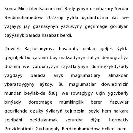
Soňra Ministrler Kabinetiniň Başlygynyň orunbasary Serdar
Berdimuhamedow 2022-nji ýylda uçdantutma ilat we
ýaşaýyş jaý gaznasynyň ýazuwyny geçirmäge görülýän
taýýarlyk barada hasabat berdi.
Döwlet Baştutanymyz hasabaty diňläp, geljek ýylda
geçiriljek bu çäräniň baş maksadynyň ilatyň demografiýa
düzümi we ýurdumyzyň raýatlarynyň durmuş-ykdysady
ýagdaýy barada anyk maglumatlary almakdan
ybaratdygyny aýtdy. Bu maglumatlar döwletimiziň
mundan beýläk-de ösüşi we rowaçlygy üçin ygtybarly
binýady döretmäge mümkinçilik berer. Ýazuwlar
geçirilende ozalky ýyllaryň tejribesini, şeýle hem halkara
tejribäni peýdalanmak zerurdyr diýip, hormatly
Prezidentimiz Gurbanguly Berdimuhamedow belledi hem-