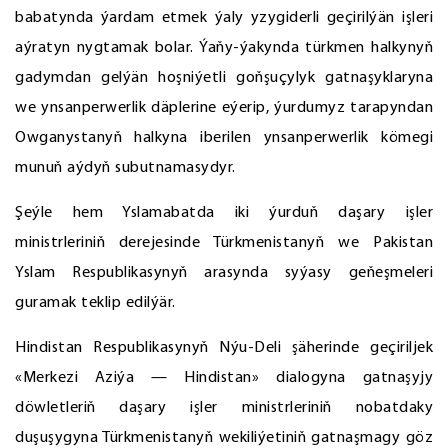
babatynda ýardam etmek ýaly yzygiderli geçirilýän işleri
aýratyn nygtamak bolar. Ýaňy-ýakynda türkmen halkynyň
gadymdan gelýän hoşniýetli goňşuçylyk gatnaşyklaryna
we ynsanperwerlik däplerine eýerip, ýurdumyz tarapyndan
Owganystanyň halkyna iberilen ynsanperwerlik kömegi
munuň aýdyň subutnamasydyr.
Şeýle hem Yslamabatda iki ýurduň daşary işler
ministrleriniň derejesinde Türkmenistanyň we Pakistan
Yslam Respublikasynyň arasynda syýasy geňeşmeleri
guramak teklip edilýär.
Hindistan Respublikasynyň Nýu-Deli şäherinde geçiriljek
«Merkezi Aziýa — Hindistan» dialogyna gatnaşyjy
döwletleriň daşary işler ministrleriniň nobatdaky
duşuşygyna Türkmenistanyň wekiliýetiniň gatnaşmagy göz