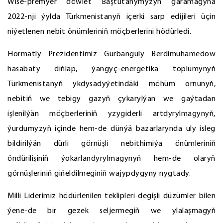
Wise-premýer döwlet Baştutanymyzyň garamagyna
2022-nji ýylda Türkmenistanyň içerki sarp edijileri üçin
niýetlenen nebit önümleriniň möçberlerini hödürledi.
Hormatly Prezidentimiz Gurbanguly Berdimuhamedow
hasabaty diňläp, ýangyç-energetika toplumynyň
Türkmenistanyň ykdysadyýetindäki möhüm ornunyň,
nebitiň we tebigy gazyň çykarylýan we gaýtadan
işlenilýän möçberleriniň yzygiderli artdyrylmagynyň,
ýurdumyzyň içinde hem-de dünýä bazarlarynda uly isleg
bildirilýän dürli görnüşli nebithimiýa önümleriniň
öndürilişiniň ýokarlandyrylmagynyň hem-de olaryň
görnüşleriniň giňeldilmeginiň wajypdygyny nygtady.
Milli Liderimiz hödürlenilen teklipleri degişli düzümler bilen
ýene-de bir gezek seljermegiň we ylalaşmagyň