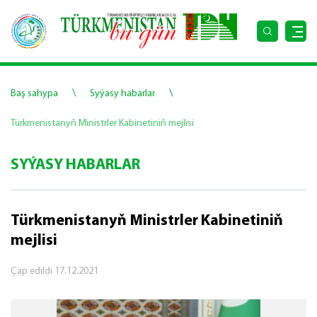
\
\
Baş sahypa
Syýasy habarlar
Türkmenistanyň Ministrler Kabinetiniň mejlisi
SYÝASY HABARLAR
Türkmenistanyň Ministrler Kabinetiniň
mejlisi
Çap edildi
17.12.2021