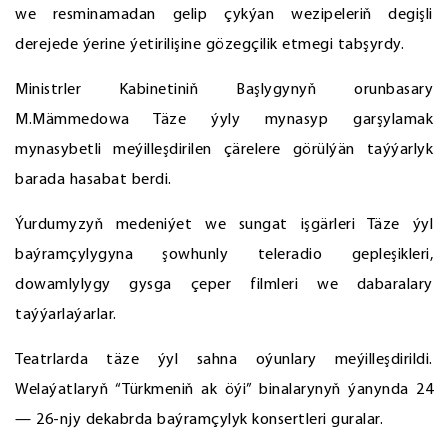
we resminamadan gelip çykýan wezipeleriň degişli
derejede ýerine ýetirilişine gözegçilik etmegi tabşyrdy.
Ministrler Kabinetiniň Başlygynyň orunbasary
M.Mämmedowa Täze ýyly mynasyp garşylamak
mynasybetli meýilleşdirilen çärelere görülýän taýýarlyk
barada hasabat berdi.
Ýurdumyzyň medeniýet we sungat işgärleri Täze ýyl
baýramçylygyna şowhunly teleradio gepleşikleri,
dowamlylygy gysga çeper filmleri we dabaralary
taýýarlaýarlar.
Teatrlarda täze ýyl sahna oýunlary meýilleşdirildi.
Welaýatlaryň “Türkmeniň ak öýi” binalarynyň ýanynda 24
— 26-njy dekabrda baýramçylyk konsertleri guralar.