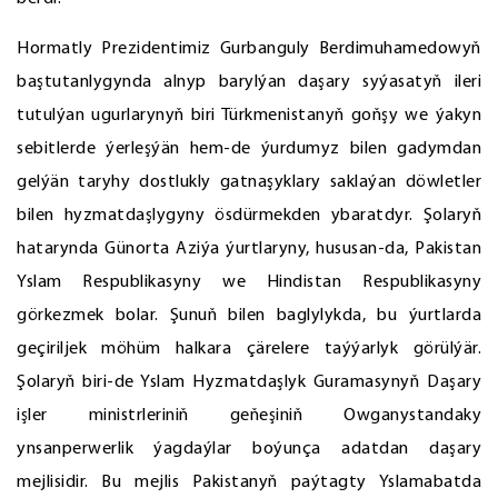
Hormatly Prezidentimiz Gurbanguly Berdimuhamedowyň
baştutanlygynda alnyp barylýan daşary syýasatyň ileri
tutulýan ugurlarynyň biri Türkmenistanyň goňşy we ýakyn
sebitlerde ýerleşýän hem-de ýurdumyz bilen gadymdan
gelýän taryhy dostlukly gatnaşyklary saklaýan döwletler
bilen hyzmatdaşlygyny ösdürmekden ybaratdyr. Şolaryň
hatarynda Günorta Aziýa ýurtlaryny, hususan-da, Pakistan
Yslam Respublikasyny we Hindistan Respublikasyny
görkezmek bolar. Şunuň bilen baglylykda, bu ýurtlarda
geçiriljek möhüm halkara çärelere taýýarlyk görülýär.
Şolaryň biri-de Yslam Hyzmatdaşlyk Guramasynyň Daşary
işler ministrleriniň geňeşiniň Owganystandaky
ynsanperwerlik ýagdaýlar boýunça adatdan daşary
mejlisidir. Bu mejlis Pakistanyň paýtagty Yslamabatda