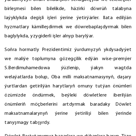
birleşmesi bilen bilelikde, häzirki döwrüň talabyna
laýyklykda degişli işleri ýerine ýetirýärler. Ilata edilýän
hyzmatlary kämilleşdirmek we döwrebaplaşdyrmak bilen
baglylykda, yzygiderli işler alnyp barylýar.
Soňra hormatly Prezidentimiz ýurdumyzyň ykdysadyýet
we maliýe toplumyna gözegçilik edýän wise-premýer
S.Berdimuhamedowa ýüzlenip, ýakyn wagtda
welaýatlarda bolup, Oba milli maksatnamasynyň, daşary
ýurtlardan getirilýän harytlaryň ornuny tutýan önümleri
özümizde öndürmek, beýleki döwletlere iberilýän
önümleriň möçberlerini artdyrmak baradaky Döwlet
maksatnamalarynyň ýerine ýetirilişi bilen ýerinde
tanyşmagy tabşyrdy.