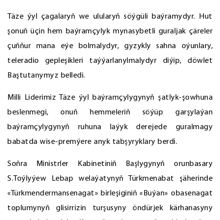
Täze ýyl çagalaryň we ulularyň söýgüli baýramydyr. Hut
şonuň üçin hem baýramçylyk mynasybetli guraljak çäreler
çuňňur mana eýe bolmalydyr, gyzykly sahna oýunlary,
teleradio gepleşikleri taýýarlanylmalydyr diýip, döwlet
Baştutanymyz belledi.
Milli Liderimiz Täze ýyl baýramçylygynyň şatlyk-şowhuna
beslenmegi, onuň hemmeleriň söýüp garşylaýan
baýramçylygynyň ruhuna laýyk derejede guralmagy
babatda wise-premýere anyk tabşyryklary berdi.
Soňra Ministrler Kabinetiniň Başlygynyň orunbasary
S.Toýlyýew Lebap welaýatynyň Türkmenabat şäherinde
«Türkmendermansenagat» birleşiginiň «Buýan» obasenagat
toplumynyň glisirrizin turşusyny öndürjek kärhanasyny