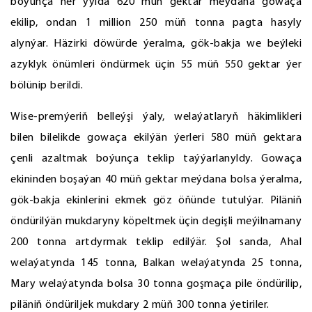
boýunça her ýylda 620 müň gektar meýdana gowaça
ekilip, ondan 1 million 250 müň tonna pagta hasyly
alynýar. Häzirki döwürde ýeralma, gök-bakja we beýleki
azyklyk önümleri öndürmek üçin 55 müň 550 gektar ýer
bölünip berildi.
Wise-premýeriň belleýşi ýaly, welaýatlaryň häkimlikleri
bilen bilelikde gowaça ekilýän ýerleri 580 müň gektara
çenli azaltmak boýunça teklip taýýarlanyldy. Gowaça
ekininden boşaýan 40 müň gektar meýdana bolsa ýeralma,
gök-bakja ekinlerini ekmek göz öňünde tutulýar. Piläniň
öndürilýän mukdaryny köpeltmek üçin degişli meýilnamany
200 tonna artdyrmak teklip edilýär. Şol sanda, Ahal
welaýatynda 145 tonna, Balkan welaýatynda 25 tonna,
Mary welaýatynda bolsa 30 tonna goşmaça pile öndürilip,
piläniň öndüriljek mukdary 2 müň 300 tonna ýetiriler.