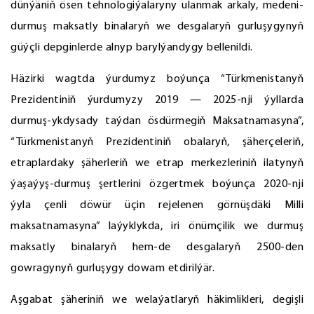
dünýäniň ösen tehnologiýalaryny ulanmak arkaly, medeni-
durmuş maksatly binalaryň we desgalaryň gurluşygynyň
güýçli depginlerde alnyp barylýandygy bellenildi.
Häzirki wagtda ýurdumyz boýunça “Türkmenistanyň
Prezidentiniň ýurdumyzy 2019 — 2025-nji ýyllarda
durmuş-ykdysady taýdan ösdürmegiň Maksatnamasyna”,
“Türkmenistanyň Prezidentiniň obalaryň, şäherçeleriň,
etraplardaky şäherleriň we etrap merkezleriniň ilatynyň
ýaşaýyş-durmuş şertlerini özgertmek boýunça 2020-nji
ýyla çenli döwür üçin rejelenen görnüşdäki Milli
maksatnamasyna” laýyklykda, iri önümçilik we durmuş
maksatly binalaryň hem-de desgalaryň 2500-den
gowragynyň gurluşygy dowam etdirilýär.
Aşgabat şäheriniň we welaýatlaryň häkimlikleri, degişli