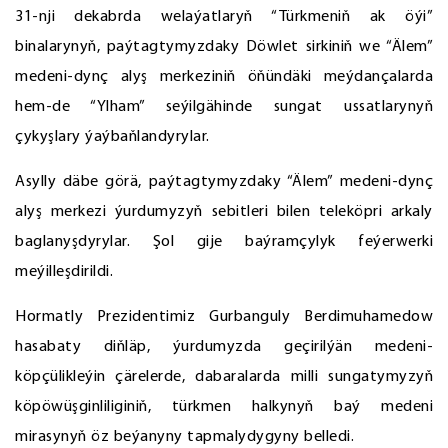
31-nji dekabrda welaýatlaryň “Türkmeniň ak öýi”
binalarynyň, paýtagtymyzdaky Döwlet sirkiniň we “Älem”
medeni-dynç alyş merkeziniň öňündäki meýdançalarda
hem-de “Ylham” seýilgähinde sungat ussatlarynyň
çykyşlary ýaýbaňlandyrylar.
Asylly däbe görä, paýtagtymyzdaky “Älem” medeni-dynç
alyş merkezi ýurdumyzyň sebitleri bilen teleköpri arkaly
baglanyşdyrylar. Şol gije baýramçylyk feýerwerki
meýilleşdirildi.
Hormatly Prezidentimiz Gurbanguly Berdimuhamedow
hasabaty diňläp, ýurdumyzda geçirilýän medeni-
köpçülikleýin çärelerde, dabaralarda milli sungatymyzyň
köpöwüşginliliginiň, türkmen halkynyň baý medeni
mirasynyň öz beýanyny tapmalydygyny belledi.