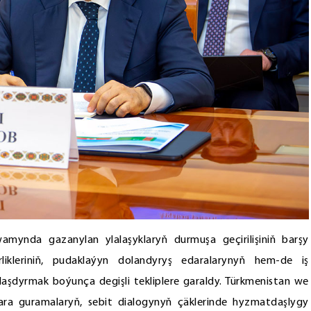
wamynda gazanylan ylalaşyklaryň durmuşa geçirilişiniň barşy
trlikleriniň, pudaklaýyn dolandyryş edaralarynyň hem-de iş
şdyrmak boýunça degişli tekliplere garaldy. Türkmenistan we
ara guramalaryň, sebit dialogynyň çäklerinde hyzmatdaşlygy