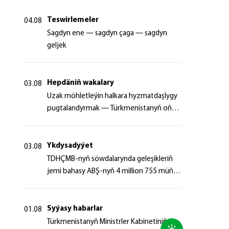
Teswirlemeler
04.08
Sagdyn ene — sagdyn çaga — sagdyn
geljek
Hepdäniň wakalary
03.08
Uzak möhletleýin halkara hyzmatdaşlygy
pugtalandyrmak — Türkmenistanyň oňyn
başlangyçlarynyň maksady
Ykdysadyýet
03.08
TDHÇMB-nyň söwdalarynda geleşikleriň
jemi bahasy ABŞ-nyň 4 million 755 müň
dollaryndan gowrak boldy
Syýasy habarlar
01.08
Türkmenistanyň Ministrler Kabinetiniň