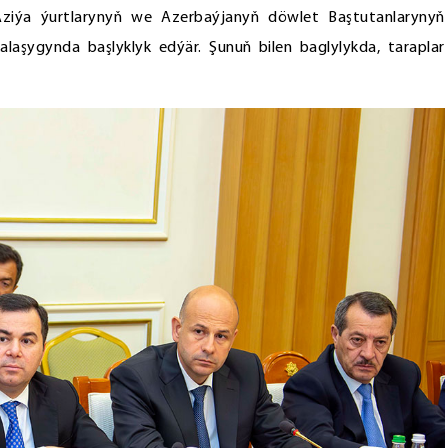
i Aziýa ýurtlarynyň we Azerbaýjanyň döwlet Baştutanlarynyň
laşygynda başlyklyk edýär. Şunuň bilen baglylykda, taraplar