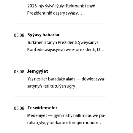
2026-njy ýylyň iýuly: Türkmenistanyň
Prezidentiniň daşary syýasy
başlangyçlaryndan ugur alyp
Syýasy habarlar
05.08
Türk­me­nis­ta­nyň Prezidenti Şweý­sa­ri­ýa
Kon­fe­de­ra­si­ýa­sy­nyň wi­se-prezidenti, Da­
şa­ry iş­ler fe­de­ral de­par­ta­men­ti­niň baş­ly­
gy­ny ka­bul et­di
Jemgyýet
05.08
Ýaş ne­sil­ler ba­ra­da­ky ala­da — döw­let sy­ýa­
sa­ty­nyň ile­ri tu­tul­ýan ug­ry
Teswirlemeler
05.08
Me­de­ni­ýet — gym­mat­ly milli mi­ras we pa­
ra­hat­çy­ly­gy ber­ka­rar et­me­giň mö­hüm
şer­ti