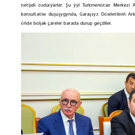
netijeli ösdürýärler. Şu ýyl Türkmenistan Merkez
konsultatiw duşuşygynda, Garaşsyz Döwletleriň Arka
öňde boljak çäreler barada durup geçdiler.