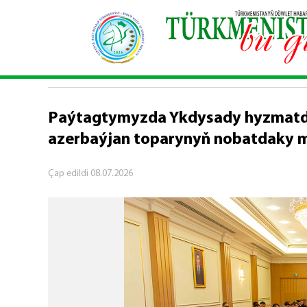
Baş sahypa
\
Syýasy habarlar
\
Paýtagtymyzda Y
SYÝASY HABARLAR
Paýtagtymyzda Ykdysady hyzmatd
azerbaýjan toparynyň nobatdaky mej
Çap edildi
08.07.2026