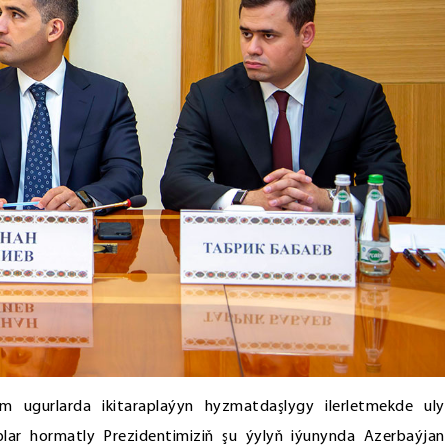
m ugurlarda ikitaraplaýyn hyzmatdaşlygy ilerletmekde uly
aplar hormatly Prezidentimiziň şu ýylyň iýunynda Azerbaýjan