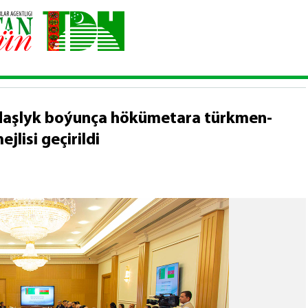
kdysady hyzmatdaşlyk boýunça hökümetara türkmen-azerbaýjan top
aşlyk boýunça hökümetara türkmen-
lisi geçirildi