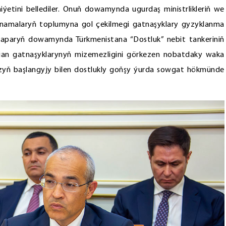
etini bellediler. Onuň dowamynda ugurdaş ministrlikleriň we
inamalaryň toplumyna gol çekilmegi gatnaşyklary gyzyklanma
 Saparyň dowamynda Türkmenistana “Dostluk” nebit tankeriniň
n gatnaşyklarynyň mizemezligini görkezen nobatdaky waka
zyň başlangyjy bilen dostlukly goňşy ýurda sowgat hökmünde