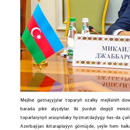
Mejlise gatnaşyjylar toparyň ozalky mejlisiniň do
barada pikir alyşdylar. Iki ýurduň degişli minis
toparlarynyň arasyndaky hyzmatdaşlygy has-da çuňla
Azerbaýjan ikitaraplaýyn görnüşde, şeýle hem halk