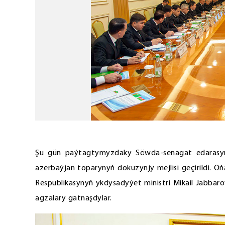
Şu gün paýtagtymyzdaky Söwda-senagat edarasy
azerbaýjan toparynyň dokuzynjy mejlisi geçirildi. 
Respublikasynyň ykdysadyýet ministri Mikail Jabbar
agzalary gatnaşdylar.