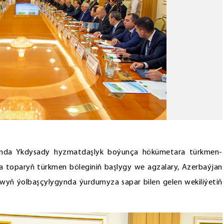
nda Ykdysady hyzmatdaşlyk boýunça hökümetara türkmen-
Oňa toparyň türkmen böleginiň başlygy we agzalary, Azerbaýjan
owyň ýolbaşçylygynda ýurdumyza sapar bilen gelen wekiliýetiň