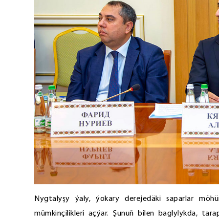
Nygtalyşy ýaly, ýokary derejedäki saparlar möhü
mümkinçilikleri açýar. Şunuň bilen baglylykda, tar