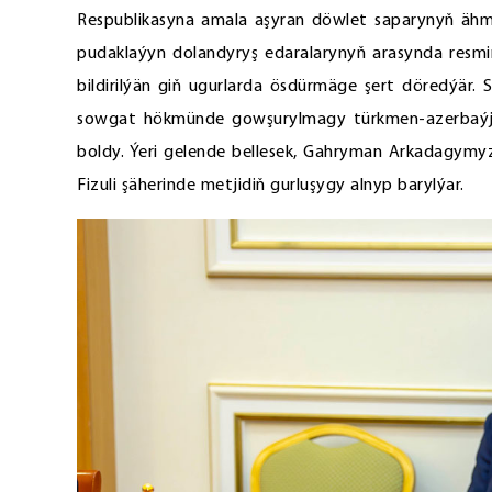
Respublikasyna amala aşyran döwlet saparynyň ähmiý
pudaklaýyn dolandyryş edaralarynyň arasynda resm
bildirilýän giň ugurlarda ösdürmäge şert döredýär.
sowgat hökmünde gowşurylmagy türkmen-azerbaýja
boldy. Ýeri gelende bellesek, Gahryman Arkadagymy
Fizuli şäherinde metjidiň gurluşygy alnyp barylýar.