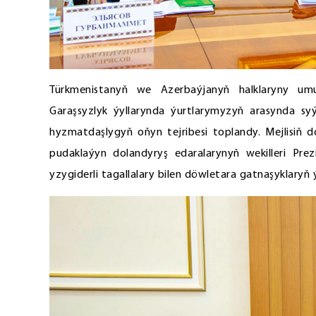
Türkmenistanyň we Azerbaýjanyň halklaryny umum
Garaşsyzlyk ýyllarynda ýurtlarymyzyň arasynda s
hyzmatdaşlygyň oňyn tejribesi toplandy. Mejlisiň d
pudaklaýyn dolandyryş edaralarynyň wekilleri Pr
yzygiderli tagallalary bilen döwletara gatnaşyklaryň ý