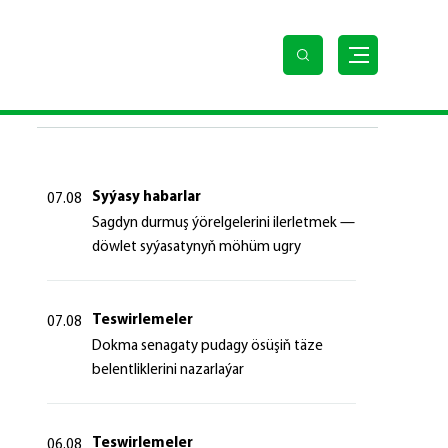
arynyň nobatdaky mejlisi geçirildi
SOŇKY HABARLAR
Syýasy habarlar
07.08
Sagdyn durmuş ýörelgelerini ilerletmek —
döwlet syýasatynyň möhüm ugry
Teswirlemeler
07.08
Dokma senagaty pudagy ösüşiň täze
belentliklerini nazarlaýar
Teswirlemeler
06.08