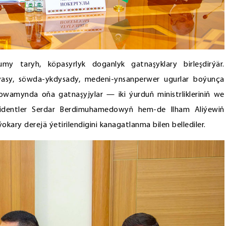
y taryh, köpasyrlyk doganlyk gatnaşyklary birleşdirýär.
yýasy, söwda-ykdysady, medeni-ynsanperwer ugurlar boýunça
owamynda oňa gatnaşyjylar — iki ýurduň ministrlikleriniň we
ezidentler Serdar Berdimuhamedowyň hem-de Ilham Aliýewiň
okary derejä ýetirilendigini kanagatlanma bilen bellediler.