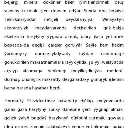
bejergi, mineral dökünler bilen iýmitlendirmek, ösüş
suwuny tutmak işleri dowam edýär. Şunda oba hojalyk
tehnikalaryndan netijeli peýdalanylýar. Welaýatyň
ekerançylyk meýdanlarynda ýetişdirilen gök-bakja
ekinleriniň hasylyny ýygnap almak, olary ilata ýetirmek
babatda-da degişli çäreler görülýär. Şeýle hem häkim
ýurdumyzy durmuş-ykdysady taýdan ösdürmäge
gönükdirilen maksatnamalara laýyklykda, şu ýyl welaýatda
açylyp ulanmaga berilmegi meýilleşdirilýän medeni-
durmuş, önümçilik maksatly desgalardaky gurluşyk işleriniň
barşy barada hasabat berdi.
Hormatly Prezidentimiz hasabaty diňläp, meýdanlarda
galan galla hasylyny soňky dänesine çenli ýygnap almak,
geljek ýylyň bugdaý hasylynyň düýbüni tutmak, gowaça
ideg etmek işleriniň talabalaýyk ýerine ýetirilmegini üpjün