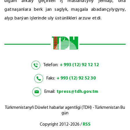
ulgam arkaly geçirilen iş maslahatyny jemläp, oňa
gatnaşanlara berk jan saglyk, maşgala abadançylygyny,
alyp barýan işlerinde uly üstünlikleri arzuw etdi.
Telefon:
+ 993 (12) 92 12 12
Faks:
+ 993 (12) 92 52 30
Email:
tpress@tdh.gov.tm
Türkmenistanyň Döwlet habarlar agentligi (TDH) - Türkmenistan Bu
gün
Copyright 2012-2026 /
RSS