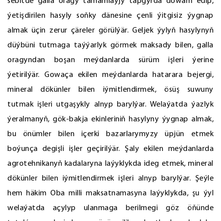
sebitde galla oragy tamamlaýjy tapgyrda dowam edip,
ýetişdirilen hasyly soňky dänesine çenli ýitgisiz ýygnap
almak üçin zerur çäreler görülýär. Geljek ýylyň hasylynyň
düýbüni tutmaga taýýarlyk görmek maksady bilen, galla
oragyndan boşan meýdanlarda sürüm işleri ýerine
ýetirilýär. Gowaça ekilen meýdanlarda hatarara bejergi,
mineral dökünler bilen iýmitlendirmek, ösüş suwuny
tutmak işleri utgaşykly alnyp barylýar. Welaýatda ýazlyk
ýeralmanyň, gök-bakja ekinleriniň hasylyny ýygnap almak,
bu önümler bilen içerki bazarlarymyzy üpjün etmek
boýunça degişli işler geçirilýär. Şaly ekilen meýdanlarda
agrotehnikanyň kadalaryna laýyklykda ideg etmek, mineral
dökünler bilen iýmitlendirmek işleri alnyp barylýar. Şeýle
hem häkim Oba milli maksatnamasyna laýyklykda, şu ýyl
welaýatda açylyp ulanmaga berilmegi göz öňünde