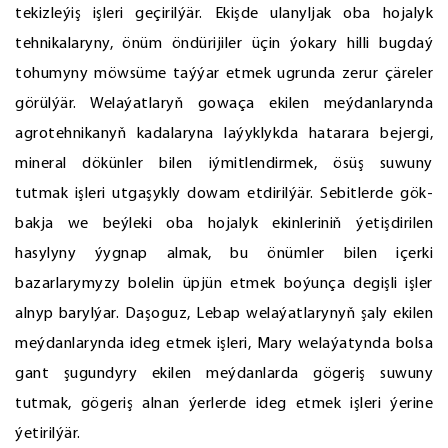
tekizleýiş işleri geçirilýär. Ekişde ulanyljak oba hojalyk
tehnikalaryny, önüm öndürijiler üçin ýokary hilli bugdaý
tohumyny möwsüme taýýar etmek ugrunda zerur çäreler
görülýär. Welaýatlaryň gowaça ekilen meýdanlarynda
agrotehnikanyň kadalaryna laýyklykda hatarara bejergi,
mineral dökünler bilen iýmitlendirmek, ösüş suwuny
tutmak işleri utgaşykly dowam etdirilýär. Sebitlerde gök-
bakja we beýleki oba hojalyk ekinleriniň ýetişdirilen
hasylyny ýygnap almak, bu önümler bilen içerki
bazarlarymyzy bolelin üpjün etmek boýunça degişli işler
alnyp barylýar. Daşoguz, Lebap welaýatlarynyň şaly ekilen
meýdanlarynda ideg etmek işleri, Mary welaýatynda bolsa
gant şugundyry ekilen meýdanlarda gögeriş suwuny
tutmak, gögeriş alnan ýerlerde ideg etmek işleri ýerine
ýetirilýär.