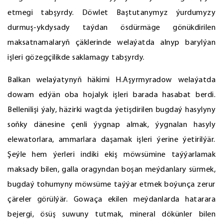
etmegi tabşyrdy. Döwlet Baştutanymyz ýurdumyzy
durmuş-ykdysady taýdan ösdürmäge gönükdirilen
maksatnamalaryň çäklerinde welaýatda alnyp barylýan
işleri gözegçilikde saklamagy tabşyrdy.
Balkan welaýatynyň häkimi H.Aşyrmyradow welaýatda
dowam edýän oba hojalyk işleri barada hasabat berdi.
Bellenilişi ýaly, häzirki wagtda ýetişdirilen bugdaý hasylyny
soňky dänesine çenli ýygnap almak, ýygnalan hasyly
elewatorlara, ammarlara daşamak işleri ýerine ýetirilýär.
Şeýle hem ýerleri indiki ekiş möwsümine taýýarlamak
maksady bilen, galla oragyndan boşan meýdanlary sürmek,
bugdaý tohumyny möwsüme taýýar etmek boýunça zerur
çäreler görülýär. Gowaça ekilen meýdanlarda hatarara
bejergi, ösüş suwuny tutmak, mineral dökünler bilen