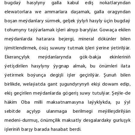
bugdaý hasylyny galla kabul ediş nokatlaryndan
elewatorlara we ammarlara daşamak, galla oragyndan
boşan meýdanlary sürmek, geljek ýylyň hasyly üçin bugdaý
tohumyny taýýarlamak işleri alnyp barylýar. Gowaça ekilen
meýdanlarda hatarara bejergi, mineral dökünler bilen
iýmitlendirmek, ösüş suwuny tutmak işleri ýerine ýetirilýär.
Ekerançylyk meýdanlarynda gök-bakja ekinleriniň
ýetişdirilen hasylyny ýygnap almak, bu önümleri ilata
ýetirmek boýunça degişli işler geçirilýär. Şunuň bilen
birlikde, welaýatda gant şugundyrynyň ekişi dowam edip,
ekiş geçirilen meýdanlarda gögeriş suwy tutulýar. Şeýle-de
häkim Oba milli maksatnamasyna laýyklykda, şu ýyl
sebitde açylyp ulanmaga berilmegi meýilleşdirilýän
medeni-durmuş, önümçilik maksatly desgalardaky gurluşyk
işleriniň barşy barada hasabat berdi.