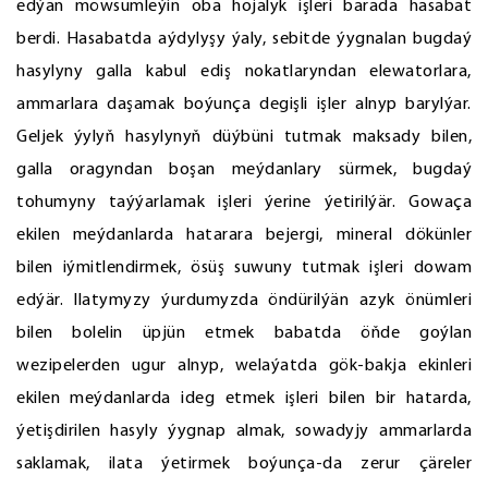
edýän möwsümleýin oba hojalyk işleri barada hasabat
berdi. Hasabatda aýdylyşy ýaly, sebitde ýygnalan bugdaý
hasylyny galla kabul ediş nokatlaryndan elewatorlara,
ammarlara daşamak boýunça degişli işler alnyp barylýar.
Geljek ýylyň hasylynyň düýbüni tutmak maksady bilen,
galla oragyndan boşan meýdanlary sürmek, bugdaý
tohumyny taýýarlamak işleri ýerine ýetirilýär. Gowaça
ekilen meýdanlarda hatarara bejergi, mineral dökünler
bilen iýmitlendirmek, ösüş suwuny tutmak işleri dowam
edýär. Ilatymyzy ýurdumyzda öndürilýän azyk önümleri
bilen bolelin üpjün etmek babatda öňde goýlan
wezipelerden ugur alnyp, welaýatda gök-bakja ekinleri
ekilen meýdanlarda ideg etmek işleri bilen bir hatarda,
ýetişdirilen hasyly ýygnap almak, sowadyjy ammarlarda
saklamak, ilata ýetirmek boýunça-da zerur çäreler