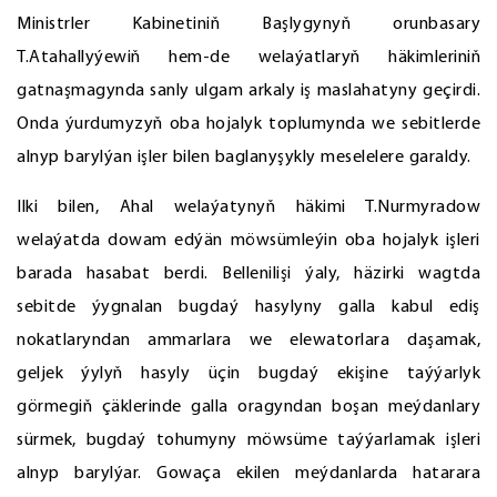
Ministrler Kabinetiniň Başlygynyň orunbasary
T.Atahallyýewiň hem-de welaýatlaryň häkimleriniň
gatnaşmagynda sanly ulgam arkaly iş maslahatyny geçirdi.
Onda ýurdumyzyň oba hojalyk toplumynda we sebitlerde
alnyp barylýan işler bilen baglanyşykly meselelere garaldy.
Ilki bilen, Ahal welaýatynyň häkimi T.Nurmyradow
welaýatda dowam edýän möwsümleýin oba hojalyk işleri
barada hasabat berdi. Bellenilişi ýaly, häzirki wagtda
sebitde ýygnalan bugdaý hasylyny galla kabul ediş
nokatlaryndan ammarlara we elewatorlara daşamak,
geljek ýylyň hasyly üçin bugdaý ekişine taýýarlyk
görmegiň çäklerinde galla oragyndan boşan meýdanlary
sürmek, bugdaý tohumyny möwsüme taýýarlamak işleri
alnyp barylýar. Gowaça ekilen meýdanlarda hatarara