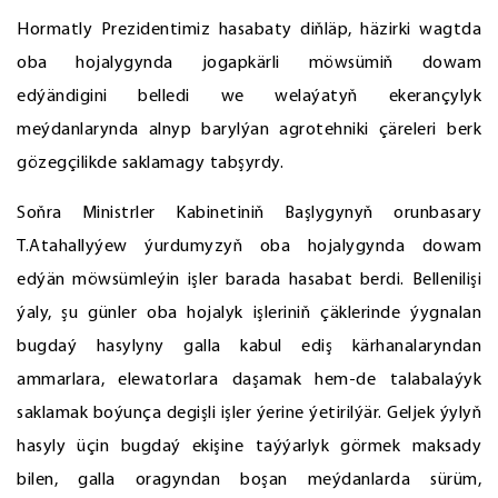
Hormatly Prezidentimiz hasabaty diňläp, häzirki wagtda
oba hojalygynda jogapkärli möwsümiň dowam
edýändigini belledi we welaýatyň ekerançylyk
meýdanlarynda alnyp barylýan agrotehniki çäreleri berk
gözegçilikde saklamagy tabşyrdy.
Soňra Ministrler Kabinetiniň Başlygynyň orunbasary
T.Atahallyýew ýurdumyzyň oba hojalygynda dowam
edýän möwsümleýin işler barada hasabat berdi. Bellenilişi
ýaly, şu günler oba hojalyk işleriniň çäklerinde ýygnalan
bugdaý hasylyny galla kabul ediş kärhanalaryndan
ammarlara, elewatorlara daşamak hem-de talabalaýyk
saklamak boýunça degişli işler ýerine ýetirilýär. Geljek ýylyň
hasyly üçin bugdaý ekişine taýýarlyk görmek maksady
bilen, galla oragyndan boşan meýdanlarda sürüm,