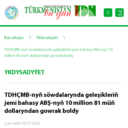
\
\
Baş sahypa
Ykdysadyýet
TDHÇMB-nyň söwdalarynda geleşikleriň jemi bahasy ABŞ-nyň 10
million 81 müň dollaryndan gowrak boldy
YKDYSADYÝET
TDHÇMB-nyň söwdalarynda geleşikleriň
jemi bahasy ABŞ-nyň 10 million 81 müň
dollaryndan gowrak boldy
Çap edildi
06.07.2026