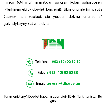
million 634 müň manatdan gowrak bolan polipropileni
(«Türkmennebit» döwlet konserni), tikin önümlerini, pagta
ýagyny, nah ýüplügi, çig ýüpegi, dokma önümleriniň
galyndylaryny satyn aldylar.
Telefon:
+ 993 (12) 92 12 12
Faks:
+ 993 (12) 92 52 30
Email:
tpress@tdh.gov.tm
Türkmenistanyň Döwlet habarlar agentligi (TDH) - Türkmenistan Bu
gün