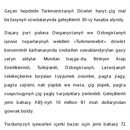
Geçen hepdede Türkmenistanyň Döwlet haryt-çig mal
biržasynyň söwdalarynda geleşikleriň 30-sy hasaba alyndy.
Daşary ýurt puluna Owganystanyň we Özbegistanyň
işewür toparlarynyň wekilleri «Türkmennebit» döwlet
konserniniň kärhanasynda öndürilen suwuklandyrylan gazy
satyn aldylar. Mundan başga-da, Birleşen Arap
Emirlikleriniň, Türkiýäniň, Özbegistanyň, Latwiýanyň
telekeçilerine boýalan tüýjümek önümler, pagta ýagy,
pagta süýümi, nah ýüplük we mata, çig ýüpek, pagta
soapstogynyň çig ýagly turşulyklary ýerlenildi. Geleşikleriň
jemi bahasy ABŞ-nyň 10 million 81 müň dollaryndan
gowrak boldy.
Ýurdumyzyň işewürleri içerki bazar üçin jemi bahasy 72