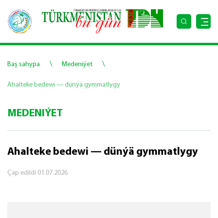
\
\
Baş sahypa
Medeniýet
Ahalteke bedewi — dünýä gymmatlygy
MEDENIÝET
Ahalteke bedewi — dünýä gymmatlygy
Çap edildi
01.07.2026