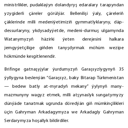
ministrlikler, pudaklaýyn dolandyryş edaralary tarapyndan
yzygiderli çäreler görülýär. Bellenilişi ýaly, çäreleriň
çäklerinde milli medeniýetimiziň gymmatlyklaryny, däp-
dessurlaryny, ykdysadyýetde, medeni-durmuş ulgamynda
Watanymyzyň häzirki ýeten derejesini halkara
jemgyýetçilige giňden tanyşdyrmak möhüm wezipe
hökmünde kesgitlenendir.
Brifinge gatnaşyjylar ýurdumyzyň Garaşsyzlygynyň 35
ýyllygyna beslenýän “Garaşsyz, baky Bitarap Türkmenistan
— bedew batly at-myradyň mekany” ýylynyň many-
mazmunyny wagyz etmek, milli atşynaslyk sungatymyzy
dünýäde tanatmak ugrunda döredýän giň mümkinçilikleri
üçin Gahryman Arkadagymyza we Arkadagly Gahryman
Serdarymyza hoşallyk bildirdiler.