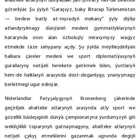
ahalteke atlarynyň dünýädäki şan-şöhraty has-da belende
göterilýär. Şu ýylyň “Garaşsyz, baky Bitarap Türkmenistan
— bedew batly at-myradyň mekany” ýyly diýlip
atlandyrylmagy dünýäniň medeni gymmatlyklarynyň
hatarynda orun alan özboluşly mirasymyzy wagyz
etmekde täze sahypany açdy. Şu ýylda meýilleşdirilýän
halkara çäreler medeni we sport diplomatiýasynyň
gurallaryny netijeli herekete getirmek bilen, ýurtlaryň
hem-de halklaryň arasynda dost-doganlygy, ynanyşmagy
berkitmegi ugur edinýär.
Niderlandlar Patyşalygynyň Kronenberg şäherinde
geçiriljek ahalteke atlarynyň arasynda atly sport we
gözellik bäsleşiginiň dünýä çempionatyna ýurdumyzyň giň
wekilçilikli toparynyň gatnaşmagyny, ahalteke atlarynyň
netijeli çykyş etmeklerini gazanmak ugrunda degişli