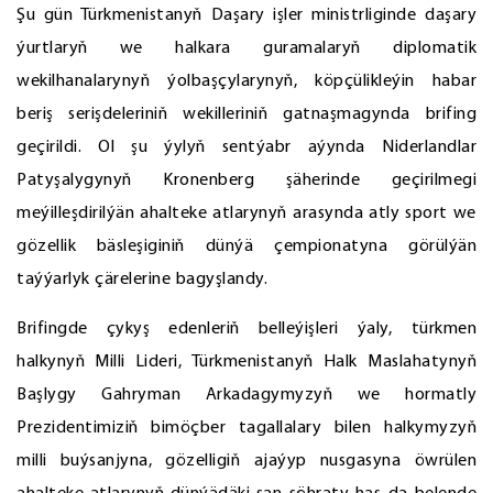
Şu gün Türkmenistanyň Daşary işler ministrliginde daşary
ýurtlaryň we halkara guramalaryň diplomatik
wekilhanalarynyň ýolbaşçylarynyň, köpçülikleýin habar
beriş serişdeleriniň wekilleriniň gatnaşmagynda brifing
geçirildi. Ol şu ýylyň sentýabr aýynda Niderlandlar
Patyşalygynyň Kronenberg şäherinde geçirilmegi
meýilleşdirilýän ahalteke atlarynyň arasynda atly sport we
gözellik bäsleşiginiň dünýä çempionatyna görülýän
taýýarlyk çärelerine bagyşlandy.
Brifingde çykyş edenleriň belleýişleri ýaly, türkmen
halkynyň Milli Lideri, Türkmenistanyň Halk Maslahatynyň
Başlygy Gahryman Arkadagymyzyň we hormatly
Prezidentimiziň bimöçber tagallalary bilen halkymyzyň
milli buýsanjyna, gözelligiň ajaýyp nusgasyna öwrülen