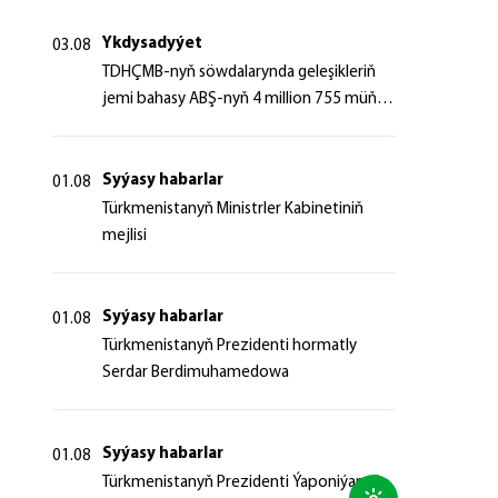
Ykdysadyýet
03.08
TDHÇMB-nyň söwdalarynda geleşikleriň
jemi bahasy ABŞ-nyň 4 million 755 müň
dollaryndan gowrak boldy
Syýasy habarlar
01.08
Türkmenistanyň Ministrler Kabinetiniň
mejlisi
Syýasy habarlar
01.08
Türkmenistanyň Prezidenti hormatly
Serdar Berdimuhamedowa
Syýasy habarlar
01.08
Türkmenistanyň Prezidenti Ýaponiýanyň