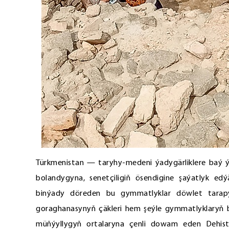
Türkmenistan — taryhy-medeni ýadygärliklere baý 
bolandygyna, senetçiligiň ösendigine şaýatlyk ed
binýady döreden bu gymmatlyklar döwlet tarapy
goraghanasynyň çäkleri hem şeýle gymmatlyklaryň bi
müňýyllygyň ortalaryna çenli dowam eden Dehist