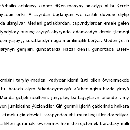
 «Arhaik» adalgasy «köne» diýen manyny aňladyp, ol bu ýerde
myzdan öňki IV asyrdan başlanýan we «antik döwür» diýlip
a ulanylýar. Medeni gatlaklardan, tapyndylardan emele gelen
lyndylary bürünç asyryň ahyrynda, adamzadyň demir işlemegi
çen ýaşaýşy suratlandyrmaga mümkinçilik berýär. Medeniýetiň
larynyň gerişleri, günbatarda Hazar deňzi, günortada Etrek-
mişini taryhy-medeni ýadygärlikleriň üsti bilen öwrenmekde
p, bu barada alym Arkadagymyzyň: «Arheologiýa bizde ylmyň
. Munda geljek nesilleriň, janypkeş barlagçylaryň öňünde ylmy
n jümlelerine ýüzlendiler. Giň gerimli işleriň çäklerinde halkara
etmek üçin döwlet tarapyndan ähli mümkinçilikler döredilýär.
rlikleri goramak, öwrenmek hem-de rejelemek baradaky milli