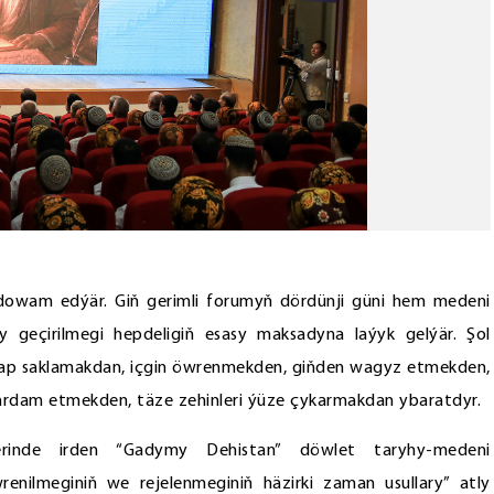
 dowam edýär. Giň gerimli forumyň dördünji güni hem medeni
y geçirilmegi hepdeligiň esasy maksadyna laýyk gelýär. Şol
ap saklamakdan, içgin öwrenmekden, giňden wagyz etmekden,
 ýardam etmekden, täze zehinleri ýüze çykarmakdan ybaratdyr.
lerinde irden “Gadymy Dehistan” döwlet taryhy-medeni
enilmeginiň we rejelenmeginiň häzirki zaman usullary” atly