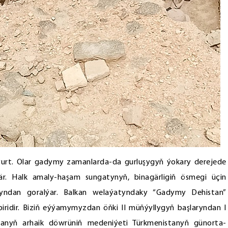
ýurt. Olar gadymy zamanlarda-da gurluşygyň ýokary derejede
ýär. Halk amaly-haşam sungatynyň, binagärligiň ösmegi üçin
ndan goralýar. Balkan welaýatyndaky “Gadymy Dehistan”
ridir. Biziň eýýamymyzdan öňki II müňýyllygyň başlaryndan I
anyň arhaik döwrüniň medeniýeti Türkmenistanyň günorta-