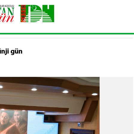
— 2026: dördünji gün
nji gün