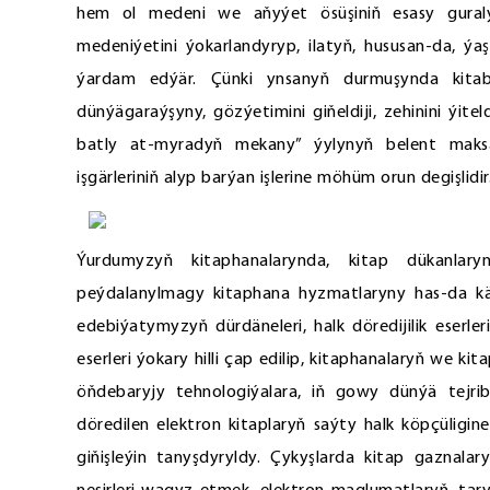
hem ol medeni we aňyýet ösüşiniň esasy guraly 
medeniýetini ýokarlandyryp, ilatyň, hususan-da, ý
ýardam edýär. Çünki ynsanyň durmuşynda kitab
dünýägaraýşyny, gözýetimini giňeldiji, zehinini ýit
batly at-myradyň mekany” ýylynyň belent maks
işgärleriniň alyp barýan işlerine möhüm orun degişlidir
Ýurdumyzyň kitaphanalarynda, kitap dükanlary
peýdalanylmagy kitaphana hyzmatlaryny has-da kä
edebiýatymyzyň dürdäneleri, halk döredijilik eserler
eserleri ýokary hilli çap edilip, kitaphanalaryň we 
öňdebaryjy tehnologiýalara, iň gowy dünýä tejribes
döredilen elektron kitaplaryň saýty halk köpçüligi
giňişleýin tanyşdyryldy. Çykyşlarda kitap gaznal