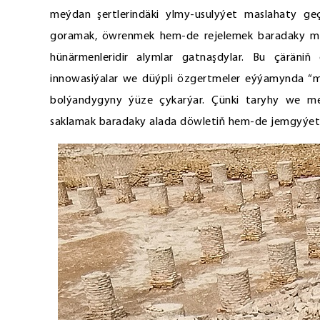
meýdan şertlerindäki ylmy-usulyýet maslahaty geç
goramak, öwrenmek hem-de rejelemek baradaky mil
hünärmenleridir alymlar gatnaşdylar. Bu çäräniň g
innowasiýalar we düýpli özgertmeler eýýamynda “
bolýandygyny ýüze çykarýar. Çünki taryhy we med
saklamak baradaky alada döwletiň hem-de jemgyýeti