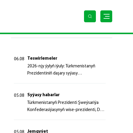
SOŇKY HABARLAR
Teswirlemeler
06.08
2026-njy ýylyň iýuly: Türkmenistanyň
Prezidentiniň daşary syýasy
başlangyçlaryndan ugur alyp
Syýasy habarlar
05.08
Türk­me­nis­ta­nyň Prezidenti Şweý­sa­ri­ýa
Kon­fe­de­ra­si­ýa­sy­nyň wi­se-prezidenti, Da­
şa­ry iş­ler fe­de­ral de­par­ta­men­ti­niň baş­ly­
gy­ny ka­bul et­di
Jemgyýet
05.08