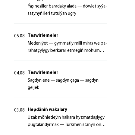
Ýaş ne­sil­ler ba­ra­da­ky ala­da — döw­let sy­ýa­
sa­ty­nyň ile­ri tu­tul­ýan ug­ry
Teswirlemeler
05.08
Me­de­ni­ýet — gym­mat­ly milli mi­ras we pa­
ra­hat­çy­ly­gy ber­ka­rar et­me­giň mö­hüm
şer­ti
Teswirlemeler
04.08
Sagdyn ene — sagdyn çaga — sagdyn
geljek
Hepdäniň wakalary
03.08
Uzak möhletleýin halkara hyzmatdaşlygy
pugtalandyrmak — Türkmenistanyň oňyn
başlangyçlarynyň maksady