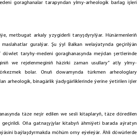
deni goraghanalar tarapyndan ylmy-arheologik barlag işleri
eniýe, metbugat arkaly yzygiderli tanyşdyrylýar. Hünärmenleriň
 maslahatlar guralýar. Şu ýyl Balkan welaýatynda geçirilýän
” döwlet taryhy-medeni goraghanasynda meýdan şertlerinde
giniň we rejelenmeginiň häzirki zaman usullary” atly ylmy-
örkezmek bolar. Onuň dowamynda türkmen arheologlary
rheologik, binagärlik ýadygärliklerinde ýerine ýetirilen işler
nasynda täze neşir edilen we sesli kitaplaryň, täze döredilen
 geçirildi. Oňa gatnaşyjylar kitabyň ähmiýeti barada aýratyn
dünýäsini baýlaşdyrmakda möhüm orny eýeleýär. Ähli döwürlerde