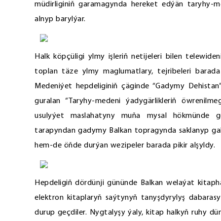
müdirliginiň garamagynda hereket edýän taryhy-me
alnyp barylýar.
Halk köpçüligi ylmy işleriň netijeleri bilen telewid
toplan täze ylmy maglumatlary, tejribeleri barada
Medeniýet hepdeliginiň çäginde “Gadymy Dehistan
guralan “Taryhy-medeni ýadygärlikleriň öwrenilme
usulyýet maslahatyny muňa mysal hökmünde g
tarapyndan gadymy Balkan topragynda saklanyp galan a
hem-de öňde durýan wezipeler barada pikir alşyldy.
Hepdeligiň dördünji gününde Balkan welaýat kitapha
elektron kitaplaryň saýtynyň tanyşdyrylyş dabarasy
durup geçdiler. Nygtalyşy ýaly, kitap halkyň ruhy 