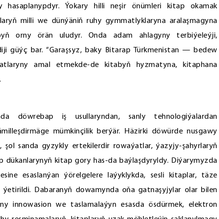
hasaplanypdyr. Ýokary hilli neşir önümleri kitap okamak
aşlaryň milli we dünýäniň ruhy gymmatlyklaryna aralaşmagyna
yň orny örän uludyr. Onda adam ahlagyny terbiýeleýji,
eldiji güýç bar. “Garaşsyz, baky Bitarap Türkmenistan — bedew
atlaryny amal etmekde-de kitabyň hyzmatyna, kitaphana
.
nda döwrebap iş usullaryndan, sanly tehnologiýalardan
milleşdirmäge mümkinçilik berýär. Häzirki döwürde nusgawy
i, şol sanda gyzykly ertekilerdir rowaýatlar, ýazyjy-şahyrlaryň
kitap dükanlarynyň kitap gory has-da baýlaşdyryldy. Diýarymyzda
ine esaslanýan ýörelgelere laýyklykda, sesli kitaplar, täze
ne ýetirildi. Dabaranyň dowamynda oňa gatnaşyjylar olar bilen
aryny innowasion we taslamalaýyn esasda ösdürmek, elektron