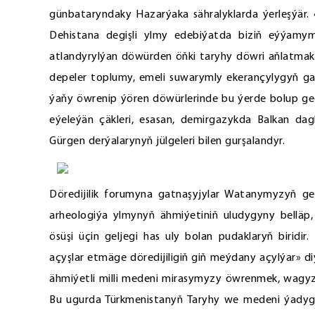
günbataryndaky Hazarýaka sähralyklarda ýerleşýär.
Dehistana degişli ylmy edebiýatda biziň eýýamy
atlandyrylýan döwürden öňki taryhy döwri aňlatmakd
depeler toplumy, emeli suwarymly ekerançylygyň ga
ýaňy öwrenip ýören döwürlerinde bu ýerde bolup ge
eýeleýän çäkleri, esasan, demirgazykda Balkan dag
Gürgen derýalarynyň jülgeleri bilen gurşalandyr.
Döredijilik forumyna gatnaşyjylar Watanymyzyň geç
arheologiýa ylmynyň ähmiýetiniň uludygyny bellä
ösüşi üçin geljegi has uly bolan pudaklaryň biridir
açyşlar etmäge döredijiligiň giň meýdany açylýar» diýe
ähmiýetli milli medeni mirasymyzy öwrenmek, wagyz 
Bu ugurda Türkmenistanyň Taryhy we medeni ýadygä