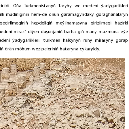
irildi. Oňa Türkmenistanyň Taryhy we medeni ýadygärlikleri
li müdirliginiň hem-de onuň garamagyndaky goraghanalaryň
eçirilmeginiň hepdeligiň meýilnamasyna girizilmegi häzirki
medeni miras” diýen düşünjäniň barha giň many-mazmuna eýe
eni ýadygärlikleri, türkmen halkynyň ruhy mirasyny gorap
ň örän möhüm wezipeleriniň hataryna çykaryldy.