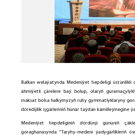
Balkan welaýatynda Medeniýet hepdeligi üstünlikli
ähmiýetli çärelere baý bolup, olaryň guramaçylykl
maksat bolsa halkymyzyň ruhy gymmatlyklaryny gor
döredijilik işgärleriniň hünär taýdan kämilleşmegine
Medeniýet hepdeliginiň dördünji gününiň çäk
goraghanasynda “Taryhy-medeni ýadygärlikleriň öwr