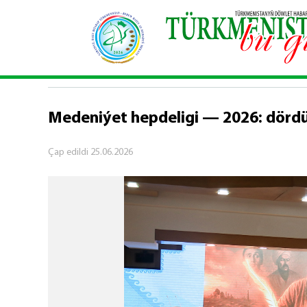
Baş sahypa
\
Medeniýet
\
Medeniýet hepdeligi 
MEDENIÝET
Medeniýet hepdeligi — 2026: dördü
Çap edildi
25.06.2026