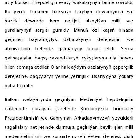
atly konserti hepdeligiň esasy wakalarynyň birine öwrüldi.
Bu ýerde türkmen halkynyň taryhyň dowamynda we
häzirki döwürde hem netijeli ulanylýan milli saz
gurallarynyň sergisi guraldy. Munuň özi kaşaň binada
geçirilen baýramçylyk dabarasynyň derejesiniň we
ähmiýetiniň belende galmagyny üpjün etdi. Sergä
gatnaşyjylar bagşy-sazandalaryň çykyşlaryna uly höwes
bilen tomaşa etdiler. Olar halk aýdym-sazlarynyň çeperçilik
derejesine, bagşylaryň ýerine ýetirijilik ussatlygyna ýokary
baha berdiler.
Balkan welaýatynda geçirilýän Medeniýet hepdeliginiň
çäklerinde guralýan çärelerde ýurdumyzda hormatly
Prezidentimiziň we Gahryman Arkadagymyzyň yzygiderli
tagallalary netijesinde durmuşa geçirilýän beýik işler, milli
medeniýetimiziň we sungatymyzyň ýeten derejesi, dürli