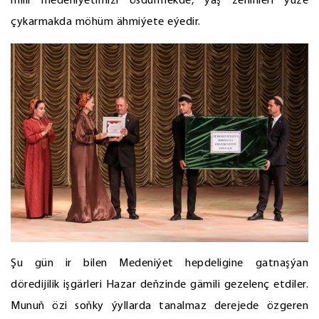
milli medeniýetimizi ösdürmekde, ýaş zehinleri ýüze
çykarmakda möhüm ähmiýete eýedir.
Şu gün ir bilen Medeniýet hepdeligine gatnaşýan
döredijilik işgärleri Hazar deňzinde gämili gezelenç etdiler.
Munuň özi soňky ýyllarda tanalmaz derejede özgeren