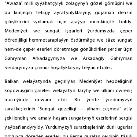
“Awaza” milli syýahatçylyk zolagynyň gözel görnüşini we
bu künjegiň tebigy aýratynlyklaryny, gojaman deňziň
giňişliklerini synlamak üçin ajaýyp mümkinçilik boldy.
Medeniýet we sungat işgärleri ýurdumyzda çeper
döredijiligi hemmetaraplaýyn ösdürmäge we täze sungat
hem-de çeper eserleri döretmäge gönükdirilen şertler üçin
Gahryman Arkadagymyza we Arkadagly Gahryman
Serdarymyza çuňňur hoşallyklaryny beýan etdiler.
Balkan welaýatynda geçirilýän Medeniýet hepdeliginiň
köpöwüşginli çäreleri welaýatyň Taryhy we ülkäni öwreniş
muzeýinde dowam etdi. Bu ýerde ýurdumyzyň
suratkeşleriniň “Sungat gözelligi — ylham çeşmesi” atly
şekillendiriş we amaly-haşam sungatynyň eserleriniň sergisi
ýaýbaňlandyryldy. Ýurdumyzyň suratkeşleriniň dürli ugurlar
boýunça döreden eserleri bu ýerde guralan serginiň täsirli