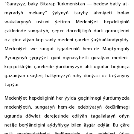
“Garaşsyz, baky Bitarap Türkmenistan — bedew batly at-
myradyň mekany” ýylynyň taryhy ähmiýeti bolan
wakalarynyň üstüni ýetiren Medeniýet hepdeliginiň
çäklerinde sungatyň, çeper döredijiligiň dürli görnüşlerini
öz içine alýan köp sanly medeni çäreler ýaýbaňlandyryldy.
Medeniýet we sungat işgärleriniň hem-de Magtymguly
Pyragynyň şygryýet güni mynasybetli guralýan medeni-
köpçülikleýin çärelerde ýurdumyzyň ähli ugurlar boýunça
gazanýan ösüşleri, halkymyzyň ruhy dünýäsi öz beýanyny
tapýar.
Medeniýet hepdeliginiň her ýylda geçirilmegi ýurdumyzda
medeniýetiň, sungatyň hem-de edebiýatyň ösdürilmegi
ugrunda döwlet derejesinde edilýän tagallalaryň oňyn
netije berýändigini aýdyňlygy bilen äşgär edýär. Bu çäre