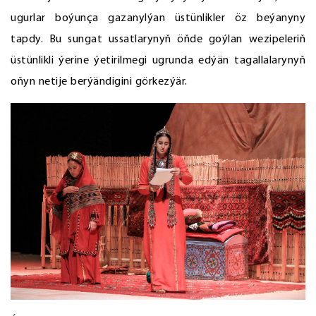
ugurlar boýunça gazanylýan üstünlikler öz beýanyny
tapdy. Bu sungat ussatlarynyň öňde goýlan wezipeleriň
üstünlikli ýerine ýetirilmegi ugrunda edýän tagallalarynyň
oňyn netije berýändigini görkezýär.