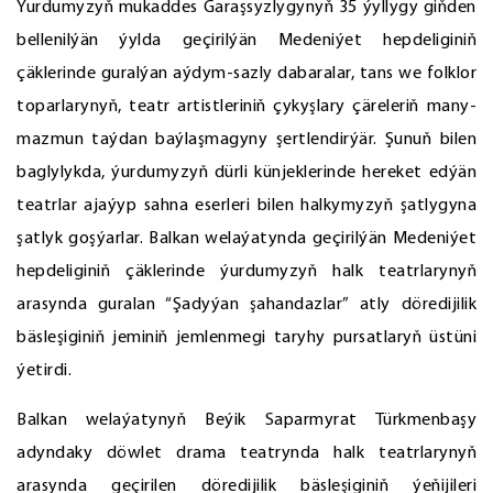
Ýurdumyzyň mukaddes Garaşsyzlygynyň 35 ýyllygy giňden
bellenilýän ýylda geçirilýän Medeniýet hepdeliginiň
çäklerinde guralýan aýdym-sazly dabaralar, tans we folklor
toparlarynyň, teatr artistleriniň çykyşlary çäreleriň many-
mazmun taýdan baýlaşmagyny şertlendirýär. Şunuň bilen
baglylykda, ýurdumyzyň dürli künjeklerinde hereket edýän
teatrlar ajaýyp sahna eserleri bilen halkymyzyň şatlygyna
şatlyk goşýarlar. Balkan welaýatynda geçirilýän Medeniýet
hepdeliginiň çäklerinde ýurdumyzyň halk teatrlarynyň
arasynda guralan “Şadyýan şahandazlar” atly döredijilik
bäsleşiginiň jeminiň jemlenmegi taryhy pursatlaryň üstüni
ýetirdi.
Balkan welaýatynyň Beýik Saparmyrat Türkmenbaşy
adyndaky döwlet drama teatrynda halk teatrlarynyň
arasynda geçirilen döredijilik bäsleşiginiň ýeňijileri