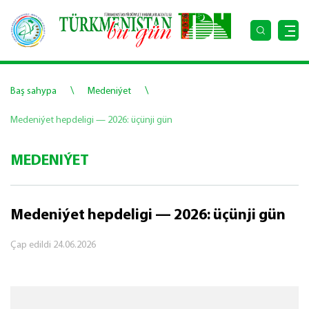
\
\
Baş sahypa
Medeniýet
Medeniýet hepdeligi — 2026: üçünji gün
MEDENIÝET
Medeniýet hepdeligi — 2026: üçünji gün
Çap edildi
24.06.2026