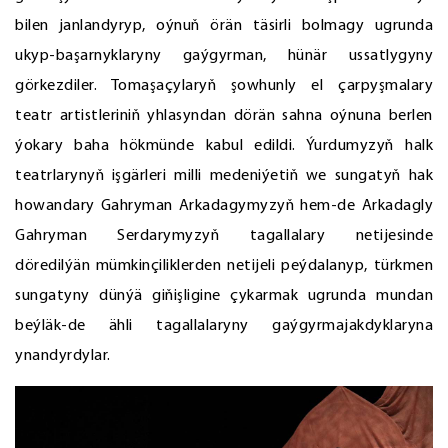
bilen janlandyryp, oýnuň örän täsirli bolmagy ugrunda
ukyp-başarnyklaryny gaýgyrman, hünär ussatlygyny
görkezdiler. Tomaşaçylaryň şowhunly el çarpyşmalary
teatr artistleriniň yhlasyndan dörän sahna oýnuna berlen
ýokary baha hökmünde kabul edildi. Ýurdumyzyň halk
teatrlarynyň işgärleri milli medeniýetiň we sungatyň hak
howandary Gahryman Arkadagymyzyň hem-de Arkadagly
Gahryman Serdarymyzyň tagallalary netijesinde
döredilýän mümkinçiliklerden netijeli peýdalanyp, türkmen
sungatyny dünýä giňişligine çykarmak ugrunda mundan
beýläk-de ähli tagallalaryny gaýgyrmajakdyklaryna
ynandyrdylar.