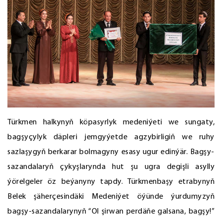
Türkmen halkynyň köpasyrlyk medeniýeti we sungaty,
bagşyçylyk däpleri jemgyýetde agzybirligiň we ruhy
sazlaşygyň berkarar bolmagyny esasy ugur edinýär. Bagşy-
sazandalaryň çykyşlarynda hut şu ugra degişli asylly
ýörelgeler öz beýanyny tapdy. Türkmenbaşy etrabynyň
Belek şäherçesindäki Medeniýet öýünde ýurdumyzyň
bagşy-sazandalarynyň “Ol şirwan perdäňe galsana, bagşy!”