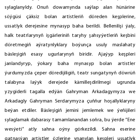
sylaglanyldy. Onuň dowamynda saýlap alan hünärine
söýgüsi çäksiz bolan artistleriň döreden keşplerine,
ussatlyk derejesine mynasyp baha berildi. Bellenilişi ýaly,
halk teatrlarynyň işgärleriniň taryhy şahsyýetleriň keşbini
döretmegiň aýratynlyklary boýunça usuly maslahaty
bäsleşigiň esasy ugurlarynyň biridir. Ajaýyp keşpleri
janlandyryp, ýokary baha mynasyp bolan artistler
ýurdumyzda çeper döredijiligiň, teatr sungatynyň döwrüň
talabyna laýyk derejede kämilleşdirilmegi ugrunda
yzygiderli tagalla edýän Gahryman Arkadagymyza we
Arkadagly Gahryman Serdarymyza çuňňur hoşallyklaryny
beýan etdiler. Bäsleşigiň jemini jemlemek we ýeňijileri
sylaglamak dabarasy tamamlanandan soňra, bu ýerde “Ene
wesýeti” atly sahna oýny görkezildi. Sahna eserine
gatnaşýan artistler özlerine ynanylan keşpleri ussatlyk