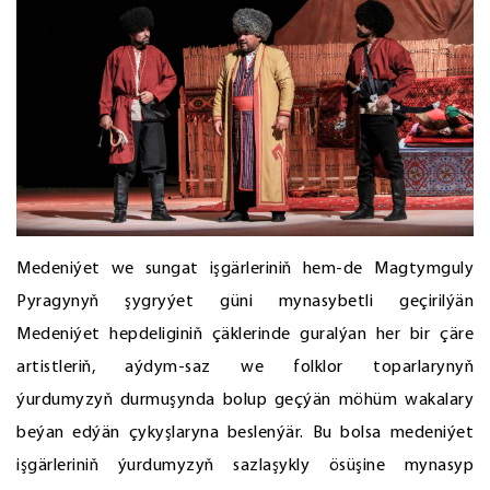
Medeniýet we sungat işgärleriniň hem-de Magtymguly
Pyragynyň şygryýet güni mynasybetli geçirilýän
Medeniýet hepdeliginiň çäklerinde guralýan her bir çäre
artistleriň, aýdym-saz we folklor toparlarynyň
ýurdumyzyň durmuşynda bolup geçýän möhüm wakalary
beýan edýän çykyşlaryna beslenýär. Bu bolsa medeniýet
işgärleriniň ýurdumyzyň sazlaşykly ösüşine mynasyp