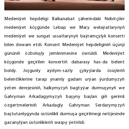
Medeniýet hepdeligi Balkanabat şäherindäki Nebitçiler
medeniýet köşgünde Lebap we Mary welaýatlarynyň
medeniýet we sungat ussatlarynyň baýramçylyk konserti
bilen dowam etdi. Konsert Medeniýet hepdeliginiň üçünji
gününiň özboluşly jemlenmesine öwrüldi. Medeniýet
köşgünde geçirilen konsertiň dabarasy has-da belent
boldy. Joşgunly aýdym-sazly çykyşlarda ösüşleriň
belentliklerine tarap ynamly gadam urýan ýurdumyzyň
ýeten derejesiniň, halkymyzyň bagtyýar durmuşynyň we
Gahryman Arkadagymyzyň başyny başlan giň gerimli
özgertmeleriniň Arkadagly Gahryman Serdarymyzyň
baştutanlygynda üstünlikli durmuşa geçirilmegi netijesinde
gazanylýan üstünlikleriň waspy ýetirildi.