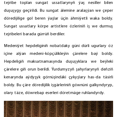
tejribe toplan sungat ussatlarynyň ýaş nesiller bilen
duşuşygy geçirildi. Bu sungat älemine aralaşýan we çeper
döredijilige gol beren ýaşlar üçin ähmiýetli waka boldy.
Sungat ussatlary körpe artistlere özleriniň iş we durmuş
tejribeleri barada gürrüň berdiler.
Medeniýet hepdeliginiň nobatdaky güni dürli ugurlary öz
içine alýan medeni-köpçülikleýin çärelere baý boldy.
Hepdeligiň maksatnamasynda duşuşyklara we beýleki
çärelere giň orun berildi. Ýurdumyzyň şahyrlarynyň deňziň
kenarynda aýdyşyk görnüşindäki çykyşlary has-da täsirli
boldy. Bu çäre döredijilik işgärleriniň göwnüni galkyndyryp,
olary täze, döwrebap eserleri döretmäge ruhlandyrdy.