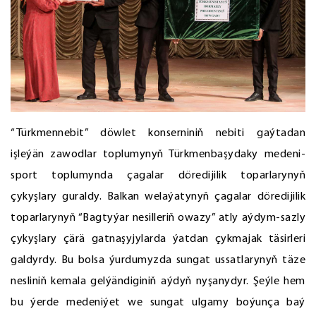
“Türkmennebit” döwlet konserniniň nebiti gaýtadan
işleýän zawodlar toplumynyň Türkmenbaşydaky medeni-
sport toplumynda çagalar döredijilik toparlarynyň
çykyşlary guraldy. Balkan welaýatynyň çagalar döredijilik
toparlarynyň “Bagtyýar nesilleriň owazy” atly aýdym-sazly
çykyşlary çärä gatnaşyjylarda ýatdan çykmajak täsirleri
galdyrdy. Bu bolsa ýurdumyzda sungat ussatlarynyň täze
nesliniň kemala gelýändiginiň aýdyň nyşanydyr. Şeýle hem
bu ýerde medeniýet we sungat ulgamy boýunça baý