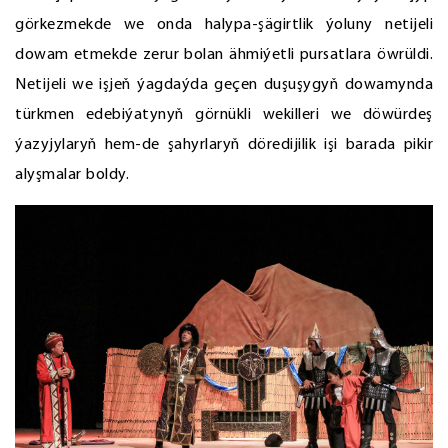
görkezmekde we onda halypa-şägirtlik ýoluny netijeli
dowam etmekde zerur bolan ähmiýetli pursatlara öwrüldi.
Netijeli we işjeň ýagdaýda geçen duşuşygyň dowamynda
türkmen edebiýatynyň görnükli wekilleri we döwürdeş
ýazyjylaryň hem-de şahyrlaryň döredijilik işi barada pikir
alyşmalar boldy.