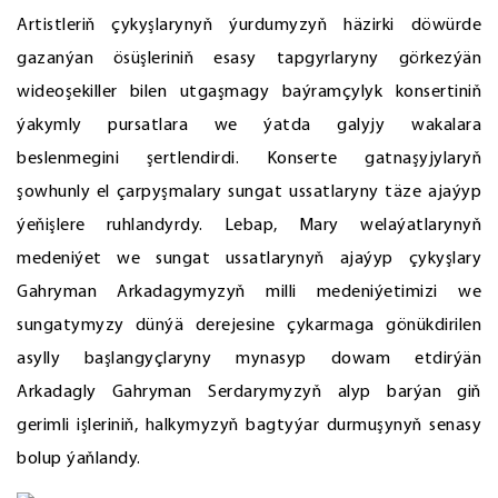
Artistleriň çykyşlarynyň ýurdumyzyň häzirki döwürde
gazanýan ösüşleriniň esasy tapgyrlaryny görkezýän
wideoşekiller bilen utgaşmagy baýramçylyk konsertiniň
ýakymly pursatlara we ýatda galyjy wakalara
beslenmegini şertlendirdi. Konserte gatnaşyjylaryň
şowhunly el çarpyşmalary sungat ussatlaryny täze ajaýyp
ýeňişlere ruhlandyrdy. Lebap, Mary welaýatlarynyň
medeniýet we sungat ussatlarynyň ajaýyp çykyşlary
Gahryman Arkadagymyzyň milli medeniýetimizi we
sungatymyzy dünýä derejesine çykarmaga gönükdirilen
asylly başlangyçlaryny mynasyp dowam etdirýän
Arkadagly Gahryman Serdarymyzyň alyp barýan giň
gerimli işleriniň, halkymyzyň bagtyýar durmuşynyň senasy
bolup ýaňlandy.