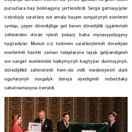
pursatlara baý bolmagyny şertlendirdi. Sergä gatnaşyjylar
özboluşly suratlary we amaly-haşam sungatynyň eserlerini
synlap, çeper döredijilige gol beren döredijilik işgärleriniň
zehininden dörän işleriň ýokary baha mynasypdygyny
nygtadylar. Munuň özi türkmen suratkeşleriniň döredýän
eserleriniň häzirki zaman talaplaryna laýyk gelýändiginiň
we sungat eserlerinde halkymyzyň bagtyýar durmuşynyň,
döredijilikli zähmetiniň hem-de milli medeniýetiň dürli
ugurlarynyň nusgalyk derejä eýediginiň nobatdaky
subutnamasyna öwrüldi.