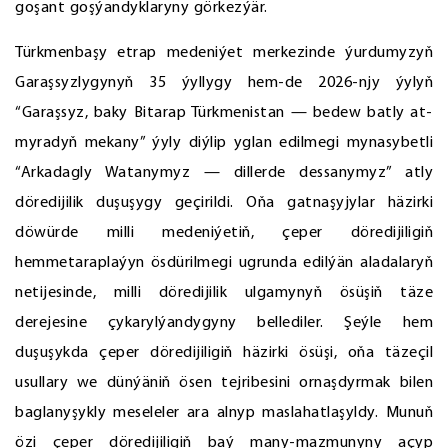
goşant goşýandyklaryny görkezýär.
Türkmenbaşy etrap medeniýet merkezinde ýurdumyzyň
Garaşsyzlygynyň 35 ýyllygy hem-de 2026-njy ýylyň
“Garaşsyz, baky Bitarap Türkmenistan — bedew batly at-
myradyň mekany” ýyly diýlip yglan edilmegi mynasybetli
“Arkadagly Watanymyz — dillerde dessanymyz” atly
döredijilik duşuşygy geçirildi. Oňa gatnaşyjylar häzirki
döwürde milli medeniýetiň, çeper döredijiligiň
hemmetaraplaýyn ösdürilmegi ugrunda edilýän aladalaryň
netijesinde, milli döredijilik ulgamynyň ösüşiň täze
derejesine çykarylýandygyny bellediler. Şeýle hem
duşuşykda çeper döredijiligiň häzirki ösüşi, oňa täzeçil
usullary we dünýäniň ösen tejribesini ornaşdyrmak bilen
baglanyşykly meseleler ara alnyp maslahatlaşyldy. Munuň
özi çeper döredijiligiň baý many-mazmunyny açyp