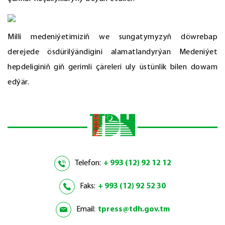
Milli medeniýetimiziň we sungatymyzyň döwrebap
derejede ösdürilýändigini alamatlandyrýan Medeniýet
hepdeliginiň giň gerimli çäreleri uly üstünlik bilen dowam
edýär.
Telefon:
+ 993 (12) 92 12 12
Faks:
+ 993 (12) 92 52 30
Email:
tpress@tdh.gov.tm