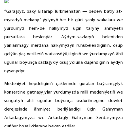
“Garaşsyz, baky Bitarap Türkmenistan — bedew batly at-
myradyň mekany” ýylynyň her bir güni şanly wakalara we
ýurdumyz hem-de halkymyz üçin taryhy ähmiýetli
pursatlara beslenýär. Aýdym-sazlaryň belentden
ýaňlanmagy merdana halkymyzyň ruhubelentliginiň, ösüp
gelýän ýaş nesilleriň watansöýüjiliginiň we ýurdumyzyň ähli
ugurlar boýunça sazlaşykly ösüş ýoluna düşendiginiň aýdyň
nyşanydyr.
Medeniýet hepdeliginiň çäklerinde guralan baýramçylyk
konsertine gatnaşyjylar ýurdumyzda milli medeniýetiň we
sungatyň ähli ugurlar boýunça ösdürilmegine döwlet
derejesinde ähmiýet berilýändigi üçin Gahryman
Arkadagymyza we Arkadagly Gahryman Serdarymyza
çuňňur hoşallyklaryny beýan etdiler.