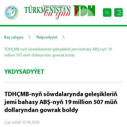
\
\
Baş sahypa
Ykdysadyýet
TDHÇMB-nyň söwdalarynda geleşikleriň jemi bahasy ABŞ-nyň 19
million 507 müň dollaryndan gowrak boldy
YKDYSADYÝET
TDHÇMB-nyň söwdalarynda geleşikleriň
jemi bahasy ABŞ-nyň 19 million 507 müň
dollaryndan gowrak boldy
Çap edildi
15.06.2026