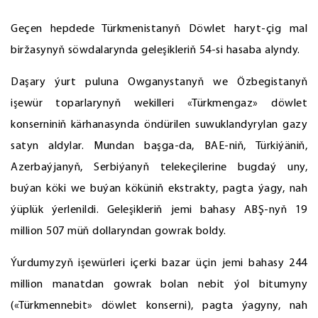
Geçen hepdede Türkmenistanyň Döwlet haryt-çig mal
biržasynyň söwdalarynda geleşikleriň 54-si hasaba alyndy.
Daşary ýurt puluna Owganystanyň we Özbegistanyň
işewür toparlarynyň wekilleri «Türkmengaz» döwlet
konserniniň kärhanasynda öndürilen suwuklandyrylan gazy
satyn aldylar. Mundan başga-da, BAE-niň, Türkiýäniň,
Azerbaýjanyň, Serbiýanyň telekeçilerine bugdaý uny,
buýan köki we buýan köküniň ekstrakty, pagta ýagy, nah
ýüplük ýerlenildi. Geleşikleriň jemi bahasy ABŞ-nyň 19
million 507 müň dollaryndan gowrak boldy.
Ýurdumyzyň işewürleri içerki bazar üçin jemi bahasy 244
million manatdan gowrak bolan nebit ýol bitumyny
(«Türkmennebit» döwlet konserni), pagta ýagyny, nah