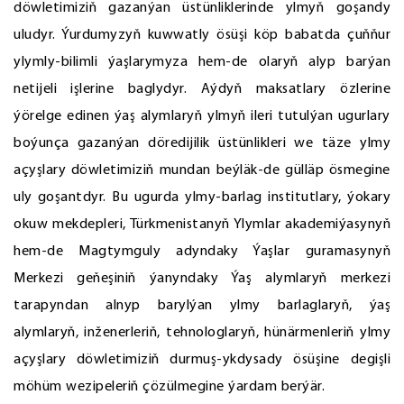
döwletimiziň gazanýan üstünliklerinde ylmyň goşandy
uludyr. Ýurdumyzyň kuwwatly ösüşi köp babatda çuňňur
ylymly-bilimli ýaşlarymyza hem-de olaryň alyp barýan
netijeli işlerine baglydyr. Aýdyň maksatlary özlerine
ýörelge edinen ýaş alymlaryň ylmyň ileri tutulýan ugurlary
boýunça gazanýan döredijilik üstünlikleri we täze ylmy
açyşlary döwletimiziň mundan beýläk-de gülläp ösmegine
uly goşantdyr. Bu ugurda ylmy-barlag institutlary, ýokary
okuw mekdepleri, Türkmenistanyň Ylymlar akademiýasynyň
hem-de Magtymguly adyndaky Ýaşlar guramasynyň
Merkezi geňeşiniň ýanyndaky Ýaş alymlaryň merkezi
tarapyndan alnyp barylýan ylmy barlaglaryň, ýaş
alymlaryň, inženerleriň, tehnologlaryň, hünärmenleriň ylmy
açyşlary döwletimiziň durmuş-ykdysady ösüşine degişli
möhüm wezipeleriň çözülmegine ýardam berýär.