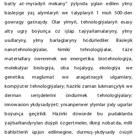
batly at-myradyň mekany” ýylynda yglan edilen ylmy
bäsleşige ýaş alymlaryň we talyplaryň 1 müň 500-den
gowragy gatnaşdy. Olar ylmyň, tehnologiýalaryň esasy
alty ugry boýunça öz işläp taýýarlamalaryny, ylmy
usullaryny, ylmy barlaglaryny hödürlediler. Bäsleşik
nanotehnologiýalar, himiki tehnologiýalar, täze
materiallary öwrenmek we energetika; biotehnologiýa,
molekulýar biologiýa, oba hojalygy, ekologiýa we
genetika; maglumat we aragatnaşyk ulgamlary,
kompýuter tehnologiýalary; häzirki zaman lukmançylyk we
derman serişdelerini öndürmek tehnologiýalary;
innowasion ykdysadyýet; ynsanperwer ylymlar ýaly ugurlar
boýunça geçirildi. Häzirki döwürde bu pudaklarda
ýaýbaňlandyrylan düýpli özgertmeler, ilkinji nobatda, milli
bähbitleriň üpjün edilmegine, durmuş-ykdysady ösüşiň