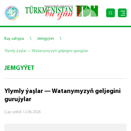
\
\
Baş sahypa
Jemgyýet
Ylymly ýaşlar — Watanymyzyň geljegini gurujylar
JEMGYÝET
Ylymly ýaşlar — Watanymyzyň geljegini
gurujylar
Çap edildi
12.06.2026