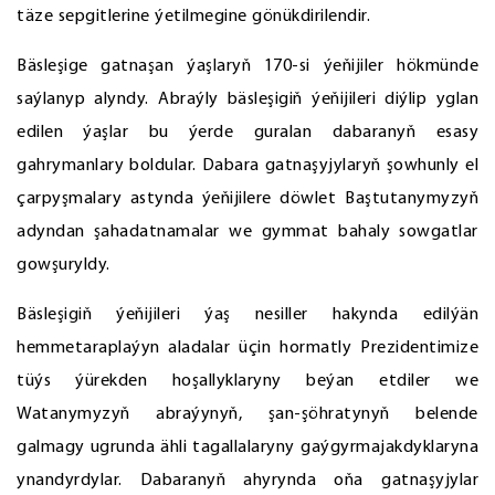
täze sepgitlerine ýetilmegine gönükdirilendir.
Bäsleşige gatnaşan ýaşlaryň 170-si ýeňijiler hökmünde
saýlanyp alyndy. Abraýly bäsleşigiň ýeňijileri diýlip yglan
edilen ýaşlar bu ýerde guralan dabaranyň esasy
gahrymanlary boldular. Dabara gatnaşyjylaryň şowhunly el
çarpyşmalary astynda ýeňijilere döwlet Baştutanymyzyň
adyndan şahadatnamalar we gymmat bahaly sowgatlar
gowşuryldy.
Bäsleşigiň ýeňijileri ýaş nesiller hakynda edilýän
hemmetaraplaýyn aladalar üçin hormatly Prezidentimize
tüýs ýürekden hoşallyklaryny beýan etdiler we
Watanymyzyň abraýynyň, şan-şöhratynyň belende
galmagy ugrunda ähli tagallalaryny gaýgyrmajakdyklaryna
ynandyrdylar. Dabaranyň ahyrynda oňa gatnaşyjylar