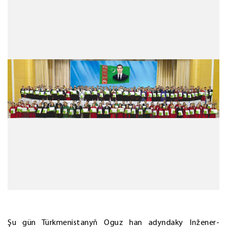
Şu gün Türkmenistanyň Oguz han adyndaky Inžener-