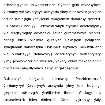
tehnologiýalar uniwersitetinde Ylymlar güni mynasybetli
ýurdumyzyň ýaşlarynyň arasynda ylmy işler boýunça yglan
edilen bäsleşigiň ýeňijilerini sylaglamak dabarasy geçirildi.
Bu bäsleşik her ýyl Türkmenistanyň Ylymlar akademiýasy
we Magtymguly adyndaky Ýaşlar guramasynyň Merkezi
geňeşi bilen bilelikde guralýar. Bäsleşigiň ýeňijilerini
sylaglamak dabarasyna Hökümet agzalary, ministrlikleriň
we pudaklaýyn dolandyryş edaralarynyň ýolbaşçylary,
ylmy jemgyýetçiligiň wekilleri, ýokary okuw mekdepleriniň
professor-mugallymlary, talyplar gatnaşdylar.
Dabaranyň barşynda hormatly Prezidentimiziň
ýurdumyzyň ýaşlarynyň arasynda ylmy işler boýunça
geçirilen bäsleşigiň ýeňijilerine iberen Gutlagy uly
ruhubelentlik bilen diňlenildi. Onda nygtalyşy ýaly,