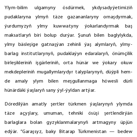
Ylym-bilim ulgamyny ösdürmek, ykdysadyýetimiziň
pudaklaryna ylmyň täze gazananlaryny ornaşdyrmak,
ýurdumyzyň ylmy kuwwatyny ýokarlandyrmak baş
maksatlaryň biri bolup durýar. Şunuň bilen baglylykda,
ylmy bäsleşige gatnaşýan zehinli ýaş alymlaryň, ylmy-
barlag institutlarynyň, pudaklaýyn edaralaryň, önümçilik
birleşikleriniň işgärleriniň, orta hünär we ýokary okuw
mekdepleriniň mugallymlarydyr talyplarynyň, düýpli hem-
de amaly ylym bilen meşgullanmaga höwesli dürli
hünärdäki ýaşlaryň sany ýyl-ýyldan artýar.
Döredilýän amatly şertler türkmen ýaşlarynyň ylymda
täze açyşlary, umuman, tehniki ösüşi şertlendirýän
barlaglara bolan gyzyklanmalarynyň artmagyny üpjün
edýär. “Garaşsyz, baky Bitarap Türkmenistan — bedew