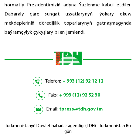
hormatly Prezidentimiziň adyna Ýüzlenme kabul etdiler.
Dabaraly çäre sungat ussatlarynyň, ýokary okuw
mekdepleriniň döredijilik toparlarynyň gatnaşmagynda
baýramçylyk çykyşlary bilen jemlendi.
Telefon:
+ 993 (12) 92 12 12
Faks:
+ 993 (12) 92 52 30
Email:
tpress@tdh.gov.tm
Türkmenistanyň Döwlet habarlar agentligi (TDH) - Türkmenistan Bu
gün