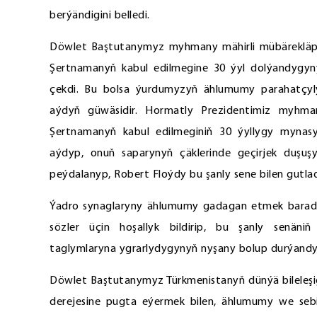
berýändigini belledi.
Döwlet Baştutanymyz myhmany mähirli mübärekläp
Şertnamanyň kabul edilmegine 30 ýyl dolýandygyny 
çekdi. Bu bolsa ýurdumyzyň ählumumy parahatçy
aýdyň güwäsidir. Hormatly Prezidentimiz myh
Şertnamanyň kabul edilmeginiň 30 ýyllygy mynasyb
aýdyp, onuň saparynyň çäklerinde geçirjek duşuş
peýdalanyp, Robert Floýdy bu şanly sene bilen gutla
Ýadro synaglaryny ählumumy gadagan etmek barada Ş
sözler üçin hoşallyk bildirip, bu şanly senäni
taglymlaryna ygrarlydygynyň nyşany bolup durýand
Döwlet Baştutanymyz Türkmenistanyň dünýä bileleşig
derejesine pugta eýermek bilen, ählumumy we sebi