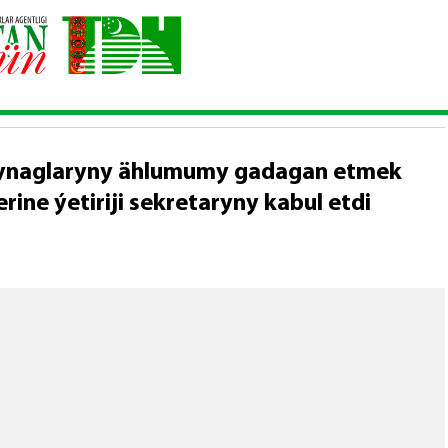
rezidenti Ýadro synaglaryny ählumumy gadagan etmek barada şertna
 synaglaryny ählumumy gadagan etmek
ne ýetiriji sekretaryny kabul etdi