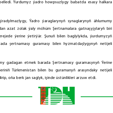
 belledi. Ýurdumyz ýadro howpsuzlygy babatda esasy halkara
aýradylmazlygy, Ýadro ýaraglarynyň synaglarynyň ählumumy
an azat zolak ýaly möhüm Şertnamalara gatnaşyjylaryň biri
ejede ýerine ýetirýär. Şunuň bilen baglylykda, ýurdumyzyň
da şertnamasy guramasy bilen hyzmatdaşlygynyň netijeli
mumy gadagan etmek barada Şertnamasy guramasynyň Ýerine
leriniň Türkmenistan bilen bu guramanyň arasyndaky netijeli
, oňa berk jan saglyk, işinde üstünlikleri arzuw etdi.