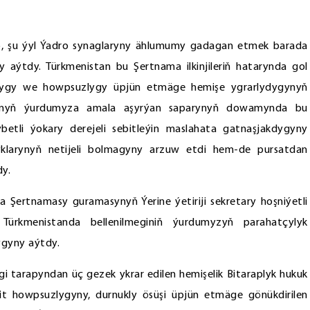
, şu ýyl Ýadro synaglaryny ählumumy gadagan etmek barada
aýtdy. Türkmenistan bu Şertnama ilkinjileriň hatarynda gol
lygy we howpsuzlygy üpjün etmäge hemişe ygrarlydygynyň
manyň ýurdumyza amala aşyrýan saparynyň dowamynda bu
etli ýokary derejeli sebitleýin maslahata gatnaşjakdygyny
yklarynyň netijeli bolmagyny arzuw etdi hem-de pursatdan
dy.
ertnamasy guramasynyň Ýerine ýetiriji sekretary hoşniýetli
ň Türkmenistanda bellenilmeginiň ýurdumyzyň parahatçylyk
ygyny aýtdy.
i tarapyndan üç gezek ykrar edilen hemişelik Bitaraplyk hukuk
t howpsuzlygyny, durnukly ösüşi üpjün etmäge gönükdirilen