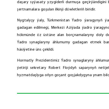
daşary syýasaty yzygiderli durmuşa geçirýändigini
şertnamalara goşulan ilkinji döwletleriň biridir.
Nygtalyşy ýaly, Türkmenistan Ýadro ýaragynyň ý
gadagan edilmegi, Merkezi Aziýada ýadro ýaragynd
hökmünde öz üstüne alan borçnamalaryny doly der
Ýadro synaglaryny ählumumy gadagan etmek bara
häsiýetine üns çekildi.
Hormatly Prezidentimiz Ýadro synaglaryny ählu
ýetiriji sekretary Robert Floýdyň saparynyň netije
hyzmatdaşlyga oňyn goşant goşjakdygyna ynam bildirip