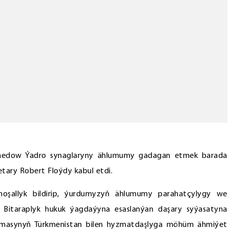
amedow Ýadro synaglaryny ählumumy gadagan etmek barada
etary Robert Floýdy kabul etdi.
oşallyk bildirip, ýurdumyzyň ählumumy parahatçylygy we
k Bitaraplyk hukuk ýagdaýyna esaslanýan daşary syýasatyna
amasynyň Türkmenistan bilen hyzmatdaşlyga möhüm ähmiýet