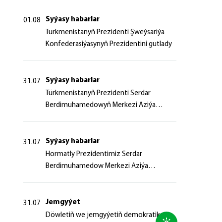
Syýasy habarlar
01.08
Türkmenistanyň Prezidenti Şweýsariýa
Konfederasiýasynyň Prezidentini gutlady
Syýasy habarlar
31.07
Türkmenistanyň Prezidenti Serdar
Berdimuhamedowyň Merkezi Aziýa
ýurtlarynyň we Azerbaýjan
Respublikasynyň döwlet Baştutanlarynyň
resmi däl konsultatiw duşuşygyndaky
Syýasy habarlar
31.07
ÇYKYŞY
Hormatly Prezidentimiz Serdar
Berdimuhamedow Merkezi Aziýa
ýurtlarynyň we Azerbaýjan
Respublikasynyň döwlet Baştutanlarynyň
resmi däl konsultatiw duşuşygyna
Jemgyýet
31.07
gatnaşdy
Döwletiň we jemgyýetiň demokratik