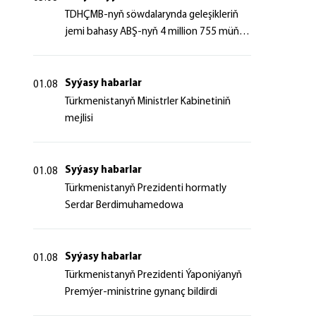
TDHÇMB-nyň söwdalarynda geleşikleriň
jemi bahasy ABŞ-nyň 4 million 755 müň
dollaryndan gowrak boldy
Syýasy habarlar
01.08
Türkmenistanyň Ministrler Kabinetiniň
mejlisi
Syýasy habarlar
01.08
Türkmenistanyň Prezidenti hormatly
Serdar Berdimuhamedowa
Syýasy habarlar
01.08
Türkmenistanyň Prezidenti Ýaponiýanyň
Premýer-ministrine gynanç bildirdi