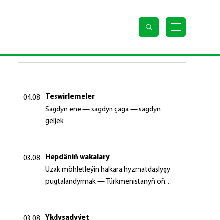
masy guramasynyň Ýerine ýetiriji sekretaryny kabul etdi
SOŇKY HABARLAR
Teswirlemeler
04.08
Sagdyn ene — sagdyn çaga — sagdyn
geljek
Hepdäniň wakalary
03.08
Uzak möhletleýin halkara hyzmatdaşlygy
pugtalandyrmak — Türkmenistanyň oňyn
başlangyçlarynyň maksady
Ykdysadyýet
03.08