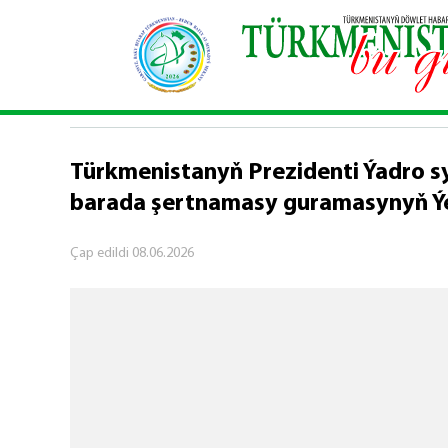
Baş sahypa
\
Syýasy habarlar
\
Türkmenistanyň P
SYÝASY HABARLAR
Türkmenistanyň Prezidenti Ýadro
barada şertnamasy guramasynyň Ýeri
Çap edildi
08.06.2026