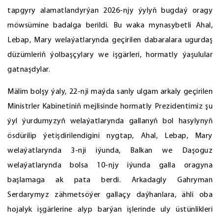
tapgyry alamatlandyrýan 2026-njy ýylyň bugdaý oragy
möwsümine badalga berildi. Bu waka mynasybetli Ahal,
Lebap, Mary welaýatlarynda geçirilen dabaralara ugurdaş
düzümleriň ýolbaşçylary we işgärleri, hormatly ýaşulular
gatnaşdylar.
Mälim bolşy ýaly, 22-nji maýda sanly ulgam arkaly geçirilen
Ministrler Kabinetiniň mejlisinde hormatly Prezidentimiz şu
ýyl ýurdumyzyň welaýatlarynda gallanyň bol hasylynyň
ösdürilip ýetişdirilendigini nygtap, Ahal, Lebap, Mary
welaýatlarynda 3-nji iýunda, Balkan we Daşoguz
welaýatlarynda bolsa 10-njy iýunda galla oragyna
başlamaga ak pata berdi. Arkadagly Gahryman
Serdarymyz zähmetsöýer gallaçy daýhanlara, ähli oba
hojalyk işgärlerine alyp barýan işlerinde uly üstünlikleri