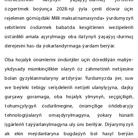
merkezleriniň ilatynyň ýaşaýyş-durmuş şertlerini
özgertmek boýunça 2028-nji ýyla çenli döwür üçin
rejelenen görnüşdäki Milli maksatnamasynda» ýurdumyzyň
sebitlerini ösdürmek babatda kesgitlenen wezipeleriň
üstünlikli amala aşyrylmagy oba ilatynyň ýaşaýyş-durmuş
derejesini has-da ýokarlandyrmaga ýardam berýär.
Oba hojalyk önümlerini öndürijiler üçin döredilýän maliýe-
ykdysady mümkinçilikler olaryň öz zähmetiniň netijesine
bolan gyzyklanmalaryny artdyrýar. Ýurdumyzda ýer, suw
we beýleki tebigy serişdeleriň netijeli ulanylyşyna, daşky
gurşawy goramaga, oba hojalyk ylmynyň, seçgiçiligiň,
tohumçylygyň ösdürilmegine, önümçilige öňdebaryjy
tehnologiýalaryň ornaşdyrylmagyna, ýokary hünärli
işgärleriň taýýarlanylmagyna uly üns berilýär. Diýarymyzyň
ak ekin meýdanlaryna bugdaýyň bol hasyl berýän