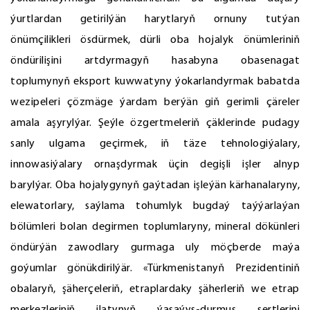
ýurtlardan getirilýän harytlaryň ornuny tutýan
önümçilikleri ösdürmek, dürli oba hojalyk önümleriniň
öndürilişini artdyrmagyň hasabyna obasenagat
toplumynyň eksport kuwwatyny ýokarlandyrmak babatda
wezipeleri çözmäge ýardam berýän giň gerimli çäreler
amala aşyrylýar. Şeýle özgertmeleriň çäklerinde pudagy
sanly ulgama geçirmek, iň täze tehnologiýalary,
innowasiýalary ornaşdyrmak üçin degişli işler alnyp
barylýar. Oba hojalygynyň gaýtadan işleýän kärhanalaryny,
elewatorlary, saýlama tohumlyk bugdaý taýýarlaýan
bölümleri bolan degirmen toplumlaryny, mineral dökünleri
öndürýän zawodlary gurmaga uly möçberde maýa
goýumlar gönükdirilýär. «Türkmenistanyň Prezidentiniň
obalaryň, şäherçeleriň, etraplardaky şäherleriň we etrap