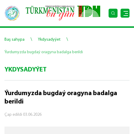
\
\
Baş sahypa
Ykdysadyýet
Ýurdumyzda bugdaý oragyna badalga berildi
YKDYSADYÝET
Ýurdumyzda bugdaý oragyna badalga
berildi
Çap edildi
03.06.2026