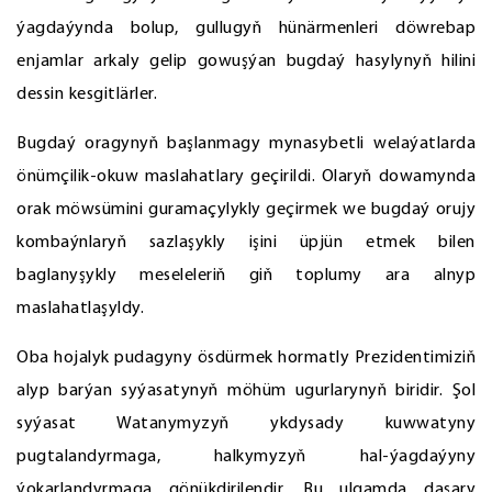
ýagdaýynda bolup, gullugyň hünärmenleri döwrebap
enjamlar arkaly gelip gowuşýan bugdaý hasylynyň hilini
dessin kesgitlärler.
Bugdaý oragynyň başlanmagy mynasybetli welaýatlarda
önümçilik-okuw maslahatlary geçirildi. Olaryň dowamynda
orak möwsümini guramaçylykly geçirmek we bugdaý orujy
kombaýnlaryň sazlaşykly işini üpjün etmek bilen
baglanyşykly meseleleriň giň toplumy ara alnyp
maslahatlaşyldy.
Oba hojalyk pudagyny ösdürmek hormatly Prezidentimiziň
alyp barýan syýasatynyň möhüm ugurlarynyň biridir. Şol
syýasat Watanymyzyň ykdysady kuwwatyny
pugtalandyrmaga, halkymyzyň hal-ýagdaýyny
ýokarlandyrmaga gönükdirilendir. Bu ulgamda daşary