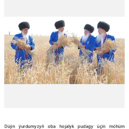
Düýn ýurdumyzyň oba hojalyk pudagy üçin möhüm