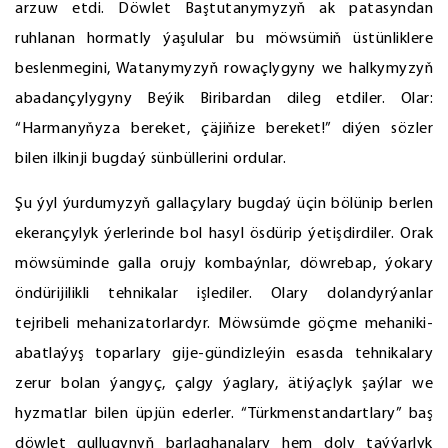
arzuw etdi. Döwlet Baştutanymyzyň ak patasyndan
ruhlanan hormatly ýaşulular bu möwsümiň üstünliklere
beslenmegini, Watanymyzyň rowaçlygyny we halkymyzyň
abadançylygyny Beýik Biribardan dileg etdiler. Olar:
“Harmanyňyza bereket, çäjiňize bereket!” diýen sözler
bilen ilkinji bugdaý sünbüllerini ordular.
Şu ýyl ýurdumyzyň gallaçylary bugdaý üçin bölünip berlen
ekerançylyk ýerlerinde bol hasyl ösdürip ýetişdirdiler. Orak
möwsüminde galla orujy kombaýnlar, döwrebap, ýokary
öndürijilikli tehnikalar işlediler. Olary dolandyrýanlar
tejribeli mehanizatorlardyr. Möwsümde göçme mehaniki-
abatlaýyş toparlary gije-gündizleýin esasda tehnikalary
zerur bolan ýangyç, çalgy ýaglary, ätiýaçlyk şaýlar we
hyzmatlar bilen üpjün ederler. “Türkmenstandartlary” baş
döwlet gullugynyň barlaghanalary hem doly taýýarlyk