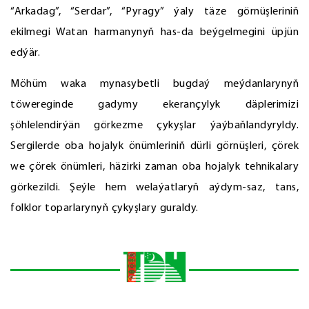
“Arkadag”, “Serdar”, “Pyragy” ýaly täze görnüşleriniň
ekilmegi Watan harmanynyň has-da beýgelmegini üpjün
edýär.
Möhüm waka mynasybetli bugdaý meýdanlarynyň
töwereginde gadymy ekerançylyk däplerimizi
şöhlelendirýän görkezme çykyşlar ýaýbaňlandyryldy.
Sergilerde oba hojalyk önümleriniň dürli görnüşleri, çörek
we çörek önümleri, häzirki zaman oba hojalyk tehnikalary
görkezildi. Şeýle hem welaýatlaryň aýdym-saz, tans,
folklor toparlarynyň çykyşlary guraldy.