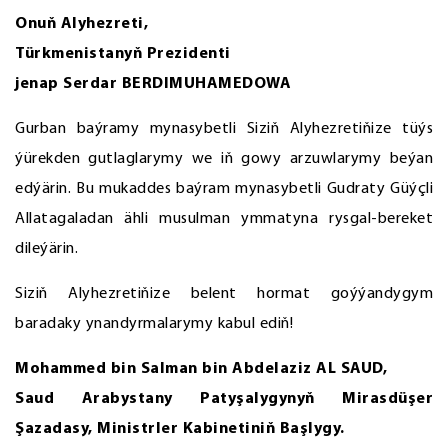
Onuň Alyhezreti,
Türkmenistanyň Prezidenti
jenap Serdar BERDIMUHAMEDOWA
Gurban baýramy mynasybetli Siziň Alyhezretiňize tüýs
ýürekden gutlaglarymy we iň gowy arzuwlarymy beýan
edýärin. Bu mukaddes baýram mynasybetli Gudraty Güýçli
Allatagaladan ähli musulman ymmatyna rysgal-bereket
dileýärin.
Siziň Alyhezretiňize belent hormat goýýandygym
baradaky ynandyrmalarymy kabul ediň!
Mohammed bin Salman bin Abdelaziz AL SAUD,
Saud Arabystany Patyşalygynyň Mirasdüşer
Şazadasy, Ministrler Kabinetiniň Başlygy.