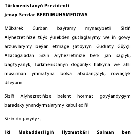
Türkmenistanyň Prezidenti
jenap Serdar BERDIMUHAMEDOWA
Mübärek Gurban baýramy mynasybetli Siziň
Alyhezretiňize tüýs ýürekden gutlaglarymy we iň gowy
arzuwlarymy beýan etmäge şatdyryn. Gudraty Güýçli
Allatagaladan Siziň Alyhezretiňize berk jan saglyk,
bagtyýarlyk, Türkmenistanyň doganlyk halkyna we ähli
musulman ymmatyna bolsa abadançylyk, rowaçlyk
dileýärin.
Siziň Alyhezretiňize belent hormat goýýandygym
baradaky ynandyrmalarymy kabul ediň!
Siziň doganyňyz,
Iki Mukaddesligiň Hyzmatkäri Salman ben