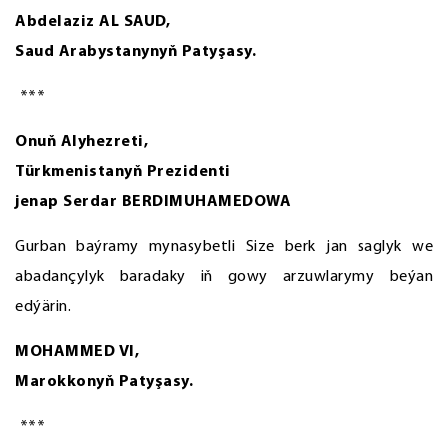
Abdelaziz AL SAUD,
Saud Arabystanynyň Patyşasy.
***
Onuň Alyhezreti,
Türkmenistanyň Prezidenti
jenap Serdar BERDIMUHAMEDOWA
Gurban baýramy mynasybetli Size berk jan saglyk we
abadançylyk baradaky iň gowy arzuwlarymy beýan
edýärin.
MOHAMMED VI,
Marokkonyň Patyşasy.
***