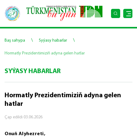
\
\
Baş sahypa
Syýasy habarlar
Hormatly Prezidentimiziň adyna gelen hatlar
SYÝASY HABARLAR
Hormatly Prezidentimiziň adyna gelen
hatlar
Çap edildi
03.06.2026
Onuň Alyhezreti,