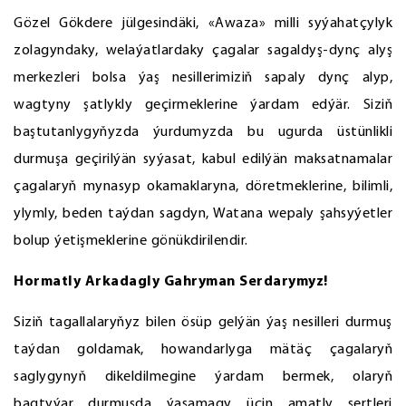
Gözel Gökdere jülgesindäki, «Awaza» milli syýahatçylyk
zolagyndaky, welaýatlardaky çagalar sagaldyş-dynç alyş
merkezleri bolsa ýaş nesillerimiziň sapaly dynç alyp,
wagtyny şatlykly geçirmeklerine ýardam edýär. Siziň
baştutanlygyňyzda ýurdumyzda bu ugurda üstünlikli
durmuşa geçirilýän syýasat, kabul edilýän maksatnamalar
çagalaryň mynasyp okamaklaryna, döretmeklerine, bilimli,
ylymly, beden taýdan sagdyn, Watana wepaly şahsyýetler
bolup ýetişmeklerine gönükdirilendir.
Hormatly Arkadagly Gahryman Serdarymyz!
Siziň tagallalaryňyz bilen ösüp gelýän ýaş nesilleri durmuş
taýdan goldamak, howandarlyga mätäç çagalaryň
saglygynyň dikeldilmegine ýardam bermek, olaryň
bagtyýar durmuşda ýaşamagy üçin amatly şertleri