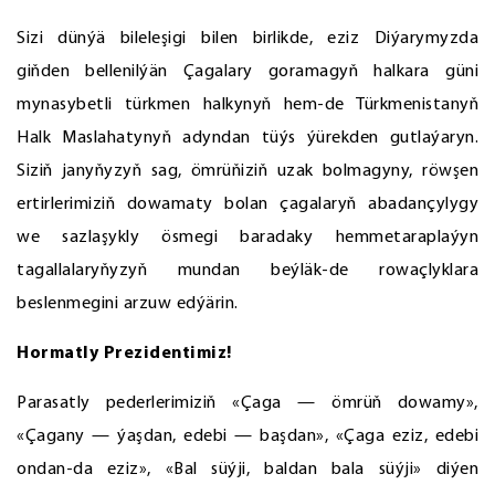
Sizi dünýä bileleşigi bilen birlikde, eziz Diýarymyzda
giňden bellenilýän Çagalary goramagyň halkara güni
mynasybetli türkmen halkynyň hem-de Türkmenistanyň
Halk Maslahatynyň adyndan tüýs ýürekden gutlaýaryn.
Siziň janyňyzyň sag, ömrüňiziň uzak bolmagyny, röwşen
ertirlerimiziň dowamaty bolan çagalaryň abadançylygy
we sazlaşykly ösmegi baradaky hemmetaraplaýyn
tagallalaryňyzyň mundan beýläk-de rowaçlyklara
beslenmegini arzuw edýärin.
Hormatly Prezidentimiz!
Parasatly pederlerimiziň «Çaga — ömrüň dowamy»,
«Çagany — ýaşdan, edebi — başdan», «Çaga eziz, edebi
ondan-da eziz», «Bal süýji, baldan bala süýji» diýen