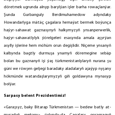
döretmek ugrunda alnyp barylýan işler barha rowaçlanýar.
Şunda Gurbanguly Berdimuhamedow adyndaky
Howandarlyga mätäç çagalara hemaýat bermek boýunça
haýyr-sahawat gaznasynyň halkymyzyň ynsanperwerlik,
haýyr-sahawatlylyk ýörelgeleri esasynda amala aşyrýan
asylly işlerine hem möhüm orun degişlidir. Niçeme ynsanyň
kalbynda bagtly durmuşa ynamyň döremegine sebäp
bolan bu gaznanyň işi ýaş türkmenistanlylaryň nurana şu
güni we röwşen geljegi baradaky aladalaryň ajaýyp nyşany
hökmünde watandaşlarymyzyň giň goldawyna mynasyp
bolýar.
Sarpasy belent Prezidentimiz!
«Garaşsyz, baky Bitarap Türkmenistan — bedew batly at-