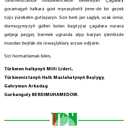
Türkmenistanda ruhubelentlikde bellenilýän Çagalary
goramagyň halkara güni mynasybetli ýene-de bir gezek
tüýs ýürekden gutlaýaryn. Size berk jan saglyk, uzak ömür,
durmuşymyzyň gülleri bolan bagtyýar çagalara nurana
geljegi peşgeş bermek ugrunda alyp barýan işleriňizde
mundan beýläk-de rowaçlyklary arzuw edýärin.
Sizi hormatlamak bilen,
Türkmen halkynyň Milli Lideri,
Türkmenistanyň Halk Maslahatynyň Başlygy,
Gahryman Arkadag
Gurbanguly BERDIMUHAMEDOW.