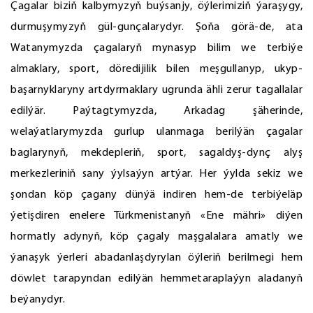
Çagalar biziň kalbymyzyň buýsanjy, öýlerimiziň ýaraşygy,
durmuşymyzyň gül-gunçalarydyr. Şoňa görä-de, ata
Watanymyzda çagalaryň mynasyp bilim we terbiýe
almaklary, sport, döredijilik bilen meşgullanyp, ukyp-
başarnyklaryny artdyrmaklary ugrunda ähli zerur tagallalar
edilýär. Paýtagtymyzda, Arkadag şäherinde,
welaýatlarymyzda gurlup ulanmaga berilýän çagalar
baglarynyň, mekdepleriň, sport, sagaldyş-dynç alyş
merkezleriniň sany ýylsaýyn artýar. Her ýylda sekiz we
şondan köp çagany dünýä indiren hem-de terbiýeläp
ýetişdiren enelere Türkmenistanyň «Ene mähri» diýen
hormatly adynyň, köp çagaly maşgalalara amatly we
ýanaşyk ýerleri abadanlaşdyrylan öýleriň berilmegi hem
döwlet tarapyndan edilýän hemmetaraplaýyn aladanyň
beýanydyr.