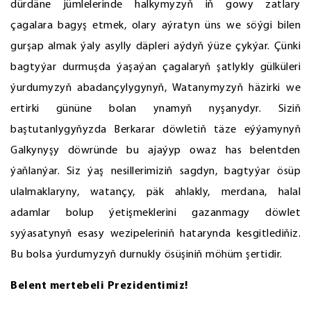
dürdäne jümlelerinde halkymyzyň iň gowy zatlary
çagalara bagyş etmek, olary aýratyn üns we söýgi bilen
gurşap almak ýaly asylly däpleri aýdyň ýüze çykýar. Çünki
bagtyýar durmuşda ýaşaýan çagalaryň şatlykly gülküleri
ýurdumyzyň abadançylygynyň, Watanymyzyň häzirki we
ertirki gününe bolan ynamyň nyşanydyr. Siziň
baştutanlygyňyzda Berkarar döwletiň täze eýýamynyň
Galkynyşy döwründe bu ajaýyp owaz has belentden
ýaňlanýar. Siz ýaş nesillerimiziň sagdyn, bagtyýar ösüp
ulalmaklaryny, watançy, päk ahlakly, merdana, halal
adamlar bolup ýetişmeklerini gazanmagy döwlet
syýasatynyň esasy wezipeleriniň hatarynda kesgitlediňiz.
Bu bolsa ýurdumyzyň durnukly ösüşiniň möhüm şertidir.
Belent mertebeli Prezidentimiz!