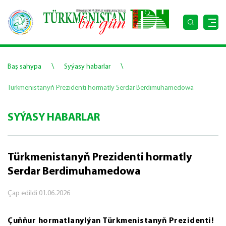
\
\
Baş sahypa
Syýasy habarlar
Türkmenistanyň Prezidenti hormatly Serdar Berdimuhamedowa
SYÝASY HABARLAR
Türkmenistanyň Prezidenti hormatly
Serdar Berdimuhamedowa
Çap edildi
01.06.2026
Çuňňur hormatlanylýan Türkmenistanyň Prezidenti!