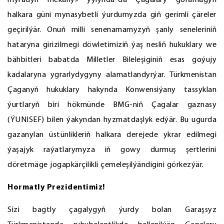
myradyň mekany» ýylynda-da Çagalary goramagyň
halkara güni mynasybetli ýurdumyzda giň gerimli çäreler
geçirilýär. Onuň milli senenamamyzyň şanly seneleriniň
hataryna girizilmegi döwletimiziň ýaş nesliň hukuklary we
bähbitleri babatda Milletler Bileleşiginiň esas goýujy
kadalaryna ygrarlydygyny alamatlandyrýar. Türkmenistan
Çaganyň hukuklary hakynda Konwensiýany tassyklan
ýurtlaryň biri hökmünde BMG-niň Çagalar gaznasy
(ÝUNISEF) bilen ýakyndan hyzmatdaşlyk edýär. Bu ugurda
gazanylan üstünlikleriň halkara derejede ykrar edilmegi
ýaşajyk raýatlarymyza iň gowy durmuş şertlerini
döretmäge jogapkärçilikli çemeleşilýändigini görkezýär.
Hormatly Prezidentimiz!
Sizi bagtly çagalygyň ýurdy bolan Garaşsyz