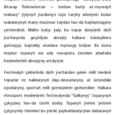
Bitarap Türkmenistan — bedew batly at-myradyň
mekany” ýylynyň ýurdumyz üçin taryhy ähmiýeti bolan
wakalarynyň many-mazmun taýdan has-da baýlaşmagyny
şertlendirdi. Mälim bolşy ýaly, bu topar dünýäniň dürli
ýurtlarynda geçirilýän abraýly halkara bäsleşiklere
gatnaşyp, baýrakly orunlara mynasyp bolýar. Bu bolsa
meşhur toparyň we ady rowaýata öwrülen ahalteke
bedewleriniň abraýyny artdyrýar.
Festiwalyň çäklerinde dürli ýurtlardan gelen milli medeni
toparlar öz halklarynyň däp-dessurlaryny, at üstündäki
oýunlaryny, sportuň milli görnüşlerini görkezdiler. Halkara
etnosport medeniýeti festiwalynda “Galkynyş” toparynyň
çykyşlary has-da täsirli boldy. Toparyň ýerine ýetiren
çylşyrymly tilsimleri bu ýerde ýaýbaňlandyrylan dabaranyň