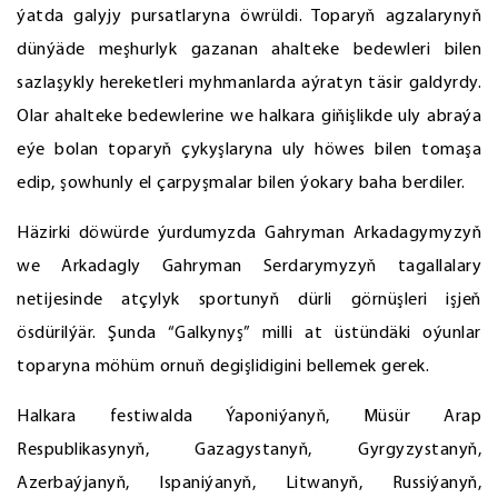
ýatda galyjy pursatlaryna öwrüldi. Toparyň agzalarynyň
dünýäde meşhurlyk gazanan ahalteke bedewleri bilen
sazlaşykly hereketleri myhmanlarda aýratyn täsir galdyrdy.
Olar ahalteke bedewlerine we halkara giňişlikde uly abraýa
eýe bolan toparyň çykyşlaryna uly höwes bilen tomaşa
edip, şowhunly el çarpyşmalar bilen ýokary baha berdiler.
Häzirki döwürde ýurdumyzda Gahryman Arkadagymyzyň
we Arkadagly Gahryman Serdarymyzyň tagallalary
netijesinde atçylyk sportunyň dürli görnüşleri işjeň
ösdürilýär. Şunda “Galkynyş” milli at üstündäki oýunlar
toparyna möhüm ornuň degişlidigini bellemek gerek.
Halkara festiwalda Ýaponiýanyň, Müsür Arap
Respublikasynyň, Gazagystanyň, Gyrgyzystanyň,
Azerbaýjanyň, Ispaniýanyň, Litwanyň, Russiýanyň,