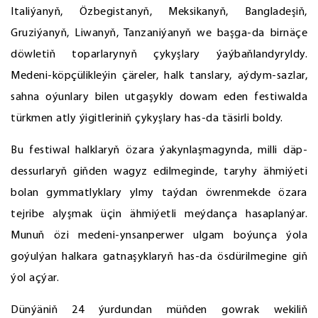
Italiýanyň, Özbegistanyň, Meksikanyň, Bangladeşiň,
Gruziýanyň, Liwanyň, Tanzaniýanyň we başga-da birnäçe
döwletiň toparlarynyň çykyşlary ýaýbaňlandyryldy.
Medeni-köpçülikleýin çäreler, halk tanslary, aýdym-sazlar,
sahna oýunlary bilen utgaşykly dowam eden festiwalda
türkmen atly ýigitleriniň çykyşlary has-da täsirli boldy.
Bu festiwal halklaryň özara ýakynlaşmagynda, milli däp-
dessurlaryň giňden wagyz edilmeginde, taryhy ähmiýeti
bolan gymmatlyklary ylmy taýdan öwrenmekde özara
tejribe alyşmak üçin ähmiýetli meýdança hasaplanýar.
Munuň özi medeni-ynsanperwer ulgam boýunça ýola
goýulýan halkara gatnaşyklaryň has-da ösdürilmegine giň
ýol açýar.
Dünýäniň 24 ýurdundan müňden gowrak wekiliň