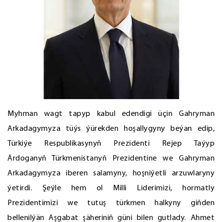
Myhman wagt tapyp kabul edendigi üçin Gahryman
Arkadagymyza tüýs ýürekden hoşallygyny beýan edip,
Türkiýe Respublikasynyň Prezidenti Rejep Taýyp
Ärdoganyň Türkmenistanyň Prezidentine we Gahryman
Arkadagymyza iberen salamyny, hoşniýetli arzuwlaryny
ýetirdi. Şeýle hem ol Milli Liderimizi, hormatly
Prezidentimizi we tutuş türkmen halkyny giňden
bellenilýän Aşgabat şäheriniň güni bilen gutlady. Ahmet