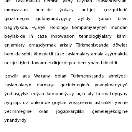
ähli taslamalara hemişe ylmy taýdan esaslandyrylan,
innowasion hem-de ýokary netijeli çözgütleriň
girizilmegini goldaýandygyny aýtdy. Şunuň bilen
baglylykda, «Çalyk Holding» kompaniýasynyň mundan
beýläk-de iň täze innowasion tehnologiýalary, kämil
enjamlary ornaşdyrmak arkaly Türkmenistanda döwlet
hem-de sebit ähmiýetli täze taslamalary amala aşyrmakda
netijeli işleri dowam etdirjekdigine berk ynam bildirildi.
Işewür ata Watany bolan Türkmenistanda ähmiýetli
taslamalaryň durmuşa geçirilmeginiň ynanylmagynyň
ýolbaşçylyk edýän kompaniýasy üçin uly hormatdygyny
nygtap, öz öňlerinde goýlan wezipeleriň üstünlikli ýerine
ýetirilmegine örän jogapkärçilikli çemeleşjekdigine
ynandyrdy.