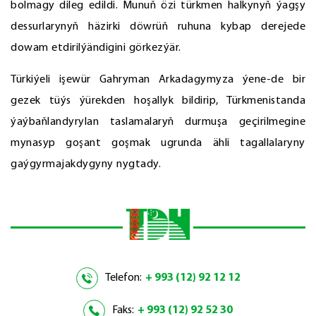
bolmagy dileg edildi. Munuň özi türkmen halkynyň ýagşy
dessurlarynyň häzirki döwrüň ruhuna kybap derejede
dowam etdirilýändigini görkezýär.
Türkiýeli işewür Gahryman Arkadagymyza ýene-de bir
gezek tüýs ýürekden hoşallyk bildirip, Türkmenistanda
ýaýbaňlandyrylan taslamalaryň durmuşa geçirilmegine
mynasyp goşant goşmak ugrunda ähli tagallalaryny
gaýgyrmajakdygyny nygtady.
Telefon:
+ 993 (12) 92 12 12
Faks:
+ 993 (12) 92 52 30