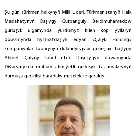
Şu gün türkmen halkynyň Milli Lideri, Türkmenistanyň Halk
Maslahatynyň Başlygy Gurbanguly Berdimuhamedow
gurluşyk ulgamynda ýurdumyz bilen köp ýyllaryň
dowamynda hyzmatdaşlyk edýän «Çalyk Holding»
kompaniýalar toparynyň dolandyryjylar geňeşiniň başlygy
Ahmet Çalygy kabul etdi. Duşuşygyň dowamynda
Diýarymyzda möhüm ähmiýetli gurluşyk taslamalarynyň
durmuşa geçirilişi baradaky meselelere garaldy.