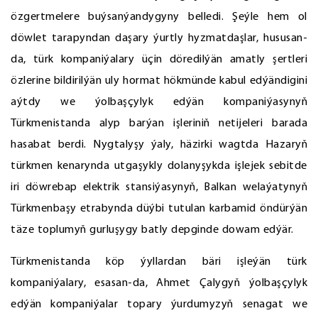
özgertmelere buýsanýandygyny belledi. Şeýle hem ol
döwlet tarapyndan daşary ýurtly hyzmatdaşlar, hususan-
da, türk kompaniýalary üçin döredilýän amatly şertleri
özlerine bildirilýän uly hormat hökmünde kabul edýändigini
aýtdy we ýolbaşçylyk edýän kompaniýasynyň
Türkmenistanda alyp barýan işleriniň netijeleri barada
hasabat berdi. Nygtalyşy ýaly, häzirki wagtda Hazaryň
türkmen kenarynda utgaşykly dolanyşykda işlejek sebitde
iri döwrebap elektrik stansiýasynyň, Balkan welaýatynyň
Türkmenbaşy etrabynda düýbi tutulan karbamid öndürýän
täze toplumyň gurluşygy batly depginde dowam edýär.
Türkmenistanda köp ýyllardan bäri işleýän türk
kompaniýalary, esasan-da, Ahmet Çalygyň ýolbaşçylyk
edýän kompaniýalar topary ýurdumyzyň senagat we