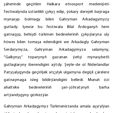
şäherinde geçirilen Halkara etnosport medeniýeti
festiwalynda üstünlikli çykyş edip, ýokary derejeli baýraga
mynasyp bolmagy bilen Gahryman Arkadagymyzy
gutlady. Işewür bu festiwala Bilal Ärdoganyň hem
gatnaşyp, behişdi türkmen bedewleriniň çykyşlaryna uly
höwes bilen tomaşa edendigini we Arkadagly Gahryman
Serdarymyza, Gahryman Arkadagymyza salamyny,
“Galkynyş” toparynyň gazanan ýeňşi mynasybetli
gutlaglaryny iberendigini aýtdy. Şeýle-de ol Niderlandlar
Patyşalygynda geçiriljek atçylyk ulgamyna degişli çärelere
gatnaşmaga isleg bildirýändigini belledi. Munuň özi
ahalteke bedewleriniň şan-şöhratynyň barha
artýandygyny görkezýär.
Gahryman Arkadagymyz Türkmenistanda amala aşyrylýan