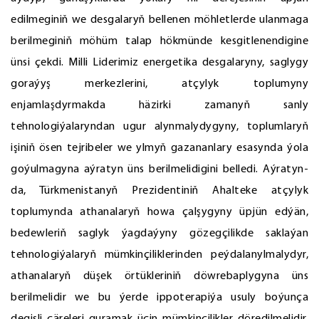
edilmeginiň we desgalaryň bellenen möhletlerde ulanmaga
berilmeginiň möhüm talap hökmünde kesgitlenendigine
ünsi çekdi. Milli Liderimiz energetika desgalaryny, saglygy
goraýyş merkezlerini, atçylyk toplumyny
enjamlaşdyrmakda häzirki zamanyň sanly
tehnologiýalaryndan ugur alynmalydygyny, toplumlaryň
işiniň ösen tejribeler we ylmyň gazananlary esasynda ýola
goýulmagyna aýratyn üns berilmelidigini belledi. Aýratyn-
da, Türkmenistanyň Prezidentiniň Ahalteke atçylyk
toplumynda athanalaryň howa çalşygyny üpjün edýän,
bedewleriň saglyk ýagdaýyny gözegçilikde saklaýan
tehnologiýalaryň mümkinçiliklerinden peýdalanylmalydyr,
athanalaryň düşek örtükleriniň döwrebaplygyna üns
berilmelidir we bu ýerde ippoterapiýa usuly boýunça