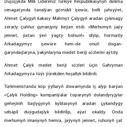
Duşuşykda Milli Liderimiz Türkiýe Respublikasynyň dokma
senagatynda tanalýan görnükli işewür, belli şahsyýet,
Ahmet Çalygyň kakasy Mahmyt Çalygyň aradan çykmagy
zerarly çuňňur gynanjyny beýan etdi. «Merhumyň jaýy
jennet, ýatan ýeri ýagty bolsun!» diýip, hormatly
Arkadagymyz işewüre hem-de onuň dogan-
garyndaşlaryna, ýakynlaryna medet beriji sözlerini aýtdy.
Ahmet Çalyk medet beriji sözleri üçin Gahryman
Arkadagymyza tüýs ýürekden hoşallyk bildirdi.
Türkmenistanda köp ýyllaryň dowamynda iş alyp barýan
«Çalyk Holding» kompaniýalar toparynyň dolandyryjylar
geňeşiniň başlygynyň kyblasynyň aradan çykandygy
sebäpli duýgudaşlyk bildirilip, aýat okaldy. Onda
merhumyň imanynyň hemra, jaýynyň jennet, ruhunyň şat