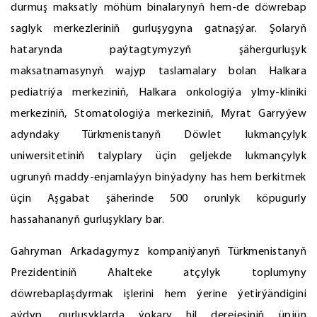
durmuş maksatly möhüm binalarynyň hem-de döwrebap
saglyk merkezleriniň gurluşygyna gatnaşýar. Şolaryň
hatarynda paýtagtymyzyň şähergurluşyk
maksatnamasynyň wajyp taslamalary bolan Halkara
pediatriýa merkeziniň, Halkara onkologiýa ylmy-kliniki
merkeziniň, Stomatologiýa merkeziniň, Myrat Garryýew
adyndaky Türkmenistanyň Döwlet lukmançylyk
uniwersitetiniň talyplary üçin geljekde lukmançylyk
ugrunyň maddy-enjamlaýyn binýadyny has hem berkitmek
üçin Aşgabat şäherinde 500 orunlyk köpugurly
hassahananyň gurluşyklary bar.
Gahryman Arkadagymyz kompaniýanyň Türkmenistanyň
Prezidentiniň Ahalteke atçylyk toplumyny
döwrebaplaşdyrmak işlerini hem ýerine ýetirýändigini
aýdyp, gurluşyklarda ýokary hil derejesiniň üpjün