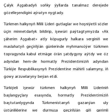
Çalyk Aşgabadyň soňky ýyllarda tanalmaz derejede
gözelleşendigini aýratyn nygtady.
Türkmen halkynyň Milli Lideri gutlaglar we hoşniýetli sözler
üçin minnetdarlyk bildirip, işewüri paýtagtymyzda «Ak
şäherim Aşgabat» atly köpugurly halkara serginiň we
maslahatyň geçirilýän günlerinde myhmansöýer türkmen
topragynda kabul etmäge örän şatdygyny aýtdy we öz
adyndan hem-de hormatly Prezidentimiziň adyndan
Türkiýe Respublikasynyň Prezidentine mähirli salamyny, iň
gowy arzuwlaryny beýan etdi.
Türkiýeli işewür türkmen halkynyň Milli Lideriniň
başlangyçlary esasynda, hormatly Prezidentimiziň
baştutanlygynda Türkmenistanyň gazanýan uly
üstünliklerine we durmuşa geçirilýän giň gerimli