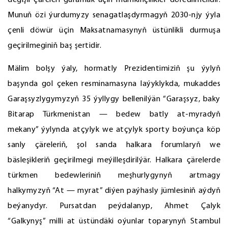
degişli çäreleri guramak üçin mümkinçilikler döredilmelidir.
Munuň özi ýurdumyzy senagatlaşdyrmagyň 2030-njy ýyla
çenli döwür üçin Maksatnamasynyň üstünlikli durmuşa
geçirilmeginiň baş şertidir.
Mälim bolşy ýaly, hormatly Prezidentimiziň şu ýylyň
başynda gol çeken resminamasyna laýyklykda, mukaddes
Garaşsyzlygymyzyň 35 ýyllygy bellenilýän “Garaşsyz, baky
Bitarap Türkmenistan — bedew batly at-myradyň
mekany” ýylynda atçylyk we atçylyk sporty boýunça köp
sanly çäreleriň, şol sanda halkara forumlaryň we
bäsleşikleriň geçirilmegi meýilleşdirilýär. Halkara çärelerde
türkmen bedewleriniň meşhurlygynyň artmagy
halkymyzyň “At — myrat” diýen paýhasly jümlesiniň aýdyň
beýanydyr. Pursatdan peýdalanyp, Ahmet Çalyk
“Galkynyş” milli at üstündäki oýunlar toparynyň Stambul