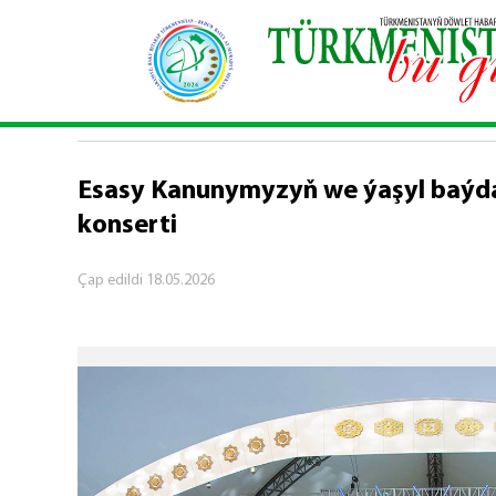
Baş sahypa
\
Medeniýet
\
Esasy Kanunymyzyň w
MEDENIÝET
Esasy Kanunymyzyň we ýaşyl baý
konserti
Çap edildi
18.05.2026