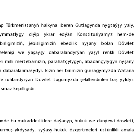
rap Türkmenistanyň halkyna iberen Gutlagynda nygtaýşy ýaly,
mmatlygy diýip ykrar edýän Konstitusiýamyz hem-de
rligimiziň, jebisligimiziň ebedilik nyşany bolan Döwlet
äzelenişi we ýaşaýşy dabaralandyrýan ýaşyl reňkli Döwlet
i milli mertebämiziň, parahatçylygyň, abadançylygyň nyşany
iň dabaralanmasydyr. Biziň her birimiziň gursagymyzda Watana
ere ruhlandyrýan Döwlet tugumyzda şekillendirilen bäş ýyldyz
maz kepilligidir.
nde bu mukaddesliklere daýanyp, hukuk we dünýewi döwleti,
urmuş-ykdysady, syýasy-hukuk özgertmeleri üstünlikli amala