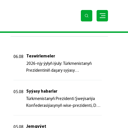
SOŇKY HABARLAR
Teswirlemeler
06.08
2026-njy ýylyň iýuly: Türkmenistanyň
Prezidentiniň daşary syýasy
başlangyçlaryndan ugur alyp
Syýasy habarlar
05.08
Türk­me­nis­ta­nyň Prezidenti Şweý­sa­ri­ýa
Kon­fe­de­ra­si­ýa­sy­nyň wi­se-prezidenti, Da­
şa­ry iş­ler fe­de­ral de­par­ta­men­ti­niň baş­ly­
gy­ny ka­bul et­di
Jemgyýet
05.08