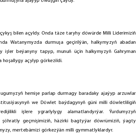
durmuşyna ajaýyp öwüşgin çaýdy.
ykyş bilen açyldy. Onda täze taryhy döwürde Milli Liderimiziň
gynda Watanymyzda durmuşa geçirilýän, halkymyzyň abadan
uly işler beýanyny tapyp, munuň üçin halkymyzyň Gahryman
oşallygy açylyp görkezildi.
t tugumyzyň hemişe parlap durmagy baradaky ajaýyp arzuwlar
nstitusiýasynyň we Döwlet baýdagynyň güni milli döwletliligiň
dijilikli işlere ygrarlylygy alamatlandyrýar. Ýurdumyzyň
şöhratly geçmişimiziň, häzirki bagtyýar döwrümiziň, ýagty
ymyzy, mertebämizi görkezýän milli gymmatlyklardyr.