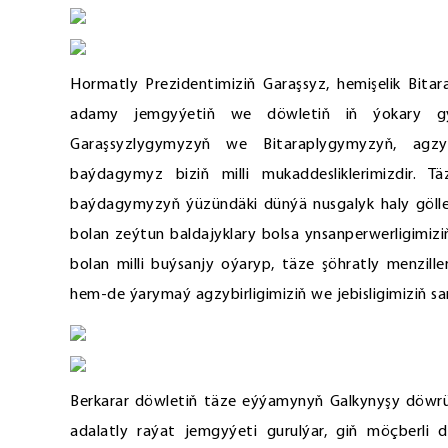
Hormatly Prezidentimiziň Garaşsyz, hemişelik Bita
adamy jemgyýetiň we döwletiň iň ýokary gy
Garaşsyzlygymyzyň we Bitaraplygymyzyň, agzybi
baýdagymyz biziň milli mukaddesliklerimizdir. T
baýdagymyzyň ýüzündäki dünýä nusgalyk haly göller
bolan zeýtun baldajyklary bolsa ynsanperwerligimiz
bolan milli buýsanjy oýaryp, täze şöhratly menzill
hem-de ýarymaý agzybirligimiziň we jebisligimiziň sars
Berkarar döwletiň täze eýýamynyň Galkynyşy döwrü
adalatly raýat jemgyýeti gurulýar, giň möçberli d