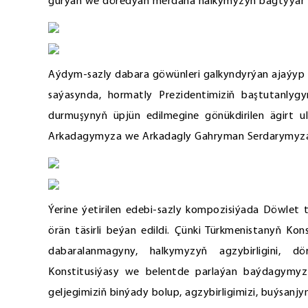
gurýan we döredýän merdana halkymyzyň bagtyýar 
Aýdym-sazly dabara göwünleri galkyndyrýan ajaýyp ç
saýasynda, hormatly Prezidentimiziň baştutanly
durmuşynyň üpjün edilmegine gönükdirilen ägirt 
Arkadagymyza we Arkadagly Gahryman Serdarymyza h
Ýerine ýetirilen edebi-sazly kompozisiýada Döwle
örän täsirli beýan edildi. Çünki Türkmenistanyň Ko
dabaralanmagyny, halkymyzyň agzybirligini, döre
Konstitusiýasy we belentde parlaýan baýdagymyz 
geljegimiziň binýady bolup, agzybirligimizi, buýsanj