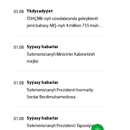
Ykdysadyýet
03.08
TDHÇMB-nyň söwdalarynda geleşikleriň
jemi bahasy ABŞ-nyň 4 million 755 müň
dollaryndan gowrak boldy
Syýasy habarlar
01.08
Türkmenistanyň Ministrler Kabinetiniň
mejlisi
Syýasy habarlar
01.08
Türkmenistanyň Prezidenti hormatly
Serdar Berdimuhamedowa
Syýasy habarlar
01.08
Türkmenistanyň Prezidenti Ýaponiýanyň