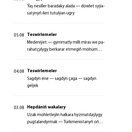
Ýaş ne­sil­ler ba­ra­da­ky ala­da — döw­let sy­ýa­
sa­ty­nyň ile­ri tu­tul­ýan ug­ry
Teswirlemeler
05.08
Me­de­ni­ýet — gym­mat­ly milli mi­ras we pa­
ra­hat­çy­ly­gy ber­ka­rar et­me­giň mö­hüm
şer­ti
Teswirlemeler
04.08
Sagdyn ene — sagdyn çaga — sagdyn
geljek
Hepdäniň wakalary
03.08
Uzak möhletleýin halkara hyzmatdaşlygy
pugtalandyrmak — Türkmenistanyň oňyn
başlangyçlarynyň maksady