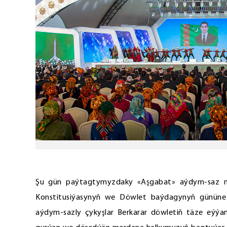
Şu gün paýtagtymyzdaky «Aşgabat» aýdym-saz me
Konstitusiýasynyň we Döwlet baýdagynyň gününe 
aýdym-sazly çykyşlar Berkarar döwletiň täze eýý