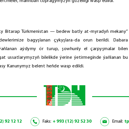
rtmeler, mähriban topragymyzyň gözelligi wasp edildi.
aky Bitarap Türkmenistan — bedew batly at-myradyň mekany”
ewlerimize bagyşlanan çykyşlara-da orun berildi. Dabara
 ýaňlanan aýdymy ör turup, şowhunly el çarpyşmalar bilen
at ussatlarymyzyň bilelikde ýerine ýetirmeginde ýaňlanan bu
sy Kanunymyz belent heňde wasp edildi.
2) 92 12 12
Faks:
+ 993 (12) 92 52 30
Email:
t