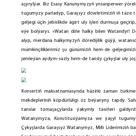
aşyrylýar. Biz Esasy Kanunymyzyň ynsanperwer ýörel
tugumyzy parladyp, Garaşsyz döwletimiziň iň täze 
geljegi üçin jebislikde ägirt uly işleri durmuşa geçir
eýe bolýarys. «Watan diňe halky bilen Watandyr! D
alyp, merdana halkymyzyň döredijilik güýji, watansöý
mümkinçiliklerimiz şu günümiziň hem-de geljegimiz
jemleýän aýdym-sazly hem-de tansly çykyşlar uly joşgu
Konsertiň maksatnamasynda häzirki zaman türkmen s
mekdepleriniň köpdürlüligi öz beýanyny tapdy. Sah
tanslar tomaşaçylarda ýakymly täsirleri galdyr
Watanymyza, Konstitusiýamyza we ýaşyl tugumyz
Çykyşlarda Garaşsyz Watanymyz, Milli Liderimiziň