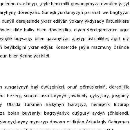
gelerine esaslanyp, şeýle hem milli guwanjymyza öwrülen ýaşyl
taryhyny döredýäris. Güneşli ýurdumyzyň parahat we bagtyýar
ip, dünýä derejesinde ykrar edilýän ýokary ykdysady üstünliklere
öwlet diňe halky bilen döwletdir!» diýen ýörelgämizden ugur
üjilik buýsanjy bilen gazanylýan ajaýyp üstünlikler, ägirt uly
iň beýikdigini ykrar edýär. Konsertde şeýle mazmuny özünde
n bilen ýerine ýetirildi.
ungatynyň baý öwüşginleri, onuň görnüşleriniň, döredijilik
na bezegi, sungat ussatlarynyň şowhunly çykyşlary, joşgunly
dy. Olarda türkmen halkynyň Garaşsyz, hemişelik Bitarap
a bolan buýsanjy, bagtyýarlyk duýgusy aýdyň şöhlelendi.
 başlangyçlaryny mynasyp dowam etdirýän Arkadagly Gahryman