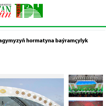
e ýaşyl baýdagymyzyň hormatyna baýramçylyk konserti
dagymyzyň hormatyna baýramçylyk