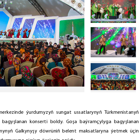
rkezinde ýurdumyzyň sungat ussatlarynyň Türkmenistanyň
bagyşlanan konserti boldy. Goşa baýramçylyga bagyşlanan
amynyň Galkynyşy döwrüniň belent maksatlaryna ýetmek üçin