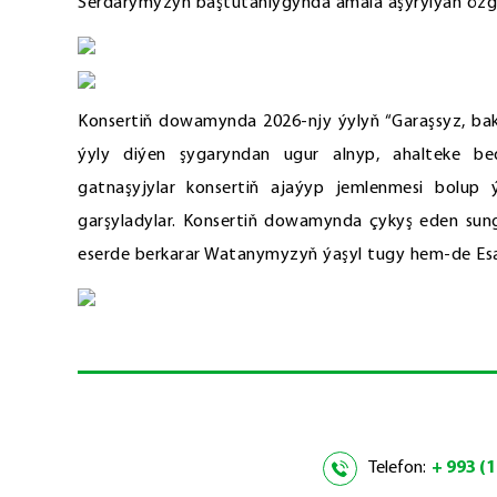
Serdarymyzyň baştutanlygynda amala aşyrylýan özge
Konsertiň dowamynda 2026-njy ýylyň “Garaşsyz, b
ýyly diýen şygaryndan ugur alnyp, ahalteke bed
gatnaşyjylar konsertiň ajaýyp jemlenmesi bolup
garşyladylar. Konsertiň dowamynda çykyş eden sung
eserde berkarar Watanymyzyň ýaşyl tugy hem-de Esa
Telefon:
+ 993 (1