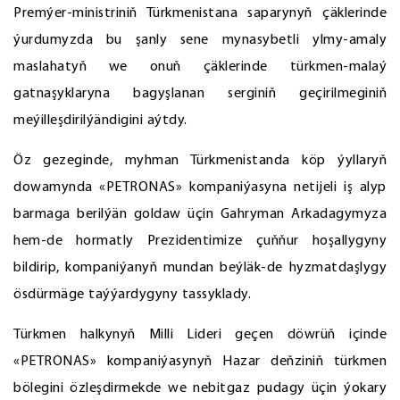
Premýer-ministriniň Türkmenistana saparynyň çäklerinde
ýurdumyzda bu şanly sene mynasybetli ylmy-amaly
maslahatyň we onuň çäklerinde türkmen-malaý
gatnaşyklaryna bagyşlanan serginiň geçirilmeginiň
meýilleşdirilýändigini aýtdy.
Öz gezeginde, myhman Türkmenistanda köp ýyllaryň
dowamynda «PETRONAS» kompaniýasyna netijeli iş alyp
barmaga berilýän goldaw üçin Gahryman Arkadagymyza
hem-de hormatly Prezidentimize çuňňur hoşallygyny
bildirip, kompaniýanyň mundan beýläk-de hyzmatdaşlygy
ösdürmäge taýýardygyny tassyklady.
Türkmen halkynyň Milli Lideri geçen döwrüň içinde
«PETRONAS» kompaniýasynyň Hazar deňziniň türkmen
bölegini özleşdirmekde we nebitgaz pudagy üçin ýokary