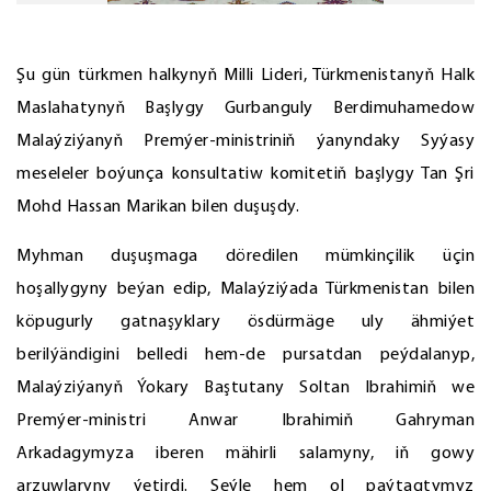
Şu gün türkmen halkynyň Milli Lideri, Türkmenistanyň Halk
Maslahatynyň Başlygy Gurbanguly Berdimuhamedow
Malaýziýanyň Premýer-ministriniň ýanyndaky Syýasy
meseleler boýunça konsultatiw komitetiň başlygy Tan Şri
Mohd Hassan Marikan bilen duşuşdy.
Myhman duşuşmaga döredilen mümkinçilik üçin
hoşallygyny beýan edip, Malaýziýada Türkmenistan bilen
köpugurly gatnaşyklary ösdürmäge uly ähmiýet
berilýändigini belledi hem-de pursatdan peýdalanyp,
Malaýziýanyň Ýokary Baştutany Soltan Ibrahimiň we
Premýer-ministri Anwar Ibrahimiň Gahryman
Arkadagymyza iberen mähirli salamyny, iň gowy
arzuwlaryny ýetirdi. Şeýle hem ol paýtagtymyz