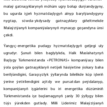
malaý gatnaşyklarynyň möhüm ugry bolup durýandygyny,
bu ugurda işjeň hyzmatdaşlygyň alnyp barylýandygyny
nygtap, söwda-ykdysady gatnaşyklary giňeltmekde
Malaýziýanyň kompaniýalarynyň mynasyp goşandyna ünsi
çekdi.
Ýangyç-energetika pudagy hyzmatdaşlygyň geljegi uly
ugrudyr. Şunuň bilen baglylykda, Halk Maslahatynyň
Başlygy Türkmenistanda «PETRONAS» kompaniýasy bilen
ýola goýlan gatnaşyklaryň netijeli häsiýetine ýokary baha
berilýändigini, Garaşsyzlyk ýyllarynda bilelikde köp işleriň
ýerine ýetirilendigini aýtdy we pursatdan peýdalanyp,
kompaniýanyň işgärlerini bu iri energetika düzüminiň
Türkmenistanda işe başlamagynyň şanly 30 ýyllygy bilen
tüýs ýürekden gutlady. Milli Liderimiz Malaýziýanyň