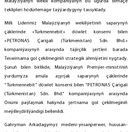
Malaýziýanyň wekili kompaniýanyň bu ugurda birnäçe
teklipleri hödürlemäge taýýardygyny tassyklady.
Milli Liderimiz Malaýziýanyň wekiliýetiniň saparynyň
çäklerinde «Türkmennebit» döwlet konserni bilen
«PETRONAS Çarigali (Türkmenistan) Sdn. Bhd.»
kompaniýasynyň arasynda täjirçilik şertleri barada
Teswirnama gol çekilmeginiň strategik ähmiýetini nygtady.
Şunuň bilen birlikde, Malaýziýanyň Premýer-ministriniň
ýurdumyza amala aşyrjak saparynyň çäklerinde
“Türkmennebit” döwlet konserni bilen “PETRONAS Çarigali
(Türkmenistan) Sdn. Bhd.” kompaniýasynyň arasynda
Önümi paýlaşmak hakynda şertnama gol çekilmeginiň
meýilleşdirilýändigi bellenildi.
Gahryman Arkadagymyz medeni-ynsanperwer, hususan-