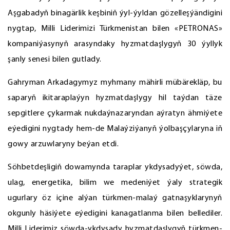
Aşgabadyň binagärlik keşbiniň ýyl-ýyldan gözelleşýändigini
nygtap, Milli Liderimizi Türkmenistan bilen «PETRONAS»
kompaniýasynyň arasyndaky hyzmatdaşlygyň 30 ýyllyk
şanly senesi bilen gutlady.
Gahryman Arkadagymyz myhmany mähirli mübärekläp, bu
saparyň ikitaraplaýyn hyzmatdaşlygy hil taýdan täze
sepgitlere çykarmak nukdaýnazaryndan aýratyn ähmiýete
eýedigini nygtady hem-de Malaýziýanyň ýolbaşçylaryna iň
gowy arzuwlaryny beýan etdi.
Söhbetdeşligiň dowamynda taraplar ykdysadyýet, söwda,
ulag, energetika, bilim we medeniýet ýaly strategik
ugurlary öz içine alýan türkmen-malaý gatnaşyklarynyň
okgunly häsiýete eýedigini kanagatlanma bilen bellediler.
Milli Liderimiz söwda-ykdysady hyzmatdaşlygyň türkmen-