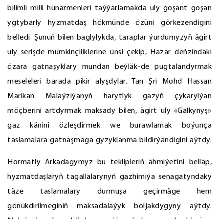
bilimli milli hünärmenleri taýýarlamakda uly goşant goşan
ygtybarly hyzmatdaş hökmünde özüni görkezendigini
belledi. Şunuň bilen baglylykda, taraplar ýurdumyzyň ägirt
uly serişde mümkinçiliklerine ünsi çekip, Hazar deňzindäki
özara gatnaşyklary mundan beýläk-de pugtalandyrmak
meseleleri barada pikir alyşdylar. Tan Şri Mohd Hassan
Marikan Malaýziýanyň harytlyk gazyň çykarylýan
möçberini artdyrmak maksady bilen, ägirt uly «Galkynyş»
gaz känini özleşdirmek we burawlamak boýunça
taslamalara gatnaşmaga gyzyklanma bildirýändigini aýtdy.
Hormatly Arkadagymyz bu teklipleriň ähmiýetini belläp,
hyzmatdaşlaryň tagallalarynyň gazhimiýa senagatyndaky
täze taslamalary durmuşa geçirmäge hem
gönükdirilmeginiň maksadalaýyk boljakdygyny aýtdy.