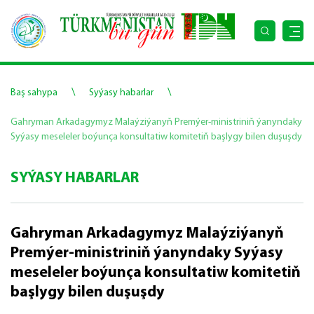
\
\
Baş sahypa
Syýasy habarlar
Gahryman Arkadagymyz Malaýziýanyň Premýer-ministriniň ýanyndaky
Syýasy meseleler boýunça konsultatiw komitetiň başlygy bilen duşuşdy
SYÝASY HABARLAR
Gahryman Arkadagymyz Malaýziýanyň
Premýer-ministriniň ýanyndaky Syýasy
meseleler boýunça konsultatiw komitetiň
başlygy bilen duşuşdy