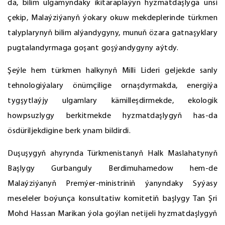
da, bilim ulgamyndaky ikitaraplaýyn hyzmatdaşlyga ünsi
çekip, Malaýziýanyň ýokary okuw mekdeplerinde türkmen
talyplarynyň bilim alýandygyny, munuň özara gatnaşyklary
pugtalandyrmaga goşant goşýandygyny aýtdy.
Şeýle hem türkmen halkynyň Milli Lideri geljekde sanly
tehnologiýalary önümçilige ornaşdyrmakda, energiýa
tygşytlaýjy ulgamlary kämilleşdirmekde, ekologik
howpsuzlygy berkitmekde hyzmatdaşlygyň has-da
ösdüriljekdigine berk ynam bildirdi.
Duşuşygyň ahyrynda Türkmenistanyň Halk Maslahatynyň
Başlygy Gurbanguly Berdimuhamedow hem-de
Malaýziýanyň Premýer-ministriniň ýanyndaky Syýasy
meseleler boýunça konsultatiw komitetiň başlygy Tan Şri
Mohd Hassan Marikan ýola goýlan netijeli hyzmatdaşlygyň