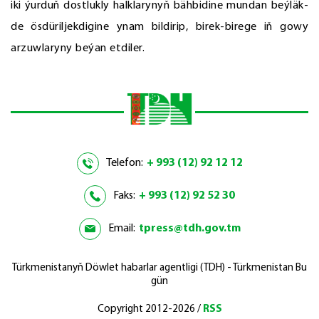
iki ýurduň dostlukly halklarynyň bähbidine mundan beýläk-
de ösdüriljekdigine ynam bildirip, birek-birege iň gowy
arzuwlaryny beýan etdiler.
Telefon:
+ 993 (12) 92 12 12
Faks:
+ 993 (12) 92 52 30
Email:
tpress@tdh.gov.tm
Türkmenistanyň Döwlet habarlar agentligi (TDH) - Türkmenistan Bu
gün
Copyright 2012-2026 /
RSS