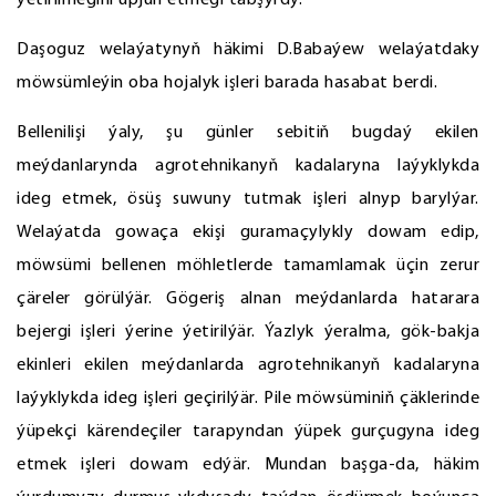
ýetirilmegini üpjün etmegi tabşyrdy.
Daşoguz welaýatynyň häkimi D.Babaýew welaýatdaky
möwsümleýin oba hojalyk işleri barada hasabat berdi.
Bellenilişi ýaly, şu günler sebitiň bugdaý ekilen
meýdanlarynda agrotehnikanyň kadalaryna laýyklykda
ideg etmek, ösüş suwuny tutmak işleri alnyp barylýar.
Welaýatda gowaça ekişi guramaçylykly dowam edip,
möwsümi bellenen möhletlerde tamamlamak üçin zerur
çäreler görülýär. Gögeriş alnan meýdanlarda hatarara
bejergi işleri ýerine ýetirilýär. Ýazlyk ýeralma, gök-bakja
ekinleri ekilen meýdanlarda agrotehnikanyň kadalaryna
laýyklykda ideg işleri geçirilýär. Pile möwsüminiň çäklerinde
ýüpekçi kärendeçiler tarapyndan ýüpek gurçugyna ideg
etmek işleri dowam edýär. Mundan başga-da, häkim