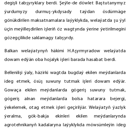
degişli tabşyryklary berdi. Şeýle-de döwlet Baştutanymyz
ýurdumyzy durmuş-ykdysady taýdan ösdürmäge
gönükdirilen maksatnamalara laýyklykda, welaýatda şu ýyl
üçin meýilleşdirilen işleriň öz wagtynda ýerine ýetirilmegini
gözegçilikde saklamagy tabşyrdy.
Balkan welaýatynyň häkimi H.Aşyrmyradow welaýatda
dowam edýän oba hojalyk işleri barada hasabat berdi.
Bellenilişi ýaly, häzirki wagtda bugdaý ekilen meýdanlarda
ideg etmek, ösüş suwuny tutmak işleri dowam edýär.
Gowaça ekilen meýdanlarda gögeriş suwuny tutmak,
gögeriş alnan meýdanlarda bolsa hatarara bejergi,
ýekelemek, otag etmek işleri geçirilýär. Welaýatyň ýazlyk
ýeralma, gök-bakja ekinleri ekilen meýdanlarynda
agrotehnikanyň kadalaryna laýyklykda möwsümleýin ideg