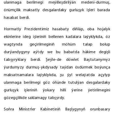
ulanmaga berilmegi meýilleşdirilýän medeni-durmuş,
önümçilik maksatly desgalardaky gurluşyk işleri barada
hasabat berdi.
Hormatly Prezidentimiz hasabaty diňläp, oba hojalyk
ekinlerine ideg işleriniň bellenen kadalara laýyklykda, öz
wagtynda geçirilmeginiň möhüm talap bolup
durýandygyny aýtdy we bu babatda häkime degişli
tabşyryklary berdi. Şeýle-de döwlet Baştutanymyz
ýurdumyzy durmuş-ykdysady taýdan ösdürmek boýunça
maksatnamalara laýyklykda, şu ýyl welaýatda açylyp
ulanmaga berilmegi göz öňünde tutulýan desgalardaky
gurluşyk işleriniň ýokary hilli ýerine ýetirilmegini
gözegçilikde saklamagy tabşyrdy.
Soňra Ministrler Kabinetiniň Başlygynyň orunbasary