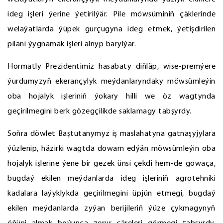
ideg işleri ýerine ýetirilýär. Pile möwsüminiň çäklerinde
welaýatlarda ýüpek gurçugyna ideg etmek, ýetişdirilen
piläni ýygnamak işleri alnyp barylýar.
Hormatly Prezidentimiz hasabaty diňläp, wise-premýere
ýurdumyzyň ekerançylyk meýdanlaryndaky möwsümleýin
oba hojalyk işleriniň ýokary hilli we öz wagtynda
geçirilmegini berk gözegçilikde saklamagy tabşyrdy.
Soňra döwlet Baştutanymyz iş maslahatyna gatnaşyjylara
ýüzlenip, häzirki wagtda dowam edýän möwsümleýin oba
hojalyk işlerine ýene bir gezek ünsi çekdi hem-de gowaça,
bugdaý ekilen meýdanlarda ideg işleriniň agrotehniki
kadalara laýyklykda geçirilmegini üpjün etmegi, bugdaý
ekilen meýdanlarda zyýan berijileriň ýüze çykmagynyň