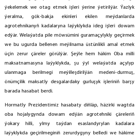
ýekelemek we otag etmek işleri ýerine ýetirilýär. Ýazlyk
ýeralma, gök-bakja ekinleri ekilen meýdanlarda
agrotehnikanyň kadalaryna laýyklykda ideg işleri dowam
edýär. Welaýatda pile möwsümini guramaçylykly geçirmek
we bu ugurda bellenen meýilnama üstünlikli amal etmek
üçin zerur çäreler görülýär. Şeýle hem häkim Oba milli
maksatnamasyna laýyklykda, şu ýyl welaýatda açylyp
ulanmaga berilmegi meýilleşdirilýän medeni-durmuş,
önümçilik maksatly desgalardaky gurluşyk işleriniň barşy
barada hasabat berdi.
Hormatly Prezidentimiz hasabaty diňläp, häzirki wagtda
oba hojalygynda dowam edýän agrotehniki çäreleriň
ýokary hilli, ylmy taýdan esaslandyrylan kadalara
laýyklykda geçirilmeginiň zerurdygyny belledi we häkime