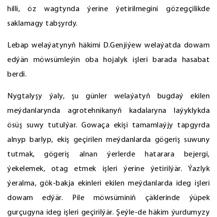
hilli, öz wagtynda ýerine ýetirilmegini gözegçilikde
saklamagy tabşyrdy.
Lebap welaýatynyň häkimi D.Genjiýew welaýatda dowam
edýän möwsümleýin oba hojalyk işleri barada hasabat
berdi.
Nygtalyşy ýaly, şu günler welaýatyň bugdaý ekilen
meýdanlarynda agrotehnikanyň kadalaryna laýyklykda
ösüş suwy tutulýar. Gowaça ekişi tamamlaýjy tapgyrda
alnyp barlyp, ekiş geçirilen meýdanlarda gögeriş suwuny
tutmak, gögeriş alnan ýerlerde hatarara bejergi,
ýekelemek, otag etmek işleri ýerine ýetirilýär. Ýazlyk
ýeralma, gök-bakja ekinleri ekilen meýdanlarda ideg işleri
dowam edýär. Pile möwsüminiň çäklerinde ýüpek
gurçugyna ideg işleri geçirilýär. Şeýle-de häkim ýurdumyzy