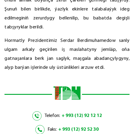
öňüni almak boýunça zerur çäreleri görmegi tabşyrdy.
Şunuň bilen birlikde, ýazlyk ekinlere talabalaýyk ideg
edilmeginiň zerurdygy bellenilip, bu babatda degişli
tabşyryklar berildi.
Hormatly Prezidentimiz Serdar Berdimuhamedow sanly
ulgam arkaly geçirilen iş maslahatyny jemläp, oňa
gatnaşanlara berk jan saglyk, maşgala abadançylygyny,
alyp barýan işlerinde uly üstünlikleri arzuw etdi.
Telefon:
+ 993 (12) 92 12 12
Faks:
+ 993 (12) 92 52 30