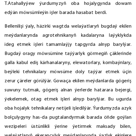
T.Atahallyýew ýurdumyzyň oba hojalygynda dowam
edýän möwsümleýin işler barada hasabat berdi.
Bellenilişi ýaly, häzirki wagtda welaýatlaryň bugdaý ekilen
meýdanlarynda agrotehnikanyň kadalaryna laýyklykda
ideg etmek işleri tamamlaýjy tapgyrda alnyp barylýar.
Bugdaý oragy möwsümine taýýarlyk görmegiň çäklerinde
galla kabul ediş kärhanalaryny, elewatorlary, kombaýnlary,
beýleki tehnikalary möwsüme doly taýýar etmek üçin
zerur çäreler görülýär. Gowaça ekilen meýdanlarda gögeriş
suwuny tutmak, gögeriş alnan ýerlerde hatarara bejergi,
ýekelemek, otag etmek işleri alnyp barylýar. Bu ugurda
oba hojalyk tehnikalary netijeli işledilýär. Ýurdumyzda azyk
bolçulygyny has-da pugtalandyrmak barada öňde goýlan
wezipeleri üstünlikli ýerine ýetirmek maksady bilen,
welaýatlaryň ekerançylyk meýdanlarynda ýazlyk ekinlere