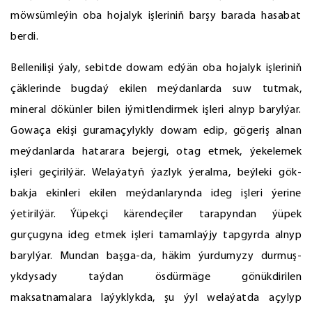
möwsümleýin oba hojalyk işleriniň barşy barada hasabat
berdi.
Bellenilişi ýaly, sebitde dowam edýän oba hojalyk işleriniň
çäklerinde bugdaý ekilen meýdanlarda suw tutmak,
mineral dökünler bilen iýmitlendirmek işleri alnyp barylýar.
Gowaça ekişi guramaçylykly dowam edip, gögeriş alnan
meýdanlarda hatarara bejergi, otag etmek, ýekelemek
işleri geçirilýär. Welaýatyň ýazlyk ýeralma, beýleki gök-
bakja ekinleri ekilen meýdanlarynda ideg işleri ýerine
ýetirilýär. Ýüpekçi kärendeçiler tarapyndan ýüpek
gurçugyna ideg etmek işleri tamamlaýjy tapgyrda alnyp
barylýar. Mundan başga-da, häkim ýurdumyzy durmuş-
ykdysady taýdan ösdürmäge gönükdirilen
maksatnamalara laýyklykda, şu ýyl welaýatda açylyp