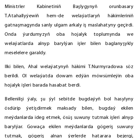
Ministrler Kabinetiniň Başlygynyň orunbasary
T.Atahallyýewiň hem-de welaýatlaryň häkimleriniň
gatnaşmagynda sanly ulgam arkaly iş maslahatyny geçirdi.
Onda ýurdumyzyň oba hojalyk toplumynda we
welaýatlarda alnyp barylýan işler bilen baglanyşykly
meselelere garaldy.
Ilki bilen, Ahal welaýatynyň häkimi T.Nurmyradowa söz
berildi. Ol welaýatda dowam edýän möwsümleýin oba
hojalyk işleri barada hasabat berdi.
Bellenilişi ýaly, şu ýyl sebitde bugdaýyň bol hasylyny
ösdürip ýetişdirmek maksady bilen, bugdaý ekilen
meýdanlarda ideg etmek, ösüş suwuny tutmak işleri alnyp
barylýar. Gowaça ekilen meýdanlarda gögeriş suwuny
tutmak, gögeriş alnan ýerlerde hatarara bejergi,