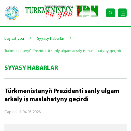
\
\
Baş sahypa
Syýasy habarlar
Türkmenistanyň Prezidenti sanly ulgam arkaly iş maslahatyny geçirdi
SYÝASY HABARLAR
Türkmenistanyň Prezidenti sanly ulgam
arkaly iş maslahatyny geçirdi
Çap edildi
04.05.2026