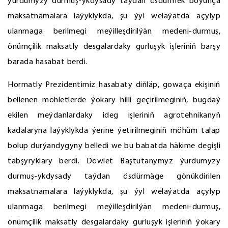
ýurdumyzy durmuş-ykdysady taýdan ösdürmek boýunça
maksatnamalara laýyklykda, şu ýyl welaýatda açylyp
ulanmaga berilmegi meýilleşdirilýän medeni-durmuş,
önümçilik maksatly desgalardaky gurluşyk işleriniň barşy
barada hasabat berdi.
Hormatly Prezidentimiz hasabaty diňläp, gowaça ekişiniň
bellenen möhletlerde ýokary hilli geçirilmeginiň, bugdaý
ekilen meýdanlardaky ideg işleriniň agrotehnikanyň
kadalaryna laýyklykda ýerine ýetirilmeginiň möhüm talap
bolup durýandygyny belledi we bu babatda häkime degişli
tabşyryklary berdi. Döwlet Baştutanymyz ýurdumyzy
durmuş-ykdysady taýdan ösdürmäge gönükdirilen
maksatnamalara laýyklykda, şu ýyl welaýatda açylyp
ulanmaga berilmegi meýilleşdirilýän medeni-durmuş,
önümçilik maksatly desgalardaky gurluşyk işleriniň ýokary