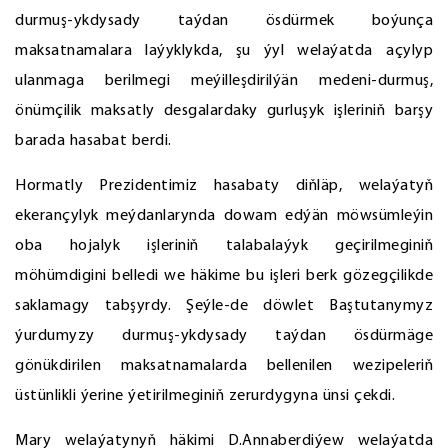
durmuş-ykdysady taýdan ösdürmek boýunça
maksatnamalara laýyklykda, şu ýyl welaýatda açylyp
ulanmaga berilmegi meýilleşdirilýän medeni-durmuş,
önümçilik maksatly desgalardaky gurluşyk işleriniň barşy
barada hasabat berdi.
Hormatly Prezidentimiz hasabaty diňläp, welaýatyň
ekerançylyk meýdanlarynda dowam edýän möwsümleýin
oba hojalyk işleriniň talabalaýyk geçirilmeginiň
möhümdigini belledi we häkime bu işleri berk gözegçilikde
saklamagy tabşyrdy. Şeýle-de döwlet Baştutanymyz
ýurdumyzy durmuş-ykdysady taýdan ösdürmäge
gönükdirilen maksatnamalarda bellenilen wezipeleriň
üstünlikli ýerine ýetirilmeginiň zerurdygyna ünsi çekdi.
Mary welaýatynyň häkimi D.Annaberdiýew welaýatda