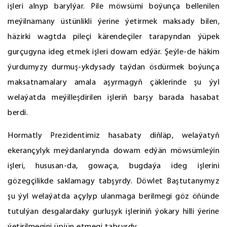
işleri alnyp barylýar. Pile möwsümi boýunça bellenilen
meýilnamany üstünlikli ýerine ýetirmek maksady bilen,
häzirki wagtda pileçi kärendeçiler tarapyndan ýüpek
gurçugyna ideg etmek işleri dowam edýär. Şeýle-de häkim
ýurdumyzy durmuş-ykdysady taýdan ösdürmek boýunça
maksatnamalary amala aşyrmagyň çäklerinde şu ýyl
welaýatda meýilleşdirilen işleriň barşy barada hasabat
berdi.
Hormatly Prezidentimiz hasabaty diňläp, welaýatyň
ekerançylyk meýdanlarynda dowam edýän möwsümleýin
işleri, hususan-da, gowaça, bugdaýa ideg işlerini
gözegçilikde saklamagy tabşyrdy. Döwlet Baştutanymyz
şu ýyl welaýatda açylyp ulanmaga berilmegi göz öňünde
tutulýan desgalardaky gurluşyk işleriniň ýokary hilli ýerine