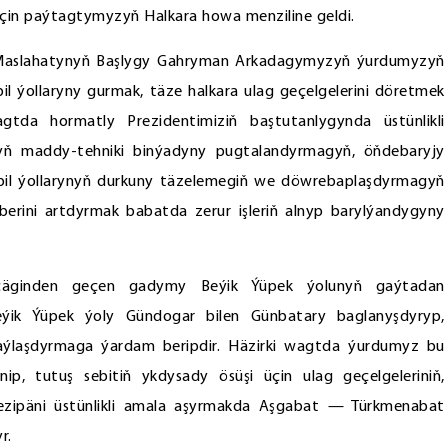
in paýtagtymyzyň Halkara howa menziline geldi.
lk Maslahatynyň Başlygy Gahryman Arkadagymyzyň ýurdumyzyň
l ýollaryny gurmak, täze halkara ulag geçelgelerini döretmek
agtda hormatly Prezidentimiziň baştutanlygynda üstünlikli
agyň maddy-tehniki binýadyny pugtalandyrmagyň, öňdebaryjy
bil ýollarynyň durkuny täzelemegiň we döwrebaplaşdyrmagyň
rini artdyrmak babatda zerur işleriň alnyp barylýandygyny
 çäginden geçen gadymy Beýik Ýüpek ýolunyň gaýtadan
eýik Ýüpek ýoly Gündogar bilen Günbatary baglanyşdyryp,
aýlaşdyrmaga ýardam beripdir. Häzirki wagtda ýurdumyz bu
p, tutuş sebitiň ykdysady ösüşi üçin ulag geçelgeleriniň,
ezipäni üstünlikli amala aşyrmakda Aşgabat — Türkmenabat
r.