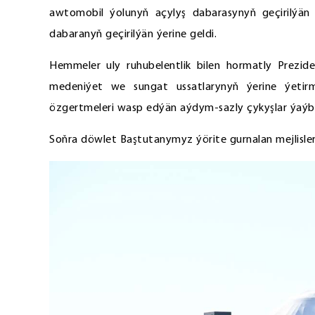
awtomobil ýolunyň açylyş dabarasynyň geçirilýä
dabaranyň geçirilýän ýerine geldi.
Hemmeler uly ruhubelentlik bilen hormatly Prezi
medeniýet we sungat ussatlarynyň ýerine ýetir
özgertmeleri wasp edýän aýdym-sazly çykyşlar ýaýb
Soňra döwlet Baştutanymyz ýörite gurnalan mejlisler