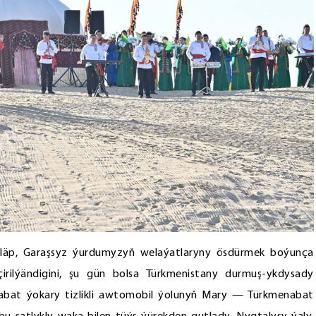
kläp, Garaşsyz ýurdumyzyň welaýatlaryny ösdürmek boýunça
irilýändigini, şu gün bolsa Türkmenistany durmuş-ykdysady
bat ýokary tizlikli awtomobil ýolunyň Mary — Türkmenabat