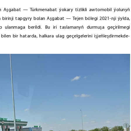
an Aşgabat — Türkmenabat ýokary tizlikli awtomobil ýolunyň
ň birinji tapgyry bolan Aşgabat — Tejen bölegi 2021-nji ýylda,
 ulanmaga berildi. Bu iri taslamanyň durmuşa geçirilmegi
n bir hatarda, halkara ulag geçelgelerini işjeňleşdirmekde-