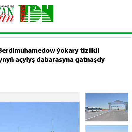
rezidenti Serdar Berdimuhamedow ýokary tizlikli awtomobil ýoluny
Berdimuhamedow ýokary tizlikli
rynyň açylyş dabarasyna gatnaşdy