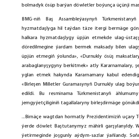
bolmadyk ösüp barýan döwletler boýunça üçünji mas
BMG-niň Baş Assambleýasynyň Türkmenistanyň 
hyzmatdaşlyga hil taýdan täze itergi bermäge gönük
halkara hyzmatdaşlygy üpjün etmekde ulag-üstaşyr
döredilmegine ýardam bermek maksady bilen ulagy
üpjün etmegiň ýolunda», «Durnukly ösüş maksatlary
arabaglanyşygyny berkitmek» atly Kararnamalary, şe
yglan etmek hakynda Kararnamany kabul edendigin
«Birleşen Milletler Guramasynyň Durnukly ulag boýu
edildi. Bu resminama Türkmenistanyň ählumumy
jemgyýetçiliginiň tagallalaryny birleşdirmäge gönükd
...Birnäçe wagtdan hormatly Prezidentimiziň uçary 
ýerde döwlet Baştutanymyz mähirli garşylanyldy. We
ýetirmeginde joşgunly aýdym-sazlar ýaňlandy. Soň