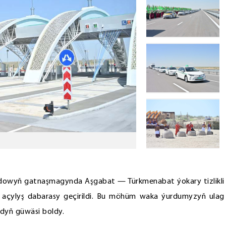
dowyň gatnaşmagynda Aşgabat — Türkmenabat ýokary tizlikli
açylyş dabarasy geçirildi. Bu möhüm waka ýurdumyzyň ulag
ýdyň güwäsi boldy.