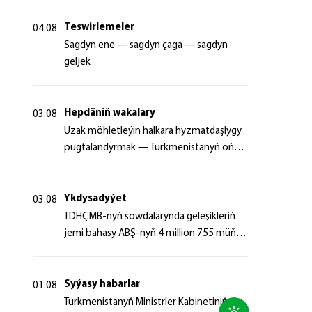
Teswirlemeler
04.08
Sagdyn ene — sagdyn çaga — sagdyn
geljek
Hepdäniň wakalary
03.08
Uzak möhletleýin halkara hyzmatdaşlygy
pugtalandyrmak — Türkmenistanyň oňyn
başlangyçlarynyň maksady
Ykdysadyýet
03.08
TDHÇMB-nyň söwdalarynda geleşikleriň
jemi bahasy ABŞ-nyň 4 million 755 müň
dollaryndan gowrak boldy
Syýasy habarlar
01.08
Türkmenistanyň Ministrler Kabinetiniň