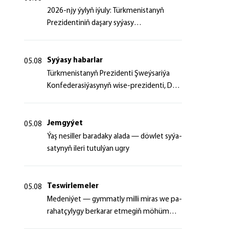
2026-njy ýylyň iýuly: Türkmenistanyň
Prezidentiniň daşary syýasy
başlangyçlaryndan ugur alyp
Syýasy habarlar
05.08
Türk­me­nis­ta­nyň Prezidenti Şweý­sa­ri­ýa
Kon­fe­de­ra­si­ýa­sy­nyň wi­se-prezidenti, Da­
şa­ry iş­ler fe­de­ral de­par­ta­men­ti­niň baş­ly­
gy­ny ka­bul et­di
Jemgyýet
05.08
Ýaş ne­sil­ler ba­ra­da­ky ala­da — döw­let sy­ýa­
sa­ty­nyň ile­ri tu­tul­ýan ug­ry
Teswirlemeler
05.08
Me­de­ni­ýet — gym­mat­ly milli mi­ras we pa­
ra­hat­çy­ly­gy ber­ka­rar et­me­giň mö­hüm
şer­ti