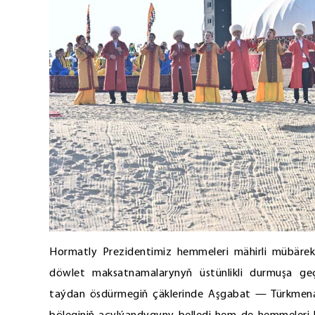
Hormatly Prezidentimiz hemmeleri mähirli mübäre
döwlet maksatnamalarynyň üstünlikli durmuşa geç
taýdan ösdürmegiň çäklerinde Aşgabat — Türkmena