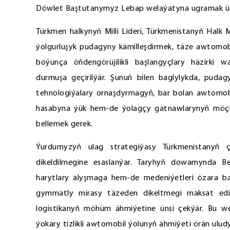
Döwlet Baştutanymyz Lebap welaýatyna ugramak üç
Türkmen halkynyň Milli Lideri, Türkmenistanyň Ha
ýolgurluşyk pudagyny kämilleşdirmek, täze awtomobi
boýunça öňdengörüjilikli başlangyçlary häzirki w
durmuşa geçirilýär. Şunuň bilen baglylykda, pud
tehnologiýalary ornaşdyrmagyň, bar bolan awtomo
hasabyna ýük hem-de ýolagçy gatnawlarynyň möçbe
bellemek gerek.
Ýurdumyzyň ulag strategiýasy Türkmenistanyň
dikeldilmegine esaslanýar. Taryhyň dowamynda B
harytlary alyşmaga hem-de medeniýetleri özara b
gymmatly mirasy täzeden dikeltmegi maksat edini
logistikanyň möhüm ähmiýetine ünsi çekýär. Bu w
ýokary tizlikli awtomobil ýolunyň ähmiýeti örän uludy