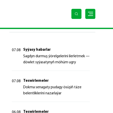
ň jemleýji tapgyrynyň açylyş dabarasyna gatnaşdy
SOŇKY HABARLAR
Syýasy habarlar
07.08
Sagdyn durmuş ýörelgelerini ilerletmek —
döwlet syýasatynyň möhüm ugry
Teswirlemeler
07.08
Dokma senagaty pudagy ösüşiň täze
belentliklerini nazarlaýar
Teswirlemeler
06.08