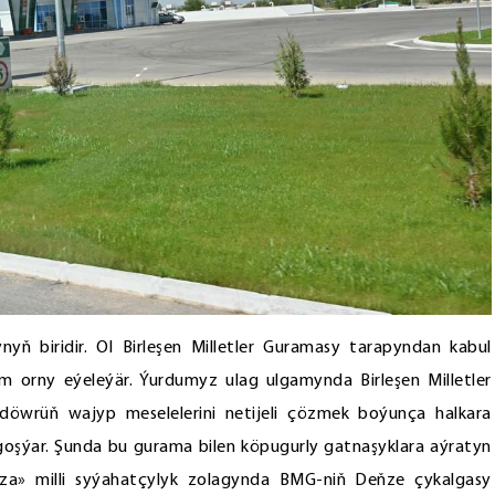
yň biridir. Ol Birleşen Milletler Guramasy tarapyndan kabul
 orny eýeleýär. Ýurdumyz ulag ulgamynda Birleşen Milletler
döwrüň wajyp meselelerini netijeli çözmek boýunça halkara
 goşýar. Şunda bu gurama bilen köpugurly gatnaşyklara aýratyn
aza» milli syýahatçylyk zolagynda BMG-niň Deňze çykalgasy