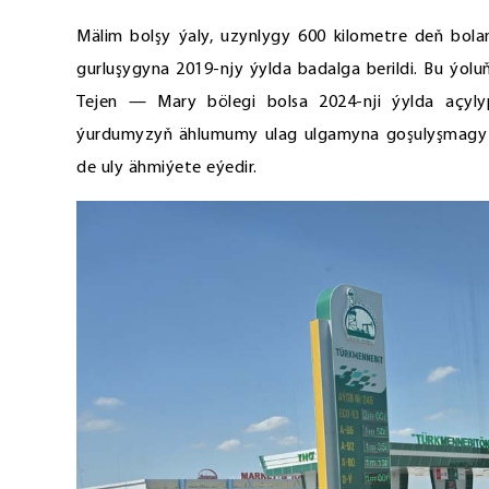
Mälim bolşy ýaly, uzynlygy 600 kilometre deň bol
gurluşygyna 2019-njy ýylda badalga berildi. Bu ýolu
Tejen — Mary bölegi bolsa 2024-nji ýylda açylyp
ýurdumyzyň ählumumy ulag ulgamyna goşulyşmagy bile
de uly ähmiýete eýedir.