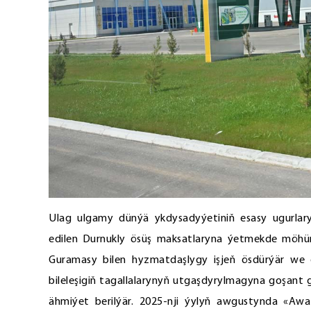
Ulag ulgamy dünýä ykdysadyýetiniň esasy ugurlaryn
edilen Durnukly ösüş maksatlaryna ýetmekde möhüm
Guramasy bilen hyzmatdaşlygy işjeň ösdürýär we 
bileleşigiň tagallalarynyň utgaşdyrylmagyna goşant
ähmiýet berilýär. 2025-nji ýylyň awgustynda «Aw