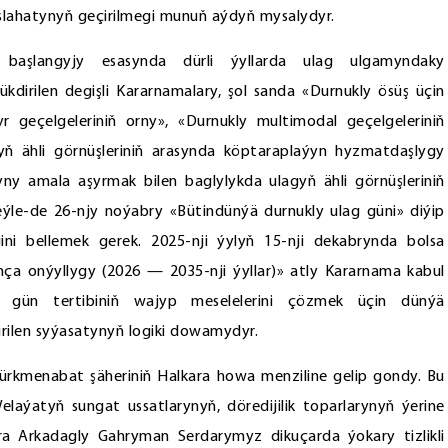
lahatynyň geçirilmegi munuň aýdyň mysalydyr.
başlangyjy esasynda dürli ýyllarda ulag ulgamyndaky
dirilen degişli Kararnamalary, şol sanda «Durnukly ösüş üçin
 geçelgeleriniň orny», «Durnukly multimodal geçelgeleriniň
ň ähli görnüşleriniň arasynda köptaraplaýyn hyzmatdaşlygy
ny amala aşyrmak bilen baglylykda ulagyň ähli görnüşleriniň
ýle-de 26-njy noýabry «Bütindünýä durnukly ulag güni» diýip
i bellemek gerek. 2025-nji ýylyň 15-nji dekabrynda bolsa
nça onýyllygy (2026 — 2035-nji ýyllar)» atly Kararnama kabul
 gün tertibiniň wajyp meselelerini çözmek üçin dünýä
irilen syýasatynyň logiki dowamydyr.
Türkmenabat şäheriniň Halkara howa menziline gelip gondy. Bu
laýatyň sungat ussatlarynyň, döredijilik toparlarynyň ýerine
ra Arkadagly Gahryman Serdarymyz dikuçarda ýokary tizlikli