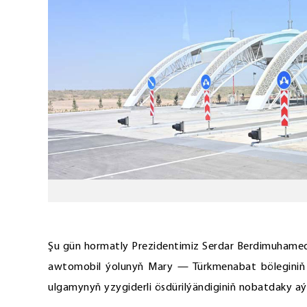
Şu gün hormatly Prezidentimiz Serdar Berdimuhame
awtomobil ýolunyň Mary — Türkmenabat böleginiň 
ulgamynyň yzygiderli ösdürilýändiginiň nobatdaky a