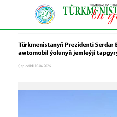
Baş sahypa
\
Syýasy habarlar
\
Türkmenistanyň P
SYÝASY HABARLAR
Türkmenistanyň Prezidenti Serdar 
awtomobil ýolunyň jemleýji tapgy
Çap edildi
10.04.2026