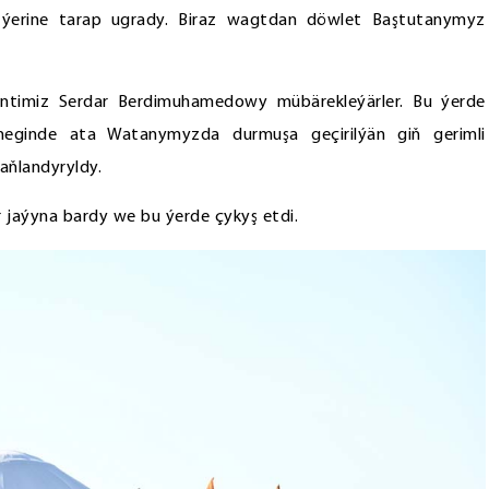
n ýerine tarap ugrady. Biraz wagtdan döwlet Baştutanymyz
dentimiz Serdar Berdimuhamedowy mübärekleýärler. Bu ýerde
meginde ata Watanymyzda durmuşa geçirilýän giň gerimli
aňlandyryldy.
 jaýyna bardy we bu ýerde çykyş etdi.