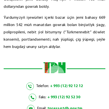
dollaryndan gowrak boldy.
Ýurdumyzyň işewürleri içerki bazar üçin jemi bahasy 669
million 542 müň manatdan gowrak bolan binýatlyk ýagy,
polipropileni, nebit ýol bitumyny (“Türkmennebit” döwlet
konserni), portlandsementi, nah ýüplügi, çig ýüpegi, şeýle
hem bugdaý ununy satyn aldylar.
Telefon:
+ 993 (12) 92 12 12
Faks:
+ 993 (12) 92 52 30
Email:
tpress@tdh.gov.tm