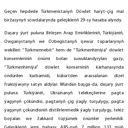
Geçen hepdede Türkmenistanyň Döwlet haryt-çig mal
biržasynyň söwdalarynda geleşikleriň 29-sy hasaba alyndy.
Daşary ýurt puluna Birleşen Arap Emirlikleriniň, Türkiýäniň,
Owganystanyň we Özbegistanyň işewür toparlarynyň
wekilleri “Türkmennebit” hem-de “Türkmenhimiýa” döwlet
konsernleriniň önümi bolan suwuklandyrylan gazy,
“Türkmenhimiýa” döwlet konserniniň kärhanasynda
öndürilen karbamidi, kükürtden arassalanan dizel
fraksiýasyny satyn aldylar. Mundan başga-da, daşary ýurt
puluna Türkiýäniň, Ukrainanyň telekeçilerine pagta
ýagynyň çökündisi, pagtanyň çig ýagly turşulygy, pagta
ýagynyň çökündisiniň distilirlenmedik ýagly turşulygy, tekiz
boýalan we žakkard tüýjümek önümler ýerlenildi.
Geleşikleriň jemi bahasy ABŞ-nyň 7 million 133 müň