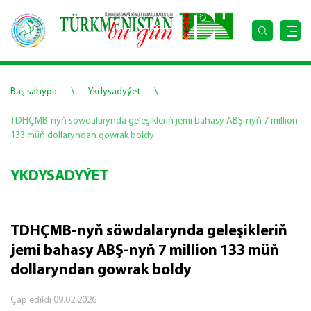
\
\
Baş sahypa
Ykdysadyýet
TDHÇMB-nyň söwdalarynda geleşikleriň jemi bahasy ABŞ-nyň 7 million
133 müň dollaryndan gowrak boldy
YKDYSADYÝET
TDHÇMB-nyň söwdalarynda geleşikleriň
jemi bahasy ABŞ-nyň 7 million 133 müň
dollaryndan gowrak boldy
Çap edildi
09.02.2026