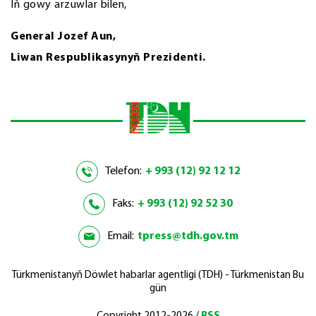
Iň gowy arzuwlar bilen,
General Jozef Aun,
Liwan Respublikasynyň Prezidenti.
Telefon:
+ 993 (12) 92 12 12
Faks:
+ 993 (12) 92 52 30
Email:
tpress@tdh.gov.tm
Türkmenistanyň Döwlet habarlar agentligi (TDH) - Türkmenistan Bu
gün