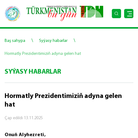
\
\
Baş sahypa
Syýasy habarlar
Hormatly Prezidentimiziň adyna gelen hat
SYÝASY HABARLAR
Hormatly Prezidentimiziň adyna gelen
hat
Çap edildi
13.11.2025
Onuň Alyhezreti,