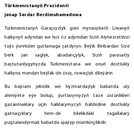
Türkmenistanyň Prezidenti
jenap Serdar Berdimuhamedowa
Türkmenistanyň Garaşsyzlyk güni mynasybetli Liwanyň
halkynyň adyndan we hut öz adymdan Siziň Alyhezretiňizi
tüýs ýürekden gutlamaga şatdyryn. Beýik Biribardan Size
berk jan saglyk, abadançylyk, Siziň parasatly
baştutanlygyňyzda Türkmenistana we onuň dostlukly
halkyna mundan beýläk-de ösüş, rowaçlyk dileýärin.
Bu baýram jebislik we hyzmatdaşlyk babatda uly
ähmiýete eýe bolup, ýurtlarymyzyň täze üstünlikleri
gazanmaklary üçin halklarymyzyň bähbidine dostlukly
gatnaşyklary hem-de bilelikdäki tagallalary
pugtalandyrmak babatda ajaýyp mümkinçilikdir.