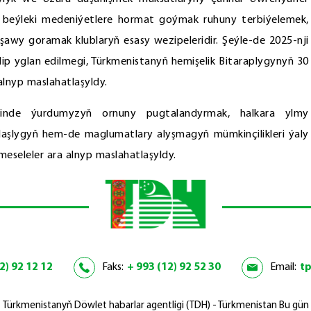
 beýleki medeniýetlere hormat goýmak ruhuny terbiýelemek,
awy goramak klublaryň esasy wezipeleridir. Şeýle-de 2025-nji
ip yglan edilmegi, Türkmenistanyň hemişelik Bitaraplygynyň 30
alnyp maslahatlaşyldy.
inde ýurdumyzyň ornuny pugtalandyrmak, halkara ylmy
daşlygyň hem-de maglumatlary alyşmagyň mümkinçilikleri ýaly
eseleler ara alnyp maslahatlaşyldy.
2) 92 12 12
Faks:
+ 993 (12) 92 52 30
Email:
t
Türkmenistanyň Döwlet habarlar agentligi (TDH) - Türkmenistan Bu gün