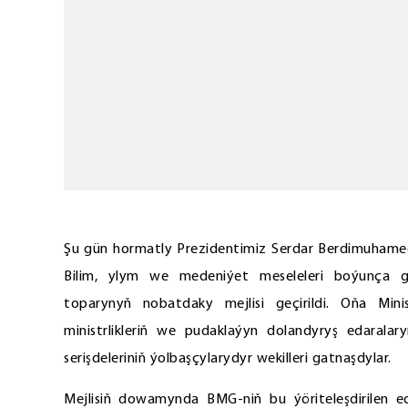
Şu gün hormatly Prezidentimiz Serdar Berdimuhamed
Bilim, ylym we medeniýet meseleleri boýunça g
toparynyň nobatdaky mejlisi geçirildi. Oňa Minis
ministrlikleriň we pudaklaýyn dolandyryş edaralary
serişdeleriniň ýolbaşçylarydyr wekilleri gatnaşdylar.
Mejlisiň dowamynda BMG-niň bu ýöriteleşdirilen ed