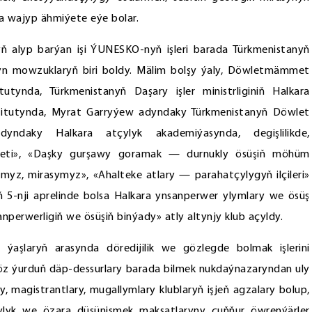
a wajyp ähmiýete eýe bolar.
 alyp barýan işi ÝUNESKO-nyň işleri barada Türkmenistanyň
tyn mowzuklaryň biri boldy. Mälim bolşy ýaly, Döwletmämmet
utynda, Türkmenistanyň Daşary işler ministrliginiň Halkara
nstitutynda, Myrat Garryýew adyndaky Türkmenistanyň Döwlet
yndaky Halkara atçylyk akademiýasynda, degişlilikde,
niýeti», «Daşky gurşawy goramak — durnukly ösüşiň möhüm
myz, mirasymyz», «Ahalteke atlary — parahatçylygyň ilçileri»
ň 5-nji aprelinde bolsa Halkara ynsanperwer ylymlary we ösüş
erwerligiň we ösüşiň binýady» atly altynjy klub açyldy.
 ýaşlaryň arasynda döredijilik we gözlegde bolmak işlerini
z ýurduň däp-dessurlary barada bilmek nukdaýnazaryndan uly
, magistrantlary, mugallymlary klublaryň işjeň agzalary bolup,
ylyk we özara düşünişmek maksatlaryny çuňňur öwrenýärler