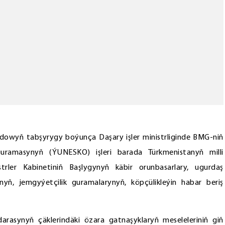
owyň tabşyrygy boýunça Daşary işler ministrliginde BMG-niň
uramasynyň (ÝUNESKO) işleri barada Türkmenistanyň milli
trler Kabinetiniň Başlygynyň käbir orunbasarlary, ugurdaş
nyň, jemgyýetçilik guramalarynyň, köpçülikleýin habar beriş
arasynyň çäklerindäki özara gatnaşyklaryň meseleleriniň giň