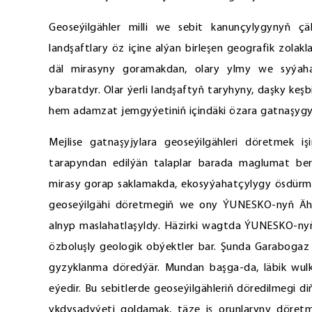
Geoseýilgähler milli we sebit kanunçylygynyň çäk
landşaftlary öz içine alýan birleşen geografik zola
däl mirasyny goramakdan, olary ylmy we syýa
ybaratdyr. Olar ýerli landşaftyň taryhyny, daşky ke
hem adamzat jemgyýetiniň içindäki özara gatnaşygy
Mejlise gatnaşyjylara geoseýilgähleri döretmek iş
tarapyndan edilýän talaplar barada maglumat beril
mirasy gorap saklamakda, ekosyýahatçylygy ösdür
geoseýilgähi döretmegiň we ony ÝUNESKO-nyň Ählu
alnyp maslahatlaşyldy. Häzirki wagtda ÝUNESKO-nyň
özboluşly geologik obýektler bar. Şunda Garaboga
gyzyklanma döredýär. Mundan başga-da, läbik wulkan
eýedir. Bu sebitlerde geoseýilgähleriň döredilmegi d
ykdysadyýeti goldamak, täze iş orunlaryny döretm