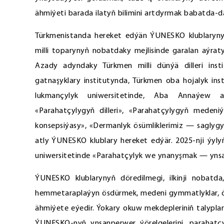
ähmiýeti barada ilatyň bilimini artdyrmak babatda-d
Türkmenistanda hereket edýän ÝUNESKO klublarynyň
milli toparynyň nobatdaky mejlisinde garalan aýra
Azady adyndaky Türkmen milli dünýä dilleri instit
gatnaşyklary institutynda, Türkmen oba hojalyk i
lukmançylyk uniwersitetinde, Aba Annaýew ad
«Parahatçylygyň dilleri», «Parahatçylygyň mede
konsepsiýasy», «Dermanlyk ösümliklerimiz — saglygy
atly ÝUNESKO klublary hereket edýär. 2025-nji ýyly
uniwersitetinde «Parahatçylyk we ynanyşmak — ynsanp
ÝUNESKO klublarynyň döredilmegi, ilkinji nobatda,
hemmetaraplaýyn ösdürmek, medeni gymmatlyklar, ö
ähmiýete eýedir. Ýokary okuw mekdepleriniň talyplary
ÝUNESKO-nyň ynsanperwer ýörelgelerini, parahatç