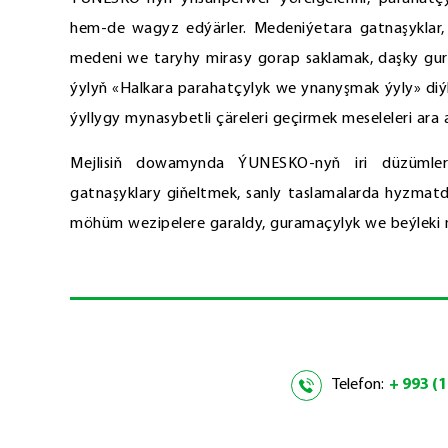
hem-de wagyz edýärler. Medeniýetara gatnaşyklar,
medeni we taryhy mirasy gorap saklamak, daşky gurş
ýylyň «Halkara parahatçylyk we ynanyşmak ýyly» diýl
ýyllygy mynasybetli çäreleri geçirmek meseleleri ara 
Mejlisiň dowamynda ÝUNESKO-nyň iri düzümler
gatnaşyklary giňeltmek, sanly taslamalarda hyzmat
möhüm wezipelere garaldy, guramaçylyk we beýleki m
Telefon:
+ 993 (1