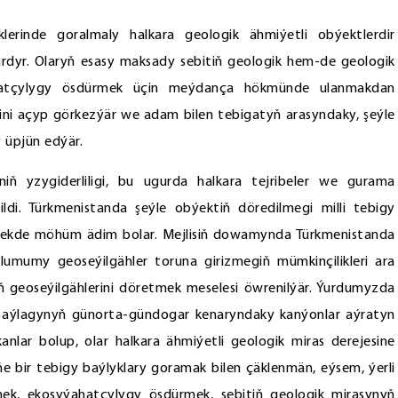
lerinde goralmaly halkara geologik ähmiýetli obýektlerdir
klardyr. Olaryň esasy maksady sebitiň geologik hem-de geologik
hatçylygy ösdürmek üçin meýdança hökmünde ulanmakdan
şbini açyp görkezýär we adam bilen tebigatyň arasyndaky, şeýle
 üpjün edýär.
iniň yzygiderliligi, bu ugurda halkara tejribeler we gurama
di. Türkmenistanda şeýle obýektiň döredilmegi milli tebigy
mekde möhüm ädim bolar. Mejlisiň dowamynda Türkmenistanda
mumy geoseýilgähler toruna girizmegiň mümkinçilikleri ara
 geoseýilgählerini döretmek meselesi öwrenilýär. Ýurdumyzda
z aýlagynyň günorta-gündogar kenaryndaky kanýonlar aýratyn
lar bolup, olar halkara ähmiýetli geologik miras derejesine
iňe bir tebigy baýlyklary goramak bilen çäklenmän, eýsem, ýerli
ek, ekosyýahatçylygy ösdürmek, sebitiň geologik mirasynyň