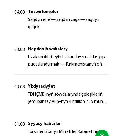
Teswirlemeler
04.08
Sagdyn ene — sagdyn çaga — sagdyn
geljek
Hepdäniň wakalary
03.08
Uzak möhletleýin halkara hyzmatdaşlygy
pugtalandyrmak — Türkmenistanyň oňyn
başlangyçlarynyň maksady
Ykdysadyýet
03.08
TDHÇMB-nyň söwdalarynda geleşikleriň
jemi bahasy ABŞ-nyň 4 million 755 müň
dollaryndan gowrak boldy
Syýasy habarlar
01.08
Türkmenistanyň Ministrler Kabinetiniň