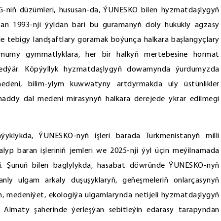
MG-niň düzümleri, hususan-da, ÝUNESKO bilen hyzmatdaşlygyň
istan 1993-nji ýyldan bäri bu guramanyň doly hukukly agzasy
e tebigy landşaftlary goramak boýunça halkara başlangyçlary
mumy gymmatlyklara, her bir halkyň mertebesine hormat
öredýär. Köpýyllyk hyzmatdaşlygyň dowamynda ýurdumyzda
eni, bilim-ylym kuwwatyny artdyrmakda uly üstünlikler
ddy däl medeni mirasynyň halkara derejede ykrar edilmegi
aýyklykda, ÝUNESKO-nyň işleri barada Türkmenistanyň milli
yp baran işleriniň jemleri we 2025-nji ýyl üçin meýilnamada
ldi. Şunuň bilen baglylykda, hasabat döwründe ÝUNESKO-nyň
anly ulgam arkaly duşuşyklaryň, geňeşmeleriň onlarçasynyň
lim, medeniýet, ekologiýa ulgamlarynda netijeli hyzmatdaşlygyň
 Almaty şäherinde ýerleşýän sebitleýin edarasy tarapyndan