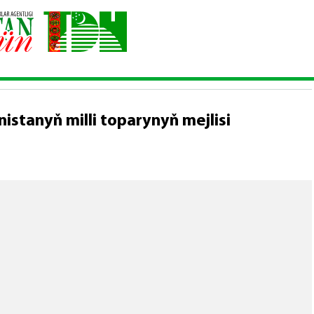
ri barada Türkmenistanyň milli toparynyň mejlisi
stanyň milli toparynyň mejlisi