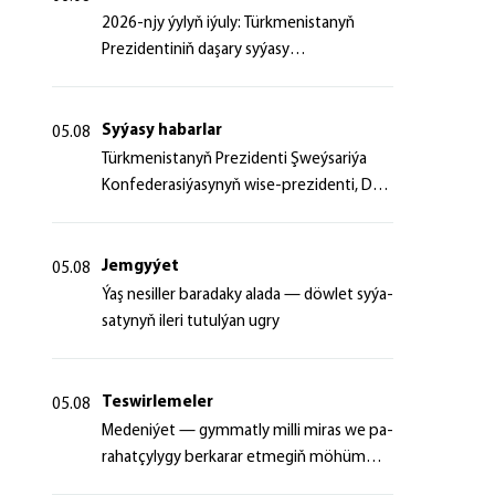
2026-njy ýylyň iýuly: Türkmenistanyň
Prezidentiniň daşary syýasy
başlangyçlaryndan ugur alyp
Syýasy habarlar
05.08
Türk­me­nis­ta­nyň Prezidenti Şweý­sa­ri­ýa
Kon­fe­de­ra­si­ýa­sy­nyň wi­se-prezidenti, Da­
şa­ry iş­ler fe­de­ral de­par­ta­men­ti­niň baş­ly­
gy­ny ka­bul et­di
Jemgyýet
05.08
Ýaş ne­sil­ler ba­ra­da­ky ala­da — döw­let sy­ýa­
sa­ty­nyň ile­ri tu­tul­ýan ug­ry
Teswirlemeler
05.08
Me­de­ni­ýet — gym­mat­ly milli mi­ras we pa­
ra­hat­çy­ly­gy ber­ka­rar et­me­giň mö­hüm
şer­ti