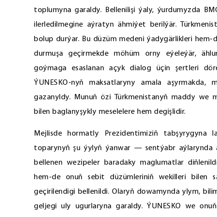
toplumyna garaldy. Bellenilişi ýaly, ýurdumyzda B
ilerledilmegine aýratyn ähmiýet berilýär. Türkmen
bolup durýar. Bu düzüm medeni ýadygärlikleri hem-d
durmuşa geçirmekde möhüm orny eýeleýär, ählu
goýmaga esaslanan açyk dialog üçin şertleri d
ÝUNESKO-nyň maksatlaryny amala aşyrmakda, med
gazanyldy. Munuň özi Türkmenistanyň maddy we ma
bilen baglanyşykly meselelere hem degişlidir.
Mejlisde hormatly Prezidentimiziň tabşyrygyna l
toparynyň şu ýylyň ýanwar — sentýabr aýlarynda al
bellenen wezipeler baradaky maglumatlar diňleni
hem-de onuň sebit düzümleriniň wekilleri bilen s
geçirilendigi bellenildi. Olaryň dowamynda ylym, bi
geljegi uly ugurlaryna garaldy. ÝUNESKO we onuň