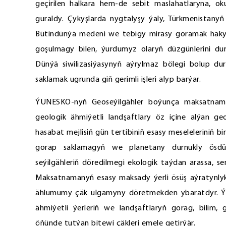
geçirilen halkara hem-de sebit maslahatlaryna, o
guraldy. Çykyşlarda nygtalyşy ýaly, Türkmenista
Bütindünýä medeni we tebigy mirasy goramak haky
goşulmagy bilen, ýurdumyz olaryň düzgünlerini dur
Dünýä siwilizasiýasynyň aýrylmaz bölegi bolup durý
saklamak ugrunda giň gerimli işleri alyp barýar.
ÝUNESKO-nyň Geoseýilgähler boýunça maksatnamas
geologik ähmiýetli landşaftlary öz içine alýan ge
hasabat mejlisiň gün tertibiniň esasy meseleleriniň bi
gorap saklamagyň we planetany durnukly ösdürm
seýilgähleriň döredilmegi ekologik taýdan arassa, sen
Maksatnamanyň esasy maksady ýerli ösüş aýratynlykl
ählumumy çäk ulgamyny döretmekden ybaratdyr. Ý
ähmiýetli ýerleriň we landşaftlaryň gorag, bilim,
öňünde tutýan bitewi çäkleri emele getirýär.