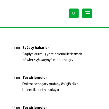
SOŇKY HABARLAR
Syýasy habarlar
07.08
Sagdyn durmuş ýörelgelerini ilerletmek —
döwlet syýasatynyň möhüm ugry
Teswirlemeler
07.08
Dokma senagaty pudagy ösüşiň täze
belentliklerini nazarlaýar
Teswirlemeler
06.08