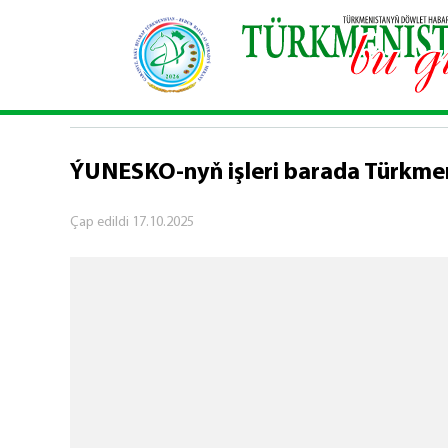
Baş sahypa
\
Syýasy habarlar
\
ÝUNESKO-nyň işle
SYÝASY HABARLAR
ÝUNESKO-nyň işleri barada Türkmeni
Çap edildi
17.10.2025