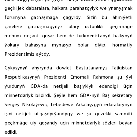
geçiriljek dabaralara, halkara parahatçylyk we ynanyşmak
forumyna gatnaşmaga çagyrdy. Siziň bu ähmiýetli
çärelere gatnaşmagyňyz olary üstünlikli geçirmäge
möhüm goşant goşar hem-de Türkmenistanyň halkynyň
ýokary bahasyna mynasyp bolar diýip, hormatly
Prezidentimiz aýtdy.
Çykyşynyň ahyrynda döwlet Baştutanymyz Täjigistan
Respublikasynyň Prezidenti Emomali Rahmona şu ýyl
ýurdunyň GDA-da netijeli başlyklyk edendigi üçin
minnetdarlyk bildirdi. Şeýle hem GDA-nyň Baş sekretary
Sergeý Nikolaýewiç Lebedewe Arkalaşygyň edaralarynyň
işini netijeli utgaşdyrýandygy we şu gezekki sammiti
geçirmäge uly goşandy üçin minnetdarlyk sözleri beýan
edildi.