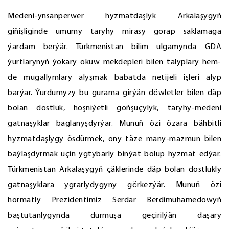
Medeni-ynsanperwer hyzmatdaşlyk Arkalaşygyň
giňişliginde umumy taryhy mirasy gorap saklamaga
ýardam berýär. Türkmenistan bilim ulgamynda GDA
ýurtlarynyň ýokary okuw mekdepleri bilen talyplary hem-
de mugallymlary alyşmak babatda netijeli işleri alyp
barýar. Ýurdumyzy bu gurama girýän döwletler bilen däp
bolan dostluk, hoşniýetli goňşuçylyk, taryhy-medeni
gatnaşyklar baglanyşdyrýar. Munuň özi özara bähbitli
hyzmatdaşlygy ösdürmek, ony täze many-mazmun bilen
baýlaşdyrmak üçin ygtybarly binýat bolup hyzmat edýär.
Türkmenistan Arkalaşygyň çäklerinde däp bolan dostlukly
gatnaşyklara ygrarlydygyny görkezýär. Munuň özi
hormatly Prezidentimiz Serdar Berdimuhamedowyň
baştutanlygynda durmuşa geçirilýän daşary