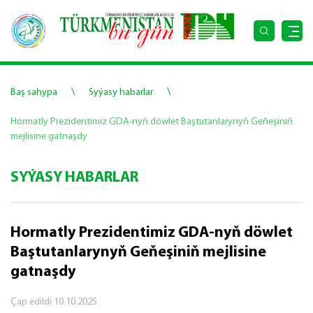
\
\
Baş sahypa
Syýasy habarlar
Hormatly Prezidentimiz GDA-nyň döwlet Baştutanlarynyň Geňeşiniň
mejlisine gatnaşdy
SYÝASY HABARLAR
Hormatly Prezidentimiz GDA-nyň döwlet
Baştutanlarynyň Geňeşiniň mejlisine
gatnaşdy
Çap edildi
10.10.2025