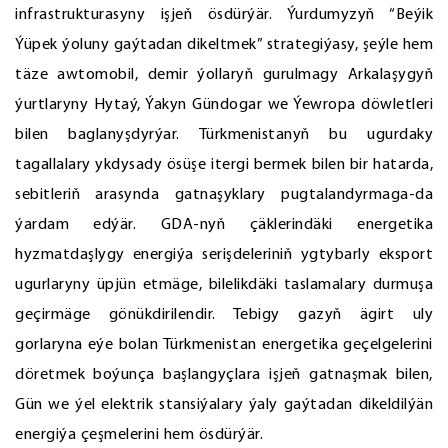
infrastrukturasyny işjeň ösdürýär. Ýurdumyzyň “Beýik
Ýüpek ýoluny gaýtadan dikeltmek” strategiýasy, şeýle hem
täze awtomobil, demir ýollaryň gurulmagy Arkalaşygyň
ýurtlaryny Hytaý, Ýakyn Gündogar we Ýewropa döwletleri
bilen baglanyşdyrýar. Türkmenistanyň bu ugurdaky
tagallalary ykdysady ösüşe itergi bermek bilen bir hatarda,
sebitleriň arasynda gatnaşyklary pugtalandyrmaga-da
ýardam edýär. GDA-nyň çäklerindäki energetika
hyzmatdaşlygy energiýa serişdeleriniň ygtybarly eksport
ugurlaryny üpjün etmäge, bilelikdäki taslamalary durmuşa
geçirmäge gönükdirilendir. Tebigy gazyň ägirt uly
gorlaryna eýe bolan Türkmenistan energetika geçelgelerini
döretmek boýunça başlangyçlara işjeň gatnaşmak bilen,
Gün we ýel elektrik stansiýalary ýaly gaýtadan dikeldilýän
energiýa çeşmelerini hem ösdürýär.