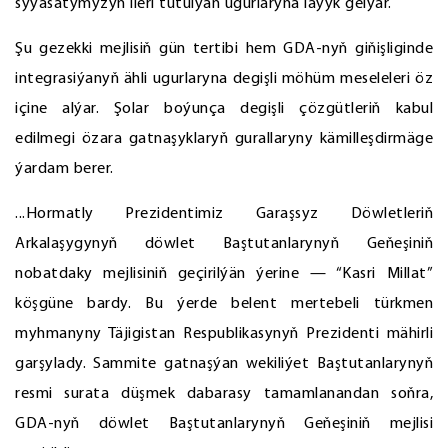
syýasatymyzyň ileri tutulýan ugurlaryna laýyk gelýär.
Şu gezekki mejlisiň gün tertibi hem GDA-nyň giňişliginde
integrasiýanyň ähli ugurlaryna degişli möhüm meseleleri öz
içine alýar. Şolar boýunça degişli çözgütleriň kabul
edilmegi özara gatnaşyklaryň gurallaryny kämilleşdirmäge
ýardam berer.
...Hormatly Prezidentimiz Garaşsyz Döwletleriň
Arkalaşygynyň döwlet Baştutanlarynyň Geňeşiniň
nobatdaky mejlisiniň geçirilýän ýerine — “Kasri Millat”
köşgüne bardy. Bu ýerde belent mertebeli türkmen
myhmanyny Täjigistan Respublikasynyň Prezidenti mähirli
garşylady. Sammite gatnaşýan wekiliýet Baştutanlarynyň
resmi surata düşmek dabarasy tamamlanandan soňra,
GDA-nyň döwlet Baştutanlarynyň Geňeşiniň mejlisi