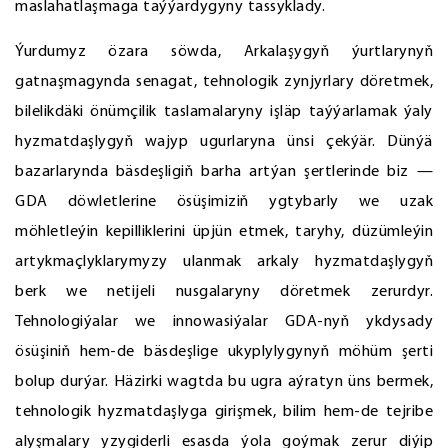
maslahatlaşmaga taýýardygyny tassyklady.
Ýurdumyz özara söwda, Arkalaşygyň ýurtlarynyň
gatnaşmagynda senagat, tehnologik zynjyrlary döretmek,
bilelikdäki önümçilik taslamalaryny işläp taýýarlamak ýaly
hyzmatdaşlygyň wajyp ugurlaryna ünsi çekýär. Dünýä
bazarlarynda bäsdeşligiň barha artýan şertlerinde biz —
GDA döwletlerine ösüşimiziň ygtybarly we uzak
möhletleýin kepilliklerini üpjün etmek, taryhy, düzümleýin
artykmaçlyklarymyzy ulanmak arkaly hyzmatdaşlygyň
berk we netijeli nusgalaryny döretmek zerurdyr.
Tehnologiýalar we innowasiýalar GDA-nyň ykdysady
ösüşiniň hem-de bäsdeşlige ukyplylygynyň möhüm şerti
bolup durýar. Häzirki wagtda bu ugra aýratyn üns bermek,
tehnologik hyzmatdaşlyga girişmek, bilim hem-de tejribe
alyşmalary yzygiderli esasda ýola goýmak zerur diýip