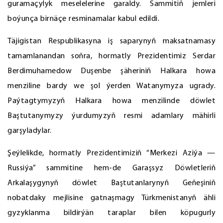
guramaçylyk meselelerine garaldy. Sammitiň jemleri
boýunça birnäçe resminamalar kabul edildi.
Täjigistan Respublikasyna iş saparynyň maksatnamasy
tamamlanandan soňra, hormatly Prezidentimiz Serdar
Berdimuhamedow Duşenbe şäheriniň Halkara howa
menziline bardy we şol ýerden Watanymyza ugrady.
Paýtagtymyzyň Halkara howa menzilinde döwlet
Baştutanymyzy ýurdumyzyň resmi adamlary mähirli
garşyladylar.
Şeýlelikde, hormatly Prezidentimiziň “Merkezi Aziýa —
Russiýa” sammitine hem-de Garaşsyz Döwletleriň
Arkalaşygynyň döwlet Baştutanlarynyň Geňeşiniň
nobatdaky mejlisine gatnaşmagy Türkmenistanyň ähli
gyzyklanma bildirýän taraplar bilen köpugurly