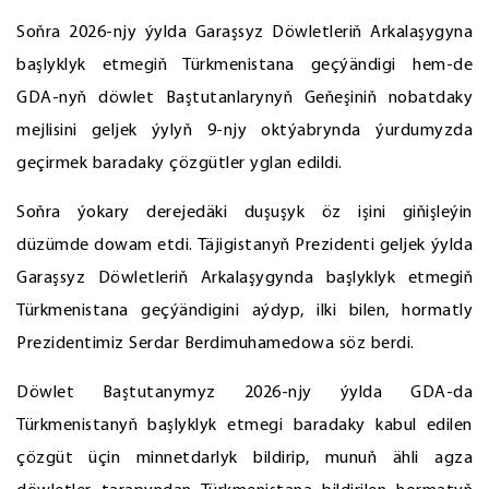
Soňra 2026-njy ýylda Garaşsyz Döwletleriň Arkalaşygyna
başlyklyk etmegiň Türkmenistana geçýändigi hem-de
GDA-nyň döwlet Baştutanlarynyň Geňeşiniň nobatdaky
mejlisini geljek ýylyň 9-njy oktýabrynda ýurdumyzda
geçirmek baradaky çözgütler yglan edildi.
Soňra ýokary derejedäki duşuşyk öz işini giňişleýin
düzümde dowam etdi. Täjigistanyň Prezidenti geljek ýylda
Garaşsyz Döwletleriň Arkalaşygynda başlyklyk etmegiň
Türkmenistana geçýändigini aýdyp, ilki bilen, hormatly
Prezidentimiz Serdar Berdimuhamedowa söz berdi.
Döwlet Baştutanymyz 2026-njy ýylda GDA-da
Türkmenistanyň başlyklyk etmegi baradaky kabul edilen
çözgüt üçin minnetdarlyk bildirip, munuň ähli agza