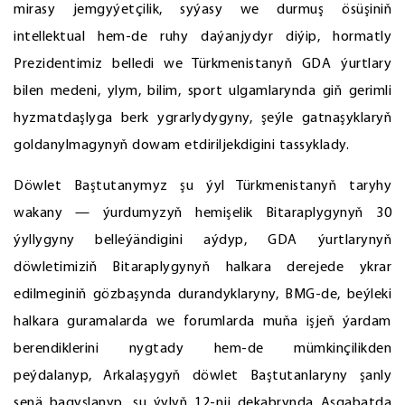
mirasy jemgyýetçilik, syýasy we durmuş ösüşiniň
intellektual hem-de ruhy daýanjydyr diýip, hormatly
Prezidentimiz belledi we Türkmenistanyň GDA ýurtlary
bilen medeni, ylym, bilim, sport ulgamlarynda giň gerimli
hyzmatdaşlyga berk ygrarlydygyny, şeýle gatnaşyklaryň
goldanylmagynyň dowam etdiriljekdigini tassyklady.
Döwlet Baştutanymyz şu ýyl Türkmenistanyň taryhy
wakany — ýurdumyzyň hemişelik Bitaraplygynyň 30
ýyllygyny belleýändigini aýdyp, GDA ýurtlarynyň
döwletimiziň Bitaraplygynyň halkara derejede ykrar
edilmeginiň gözbaşynda durandyklaryny, BMG-de, beýleki
halkara guramalarda we forumlarda muňa işjeň ýardam
berendiklerini nygtady hem-de mümkinçilikden
peýdalanyp, Arkalaşygyň döwlet Baştutanlaryny şanly
senä bagyşlanyp, şu ýylyň 12-nji dekabrynda Aşgabatda