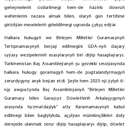
geňeşmeleriň ösdürilmegi hem-de häzirki döwrüň
wehimlerini nazara almak bilen, olaryň gün tertibine
girizilýän meseleleriň giňeldilmegi ugrunda çykyş edýär.
Halkara hukugyň we Birleşen Milletler Guramasynyň
Tertipnamasynyň berjaý edilmegini GDA-nyň daşary
syýasy wezipeleriniň esasylarynyň biri diýip hasaplaýarys.
Türkmenistan Baş Assambleýanyň şu gezekki sessiýasynda
halkara hukugy goramagyň hem-de pugtalandyrmagyň
zerurdygyny anyk beýan etdi. Şeýle hem 2025-nji ýylyň 6-
njy awgustynda Baş Assambleýanyň “Birleşen Milletler
Guramasy bilen Garaşsyz Döwletleriň Arkalaşygynyň
arasynda hyzmatdaşlyk” atly Kararnamasynyň kabul
edilmegi bilen baglylykda, açylýan mümkinçilikleri doly
derejede ulanmak zerur diýip hasaplaýarys diýip, döwlet