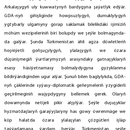
Arkalaşygyň uly kuwwatynyň bardygyna şaýatlyk edýär.
GDA-nyň giňişliginde howpsuzlygyň, durnuklylygyň
ygtybarly ulgamyny gorap saklamak bilelikdäki işimiziň
möhüm wezipeleriniň biri bolupdy we şeýle bolmagynda-
da galýar. Şunda Türkmenistan ähli agza döwletleriň
hoşniýetli goňşuçylygyň, ylalaşygyň we özara
düşünişmegiň ýurtlarymyzyň arasyndaky gatnaşyklaryň
esasy häsiýetnamasy bolmalydygyna gyzyklanma
bildirýändiginden ugur alýar. Şunuň bilen baglylykda, GDA-
nyň çäklerinde syýasy-diplomatik geňeşmeleriň yzygiderli
geçirilmeginiň wajypdygyny bellemek gerek. Olaryň
dowamynda netijeli pikir alşylýar. Şeýle duşuşyklar
hyzmatdaşlaryň garaýyşlaryny has gowy öwrenmäge we
köp halatda özara ylalaşylan çözgütleri işläp
taýýarlamaga ýardam berýär. Türkmenistan şeýle