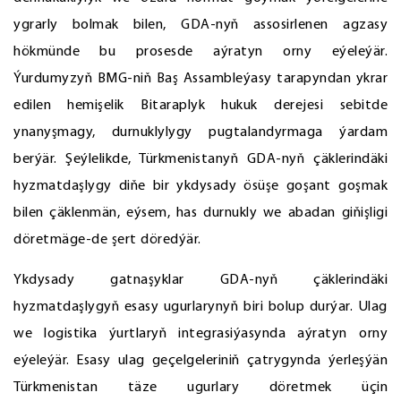
ygrarly bolmak bilen, GDA-nyň assosirlenen agzasy
hökmünde bu prosesde aýratyn orny eýeleýär.
Ýurdumyzyň BMG-niň Baş Assambleýasy tarapyndan ykrar
edilen hemişelik Bitaraplyk hukuk derejesi sebitde
ynanyşmagy, durnuklylygy pugtalandyrmaga ýardam
berýär. Şeýlelikde, Türkmenistanyň GDA-nyň çäklerindäki
hyzmatdaşlygy diňe bir ykdysady ösüşe goşant goşmak
bilen çäklenmän, eýsem, has durnukly we abadan giňişligi
döretmäge-de şert döredýär.
Ykdysady gatnaşyklar GDA-nyň çäklerindäki
hyzmatdaşlygyň esasy ugurlarynyň biri bolup durýar. Ulag
we logistika ýurtlaryň integrasiýasynda aýratyn orny
eýeleýär. Esasy ulag geçelgeleriniň çatrygynda ýerleşýän
Türkmenistan täze ugurlary döretmek üçin