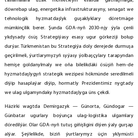
taslamalara uzak möhletleýin esasda gatnaşmaga,
döwrebap ulag, energetika infrastrukturasyny, senagat we
tehnologik hyzmatdaşlyk guşaklyklary döretmäge
mümkinçilik berer. Şunda GDA-nyň 2030-njy ýyla çenli
ykdysady ösüş Strategiýasy esasy ugur görkeziji bolup
durýar. Türkmenistan bu Strategiýa doly derejede durmuşa
geçirilmeli, ýurtlarymyzyň syýasy ýolbaşçylary tarapyndan
hemişe goldanylmaly we oňa bilelikdäki ösüşiň hem-de
hyzmatdaşlygyň strategik wezipesi hökmünde seredilmeli
diýip hasaplaýar diýip, hormatly Prezidentimiz nygtady
we ulag ulgamyndaky hyzmatdaşlyga üns çekdi.
Häzirki wagtda Demirgazyk — Günorta, Gündogar —
Günbatar ugurlary boýunça ulag-logistika ulgamlary
döredilýär. Olar GDA-nyň tutuş giňişligini diýen ýaly gurşap
alýar. Şeýlelikde, biziň ýurtlarymyz üçin yklymüsti