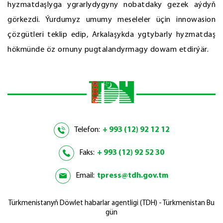
hyzmatdaşlyga ygrarlydygyny nobatdaky gezek aýdyň
görkezdi. Ýurdumyz umumy meseleler üçin innowasion
çözgütleri teklip edip, Arkalaşykda ygtybarly hyzmatdaş
hökmünde öz ornuny pugtalandyrmagy dowam etdirýär.
Telefon:
+ 993 (12) 92 12 12
Faks:
+ 993 (12) 92 52 30
Email:
tpress@tdh.gov.tm
Türkmenistanyň Döwlet habarlar agentligi (TDH) - Türkmenistan Bu
gün