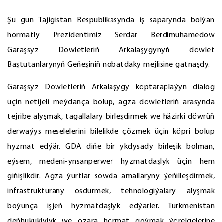
Şu gün Täjigistan Respublikasynda iş saparynda bolýan
hormatly Prezidentimiz Serdar Berdimuhamedow
Garaşsyz Döwletleriň Arkalaşygynyň döwlet
Baştutanlarynyň Geňeşiniň nobatdaky mejlisine gatnaşdy.
Garaşsyz Döwletleriň Arkalaşygy köptaraplaýyn dialog
üçin netijeli meýdança bolup, agza döwletleriň arasynda
tejribe alyşmak, tagallalary birleşdirmek we häzirki döwrüň
derwaýys meselelerini bilelikde çözmek üçin köpri bolup
hyzmat edýär. GDA diňe bir ykdysady birleşik bolman,
eýsem, medeni-ynsanperwer hyzmatdaşlyk üçin hem
giňişlikdir. Agza ýurtlar söwda amallaryny ýeňilleşdirmek,
infrastrukturany ösdürmek, tehnologiýalary alyşmak
boýunça işjeň hyzmatdaşlyk edýärler. Türkmenistan
deňhukuklylyk we özara hormat goýmak ýörelgelerine