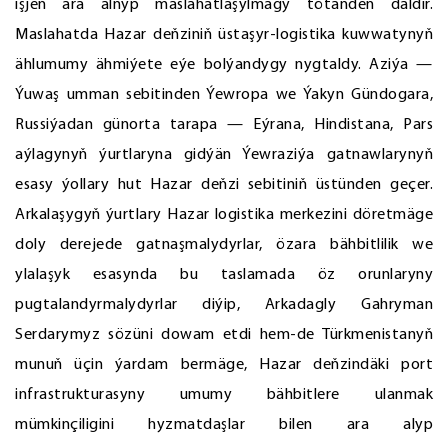
işjeň ara alnyp maslahatlaşylmagy tötänden däldir.
Maslahatda Hazar deňziniň üstaşyr-logistika kuwwatynyň
ählumumy ähmiýete eýe bolýandygy nygtaldy. Aziýa —
Ýuwaş umman sebitinden Ýewropa we Ýakyn Gündogara,
Russiýadan günorta tarapa — Eýrana, Hindistana, Pars
aýlagynyň ýurtlaryna gidýän Ýewraziýa gatnawlarynyň
esasy ýollary hut Hazar deňzi sebitiniň üstünden geçer.
Arkalaşygyň ýurtlary Hazar logistika merkezini döretmäge
doly derejede gatnaşmalydyrlar, özara bähbitlilik we
ylalaşyk esasynda bu taslamada öz orunlaryny
pugtalandyrmalydyrlar diýip, Arkadagly Gahryman
Serdarymyz sözüni dowam etdi hem-de Türkmenistanyň
munuň üçin ýardam bermäge, Hazar deňzindäki port
infrastrukturasyny umumy bähbitlere ulanmak
mümkinçiligini hyzmatdaşlar bilen ara alyp