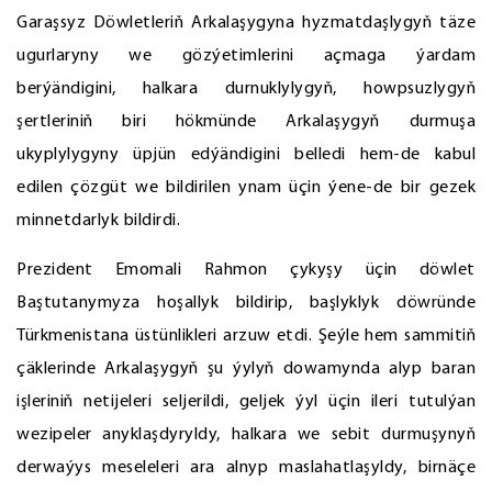
Garaşsyz Döwletleriň Arkalaşygyna hyzmatdaşlygyň täze
ugurlaryny we gözýetimlerini açmaga ýardam
berýändigini, halkara durnuklylygyň, howpsuzlygyň
şertleriniň biri hökmünde Arkalaşygyň durmuşa
ukyplylygyny üpjün edýändigini belledi hem-de kabul
edilen çözgüt we bildirilen ynam üçin ýene-de bir gezek
minnetdarlyk bildirdi.
Prezident Emomali Rahmon çykyşy üçin döwlet
Baştutanymyza hoşallyk bildirip, başlyklyk döwründe
Türkmenistana üstünlikleri arzuw etdi. Şeýle hem sammitiň
çäklerinde Arkalaşygyň şu ýylyň dowamynda alyp baran
işleriniň netijeleri seljerildi, geljek ýyl üçin ileri tutulýan
wezipeler anyklaşdyryldy, halkara we sebit durmuşynyň
derwaýys meseleleri ara alnyp maslahatlaşyldy, birnäçe