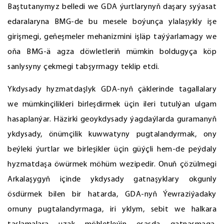
Baştutanymyz belledi we GDA ýurtlarynyň daşary syýasat
edaralaryna BMG-de bu mesele boýunça ylalaşykly işe
girişmegi, geňeşmeler mehanizmini işläp taýýarlamagy we
oňa BMG-ä agza döwletleriň mümkin boldugyça köp
sanlysyny çekmegi tabşyrmagy teklip etdi.
Ykdysady hyzmatdaşlyk GDA-nyň çäklerinde tagallalary
we mümkinçilikleri birleşdirmek üçin ileri tutulýan ulgam
hasaplanýar. Häzirki geoykdysady ýagdaýlarda guramanyň
ykdysady, önümçilik kuwwatyny pugtalandyrmak, ony
beýleki ýurtlar we birleşikler üçin güýçli hem-de peýdaly
hyzmatdaşa öwürmek möhüm wezipedir. Onuň çözülmegi
Arkalaşygyň içinde ykdysady gatnaşyklary okgunly
ösdürmek bilen bir hatarda, GDA-nyň Ýewraziýadaky
ornuny pugtalandyrmaga, iri yklym, sebit we halkara