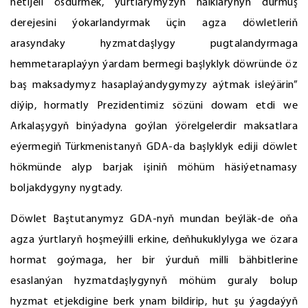
netijeli ösdürmek, ýurtlarymyzyň halklarynyň durmuş
derejesini ýokarlandyrmak üçin agza döwletleriň
arasyndaky hyzmatdaşlygy pugtalandyrmaga
hemmetaraplaýyn ýardam bermegi başlyklyk döwründe öz
baş maksadymyz hasaplaýandygymyzy aýtmak isleýärin”
diýip, hormatly Prezidentimiz sözüni dowam etdi we
Arkalaşygyň binýadyna goýlan ýörelgelerdir maksatlara
eýermegiň Türkmenistanyň GDA-da başlyklyk ediji döwlet
hökmünde alyp barjak işiniň möhüm häsiýetnamasy
boljakdygyny nygtady.
Döwlet Baştutanymyz GDA-nyň mundan beýläk-de oňa
agza ýurtlaryň hoşmeýilli erkine, deňhukuklylyga we özara
hormat goýmaga, her bir ýurduň milli bähbitlerine
esaslanýan hyzmatdaşlygynyň möhüm guraly bolup
hyzmat etjekdigine berk ynam bildirip, hut şu ýagdaýyň