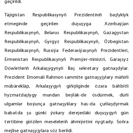
geçirildi.
Täjigistan Respublikasynyň Prezidentiniň başlyklyk
etmeginde geçirilen duşuşyga Azerbaýjan
Respublikasynyň, Belarus Respublikasynyň, Gazagystan
Respublikasynyň, Gyrgyz Respublikasynyň, Özbegistan
Respublikasynyň, Russiýa Federasiýasynyň Prezidentleri,
Ermenistan Respublikasynyň Premýer-ministri, Garaşsyz
Döwletleriň Arkalaşygynyň Baş sekretary gatnaşdylar.
Prezident Emomali Rahmon sammite gatnaşyjylary mähirli
mübärekläp, Arkalaşygyň giňişliginde özara bähbitli
hyzmatdaşlygy mundan beýläk-de ösdürmek, dürli
ulgamlar boýunça gatnaşyklary has-da çuňlaşdyrmak
babatda şu günki ýokary derejedäki duşuşygyň gün
tertibine girizilen meseleleriň ähmiýetini nygtady. Soňra
mejlise gatnaşyjylara söz berildi.