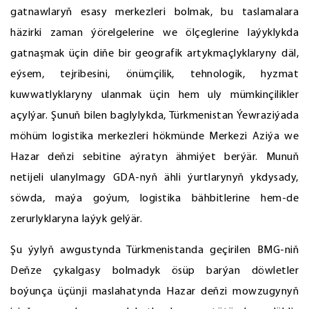
gatnawlaryň esasy merkezleri bolmak, bu taslamalara
häzirki zaman ýörelgelerine we ölçeglerine laýyklykda
gatnaşmak üçin diňe bir geografik artykmaçlyklaryny däl,
eýsem, tejribesini, önümçilik, tehnologik, hyzmat
kuwwatlyklaryny ulanmak üçin hem uly mümkinçilikler
açylýar. Şunuň bilen baglylykda, Türkmenistan Ýewraziýada
möhüm logistika merkezleri hökmünde Merkezi Aziýa we
Hazar deňzi sebitine aýratyn ähmiýet berýär. Munuň
netijeli ulanylmagy GDA-nyň ähli ýurtlarynyň ykdysady,
söwda, maýa goýum, logistika bähbitlerine hem-de
zerurlyklaryna laýyk gelýär.
Şu ýylyň awgustynda Türkmenistanda geçirilen BMG-niň
Deňze çykalgasy bolmadyk ösüp barýan döwletler
boýunça üçünji maslahatynda Hazar deňzi mowzugynyň