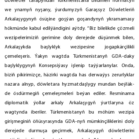
döwletler tarapyndan Türkmenistana bildirilen hormatyň
we ynamyň nyşany, ýurdumyzyň Garaşsyz Döwletleriň
Arkalaşygynyň ösüşine goşýan goşandynyň ykrarnamasy
hökmünde kabul edilýändigini aýtdy. “Biz bilelikde çözmeli
wezipelerimiziň gerimine doly derejede düşünmek bilen,
Arkalaşykda başlyklyk wezipesine jogapkärçilikli
çemeleşeris. Ýakyn wagtda Türkmenistanyň GDA-daky
başlyklygynyň Konsepsiýasy işlenip taýýarlanylar. Onda,
biziň pikirimizçe, häzirki wagtda has derwaýys zerurlyklar
nazara alnyp, döwletara hyzmatdaşlygy mundan beýläk-
de ösdürmegiň çemeleşmeleri beýan ediler. Resminama
diplomatik ýollar arkaly Arkalaşygyň ýurtlaryna öz
wagtynda iberiler. Türkmenistanyň bu möhüm wezipä
girişmeginiň öňüsyrasynda GDA-nyň mümkinçiliklerini doly
derejede durmuşa geçirmek, Arkalaşygyň döwletlerini