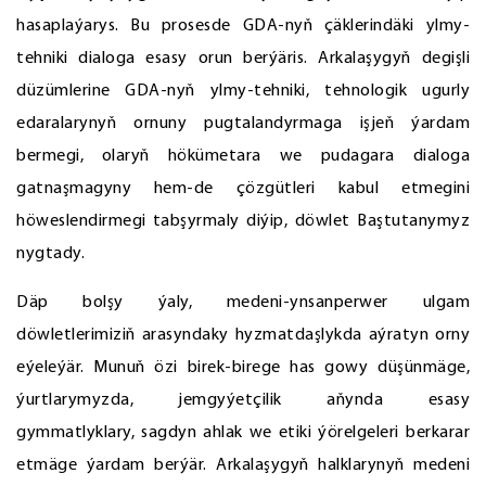
hasaplaýarys. Bu prosesde GDA-nyň çäklerindäki ylmy-
tehniki dialoga esasy orun berýäris. Arkalaşygyň degişli
düzümlerine GDA-nyň ylmy-tehniki, tehnologik ugurly
edaralarynyň ornuny pugtalandyrmaga işjeň ýardam
bermegi, olaryň hökümetara we pudagara dialoga
gatnaşmagyny hem-de çözgütleri kabul etmegini
höweslendirmegi tabşyrmaly diýip, döwlet Baştutanymyz
nygtady.
Däp bolşy ýaly, medeni-ynsanperwer ulgam
döwletlerimiziň arasyndaky hyzmatdaşlykda aýratyn orny
eýeleýär. Munuň özi birek-birege has gowy düşünmäge,
ýurtlarymyzda, jemgyýetçilik aňynda esasy
gymmatlyklary, sagdyn ahlak we etiki ýörelgeleri berkarar
etmäge ýardam berýär. Arkalaşygyň halklarynyň medeni