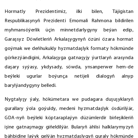
Hormatly Prezidentimiz, ilki bilen, Täjigistan
Respublikasynyň Prezidenti Emomali Rahmona bildirilen
myhmansöýerlik üçin minnetdarlygyny beýan edip,
Garaşsyz Döwletleriň Arkalaşygynyň özüni özara hormat
goýmak we deňhukukly hyzmatdaşlyk formaty hökmünde
görkezýändigini, Arkalaşyga gatnaşyjy ýurtlaryň arasynda
daşary syýasy, ykdysady, söwda, ynsanperwer hem-de
beýleki ugurlar boýunça netijeli dialogyň alnyp
barylýandygyny belledi.
Nygtalyşy ýaly, hökümetara we pudagara duşuşyklaryň
gurallary ýola goýuldy, medeni hyzmatdaşlyk ösdürilýär,
GDA-nyň beýleki köptaraplaýyn düzümlerdir birleşikleriň
işine gatnaşmagy giňeldilýär. Bularyň ählisi halklarymyzyň
bähbidine laýyk gelýän hyzmatdaşlygyň guraly hökmünde