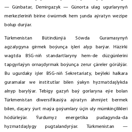
— Günbatar, Demirgazyk — Günorta ulag ugurlarynyň
merkezleriniň birine öwürmek hem şunda aýratyn wezipe
bolup durýar.
Türkmenistan Bütindünýä Söwda Guramasynyň
agzalygyna girmek boýunça işleri alyp barýar. Häzirki
wagtda BSG-niň standartlaryny hem-de düzgünlerini
tapgyrlaýyn ornaşdyrmak boýunça zerur çäreler görülýär.
Bu ugurdaky işler BSG-niň Sekretariaty, beýleki halkara
guramalar we institutlar bilen ýakyn hyzmatdaşlykda
alnyp barylýar. Tebigy gazyň baý gorlaryna eýe bolan
Türkmenistan diwersifikasiýa aýratyn ähmiýet bermek
bilen, daşary ýurt maýa goýumlary üçin uly mümkinçilikleri
hödürleýär. Ýurdumyz energetika pudagynda-da
hyzmatdaşlygy pugtalandyrýar. Türkmenistan —