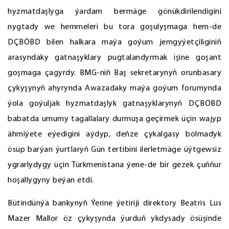
hyzmatdaşlyga ýardam bermäge gönükdirilendigini
nygtady we hemmeleri bu tora goşulyşmaga hem-de
DÇBÖBD bilen halkara maýa goýum jemgyýetçiliginiň
arasyndaky gatnaşyklary pugtalandyrmak işine goşant
goşmaga çagyrdy. BMG-niň Baş sekretarynyň orunbasary
çykyşynyň ahyrynda Awazadaky maýa goýum forumynda
ýola goýuljak hyzmatdaşlyk gatnaşyklarynyň DÇBÖBD
babatda umumy tagallalary durmuşa geçirmek üçin wajyp
ähmiýete eýedigini aýdyp, deňze çykalgasy bolmadyk
ösüp barýan ýurtlaryň Gün tertibini ilerletmäge üýtgewsiz
ygrarlydygy üçin Türkmenistana ýene-de bir gezek çuňňur
hoşallygyny beýan etdi.
Bütindünýä bankynyň Ýerine ýetiriji direktory Beatris Lus
Mazer Mallor öz çykyşynda ýurduň ykdysady ösüşinde