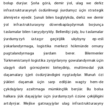
bolup durýar. Şoňa görä, demir ýol, ulag we deňiz
infrastrukturasynyň ösdürilmegi ýurdumyz üçin strategik
ähmiýete eýedir. Şunuň bilen baglylykda, deňiz we demir
ýol infrastrukturasyny döwrebaplaşdyrmak boýunça
taslamalar bilen tanyşdyryldy. Bellenilişi ýaly, bu taslamalar
ýurdumyzyň üstaşyr geçirijilik ukybyny ep-esli
ýokarlandyrmaga, logistika merkezi hökmünde ornuny
pugtalandyrmaga ýardam berer. Bilermenler
Türkmenistanyň logistika zynjyrlaryny gowulandyrmak üçin
ulagyň dürli görnüşlerini birleşdirip, multimodal ýük
daşamalary işjeň ösdürýändigini nygtadylar. Munuň özi
ýükleri daşamak üçin sarp edilýän wagty hem-de
çykdajylary azaltmaga mümkinçilik berýär. Bu bolsa
halkara ýük daşaýjylar üçin ýurdumyzyň özüne çekijiligini
artdyrýar. Mejlise gatnaşyjylar ulag infrastrukturasyny