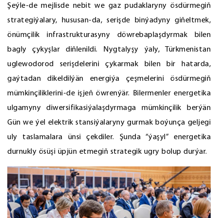
Şeýle-de mejlisde nebit we gaz pudaklaryny ösdürmegiň
strategiýalary, hususan-da, serişde binýadyny giňeltmek,
önümçilik infrastrukturasyny döwrebaplaşdyrmak bilen
bagly çykyşlar diňlenildi. Nygtalyşy ýaly, Türkmenistan
uglewodorod serişdelerini çykarmak bilen bir hatarda,
gaýtadan dikeldilýän energiýa çeşmelerini ösdürmegiň
mümkinçiliklerini-de işjeň öwrenýär. Bilermenler energetika
ulgamyny diwersifikasiýalaşdyrmaga mümkinçilik berýän
Gün we ýel elektrik stansiýalaryny gurmak boýunça geljegi
uly taslamalara ünsi çekdiler. Şunda “ýaşyl” energetika
durnukly ösüşi üpjün etmegiň strategik ugry bolup durýar.