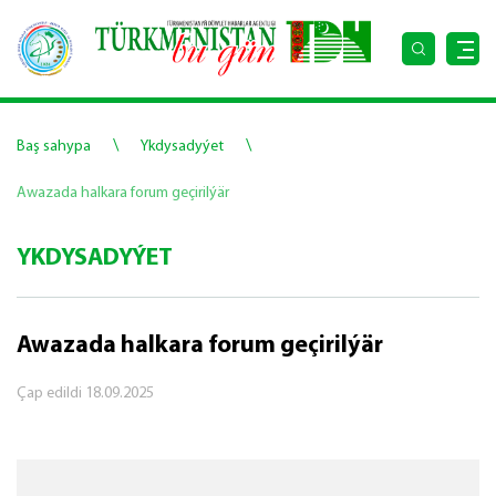
\
\
Baş sahypa
Ykdysadyýet
Awazada halkara forum geçirilýär
YKDYSADYÝET
Awazada halkara forum geçirilýär
Çap edildi
18.09.2025