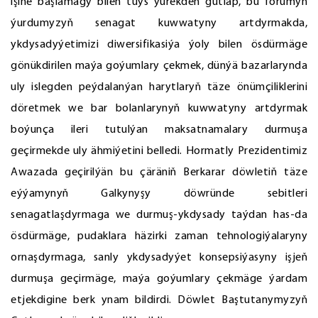
işine başlamagy bilen tüýs ýürekden gutlap, bu forumyň
ýurdumyzyň senagat kuwwatyny artdyrmakda,
ykdysadyýetimizi diwersifikasiýa ýoly bilen ösdürmäge
gönükdirilen maýa goýumlary çekmek, dünýä bazarlarynda
uly islegden peýdalanýan harytlaryň täze önümçiliklerini
döretmek we bar bolanlarynyň kuwwatyny artdyrmak
boýunça ileri tutulýan maksatnamalary durmuşa
geçirmekde uly ähmiýetini belledi. Hormatly Prezidentimiz
Awazada geçirilýän bu çäräniň Berkarar döwletiň täze
eýýamynyň Galkynyşy döwründe sebitleri
senagatlaşdyrmaga we durmuş-ykdysady taýdan has-da
ösdürmäge, pudaklara häzirki zaman tehnologiýalaryny
ornaşdyrmaga, sanly ykdysadyýet konsepsiýasyny işjeň
durmuşa geçirmäge, maýa goýumlary çekmäge ýardam
etjekdigine berk ynam bildirdi. Döwlet Baştutanymyzyň