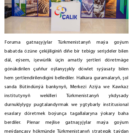
Foruma gatnaşyjylar Türkmenistanyň maýa goýum
babatda özüne çekijiliginiň diňe bir tebigy serişdeler bilen
däl, eýsem, işewürlik üçin amatly şertleri döretmäge
gönükdirilen çuňňur oýlanyşykly döwlet syýasaty bilen
hem şertlendirilendigini bellediler. Halkara guramalaryň, şol
sanda Bütindünýä bankynyň, Merkezi Aziýa we Kawkaz
institutynyň wekilleri Türkmenistanyň ykdysady
durnuklylygy pugtalandyrmak we ygtybarly institusional
esaslary döretmek boýunça tagallalaryna ýokary baha
berdiler. Plenar mejlise gatnaşyjylar maýa goýum
meýdançasy hökmünde Türkmenistanyň strategik taýdan