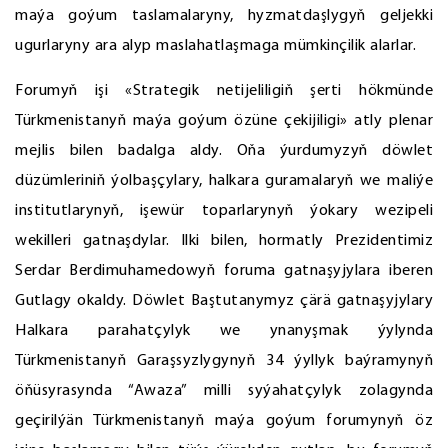
maýa goýum taslamalaryny, hyzmatdaşlygyň geljekki
ugurlaryny ara alyp maslahatlaşmaga mümkinçilik alarlar.
Forumyň işi «Strategik netijeliligiň şerti hökmünde
Türkmenistanyň maýa goýum özüne çekijiligi» atly plenar
mejlis bilen badalga aldy. Oňa ýurdumyzyň döwlet
düzümleriniň ýolbaşçylary, halkara guramalaryň we maliýe
institutlarynyň, işewür toparlarynyň ýokary wezipeli
wekilleri gatnaşdylar. Ilki bilen, hormatly Prezidentimiz
Serdar Berdimuhamedowyň foruma gatnaşyjylara iberen
Gutlagy okaldy. Döwlet Baştutanymyz çärä gatnaşyjylary
Halkara parahatçylyk we ynanyşmak ýylynda
Türkmenistanyň Garaşsyzlygynyň 34 ýyllyk baýramynyň
öňüsyrasynda “Awaza” milli syýahatçylyk zolagynda
geçirilýän Türkmenistanyň maýa goýum forumynyň öz