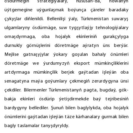
ösdürmegiň strategiýalary, hususan-da, howanyň
üýtgemegine uýgunlaşmak boýunça çäreler baradaky
çykyşlar diňlenildi. Bellenilişi ýaly, Türkmenistan suwaryş
ulgamlaryny ösdürmäge, suw tygşytlaýjy tehnologiýalary
ornaşdyrmaga, oba hojalyk ekinleriniň gurakçylyga
durnukly görnüşlerini döretmäge aýratyn üns berýär.
Mejlise gatnaşyjylar ýokary goşulan bahaly önümleri
döretmäge we ýurdumyzyň eksport mümkinçiliklerini
artdyrmaga mümkinçilik berjek gaýtadan işleýän oba
senagatyna maýa goýumlary çekmegiň zerurdygyna ünsi
çekdiler. Bilermenler Türkmenistanyň pagta, bugdaý, gök-
bakja ekinleri ösdürip ýetişdirmekde baý tejribesiniň
bardygyny bellediler. Şunuň bilen baglylykda, oba hojalyk
önümlerini gaýtadan işleýän täze kärhanalary gurmak bilen
bagly taslamalar tanyşdyryldy.