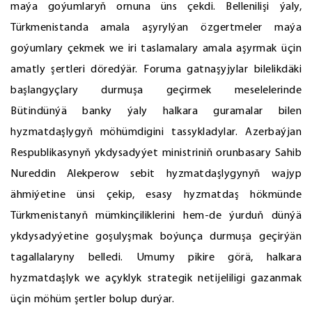
maýa goýumlaryň ornuna üns çekdi. Bellenilişi ýaly,
Türkmenistanda amala aşyrylýan özgertmeler maýa
goýumlary çekmek we iri taslamalary amala aşyrmak üçin
amatly şertleri döredýär. Foruma gatnaşyjylar bilelikdäki
başlangyçlary durmuşa geçirmek meselelerinde
Bütindünýä banky ýaly halkara guramalar bilen
hyzmatdaşlygyň möhümdigini tassykladylar. Azerbaýjan
Respublikasynyň ykdysadyýet ministriniň orunbasary Sahib
Nureddin Alekperow sebit hyzmatdaşlygynyň wajyp
ähmiýetine ünsi çekip, esasy hyzmatdaş hökmünde
Türkmenistanyň mümkinçiliklerini hem-de ýurduň dünýä
ykdysadyýetine goşulyşmak boýunça durmuşa geçirýän
tagallalaryny belledi. Umumy pikire görä, halkara
hyzmatdaşlyk we açyklyk strategik netijeliligi gazanmak
üçin möhüm şertler bolup durýar.