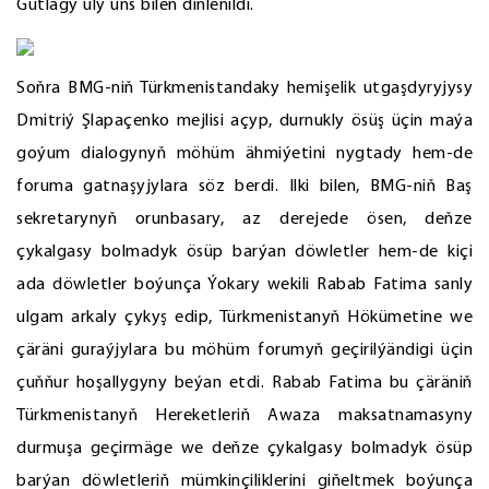
Gutlagy uly üns bilen diňlenildi.
Soňra BMG-niň Türkmenistandaky hemişelik utgaşdyryjysy
Dmitriý Şlapaçenko mejlisi açyp, durnukly ösüş üçin maýa
goýum dialogynyň möhüm ähmiýetini nygtady hem-de
foruma gatnaşyjylara söz berdi. Ilki bilen, BMG-niň Baş
sekretarynyň orunbasary, az derejede ösen, deňze
çykalgasy bolmadyk ösüp barýan döwletler hem-de kiçi
ada döwletler boýunça Ýokary wekili Rabab Fatima sanly
ulgam arkaly çykyş edip, Türkmenistanyň Hökümetine we
çäräni guraýjylara bu möhüm forumyň geçirilýändigi üçin
çuňňur hoşallygyny beýan etdi. Rabab Fatima bu çäräniň
Türkmenistanyň Hereketleriň Awaza maksatnamasyny
durmuşa geçirmäge we deňze çykalgasy bolmadyk ösüp
barýan döwletleriň mümkinçiliklerini giňeltmek boýunça