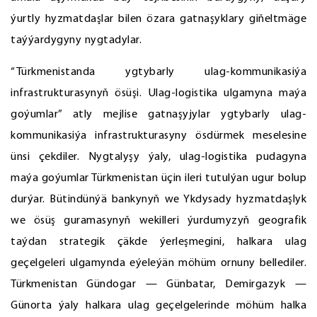
ýurtly hyzmatdaşlar bilen özara gatnaşyklary giňeltmäge
taýýardygyny nygtadylar.
“Türkmenistanda ygtybarly ulag-kommunikasiýa
infrastrukturasynyň ösüşi. Ulag-logistika ulgamyna maýa
goýumlar” atly mejlise gatnaşyjylar ygtybarly ulag-
kommunikasiýa infrastrukturasyny ösdürmek meselesine
ünsi çekdiler. Nygtalyşy ýaly, ulag-logistika pudagyna
maýa goýumlar Türkmenistan üçin ileri tutulýan ugur bolup
durýar. Bütindünýä bankynyň we Ykdysady hyzmatdaşlyk
we ösüş guramasynyň wekilleri ýurdumyzyň geografik
taýdan strategik çäkde ýerleşmegini, halkara ulag
geçelgeleri ulgamynda eýeleýän möhüm ornuny bellediler.
Türkmenistan Gündogar — Günbatar, Demirgazyk —
Günorta ýaly halkara ulag geçelgelerinde möhüm halka