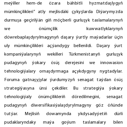
meýiller hem-de özara bähbitli hyzmatdaşlygyň
mümkinçilikleri” atly mejlisdäki çykyşlarda Diýarymyzda
durmuşa geçirilýän giň möçberli gurluşyk taslamalarynyň
we önümçilik kuwwatlyklarynyň
döwrebaplaşdyrylmagynyň daşary ýurtly maýadarlar üçin
uly mümkinçilikleri açýandygy bellenildi. Daşary ýurt
kompaniýalarynyň wekilleri Türkmenistanyň gurluşyk
pudagynyň ýokary ösüş derejesini we innowasion
tehnologiýalary ornaşdyrmaga açykdygyny nygtadylar.
Foruma gatnaşyjylar ýurdumyzyň senagat taýdan ösüş
strategiýasyna ünsi çekdiler. Bu strategiýa ýokary
tehnologiýaly önümçilikleriň döredilmegini, senagat
pudagynyň diwersifikasiýalaşdyrylmagyny göz öňünde
tutýar. Mejlisiň dowamynda ykdysadyýetiň dürli
pudaklaryndaky maýa goýum taslamalary bilen