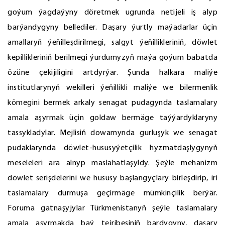
goýum ýagdaýyny döretmek ugrunda netijeli iş alyp
barýandygyny bellediler. Daşary ýurtly maýadarlar üçin
amallaryň ýeňilleşdirilmegi, salgyt ýeňillikleriniň, döwlet
kepillikleriniň berilmegi ýurdumyzyň maýa goýum babatda
özüne çekijiligini artdyrýar. Şunda halkara maliýe
institutlarynyň wekilleri ýeňillikli maliýe we bilermenlik
kömegini bermek arkaly senagat pudagynda taslamalary
amala aşyrmak üçin goldaw bermäge taýýardyklaryny
tassykladylar. Mejlisiň dowamynda gurluşyk we senagat
pudaklarynda döwlet-hususyýetçilik hyzmatdaşlygynyň
meseleleri ara alnyp maslahatlaşyldy. Şeýle mehanizm
döwlet serişdelerini we hususy başlangyçlary birleşdirip, iri
taslamalary durmuşa geçirmäge mümkinçilik berýär.
Foruma gatnaşyjylar Türkmenistanyň şeýle taslamalary
amala aşyrmakda baý tejribesiniň bardygyny, daşary