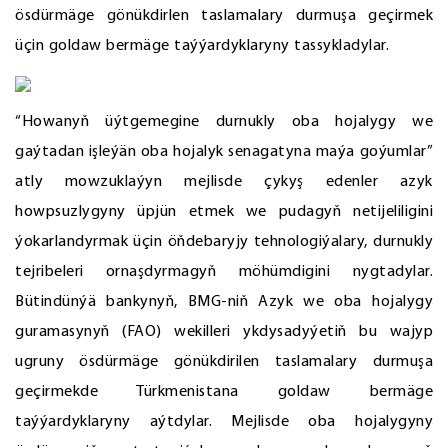
ösdürmäge gönükdirlen taslamalary durmuşa geçirmek
üçin goldaw bermäge taýýardyklaryny tassykladylar.
“Howanyň üýtgemegine durnukly oba hojalygy we
gaýtadan işleýän oba hojalyk senagatyna maýa goýumlar”
atly mowzuklaýyn mejlisde çykyş edenler azyk
howpsuzlygyny üpjün etmek we pudagyň netijeliligini
ýokarlandyrmak üçin öňdebaryjy tehnologiýalary, durnukly
tejribeleri ornaşdyrmagyň möhümdigini nygtadylar.
Bütindünýä bankynyň, BMG-niň Azyk we oba hojalygy
guramasynyň (FAO) wekilleri ykdysadyýetiň bu wajyp
ugruny ösdürmäge gönükdirilen taslamalary durmuşa
geçirmekde Türkmenistana goldaw bermäge
taýýardyklaryny aýtdylar. Mejlisde oba hojalygyny