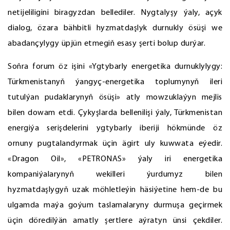
netijeliligini biragyzdan bellediler. Nygtalyşy ýaly, açyk
dialog, özara bähbitli hyzmatdaşlyk durnukly ösüşi we
abadançylygy üpjün etmegiň esasy şerti bolup durýar.
Soňra forum öz işini «Ygtybarly energetika durnuklylygy:
Türkmenistanyň ýangyç-energetika toplumynyň ileri
tutulýan pudaklarynyň ösüşi» atly mowzuklaýyn mejlis
bilen dowam etdi. Çykyşlarda bellenilişi ýaly, Türkmenistan
energiýa serişdelerini ygtybarly iberiji hökmünde öz
ornuny pugtalandyrmak üçin ägirt uly kuwwata eýedir.
«Dragon Oil», «PETRONAS» ýaly iri energetika
kompaniýalarynyň wekilleri ýurdumyz bilen
hyzmatdaşlygyň uzak möhletleýin häsiýetine hem-de bu
ulgamda maýa goýum taslamalaryny durmuşa geçirmek
üçin döredilýän amatly şertlere aýratyn ünsi çekdiler.