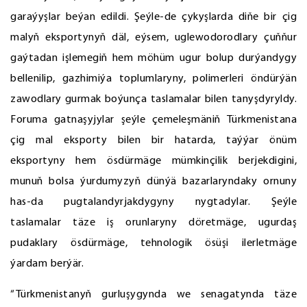
garaýyşlar beýan edildi. Şeýle-de çykyşlarda diňe bir çig
malyň eksportynyň däl, eýsem, uglewodorodlary çuňňur
gaýtadan işlemegiň hem möhüm ugur bolup durýandygy
bellenilip, gazhimiýa toplumlaryny, polimerleri öndürýän
zawodlary gurmak boýunça taslamalar bilen tanyşdyryldy.
Foruma gatnaşyjylar şeýle çemeleşmäniň Türkmenistana
çig mal eksporty bilen bir hatarda, taýýar önüm
eksportyny hem ösdürmäge mümkinçilik berjekdigini,
munuň bolsa ýurdumyzyň dünýä bazarlaryndaky ornuny
has-da pugtalandyrjakdygyny nygtadylar. Şeýle
taslamalar täze iş orunlaryny döretmäge, ugurdaş
pudaklary ösdürmäge, tehnologik ösüşi ilerletmäge
ýardam berýär.
“Türkmenistanyň gurluşygynda we senagatynda täze