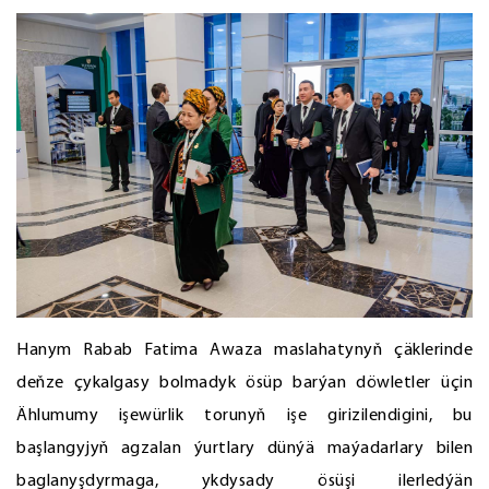
Hanym Rabab Fatima Awaza maslahatynyň çäklerinde
deňze çykalgasy bolmadyk ösüp barýan döwletler üçin
Ählumumy işewürlik torunyň işe girizilendigini, bu
başlangyjyň agzalan ýurtlary dünýä maýadarlary bilen
baglanyşdyrmaga, ykdysady ösüşi ilerledýän