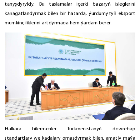
tanyşdyryldy. Bu taslamalar içerki bazaryň isleglerini
kanagatlandyrmak bilen bir hatarda, ýurdumyzyň eksport
mümkinçiliklerini artdyrmaga hem ýardam berer.
Halkara bilermenler Türkmenistanyň döwrebap
standartlary we kadalary ornaşdyrmak bilen, amatly maýa