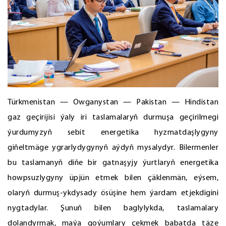
Türkmenistan — Owganystan — Pakistan — Hindistan
gaz geçirijisi ýaly iri taslamalaryň durmuşa geçirilmegi
ýurdumyzyň sebit energetika hyzmatdaşlygyny
giňeltmäge ygrarlydygynyň aýdyň mysalydyr. Bilermenler
bu taslamanyň diňe bir gatnaşyjy ýurtlaryň energetika
howpsuzlygyny üpjün etmek bilen çäklenmän, eýsem,
olaryň durmuş-ykdysady ösüşine hem ýardam etjekdigini
nygtadylar. Şunuň bilen baglylykda, taslamalary
dolandyrmak, maýa goýumlary çekmek babatda täze