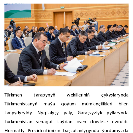
Türkmen tarapynyň wekilleriniň çykyşlarynda
Türkmenistanyň maýa goýum mümkinçilikleri bilen
tanyşdyryldy. Nygtalyşy ýaly, Garaşsyzlyk ýyllarynda
Türkmenistan senagat taýdan ösen döwlete öwrüldi.
Hormatly Prezidentimiziň baştutanlygynda ýurdumyzda