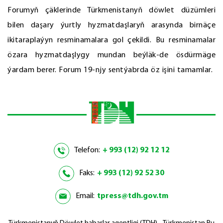
Forumyň çäklerinde Türkmenistanyň döwlet düzümleri
bilen daşary ýurtly hyzmatdaşlaryň arasynda birnäçe
ikitaraplaýyn resminamalara gol çekildi. Bu resminamalar
özara hyzmatdaşlygy mundan beýläk-de ösdürmäge
ýardam berer. Forum 19-njy sentýabrda öz işini tamamlar.
Telefon:
+ 993 (12) 92 12 12
Faks:
+ 993 (12) 92 52 30
Email:
tpress@tdh.gov.tm