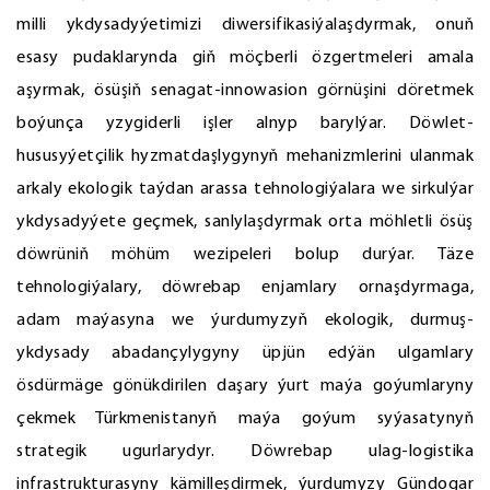
milli ykdysadyýetimizi diwersifikasiýalaşdyrmak, onuň
esasy pudaklarynda giň möçberli özgertmeleri amala
aşyrmak, ösüşiň senagat-innowasion görnüşini döretmek
boýunça yzygiderli işler alnyp barylýar. Döwlet-
hususyýetçilik hyzmatdaşlygynyň mehanizmlerini ulanmak
arkaly ekologik taýdan arassa tehnologiýalara we sirkulýar
ykdysadyýete geçmek, sanlylaşdyrmak orta möhletli ösüş
döwrüniň möhüm wezipeleri bolup durýar. Täze
tehnologiýalary, döwrebap enjamlary ornaşdyrmaga,
adam maýasyna we ýurdumyzyň ekologik, durmuş-
ykdysady abadançylygyny üpjün edýän ulgamlary
ösdürmäge gönükdirilen daşary ýurt maýa goýumlaryny
çekmek Türkmenistanyň maýa goýum syýasatynyň
strategik ugurlarydyr. Döwrebap ulag-logistika
infrastrukturasyny kämilleşdirmek, ýurdumyzy Gündogar