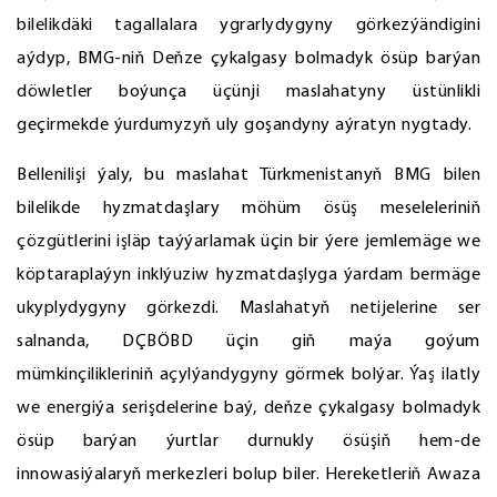
bilelikdäki tagallalara ygrarlydygyny görkezýändigini
aýdyp, BMG-niň Deňze çykalgasy bolmadyk ösüp barýan
döwletler boýunça üçünji maslahatyny üstünlikli
geçirmekde ýurdumyzyň uly goşandyny aýratyn nygtady.
Bellenilişi ýaly, bu maslahat Türkmenistanyň BMG bilen
bilelikde hyzmatdaşlary möhüm ösüş meseleleriniň
çözgütlerini işläp taýýarlamak üçin bir ýere jemlemäge we
köptaraplaýyn inklýuziw hyzmatdaşlyga ýardam bermäge
ukyplydygyny görkezdi. Maslahatyň netijelerine ser
salnanda, DÇBÖBD üçin giň maýa goýum
mümkinçilikleriniň açylýandygyny görmek bolýar. Ýaş ilatly
we energiýa serişdelerine baý, deňze çykalgasy bolmadyk
ösüp barýan ýurtlar durnukly ösüşiň hem-de
innowasiýalaryň merkezleri bolup biler. Hereketleriň Awaza