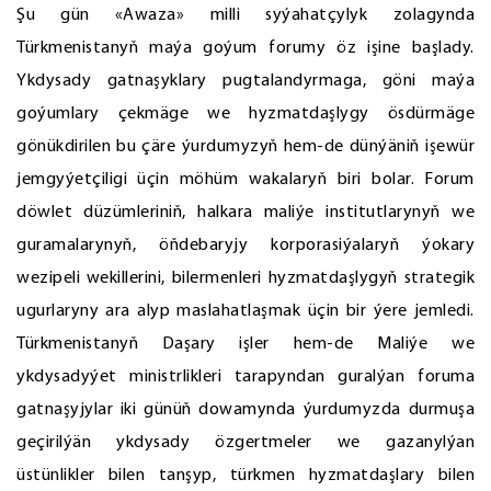
Şu gün «Awaza» milli syýahatçylyk zolagynda
Türkmenistanyň maýa goýum forumy öz işine başlady.
Ykdysady gatnaşyklary pugtalandyrmaga, göni maýa
goýumlary çekmäge we hyzmatdaşlygy ösdürmäge
gönükdirilen bu çäre ýurdumyzyň hem-de dünýäniň işewür
jemgyýetçiligi üçin möhüm wakalaryň biri bolar. Forum
döwlet düzümleriniň, halkara maliýe institutlarynyň we
guramalarynyň, öňdebaryjy korporasiýalaryň ýokary
wezipeli wekillerini, bilermenleri hyzmatdaşlygyň strategik
ugurlaryny ara alyp maslahatlaşmak üçin bir ýere jemledi.
Türkmenistanyň Daşary işler hem-de Maliýe we
ykdysadyýet ministrlikleri tarapyndan guralýan foruma
gatnaşyjylar iki günüň dowamynda ýurdumyzda durmuşa
geçirilýän ykdysady özgertmeler we gazanylýan
üstünlikler bilen tanşyp, türkmen hyzmatdaşlary bilen