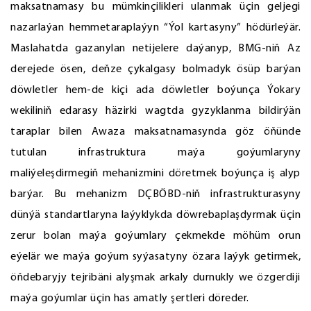
maksatnamasy bu mümkinçilikleri ulanmak üçin geljegi
nazarlaýan hemmetaraplaýyn “Ýol kartasyny” hödürleýär.
Maslahatda gazanylan netijelere daýanyp, BMG-niň Az
derejede ösen, deňze çykalgasy bolmadyk ösüp barýan
döwletler hem-de kiçi ada döwletler boýunça Ýokary
wekiliniň edarasy häzirki wagtda gyzyklanma bildirýän
taraplar bilen Awaza maksatnamasynda göz öňünde
tutulan infrastruktura maýa goýumlaryny
maliýeleşdirmegiň mehanizmini döretmek boýunça iş alyp
barýar. Bu mehanizm DÇBÖBD-niň infrastrukturasyny
dünýä standartlaryna laýyklykda döwrebaplaşdyrmak üçin
zerur bolan maýa goýumlary çekmekde möhüm orun
eýelär we maýa goýum syýasatyny özara laýyk getirmek,
öňdebaryjy tejribäni alyşmak arkaly durnukly we özgerdiji
maýa goýumlar üçin has amatly şertleri döreder.