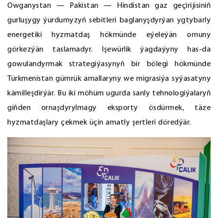
Owganystan — Pakistan — Hindistan gaz geçirijisiniň
gurluşygy ýurdumyzyň sebitleri baglanyşdyrýan ygtybarly
energetiki hyzmatdaş hökmünde eýeleýän ornuny
görkezýän taslamadyr. Işewürlik ýagdaýyny has-da
gowulandyrmak strategiýasynyň bir bölegi hökmünde
Türkmenistan gümrük amallaryny we migrasiýa syýasatyny
kämilleşdirýär. Bu iki möhüm ugurda sanly tehnologiýalaryň
giňden ornaşdyrylmagy eksporty ösdürmek, täze
hyzmatdaşlary çekmek üçin amatly şertleri döredýär.