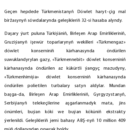
Geçen hepdede Türkmenistanyň Döwlet haryt-çig mal
biržasynyň söwdalarynda geleşikleriň 32-si hasaba alyndy.
Daşary ýurt puluna Türkiýäniň, Birleşen Arap Emirlikleriniň,
Gruziýanyň işewür toparlarynyň wekilleri «Türkmengaz»
döwlet konserniniň kärhanasynda öndürilen
suwuklandyrylan gazy, «Türkmennebit» döwlet konserniniň
kärhanasynda öndürilen az kükürtli ýangyç mazudyny,
«Türkmenhimiýa» döwlet konserniniň kärhanasynda
öndürilen polietilen turbalary satyn aldylar. Mundan
başga-da, Birleşen Arap Emirlikleriniň, Gyrgyzystanyň,
Serbiýanyň telekeçilerine aşgarlanmadyk mata, jins
önümleri, buýan köki we buýan köküniň ekstrakty
ýerlenildi. Geleşikleriň jemi bahasy ABŞ-nyň 10 million 409
müň dollaryndan gowrak boldy.