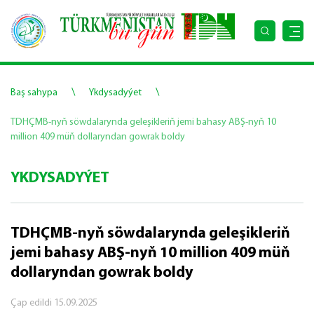
\
\
Baş sahypa
Ykdysadyýet
TDHÇMB-nyň söwdalarynda geleşikleriň jemi bahasy ABŞ-nyň 10
million 409 müň dollaryndan gowrak boldy
YKDYSADYÝET
TDHÇMB-nyň söwdalarynda geleşikleriň
jemi bahasy ABŞ-nyň 10 million 409 müň
dollaryndan gowrak boldy
Çap edildi
15.09.2025