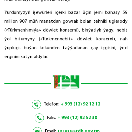
Ýurdumyzyň işewürleri içerki bazar üçin jemi bahasy 59
million 907 müň manatdan gowrak bolan tehniki uglerody
(«Türkmenhimiýa» döwlet konserni), binýatlyk ýagy, nebit
ýol bitumyny («Türkmennebit» döwlet konserni), nah
ýüplügi, buýan kökünden taýýarlanan çaý içgisini, ýod
erginini satyn aldylar.
Telefon:
+ 993 (12) 92 12 12
Faks:
+ 993 (12) 92 52 30
Email:
tpress@tdh.gov.tm