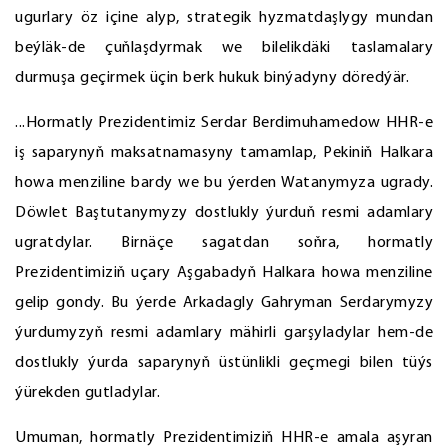
ugurlary öz içine alyp, strategik hyzmatdaşlygy mundan
beýläk-de çuňlaşdyrmak we bilelikdäki taslamalary
durmuşa geçirmek üçin berk hukuk binýadyny döredýär.
...Hormatly Prezidentimiz Serdar Berdimuhamedow HHR-e
iş saparynyň maksatnamasyny tamamlap, Pekiniň Halkara
howa menziline bardy we bu ýerden Watanymyza ugrady.
Döwlet Baştutanymyzy dostlukly ýurduň resmi adamlary
ugratdylar. Birnäçe sagatdan soňra, hormatly
Prezidentimiziň uçary Aşgabadyň Halkara howa menziline
gelip gondy. Bu ýerde Arkadagly Gahryman Serdarymyzy
ýurdumyzyň resmi adamlary mähirli garşyladylar hem-de
dostlukly ýurda saparynyň üstünlikli geçmegi bilen tüýs
ýürekden gutladylar.
Umuman, hormatly Prezidentimiziň HHR-e amala aşyran