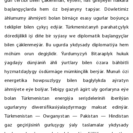
gün tertibi bilen çäklenmän, eýsem, has giňişleýin halkara
başlangyçlarda hem öz beýanyny tapýar. Döwletimiz
ählumumy ähmiýeti bolan birnäçe esasy ugurlar boýunça
teklipler bilen çykyş edýär. Türkmenistanyň parahatçylyk
döredijilikli işi diňe bir syýasy we diplomatik başlangyçlar
bilen çäklenmeýär. Bu ugurda ykdysady diplomatiýa hem
möhüm orun degişlidir. Ýurdumyzyň Bitaraplyk hukuk
ýagdaýy dünýäniň ähli ýurtlary bilen özara bähbitli
hyzmatdaşlygy ösdürmäge mümkinçilik berýär. Munuň özi
energetika howpsuzlygy bilen baglylykda aýratyn
ähmiýete eýe bolýar. Tebigy gazyň ägirt uly gorlaryna eýe
bolan Türkmenistan energiýa serişdeleriniň iberilýän
ugurlaryny diwersifikasiýalaşdyrmagy maksat edinýär.
Türkmenistan — Owganystan — Pakistan — Hindistan
gaz geçirijisiniň gurluşygy ýaly taslamalar ykdysady