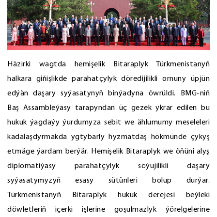
Häzirki wagtda hemişelik Bitaraplyk Türkmenistanyň
halkara giňişlikde parahatçylyk döredijilikli ornuny üpjün
edýän daşary syýasatynyň binýadyna öwrüldi. BMG-niň
Baş Assambleýasy tarapyndan üç gezek ykrar edilen bu
hukuk ýagdaýy ýurdumyza sebit we ählumumy meseleleri
kadalaşdyrmakda ygtybarly hyzmatdaş hökmünde çykyş
etmäge ýardam berýär. Hemişelik Bitaraplyk we öňüni alyş
diplomatiýasy parahatçylyk söýüjilikli daşary
syýasatymyzyň esasy sütünleri bolup durýar.
Türkmenistanyň Bitaraplyk hukuk derejesi beýleki
döwletleriň içerki işlerine goşulmazlyk ýörelgelerine