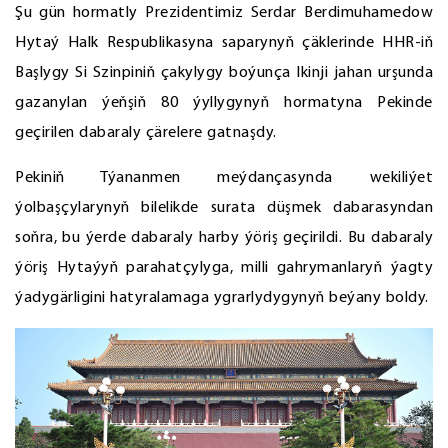
Şu gün hormatly Prezidentimiz Serdar Berdimuhamedow
Hytaý Halk Respublikasyna saparynyň çäklerinde HHR-iň
Başlygy Si Szinpiniň çakylygy boýunça Ikinji jahan urşunda
gazanylan ýeňşiň 80 ýyllygynyň hormatyna Pekinde
geçirilen dabaraly çärelere gatnaşdy.
Pekiniň Týananmen meýdançasynda wekiliýet
ýolbaşçylarynyň bilelikde surata düşmek dabarasyndan
soňra, bu ýerde dabaraly harby ýöriş geçirildi. Bu dabaraly
ýöriş Hytaýyň parahatçylyga, milli gahrymanlaryň ýagty
ýadygärligini hatyralamaga ygrarlydygynyň beýany boldy.