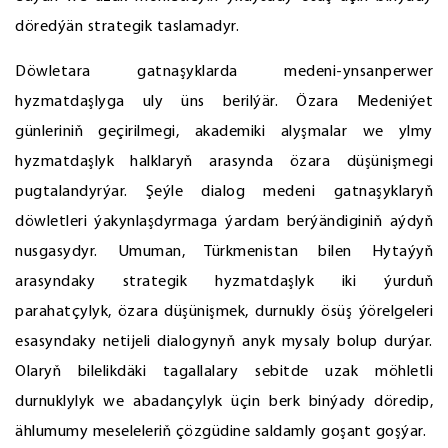
döredýän strategik taslamadyr.
Döwletara gatnaşyklarda medeni-ynsanperwer
hyzmatdaşlyga uly üns berilýär. Özara Medeniýet
günleriniň geçirilmegi, akademiki alyşmalar we ylmy
hyzmatdaşlyk halklaryň arasynda özara düşünişmegi
pugtalandyrýar. Şeýle dialog medeni gatnaşyklaryň
döwletleri ýakynlaşdyrmaga ýardam berýändiginiň aýdyň
nusgasydyr. Umuman, Türkmenistan bilen Hytaýyň
arasyndaky strategik hyzmatdaşlyk iki ýurduň
parahatçylyk, özara düşünişmek, durnukly ösüş ýörelgeleri
esasyndaky netijeli dialogynyň anyk mysaly bolup durýar.
Olaryň bilelikdäki tagallalary sebitde uzak möhletli
durnuklylyk we abadançylyk üçin berk binýady döredip,
ählumumy meseleleriň çözgüdine saldamly goşant goşýar.