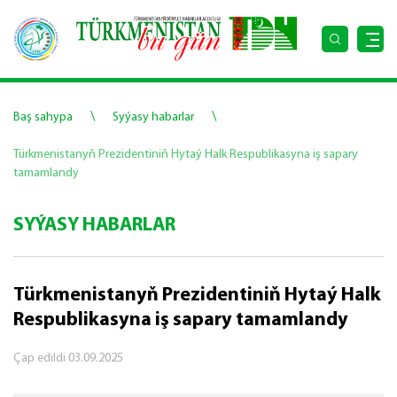
\
\
Baş sahypa
Syýasy habarlar
Türkmenistanyň Prezidentiniň Hytaý Halk Respublikasyna iş sapary
tamamlandy
SYÝASY HABARLAR
Türkmenistanyň Prezidentiniň Hytaý Halk
Respublikasyna iş sapary tamamlandy
Çap edildi
03.09.2025