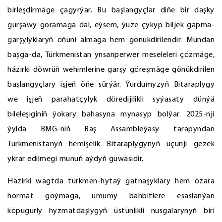
birleşdirmäge çagyrýar. Bu başlangyçlar diňe bir daşky
gurşawy goramaga däl, eýsem, ýüze çykyp biljek gapma-
garşylyklaryň öňüni almaga hem gönükdirilendir. Mundan
başga-da, Türkmenistan ynsanperwer meseleleri çözmäge,
häzirki döwrüň wehimlerine garşy göreşmäge gönükdirilen
başlangyçlary işjeň öňe sürýär. Ýurdumyzyň Bitaraplygy
we işjeň parahatçylyk döredijilikli syýasaty dünýä
bileleşiginiň ýokary bahasyna mynasyp bolýar. 2025-nji
ýylda BMG-niň Baş Assambleýasy tarapyndan
Türkmenistanyň hemişelik Bitaraplygynyň üçünji gezek
ykrar edilmegi munuň aýdyň güwäsidir.
Häzirki wagtda türkmen-hytaý gatnaşyklary hem özara
hormat goýmaga, umumy bähbitlere esaslanýan
köpugurly hyzmatdaşlygyň üstünlikli nusgalarynyň biri