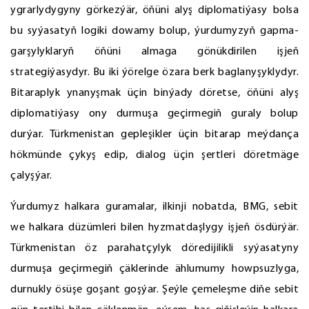
ygrarlydygyny görkezýär, öňüni alyş diplomatiýasy bolsa
bu syýasatyň logiki dowamy bolup, ýurdumyzyň gapma-
garşylyklaryň öňüni almaga gönükdirilen işjeň
strategiýasydyr. Bu iki ýörelge özara berk baglanyşyklydyr.
Bitaraplyk ynanyşmak üçin binýady döretse, öňüni alyş
diplomatiýasy ony durmuşa geçirmegiň guraly bolup
durýar. Türkmenistan gepleşikler üçin bitarap meýdança
hökmünde çykyş edip, dialog üçin şertleri döretmäge
çalyşýar.
Ýurdumyz halkara guramalar, ilkinji nobatda, BMG, sebit
we halkara düzümleri bilen hyzmatdaşlygy işjeň ösdürýär.
Türkmenistan öz parahatçylyk döredijilikli syýasatyny
durmuşa geçirmegiň çäklerinde ählumumy howpsuzlyga,
durnukly ösüşe goşant goşýar. Şeýle çemeleşme diňe sebit