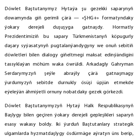
Döwlet Baştutanymyz Hytaýa şu gezekki saparynyň
dowamynda giň gerimli çärä — «ŞHG+» formatyndaky
ýokary derejeli duşuşyga gatnaşdy. Hormatly
Prezidentimiziň bu sapary Türkmenistanyň köpugurly
daşary syýasatynyň pugtalanýandygyny we onuň sebitiň
döwletleri bilen dialogy giňeltmegi maksat edinýändigini
tassyklaýan möhüm waka öwrüldi. Arkadagly Gahryman
Serdarymyzyň şeýle abraýly çärä gatnaşmagy
ýurdumyzyň sebitde durnukly ösüşi üpjün etmekde
eýeleýän ähmiýetli ornuny nobatdaky gezek görkezdi.
Döwlet Baştutanymyzyň Hytaý Halk Respublikasynyň
Başlygy bilen geçiren ýokary derejeli gepleşikleri saparyň
esasy wakasy boldy. Iki ýurduň Baştutanlary strategik
ulgamlarda hyzmatdaşlygy ösdürmäge aýratyn üns berip,