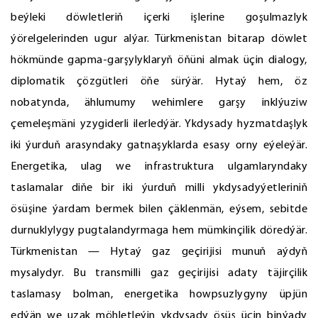
beýleki döwletleriň içerki işlerine goşulmazlyk
ýörelgelerinden ugur alýar. Türkmenistan bitarap döwlet
hökmünde gapma-garşylyklaryň öňüni almak üçin dialogy,
diplomatik çözgütleri öňe sürýär. Hytaý hem, öz
nobatynda, ählumumy wehimlere garşy inklýuziw
çemeleşmäni yzygiderli ilerledýär. Ykdysady hyzmatdaşlyk
iki ýurduň arasyndaky gatnaşyklarda esasy orny eýeleýär.
Energetika, ulag we infrastruktura ulgamlaryndaky
taslamalar diňe bir iki ýurduň milli ykdysadyýetleriniň
ösüşine ýardam bermek bilen çäklenmän, eýsem, sebitde
durnuklylygy pugtalandyrmaga hem mümkinçilik döredýär.
Türkmenistan — Hytaý gaz geçirijisi munuň aýdyň
mysalydyr. Bu transmilli gaz geçirijisi adaty täjirçilik
taslamasy bolman, energetika howpsuzlygyny üpjün
edýän we uzak möhletleýin ykdysady ösüş üçin binýady