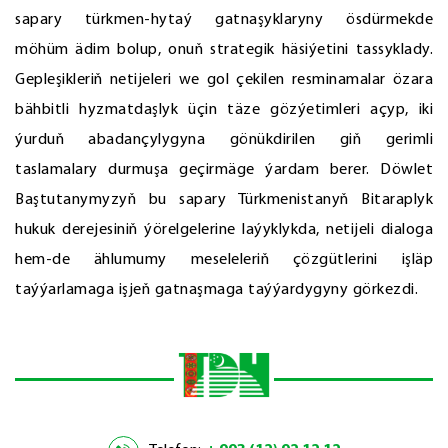
sapary türkmen-hytaý gatnaşyklaryny ösdürmekde
möhüm ädim bolup, onuň strategik häsiýetini tassyklady.
Gepleşikleriň netijeleri we gol çekilen resminamalar özara
bähbitli hyzmatdaşlyk üçin täze gözýetimleri açyp, iki
ýurduň abadançylygyna gönükdirilen giň gerimli
taslamalary durmuşa geçirmäge ýardam berer. Döwlet
Baştutanymyzyň bu sapary Türkmenistanyň Bitaraplyk
hukuk derejesiniň ýörelgelerine laýyklykda, netijeli dialoga
hem-de ählumumy meseleleriň çözgütlerini işläp
taýýarlamaga işjeň gatnaşmaga taýýardygyny görkezdi.