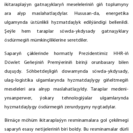
ikitaraplaýyn gatnaşyklaryň meseleleriniň giň toplumyny
ara alyp maslahatlaşdylar. Hususan-da, energetika
ulgamynda üstünlikli hyzmatdaşlyk edilýändigi bellenildi.
Şeýle hem taraplar söwda-ykdysady gatnaşyklary
ösdürmegiň mümkinçiliklerine seretdiler.
Saparyň çäklerinde hormatly Prezidentimiz HHR-iň
Döwlet Geňeşiniň Premýeriniň birinji orunbasary bilen
duşuşdy. Söhbetdeşligiň dowamynda söwda-ykdysady,
ulag-logistika ulgamlarynda hyzmatdaşlygy giňeltmegiň
meseleleri ara alnyp maslahatlaşyldy. Taraplar medeni-
ynsanperwer, ýokary tehnologiýalar ulgamlarynda
hyzmatdaşlygy ösdürmegiň zerurdygyny nygtadylar.
Birnäçe möhüm ikitaraplaýyn resminamalara gol çekilmegi
saparyň esasy netijeleriniň biri boldy. Bu resminamalar dürli