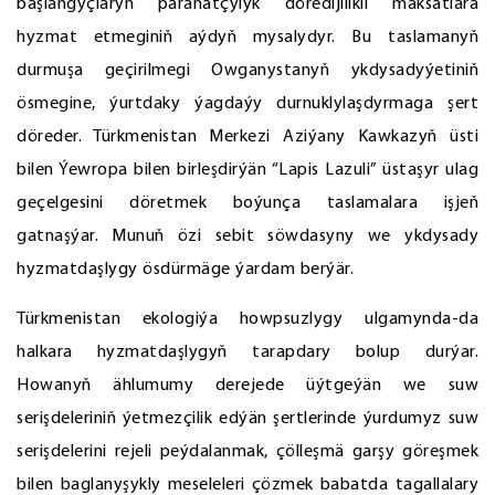
başlangyçlaryň parahatçylyk döredijilikli maksatlara
hyzmat etmeginiň aýdyň mysalydyr. Bu taslamanyň
durmuşa geçirilmegi Owganystanyň ykdysadyýetiniň
ösmegine, ýurtdaky ýagdaýy durnuklylaşdyrmaga şert
döreder. Türkmenistan Merkezi Aziýany Kawkazyň üsti
bilen Ýewropa bilen birleşdirýän “Lapis Lazuli” üstaşyr ulag
geçelgesini döretmek boýunça taslamalara işjeň
gatnaşýar. Munuň özi sebit söwdasyny we ykdysady
hyzmatdaşlygy ösdürmäge ýardam berýär.
Türkmenistan ekologiýa howpsuzlygy ulgamynda-da
halkara hyzmatdaşlygyň tarapdary bolup durýar.
Howanyň ählumumy derejede üýtgeýän we suw
serişdeleriniň ýetmezçilik edýän şertlerinde ýurdumyz suw
serişdelerini rejeli peýdalanmak, çölleşmä garşy göreşmek
bilen baglanyşykly meseleleri çözmek babatda tagallalary