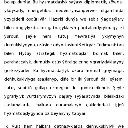
bolup durýar. Bu hyzmatdaşlyk syýasy-diplomatik, söwda-
ykdysady, energetika, medeni-ynsanperwer ulgamlarda
yzygiderli ösdürilýär. Häzirki dünýä we sebit ýagdaýlary
bilen baglylykda, bu gatnaşyklaryň pugtalandyrylmagy iki
ýurduň, şeýle hem tutuş Ýewraziýa yklymynyň
durnuklylygyna, ösüşine oňyn täsirini ýetirýär. Türkmenistan
bilen Hytaý strategik hyzmatdaşlar bolmak bilen,
parahatçylyk, durnukly ösüş ýörelgelerine ygrarlydyklaryny
görkezýärler. Bu hyzmatdaşlyk özara hormat goýmaga,
deňhukuklylyga esaslanyp, diňe bir iki ýurduň däl, eýsem,
tutuş sebitiň gülläp ösmegine-de gönükdirilendir. Şeýle
ygrarlylyk ýurtlarymyzyň daşary syýasatynda, bilelikdäki
taslamalarda, halkara guramalaryň çäklerindäki işjeň
hyzmatdaşlygynda öz beýanyny tapýar.
Iki ýurt hem halkara gatnaşyklarda deňhukuklylyk we