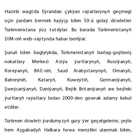
Häzirki wagtda Eýrandan çykýan raýatlarynyň geçmegi
üçin ýardam bermek haýyşy bilen 50-ä golaý döwletler
Türkmenistana ýüz tutdylar. Bu barada Türkmenistanyň
DIM-niň web-saýtynda habar berilýär.
Şunuň bilen baglylykda, Türkmenistanyň barlag-goýberiş
nokatlary Merkezi Aziýa ýurtlarynyň, Russiýanyň,
Koreýanyň, BAE-niň, Saud Arabystanynyň, Omanyň,
Bahreýniň, Kataryň, Kuweýtiň, Germaniýanyň,
Şweýsariýanyň, Daniýanyň, Beýik Britaniýanyň we beýleki
ýurtlaryň raýatlary bolan 2000-den gowrak adamy kabul
etdiler.
Türkmen döwleti ýurdumyzyň gury ýer geçelgelerini, şeýle
hem Aşgabadyň Halkara howa menzilini ulanmak bilen,