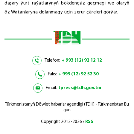
daşary ýurt raýatlarynyň bökdençsiz geçmegi we olaryň
öz Watanlaryna dolanmagy üçin zerur çäreleri görýär.
Telefon:
+ 993 (12) 92 12 12
Faks:
+ 993 (12) 92 52 30
Email:
tpress@tdh.gov.tm
Türkmenistanyň Döwlet habarlar agentligi (TDH) - Türkmenistan Bu
gün
Copyright 2012-2026 /
RSS