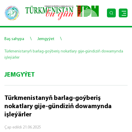
\
\
Baş sahypa
Jemgyýet
Türkmenistanyň barlag-goýberiş nokatlary gije-gündiziň dowamynda
işleýärler
JEMGYÝET
Türkmenistanyň barlag-goýberiş
nokatlary gije-gündiziň dowamynda
işleýärler
Çap edildi
21.06.2025