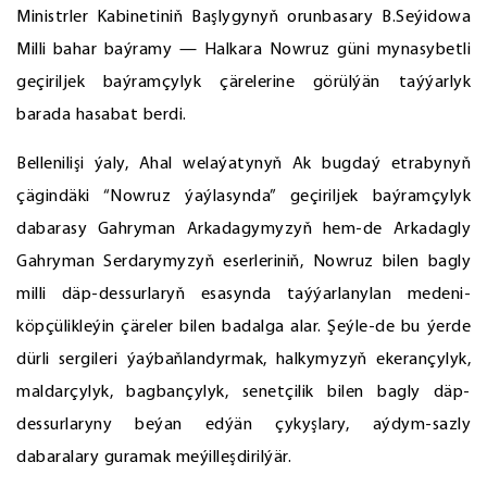
Ministrler Kabinetiniň Başlygynyň orunbasary B.Seýidowa
Milli bahar baýramy — Halkara Nowruz güni mynasybetli
geçiriljek baýramçylyk çärelerine görülýän taýýarlyk
barada hasabat berdi.
Bellenilişi ýaly, Ahal welaýatynyň Ak bugdaý etrabynyň
çägindäki “Nowruz ýaýlasynda” geçiriljek baýramçylyk
dabarasy Gahryman Arkadagymyzyň hem-de Arkadagly
Gahryman Serdarymyzyň eserleriniň, Nowruz bilen bagly
milli däp-dessurlaryň esasynda taýýarlanylan medeni-
köpçülikleýin çäreler bilen badalga alar. Şeýle-de bu ýerde
dürli sergileri ýaýbaňlandyrmak, halkymyzyň ekerançylyk,
maldarçylyk, bagbançylyk, senetçilik bilen bagly däp-
dessurlaryny beýan edýän çykyşlary, aýdym-sazly
dabaralary guramak meýilleşdirilýär.