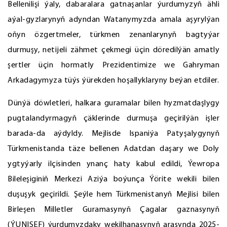
Bellenilişi ýaly, dabaralara gatnaşanlar ýurdumyzyň ähli
aýal-gyzlarynyň adyndan Watanymyzda amala aşyrylýan
oňyn özgertmeler, türkmen zenanlarynyň bagtyýar
durmuşy, netijeli zähmet çekmegi üçin döredilýän amatly
şertler üçin hormatly Prezidentimize we Gahryman
Arkadagymyza tüýs ýürekden hoşallyklaryny beýan etdiler.
Dünýä döwletleri, halkara guramalar bilen hyzmatdaşlygy
pugtalandyrmagyň çäklerinde durmuşa geçirilýän işler
barada-da aýdyldy. Mejlisde Ispaniýa Patyşalygynyň
Türkmenistanda täze bellenen Adatdan daşary we Doly
ygtyýarly ilçisinden ynanç haty kabul edildi, Ýewropa
Bileleşiginiň Merkezi Aziýa boýunça Ýörite wekili bilen
duşuşyk geçirildi. Şeýle hem Türkmenistanyň Mejlisi bilen
Birleşen Milletler Guramasynyň Çagalar gaznasynyň
(ÝUNISEF) ýurdumyzdaky wekilhanasynyň arasynda 2025-