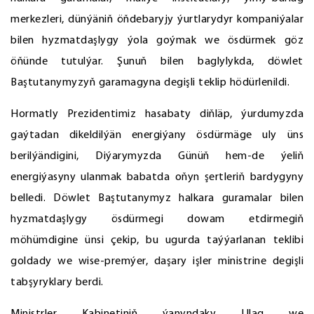
merkezleri, dünýäniň öňdebaryjy ýurtlarydyr kompaniýalar
bilen hyzmatdaşlygy ýola goýmak we ösdürmek göz
öňünde tutulýar. Şunuň bilen baglylykda, döwlet
Baştutanymyzyň garamagyna degişli teklip hödürlenildi.
Hormatly Prezidentimiz hasabaty diňläp, ýurdumyzda
gaýtadan dikeldilýän energiýany ösdürmäge uly üns
berilýändigini, Diýarymyzda Günüň hem-de ýeliň
energiýasyny ulanmak babatda oňyn şertleriň bardygyny
belledi. Döwlet Baştutanymyz halkara guramalar bilen
hyzmatdaşlygy ösdürmegi dowam etdirmegiň
möhümdigine ünsi çekip, bu ugurda taýýarlanan teklibi
goldady we wise-premýer, daşary işler ministrine degişli
tabşyryklary berdi.