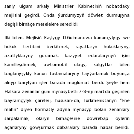
sanly ulgam arkaly Ministrler Kabinetiniň nobatdaky
mejlisini geçirdi. Onda ýurdumyzyň döwlet durmuşyna
degişli birnäçe meselelere seredildi.
Ilki bilen, Mejlisiň Başlygy D.Gulmanowa kanunçylygy we
hukuk tertibini berkitmek, raýatlaryň hukuklaryny,
azatlyklaryny goramak, kazyýet edaralarynyň işini
kämilleşdirmek, awtomobil ulagy, salgytlar bilen
baglanyşykly kanun taslamalaryny taýýarlamak boýunça
alnyp barylýan işler barada maglumat berdi. Şeýle hem
Halkara zenanlar güni mynasybetli 7-8-nji martda geçirilen
baýramçylyk çäreleri, hususan-da, Türkmenistanyň “Ene
mähri” diýen hormatly adyna mynasyp bolan zenanlary
sarpalamak, olaryň birnäçesine döwrebap öýleriň
açarlaryny gowşurmak dabaralary barada habar berildi.