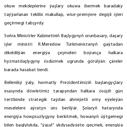
okuw mekdeplerine ýaşlary okuwa ibermek baradaky
taýýarlanan teklibi makullap, wise-premýere degişli işleri
geçirmegi tabşyrdy.
Soňra Ministrler Kabinetiniň Başlygynyň orunbasary, daşary
işler ministri R.Meredow Türkmenistanyň gaýtadan
dikeldilýän energiýa çeşmeleri boýunça halkara
hyzmatdaşlygyny ösdürmek ugrunda görülýän çäreler
barada hasabat berdi.
Bellenilişi ýaly, hormatly Prezidentimiziň başlangyçlary
esasynda döwletimiz tarapyndan halkara ösüşiň gün
tertibinde strategik taýdan ähmiýetli orny eýeleýän
meselelere aýratyn üns berilýär. Şolaryň hatarynda
energiýa howpsuzlygyny berkitmek, howanyň üýtgemegi
bilen baglylykda, “ýaşyl” ykdysadyýete geçmek, energiýa