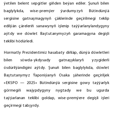
ýetilen belent sepgitler giňden beýan ediler. Şunuň bilen
baglylykda, wise-premýer ýurdumyzyň Bütindünýä
sergisine gatnaşmagynyň çäklerinde geçirilmegi teklip
edilýän çäreleriň sanawynyň işlenip taýýarlanylandygyny
aýtdy we döwlet Baştutanymyzyň garamagyna degişli
teklibi hödürledi.
Hormatly Prezidentimiz hasabaty diňläp, dünýä döwletleri
bilen söwda-ykdysady gatnaşyklaryň yzygiderli
ösdürilýändigini aýtdy. Şunuň bilen baglylykda, döwlet
Baştutanymyz Ýaponiýanyň Osaka şäherinde geçiriljek
«EKSPO — 2025» Bütindünýä sergisine gowy taýýarlyk
görmegiň wajypdygyny nygtady we bu ugurda
taýýarlanan teklibi goldap, wise-premýere degişli işleri
geçirmegi tabşyrdy.