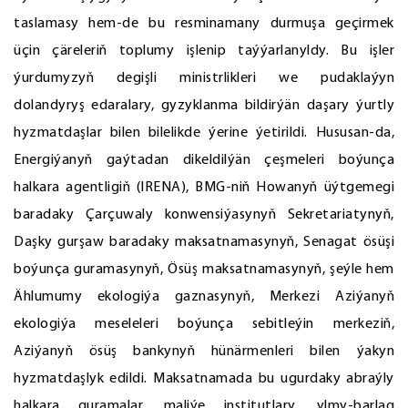
taslamasy hem-de bu resminamany durmuşa geçirmek
üçin çäreleriň toplumy işlenip taýýarlanyldy. Bu işler
ýurdumyzyň degişli ministrlikleri we pudaklaýyn
dolandyryş edaralary, gyzyklanma bildirýän daşary ýurtly
hyzmatdaşlar bilen bilelikde ýerine ýetirildi. Hususan-da,
Energiýanyň gaýtadan dikeldilýän çeşmeleri boýunça
halkara agentligiň (IRENA), BMG-niň Howanyň üýtgemegi
baradaky Çarçuwaly konwensiýasynyň Sekretariatynyň,
Daşky gurşaw baradaky maksatnamasynyň, Senagat ösüşi
boýunça guramasynyň, Ösüş maksatnamasynyň, şeýle hem
Ählumumy ekologiýa gaznasynyň, Merkezi Aziýanyň
ekologiýa meseleleri boýunça sebitleýin merkeziň,
Aziýanyň ösüş bankynyň hünärmenleri bilen ýakyn
hyzmatdaşlyk edildi. Maksatnamada bu ugurdaky abraýly
halkara guramalar, maliýe institutlary, ylmy-barlag