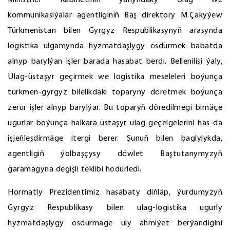
Ministrler Kabinetiniň ýanyndaky Ulag we
kommunikasiýalar agentliginiň Baş direktory M.Çakyýew
Türkmenistan bilen Gyrgyz Respublikasynyň arasynda
logistika ulgamynda hyzmatdaşlygy ösdürmek babatda
alnyp barylýan işler barada hasabat berdi. Bellenilişi ýaly,
Ulag-üstaşyr geçirmek we logistika meseleleri boýunça
türkmen-gyrgyz bilelikdäki toparyny döretmek boýunça
zerur işler alnyp barylýar. Bu toparyň döredilmegi birnäçe
ugurlar boýunça halkara üstaşyr ulag geçelgelerini has-da
işjeňleşdirmäge itergi berer. Şunuň bilen baglylykda,
agentligiň ýolbaşçysy döwlet Baştutanymyzyň
garamagyna degişli teklibi hödürledi.
Hormatly Prezidentimiz hasabaty diňläp, ýurdumyzyň
Gyrgyz Respublikasy bilen ulag-logistika ugurly
hyzmatdaşlygy ösdürmäge uly ähmiýet berýändigini