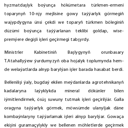
hyzmatdaşlyk boýunça hökümetara türkmen-ermeni
toparynyň 10-njy mejlisine gowy taýýarlyk görmegiň
wajypdygyna ünsi çekdi we toparyň türkmen böleginiň
düzümi boýunça taýýarlanan teklibi goldap, wise-
premýere degişli işleri geçirmegi tabşyrdy.
Ministrler Kabinetiniň Başlygynyň orunbasary
T.Atahallyýew ýurdumyzyň oba hojalyk toplumynda hem-
de welaýatlarda alnyp barylýan işler barada hasabat berdi.
Bellenilişi ýaly, bugdaý ekilen meýdanlarda agrotehnikanyň
kadalaryna laýyklykda mineral dökünler bilen
iýmitlendirmek, ösüş suwuny tutmak işleri geçirilýär. Galla
oragyna taýýarlyk görmek, möwsümde ulanyljak däne
kombaýnlaryny taýýarlamak işleri alnyp barylýar. Gowaça
ekişini guramaçylykly we bellenen möhletlerde geçirmek