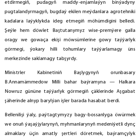
etdirmegiň, pudagyň maddy-enjamlaýyn binýadyny
pugtalandyrmagyň, bugdaý ekilen meýdanlara agrotehniki
kadalara laýyklykda ideg etmegiň möhümdigini belledi.
Şeýle hem döwlet Baştutanymyz wise-premýere galla
oragy we gowaça ekişi möwsümlerine gowy taýýarlyk
görmegi, ýokary hilli tohumlary taýýarlamagy üns
merkezinde saklamagy tabşyrdy.
Ministrler Kabinetiniň Başlygynyň orunbasary
B.Annamämmedow Milli bahar baýramyna — Halkara
Nowruz gününe taýýarlyk görmegiň çäklerinde Aşgabat
şäherinde alnyp barylýan işler barada hasabat berdi.
Bellenilişi ýaly, paýtagtymyzy bagy-bossanlyga öwürmek
we onuň ýaşaýjylarynyň, myhmanlarynyň medeniýetli dynç
almaklary üçin amatly şertleri döretmek, baýramçylyk