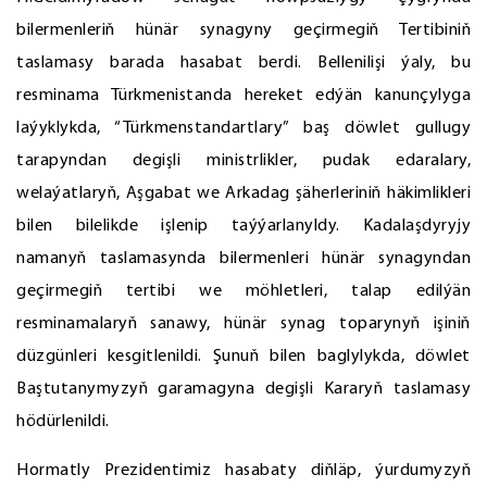
bilermenleriň hünär synagyny geçirmegiň Tertibiniň
taslamasy barada hasabat berdi. Bellenilişi ýaly, bu
resminama Türkmenistanda hereket edýän kanunçylyga
laýyklykda, “Türkmenstandartlary” baş döwlet gullugy
tarapyndan degişli ministrlikler, pudak edaralary,
welaýatlaryň, Aşgabat we Arkadag şäherleriniň häkimlikleri
bilen bilelikde işlenip taýýarlanyldy. Kadalaşdyryjy
namanyň taslamasynda bilermenleri hünär synagyndan
geçirmegiň tertibi we möhletleri, talap edilýän
resminamalaryň sanawy, hünär synag toparynyň işiniň
düzgünleri kesgitlenildi. Şunuň bilen baglylykda, döwlet
Baştutanymyzyň garamagyna degişli Kararyň taslamasy
hödürlenildi.
Hormatly Prezidentimiz hasabaty diňläp, ýurdumyzyň