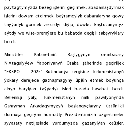
paýtagtymyzda bezeg işlerini geçirmek, abadanlaşdyrmak
işlerini dowam etdirmek, baýramçylyk dabaralaryna gowy
taýýarlyk görmek zerurdyr diýip, döwlet Baştutanymyz
aýtdy we wise-premýere bu babatda degişli tabşyryklary
berdi.
Ministrler Kabinetiniň Başlygynyň orunbasary
N.Atagulyýew Ýaponiýanyň Osaka şäherinde geçiriljek
“EKSPO — 2025” Bütindünýä sergisine Türkmenistanyň
ýokary derejede gatnaşmagyny üpjün etmek boýunça
alnyp barylýan taýýarlyk işleri barada hasabat berdi.
Bellenilişi ýaly, Türkmenistanyň milli pawilýonynda
Gahryman Arkadagymyzyň başlangyçlaryny üstünlikli
durmuşa geçirýän hormatly Prezidentimiziň özgertmeler
syýasaty netijesinde ýurdumyzda gazanylýan ösüşler,