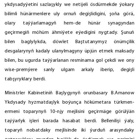
ykdysadyýetini sazlaşykly we netijeli ösdürmekde ýokary
bilimli hünärmenlere uly ornuň degişlidigini, şoňa görä,
olary taýýarlamagyň hem-de hünär synagyndan
geçirmegiň möhüm ähmiýete eýedigini nygtady. Şunuň
bilen baglylykda, döwlet Baştutanymyz önümçilik
desgalarynyň kadaly ulanylmagyny üpjün etmek maksady
bilen, bu ugurda taýýarlanan resminama gol çekdi we ony
wise-premýere sanly ulgam arkaly iberip, degişli
tabşyryklary berdi.
Ministrler Kabinetiniň Başlygynyň orunbasary B.Amanow
Ykdysady hyzmatdaşlyk boýunça hökümetara türkmen-
ermeni toparynyň 10-njy mejlisini geçirmäge görülýän
taýýarlyk işleri barada hasabat berdi. Bellenilişi ýaly,
toparyň nobatdaky mejlisinde iki ýurduň arasyndaky