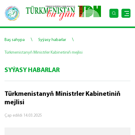
\
\
Baş sahypa
Syýasy habarlar
Türkmenistanyň Ministrler Kabinetiniň mejlisi
SYÝASY HABARLAR
Türkmenistanyň Ministrler Kabinetiniň
mejlisi
Çap edildi
14.03.2025