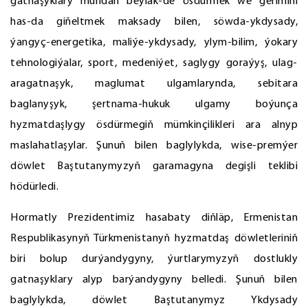
gatnaşyklary mundan beýläk-de ösdürmek we gerimini
has-da giňeltmek maksady bilen, söwda-ykdysady,
ýangyç-energetika, maliýe-ykdysady, ylym-bilim, ýokary
tehnologiýalar, sport, medeniýet, saglygy goraýyş, ulag-
aragatnaşyk, maglumat ulgamlarynda, sebitara
baglanyşyk, şertnama-hukuk ulgamy boýunça
hyzmatdaşlygy ösdürmegiň mümkinçilikleri ara alnyp
maslahatlaşylar. Şunuň bilen baglylykda, wise-premýer
döwlet Baştutanymyzyň garamagyna degişli teklibi
hödürledi.
Hormatly Prezidentimiz hasabaty diňläp, Ermenistan
Respublikasynyň Türkmenistanyň hyzmatdaş döwletleriniň
biri bolup durýandygyny, ýurtlarymyzyň dostlukly
gatnaşyklary alyp barýandygyny belledi. Şunuň bilen
baglylykda, döwlet Baştutanymyz Ykdysady