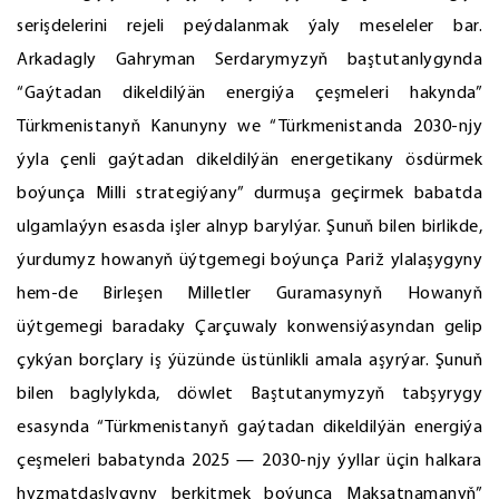
serişdelerini rejeli peýdalanmak ýaly meseleler bar.
Arkadagly Gahryman Serdarymyzyň baştutanlygynda
“Gaýtadan dikeldilýän energiýa çeşmeleri hakynda”
Türkmenistanyň Kanunyny we “Türkmenistanda 2030-njy
ýyla çenli gaýtadan dikeldilýän energetikany ösdürmek
boýunça Milli strategiýany” durmuşa geçirmek babatda
ulgamlaýyn esasda işler alnyp barylýar. Şunuň bilen birlikde,
ýurdumyz howanyň üýtgemegi boýunça Pariž ylalaşygyny
hem-de Birleşen Milletler Guramasynyň Howanyň
üýtgemegi baradaky Çarçuwaly konwensiýasyndan gelip
çykýan borçlary iş ýüzünde üstünlikli amala aşyrýar. Şunuň
bilen baglylykda, döwlet Baştutanymyzyň tabşyrygy
esasynda “Türkmenistanyň gaýtadan dikeldilýän energiýa
çeşmeleri babatynda 2025 — 2030-njy ýyllar üçin halkara
hyzmatdaşlygyny berkitmek boýunça Maksatnamanyň”