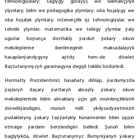
tehnologiýalary; saglygy goraýyş we lukmançylyk
ylymlary; bilim we pedagogika ylymlary; oba hojalygy we
oba hojalyk ylymlary; inženerçilik işi; tehnologiýalar we
tehniki ylymlar; matematika we tebigy ylymlar ýaly
ugurlar boýunça dostlukly ýurduň ýokary okuw
mekdeplerine iberilmeginiň maksadalaýyk
hasaplanýandygyny aýtdy hem-de döwlet
Baştutanymyzyň garamagyna degişli teklibi hödürledi.
Hormatly Prezidentimiz hasabaty diňläp, ýurdumyzda
ýaşlaryň daşary ýurtlaryň abraýly ýokary okuw
mekdeplerinde bilim almaklary üçin giň mümkinçilikleriň
döredilýändigini, munuň milli ykdysadyýetimiziň
pudaklaryny ýokary taýýarlykly hünärmenler bilen üpjün
etmäge ýardam berýändigini belledi. Şunuň bilen
baglylykda, döwlet Baştutanymyz Rumyniýanyň ýokary