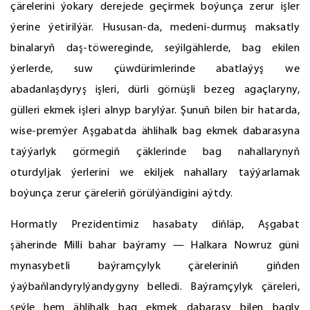
çärelerini ýokary derejede geçirmek boýunça zerur işler
ýerine ýetirilýär. Hususan-da, medeni-durmuş maksatly
binalaryň daş-töwereginde, seýilgählerde, bag ekilen
ýerlerde, suw çüwdürimlerinde abatlaýyş we
abadanlaşdyryş işleri, dürli görnüşli bezeg agaçlaryny,
gülleri ekmek işleri alnyp barylýar. Şunuň bilen bir hatarda,
wise-premýer Aşgabatda ählihalk bag ekmek dabarasyna
taýýarlyk görmegiň çäklerinde bag nahallarynyň
oturdyljak ýerlerini we ekiljek nahallary taýýarlamak
boýunça zerur çäreleriň görülýändigini aýtdy.
Hormatly Prezidentimiz hasabaty diňläp, Aşgabat
şäherinde Milli bahar baýramy — Halkara Nowruz güni
mynasybetli baýramçylyk çäreleriniň giňden
ýaýbaňlandyrylýandygyny belledi. Baýramçylyk çäreleri,
şeýle hem ählihalk bag ekmek dabarasy bilen bagly