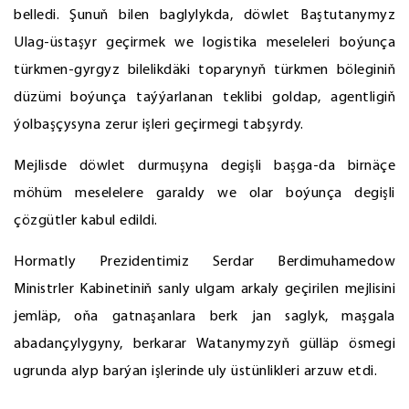
belledi. Şunuň bilen baglylykda, döwlet Baştutanymyz
Ulag-üstaşyr geçirmek we logistika meseleleri boýunça
türkmen-gyrgyz bilelikdäki toparynyň türkmen böleginiň
düzümi boýunça taýýarlanan teklibi goldap, agentligiň
ýolbaşçysyna zerur işleri geçirmegi tabşyrdy.
Mejlisde döwlet durmuşyna degişli başga-da birnäçe
möhüm meselelere garaldy we olar boýunça degişli
çözgütler kabul edildi.
Hormatly Prezidentimiz Serdar Berdimuhamedow
Ministrler Kabinetiniň sanly ulgam arkaly geçirilen mejlisini
jemläp, oňa gatnaşanlara berk jan saglyk, maşgala
abadançylygyny, berkarar Watanymyzyň gülläp ösmegi
ugrunda alyp barýan işlerinde uly üstünlikleri arzuw etdi.