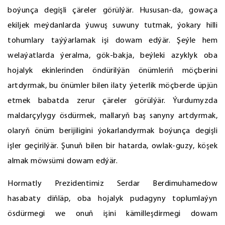
boýunça degişli çäreler görülýär. Hususan-da, gowaça
ekiljek meýdanlarda ýuwuş suwuny tutmak, ýokary hilli
tohumlary taýýarlamak işi dowam edýär. Şeýle hem
welaýatlarda ýeralma, gök-bakja, beýleki azyklyk oba
hojalyk ekinlerinden öndürilýän önümleriň möçberini
artdyrmak, bu önümler bilen ilaty ýeterlik möçberde üpjün
etmek babatda zerur çäreler görülýär. Ýurdumyzda
maldarçylygy ösdürmek, mallaryň baş sanyny artdyrmak,
olaryň önüm berijiligini ýokarlandyrmak boýunça degişli
işler geçirilýär. Şunuň bilen bir hatarda, owlak-guzy, köşek
almak möwsümi dowam edýär.
Hormatly Prezidentimiz Serdar Berdimuhamedow
hasabaty diňläp, oba hojalyk pudagyny toplumlaýyn
ösdürmegi we onuň işini kämilleşdirmegi dowam