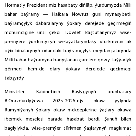
Hormatly Prezidentimiz hasabaty diňläp, ýurdumyzda Milli
bahar baýramy — Halkara Nowruz güni mynasybetli
baýramçylyk dabaralaryny ýokary derejede geçirmegiň
möhümdigine ünsi çekdi. Döwlet Baştutanymyz wise-
premýere ýurdumyzyň welaýatlaryndaky «Türkmeniň ak
öýi» binalarynyň öňündäki baýramçylyk meýdançalarynda
Milli bahar baýramyna bagyşlanan çärelere gowy taýýarlyk
görmegi hem-de olary ýokary derejede geçirmegi
tabşyrdy.
Ministrler Kabinetiniň Başlygynyň orunbasary
B.Orazdurdyýewa 2025-2026-njy okuw ýylynda
Rumyniýanyň ýokary okuw mekdeplerine ýaşlary okuwa
ibermek meselesi barada hasabat berdi. Şunuň bilen
baglylykda, wise-premýer türkmen ýaşlarynyň maglumat