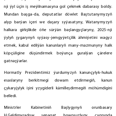
nji ýyl üçin iş meýilnamasyna gol çekmek dabarasy boldy.
Mundan başga-da, deputatlar döwlet Baştutanymyzyň
alyp barýan içeri we daşary syýasatyny, Watanymyzyň
halkara giňişlikde öňe sürýän başlangyçlaryny, 2025-nji
ýylyň şygarynyň syýasy-jemgyýetçilik ähmiýetini wagyz
etmek, kabul edilýän kanunlaryň many-mazmunyny halk
köpçüligine düşündirmek boýunça guralýan çärelere
gatnaşýarlar.
Hormatly Prezidentimiz ýurdumyzyň kanunçylyk-hukuk
esaslaryny berkitmegi dowam etdirmegiň, kanun
çykaryjylyk işini yzygiderli kämilleşdirmegiň möhümdigini
belledi.
Ministrler Kabinetiniň Başlygynyň orunbasary
H.Geldimyradow senagat howpsuzlygy çygrynda