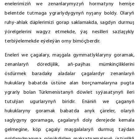
enelerimiziň we zenanlarymyzyň hormatyny hemişe
belentde tutmaga ygrarlydygynyň nyşany boldy. Olaryň
ruhy-ahlak däplerimizi gorap saklamakda, sagdyn durmuş
ýörelgelerini wagyz etmekde, ýaş nesilleri sazlaşykly
terbiýelemekde eýeleýän orny bimöçberdir.
Eneleri we çagalary, maşgala gymmatlyklaryny goramak,
zenanlaryň döredijilik, aň-paýhas mümkinçiliklerini
ösdürmek baradaky aladalar çagalardyr zenanlaryň
hukuklary babatda üstüne alan borçnamalaryna pugta
ygrarly bolan Türkmenistanyň döwlet syýasatynyň ileri
tutulýan ugurlarynyň biridir. Enäniň we çaganyň
hukuklaryny goramak babatda anyk çäreler, olaryň
saglygyny goramaga, çagalaryň doly derejede kemala
gelmegine, köp çagaly maşgalalaryň durmuş taýdan