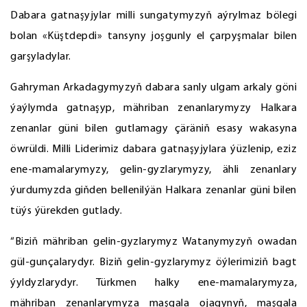
Dabara gatnaşyjylar milli sungatymyzyň aýrylmaz bölegi
bolan «Küştdepdi» tansyny joşgunly el çarpyşmalar bilen
garşyladylar.
Gahryman Arkadagymyzyň dabara sanly ulgam arkaly göni
ýaýlymda gatnaşyp, mähriban zenanlarymyzy Halkara
zenanlar güni bilen gutlamagy çäräniň esasy wakasyna
öwrüldi. Milli Liderimiz dabara gatnaşyjylara ýüzlenip, eziz
ene-mamalarymyzy, gelin-gyzlarymyzy, ähli zenanlary
ýurdumyzda giňden bellenilýän Halkara zenanlar güni bilen
tüýs ýürekden gutlady.
“Biziň mähriban gelin-gyzlarymyz Watanymyzyň owadan
gül-gunçalarydyr. Biziň gelin-gyzlarymyz öýlerimiziň bagt
ýyldyzlarydyr. Türkmen halky ene-mamalarymyza,
mähriban zenanlarymyza maşgala ojagynyň, maşgala