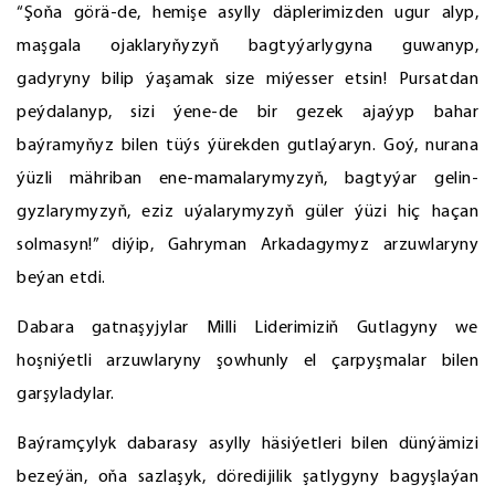
“Şoňa görä-de, hemişe asylly däplerimizden ugur alyp,
maşgala ojaklaryňyzyň bagtyýarlygyna guwanyp,
gadyryny bilip ýaşamak size miýesser etsin! Pursatdan
peýdalanyp, sizi ýene-de bir gezek ajaýyp bahar
baýramyňyz bilen tüýs ýürekden gutlaýaryn. Goý, nurana
ýüzli mähriban ene-mamalarymyzyň, bagtyýar gelin-
gyzlarymyzyň, eziz uýalarymyzyň güler ýüzi hiç haçan
solmasyn!” diýip, Gahryman Arkadagymyz arzuwlaryny
beýan etdi.
Dabara gatnaşyjylar Milli Liderimiziň Gutlagyny we
hoşniýetli arzuwlaryny şowhunly el çarpyşmalar bilen
garşyladylar.
Baýramçylyk dabarasy asylly häsiýetleri bilen dünýämizi
bezeýän, oňa sazlaşyk, döredijilik şatlygyny bagyşlaýan