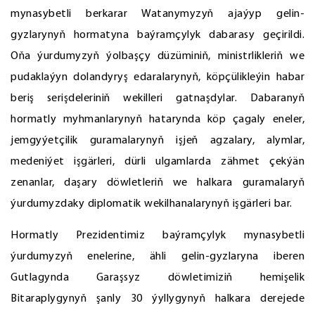
mynasybetli berkarar Watanymyzyň ajaýyp gelin-
gyzlarynyň hormatyna baýramçylyk dabarasy geçirildi.
Oňa ýurdumyzyň ýolbaşçy düzüminiň, ministrlikleriň we
pudaklaýyn dolandyryş edaralarynyň, köpçülikleýin habar
beriş serişdeleriniň wekilleri gatnaşdylar. Dabaranyň
hormatly myhmanlarynyň hatarynda köp çagaly eneler,
jemgyýetçilik guramalarynyň işjeň agzalary, alymlar,
medeniýet işgärleri, dürli ulgamlarda zähmet çekýän
zenanlar, daşary döwletleriň we halkara guramalaryň
ýurdumyzdaky diplomatik wekilhanalarynyň işgärleri bar.
Hormatly Prezidentimiz baýramçylyk mynasybetli
ýurdumyzyň enelerine, ähli gelin-gyzlaryna iberen
Gutlagynda Garaşsyz döwletimiziň hemişelik
Bitaraplygynyň şanly 30 ýyllygynyň halkara derejede