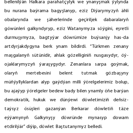
bellenilýän Halkara parahatçylyk we ynanyşmak ýylynda
bu nurana baýrama bagyşlanyp, eziz Diýarymyzyň ähli
obalarynda we şäherlerinde geçiriljek dabaralaryň
göwünleri galkyndyryp, eziz Watanymyza söýgini, eşretli
durmuşymyza, bagtyýar döwrümize buýsanjy has-da
artdyrjakdygyna berk ynam bildirdi. “Türkmen zenany
maşgalanyň sütünidir, ahlak gözelliginiň nusgasydyr, öý-
ojaklarymyzyň ýaraşygydyr. Zenanlara sarpa goýmak,
olaryň mertebesini belent tutmak gözbaşyny
müňýyllyklardan alyp gaýdýan milli ýörelgelerimiz bolup,
bu ajaýyp ýörelgeler bedew bady bilen ynamly öňe barýan
demokratik, hukuk we dünýewi döwletimiziň deňsiz-
taýsyz ösüşleri gazanýan Berkarar döwletiň täze
eýýamynyň Galkynyşy döwründe mynasyp dowam
etdirilýär” diýip, döwlet Baştutanymyz belledi.