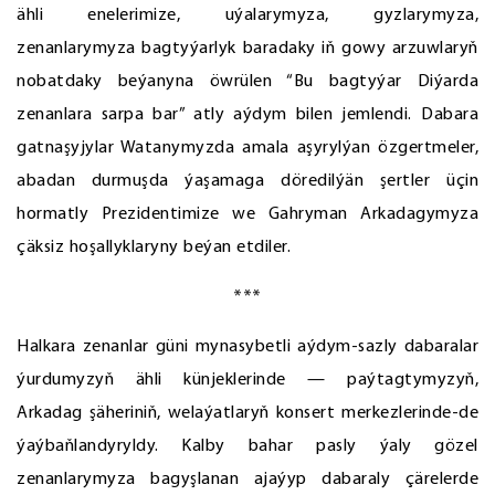
ähli enelerimize, uýalarymyza, gyzlarymyza,
zenanlarymyza bagtyýarlyk baradaky iň gowy arzuwlaryň
nobatdaky beýanyna öwrülen “Bu bagtyýar Diýarda
zenanlara sarpa bar” atly aýdym bilen jemlendi. Dabara
gatnaşyjylar Watanymyzda amala aşyrylýan özgertmeler,
abadan durmuşda ýaşamaga döredilýän şertler üçin
hormatly Prezidentimize we Gahryman Arkadagymyza
çäksiz hoşallyklaryny beýan etdiler.
***
Halkara zenanlar güni mynasybetli aýdym-sazly dabaralar
ýurdumyzyň ähli künjeklerinde — paýtagtymyzyň,
Arkadag şäheriniň, welaýatlaryň konsert merkezlerinde-de
ýaýbaňlandyryldy. Kalby bahar pasly ýaly gözel
zenanlarymyza bagyşlanan ajaýyp dabaraly çärelerde