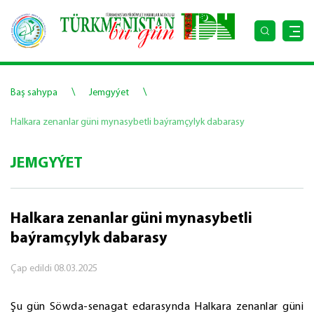
\
\
Baş sahypa
Jemgyýet
Halkara zenanlar güni mynasybetli baýramçylyk dabarasy
JEMGYÝET
Halkara zenanlar güni mynasybetli
baýramçylyk dabarasy
Çap edildi
08.03.2025
Şu gün Söwda-senagat edarasynda Halkara zenanlar güni