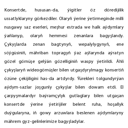
Konsertde, hususan-da, ýigitler öz döredijilik
ussatlyklaryny görkezdiler. Olaryň ýerine ýetirmeginde milli
nusgawy saz eserleri, meşhur estrada we halk aýdymlary
ýaňlanyp, olaryň hemmesi zenanlara bagyşlandy.
Çykyşlarda zenan bagtynyň, wepalylygynyň, ene
söýgüsiniň, mähriban topragyň ýaz aýlarynda aýratyn
gözel görnüşe gelýän gözelliginiň waspy ýetirildi. Ähli
çykyşlaryň wideogörnüşler bilen utgaşdyrylmagy konsertiň
özüne çekijiligini has-da artdyrdy. Ýürekleri tolgundyrýan
aýdym-sazlar joşgunly çykyşlar bilen dowam etdi. El
çarpyşmalardyr baýramçylyk gutlaglary bilen utgaşan
konsertde ýerine ýetirijiler belent ruha, hoşallyk
duýgularyna, iň gowy arzuwlara beslenen aýdymlaryny
mährem gyz-gelinlerimize bagyşladylar.