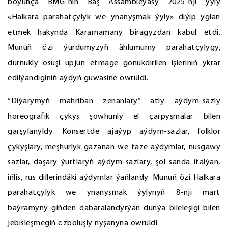
boýunça BMG-niň Baş Assambleýasy 2025-nji ýyly
«Halkara parahatçylyk we ynanyşmak ýyly» diýip yglan
etmek hakynda Kararnamany biragyzdan kabul etdi.
Munuň özi ýurdumyzyň ählumumy parahatçylygy,
durnukly ösüşi üpjün etmäge gönükdirilen işleriniň ykrar
edilýändiginiň aýdyň güwäsine öwrüldi.
“Diýarymyň mähriban zenanlary” atly aýdym-sazly
horeografik çykyş şowhunly el çarpyşmalar bilen
garşylanyldy. Konsertde ajaýyp aýdym-sazlar, folklor
çykyşlary, meşhurlyk gazanan we täze aýdymlar, nusgawy
sazlar, daşary ýurtlaryň aýdym-sazlary, şol sanda italýan,
iňlis, rus dillerindäki aýdymlar ýaňlandy. Munuň özi Halkara
parahatçylyk we ynanyşmak ýylynyň 8-nji mart
baýramyny giňden dabaralandyrýan dünýä bileleşigi bilen
jebisleşmegiň özboluşly nyşanyna öwrüldi.