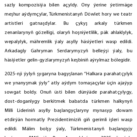
sazly kompozisiýa bilen açyldy. Ony ýerine ýetirmäge
meşhur aýdymçylar, Türkmenistanyň Döwlet hory we teatr
artistleri gatnaşdylar. Bu çykyş arkaly türkmen
zenanlarynyň gözelligi, olaryň hoşniýetlilik, päk ahlaklylyk,
wepalylyk, mähremlik ýaly asylly häsiýetleri wasp edildi.
Arkadagly Gahryman Serdarymyzyň belleýşi ýaly, bu
häsiýetler gelin-gyzlarymyzyň keşbiniň aýrylmaz bölegidir.
2025-nji ýylyň şygaryna bagyşlanan “Halkara parahatçylyk
we ynanyşmak ýyly” atly aýdym tomaşaçylar üçin ajaýyp
sowgat boldy. Onuň üsti bilen dünýäde parahatçylygy,
dost-doganlygy berkitmek babatda türkmen halkynyň
Milli Lideriniň asylly başlangyçlaryny mynasyp dowam
etdirýän hormatly Prezidentimiziň giň gerimli işleri wasp
edildi. Mälim bolşy ýaly, Türkmenistanyň başlangyjy