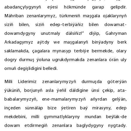
abadançylygynyň eýesi hökmünde garap gelipdir.
Mähriban zenanlarymyz, türkmeniň maşgala ojaklarynyň
siziň bilen, siziň edep-terbiýäňiz bilen dowamat-
dowamdygyny unutmaly dälsiňiz!” diýip, Gahryman
Arkadagymyz aýtdy we maşgalanyň binýadyny berk
saklamakda, çagalara mynasyp terbiýe bermekde, olary
dogry durmuş ýoluna ugrukdyrmakda zenanlara örän uly
ornuň degişlidigini belledi.
Milli Liderimiz zenanlarymyzyň durmuşda göterýän
ýüküniň, borjunyň asla ýeňil däldigine ünsi çekip, ata-
babalarymyzyň, ene-mamalarymyzyň aňyrdan gelýän,
inçeden sünnäläp bize ýetiren baý mirasyny, edep
mekdebini, milli gymmatlyklaryny mundan beýläk-de
dowam etdirmegiň zenanlara baglydygyny nygtady.