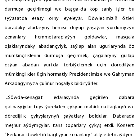
goldanylmagyna gönükdirilen maksatnamalaryň üstünlikli
durmuşa geçirilmegi we başga-da köp sanly işler bu
syýasatda esasy orny eýeleýär. Döwletimiziň özleri
baradaky aladasyny hemişe duýup ýaşaýan ýurdumyzyň
zenanlary hemmetaraplaýyn goldawlar, maşgala
ojaklaryndaky abadançylyk, saýlap alan ugurlarynda öz
mümkinçiliklerini durmuşa geçirmek, çagalaryny gülläp
ösýän abadan ýurtda terbiýelemek üçin döredilýän
mümkinçilikler üçin hormatly Prezidentimize we Gahryman
Arkadagymyza çuňňur hoşallyk bildirýärler.
...Söwda-senagat edarasynda geçirilen dabara
gatnaşyjylar tüýs ýürekden çykýan mähirli gutlaglaryň we
döredijilik çykyşlarynyň şaýatlary boldular. Dabarada
meşhur aýdymçylar, tans toparlary çykyş etdi. Konsert
“Berkarar döwletiň bagtyýar zenanlary” atly edebi aýdym-