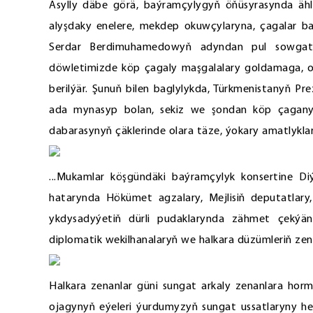
Asylly däbe görä, baýramçylygyň öňüsyrasynda ähli
alyşdaky enelere, mekdep okuwçylaryna, çagalar ba
Serdar Berdimuhamedowyň adyndan pul sowgatlar
döwletimizde köp çagaly maşgalalary goldamaga, o
berilýär. Şunuň bilen baglylykda, Türkmenistanyň P
ada mynasyp bolan, sekiz we şondan köp çagany d
dabarasynyň çäklerinde olara täze, ýokary amatlykla
...Mukamlar köşgündäki baýramçylyk konsertine Diý
hatarynda Hökümet agzalary, Mejlisiň deputatlary,
ykdysadyýetiň dürli pudaklarynda zähmet çekýän
diplomatik wekilhanalaryň we halkara düzümleriň ze
Halkara zenanlar güni sungat arkaly zenanlara hor
ojagynyň eýeleri ýurdumyzyň sungat ussatlaryny h