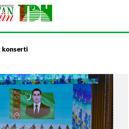
baýramçylyk konserti
 konserti