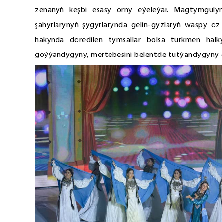
zenanyň keşbi esasy orny eýeleýär. Magtymguly
şahyrlarynyň şygyrlarynda gelin-gyzlaryň waspy öz
hakynda döredilen tymsallar bolsa türkmen hal
goýýandygyny, mertebesini belentde tutýandygyny 