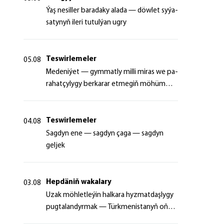
Ýaş ne­sil­ler ba­ra­da­ky ala­da — döw­let sy­ýa­
sa­ty­nyň ile­ri tu­tul­ýan ug­ry
Teswirlemeler
05.08
Me­de­ni­ýet — gym­mat­ly milli mi­ras we pa­
ra­hat­çy­ly­gy ber­ka­rar et­me­giň mö­hüm
şer­ti
Teswirlemeler
04.08
Sagdyn ene — sagdyn çaga — sagdyn
geljek
Hepdäniň wakalary
03.08
Uzak möhletleýin halkara hyzmatdaşlygy
pugtalandyrmak — Türkmenistanyň oňyn
başlangyçlarynyň maksady