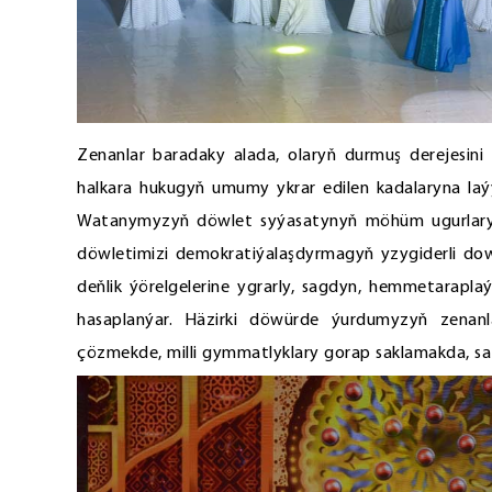
Zenanlar baradaky alada, olaryň durmuş derejesini
halkara hukugyň umumy ykrar edilen kadalaryna laý
Watanymyzyň döwlet syýasatynyň möhüm ugurlarynyň
döwletimizi demokratiýalaşdyrmagyň yzygiderli dowa
deňlik ýörelgelerine ygrarly, sagdyn, hemmetarapla
hasaplanýar. Häzirki döwürde ýurdumyzyň zenanla
çözmekde, milli gymmatlyklary gorap saklamakda, sazl