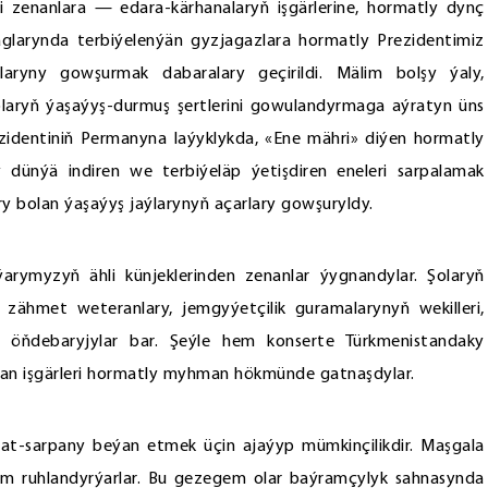
 zenanlara — edara-kärhanalaryň işgärlerine, hormatly dynç
glarynda terbiýelenýän gyzjagazlara hormatly Prezidentimiz
yny gowşurmak dabaralary geçirildi. Mälim bolşy ýaly,
laryň ýaşaýyş-durmuş şertlerini gowulandyrmaga aýratyn üns
rezidentiniň Permanyna laýyklykda, «Ene mähri» diýen hormatly
ünýä indiren we terbiýeläp ýetişdiren eneleri sarpalamak
ry bolan ýaşaýyş jaýlarynyň açarlary gowşuryldy.
arymyzyň ähli künjeklerinden zenanlar ýygnandylar. Şolaryň
 zähmet weteranlary, jemgyýetçilik guramalarynyň wekilleri,
 öňdebaryjylar bar. Şeýle hem konserte Türkmenistandaky
nan işgärleri hormatly myhman hökmünde gatnaşdylar.
mat-sarpany beýan etmek üçin ajaýyp mümkinçilikdir. Maşgala
em ruhlandyrýarlar. Bu gezegem olar baýramçylyk sahnasynda