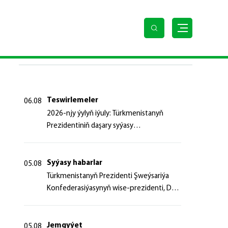
SOŇKY HABARLAR
Teswirlemeler
06.08
2026-njy ýylyň iýuly: Türkmenistanyň
Prezidentiniň daşary syýasy
başlangyçlaryndan ugur alyp
Syýasy habarlar
05.08
Türk­me­nis­ta­nyň Prezidenti Şweý­sa­ri­ýa
Kon­fe­de­ra­si­ýa­sy­nyň wi­se-prezidenti, Da­
şa­ry iş­ler fe­de­ral de­par­ta­men­ti­niň baş­ly­
gy­ny ka­bul et­di
Jemgyýet
05.08