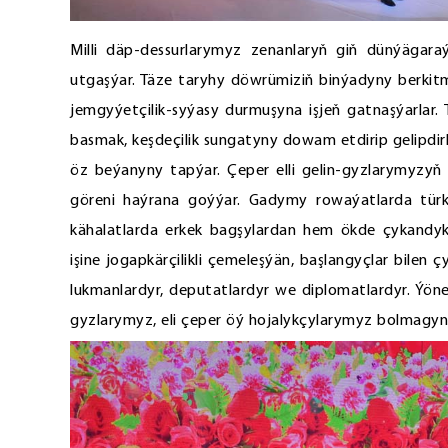
Milli däp-dessurlarymyz zenanlaryň giň dünýägaraýş
utgaşýar. Täze taryhy döwrümiziň binýadyny berki
jemgyýetçilik-syýasy durmuşyna işjeň gatnaşýarlar
basmak, keşdeçilik sungatyny dowam etdirip gelipdirl
öz beýanyny tapýar. Çeper elli gelin-gyzlarymyzyň 
göreni haýrana goýýar. Gadymy rowaýatlarda tür
kähalatlarda erkek bagşylardan hem ökde çykandyk
işine jogapkärçilikli çemeleşýän, başlangyçlar bilen
lukmanlardyr, deputatlardyr we diplomatlardyr. Ýöne 
gyzlarymyz, eli çeper öý hojalykçylarymyz bolmagynd