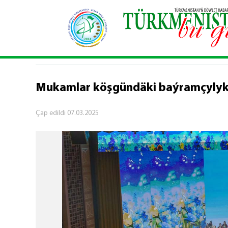
Baş sahypa
\
Medeniýet
\
Mukamlar köşgündäki 
MEDENIÝET
Mukamlar köşgündäki baýramçylyk
Çap edildi
07.03.2025