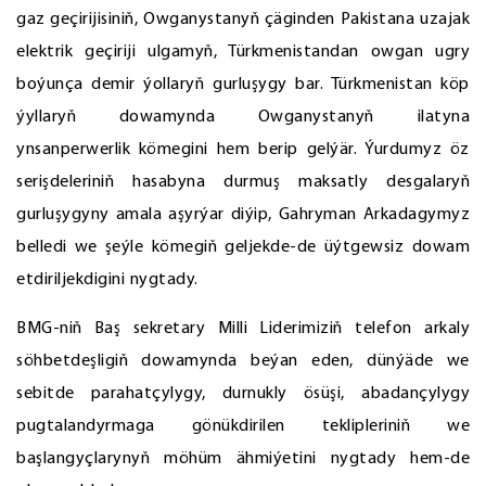
gaz geçirijisiniň, Owganystanyň çäginden Pakistana uzajak
elektrik geçiriji ulgamyň, Türkmenistandan owgan ugry
boýunça demir ýollaryň gurluşygy bar. Türkmenistan köp
ýyllaryň dowamynda Owganystanyň ilatyna
ynsanperwerlik kömegini hem berip gelýär. Ýurdumyz öz
serişdeleriniň hasabyna durmuş maksatly desgalaryň
gurluşygyny amala aşyrýar diýip, Gahryman Arkadagymyz
belledi we şeýle kömegiň geljekde-de üýtgewsiz dowam
etdiriljekdigini nygtady.
BMG-niň Baş sekretary Milli Liderimiziň telefon arkaly
söhbetdeşligiň dowamynda beýan eden, dünýäde we
sebitde parahatçylygy, durnukly ösüşi, abadançylygy
pugtalandyrmaga gönükdirilen teklipleriniň we
başlangyçlarynyň möhüm ähmiýetini nygtady hem-de