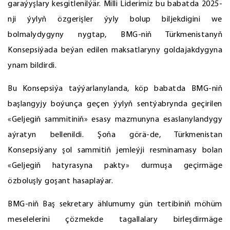
garaýyşlary kesgitlenilýär. Milli Liderimiz bu babatda 2025-
nji ýylyň özgerişler ýyly bolup biljekdigini we
bolmalydygyny nygtap, BMG-niň Türkmenistanyň
Konsepsiýada beýan edilen maksatlaryny goldajakdygyna
ynam bildirdi.
Bu Konsepsiýa taýýarlanylanda, köp babatda BMG-niň
başlangyjy boýunça geçen ýylyň sentýabrynda geçirilen
«Geljegiň sammitiniň» esasy mazmunyna esaslanylandygy
aýratyn bellenildi. Şoňa görä-de, Türkmenistan
Konsepsiýany şol sammitiň jemleýji resminamasy bolan
«Geljegiň hatyrasyna pakty» durmuşa geçirmäge
özboluşly goşant hasaplaýar.
BMG-niň Baş sekretary ählumumy gün tertibiniň möhüm
meselelerini çözmekde tagallalary birleşdirmäge