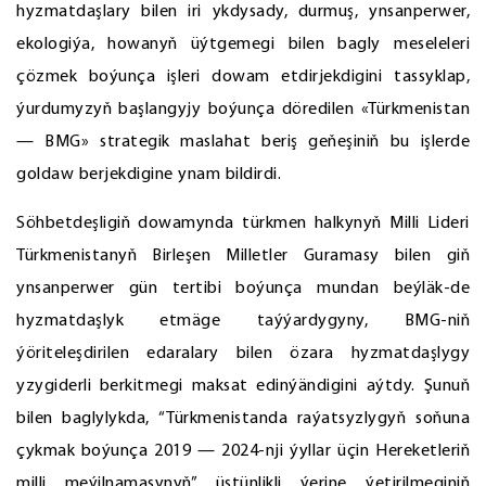
hyzmatdaşlary bilen iri ykdysady, durmuş, ynsanperwer,
ekologiýa, howanyň üýtgemegi bilen bagly meseleleri
çözmek boýunça işleri dowam etdirjekdigini tassyklap,
ýurdumyzyň başlangyjy boýunça döredilen «Türkmenistan
— BMG» strategik maslahat beriş geňeşiniň bu işlerde
goldaw berjekdigine ynam bildirdi.
Söhbetdeşligiň dowamynda türkmen halkynyň Milli Lideri
Türkmenistanyň Birleşen Milletler Guramasy bilen giň
ynsanperwer gün tertibi boýunça mundan beýläk-de
hyzmatdaşlyk etmäge taýýardygyny, BMG-niň
ýöriteleşdirilen edaralary bilen özara hyzmatdaşlygy
yzygiderli berkitmegi maksat edinýändigini aýtdy. Şunuň
bilen baglylykda, “Türkmenistanda raýatsyzlygyň soňuna
çykmak boýunça 2019 — 2024-nji ýyllar üçin Hereketleriň
milli meýilnamasynyň” üstünlikli ýerine ýetirilmeginiň