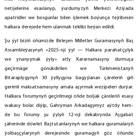
netijelerine esaslanyp, ýurdumyzyň Merkezi Aziýada
apatridler we bosgunlar bilen işlemek boýunça tejribesini
halkara derejede hem ulanmak teklibi beýan edildi.
Şu ýyl biziň öňümizde Birleşen Milletler Guramasynyň Baş
Assambleýasynyň «2025-nji ýyl — Halkara parahatçylyk
we ynanyşmak ýyly» atly Kararnamasyny durmuşa
geçirmäge gönükdirilen we Türkmenistanyň
Bitaraplygynyň 30 ýyllygyna bagyşlanan çäreleriň giň
gerimli maksatnamasyny amala aşyrmak wezipeleri durýar.
Halkara forumynyň geçirilmegi öňde boljak çäreleriň esasy
wakasy bolar diýip, Gahryman Arkadagymyz aýtdy hem-
de bu forumy şu ýylyň 12-nji dekabrynda Aşgabat
şäherinde döwlet Baştutanlarynyň we halkara guramalaryň
ýolbaşçylarynyň derejesinde guramagyň göz öňünde