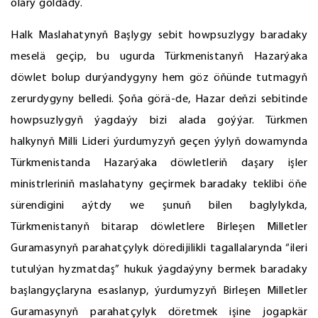
olary goldady.
Halk Maslahatynyň Başlygy sebit howpsuzlygy baradaky
meselä geçip, bu ugurda Türkmenistanyň Hazarýaka
döwlet bolup durýandygyny hem göz öňünde tutmagyň
zerurdygyny belledi. Şoňa görä-de, Hazar deňzi sebitinde
howpsuzlygyň ýagdaýy bizi alada goýýar. Türkmen
halkynyň Milli Lideri ýurdumyzyň geçen ýylyň dowamynda
Türkmenistanda Hazarýaka döwletleriň daşary işler
ministrleriniň maslahatyny geçirmek baradaky teklibi öňe
sürendigini aýtdy we şunuň bilen baglylykda,
Türkmenistanyň bitarap döwletlere Birleşen Milletler
Guramasynyň parahatçylyk döredijilikli tagallalarynda “ileri
tutulýan hyzmatdaş” hukuk ýagdaýyny bermek baradaky
başlangyçlaryna esaslanyp, ýurdumyzyň Birleşen Milletler
Guramasynyň parahatçylyk döretmek işine jogapkär