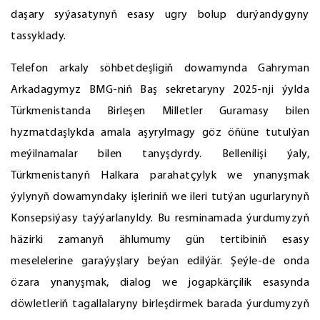
daşary syýasatynyň esasy ugry bolup durýandygyny
tassyklady.
Telefon arkaly söhbetdeşligiň dowamynda Gahryman
Arkadagymyz BMG-niň Baş sekretaryny 2025-nji ýylda
Türkmenistanda Birleşen Milletler Guramasy bilen
hyzmatdaşlykda amala aşyrylmagy göz öňüne tutulýan
meýilnamalar bilen tanyşdyrdy. Bellenilişi ýaly,
Türkmenistanyň Halkara parahatçylyk we ynanyşmak
ýylynyň dowamyndaky işleriniň we ileri tutýan ugurlarynyň
Konsepsiýasy taýýarlanyldy. Bu resminamada ýurdumyzyň
häzirki zamanyň ählumumy gün tertibiniň esasy
meselelerine garaýyşlary beýan edilýär. Şeýle-de onda
özara ynanyşmak, dialog we jogapkärçilik esasynda
döwletleriň tagallalaryny birleşdirmek barada ýurdumyzyň