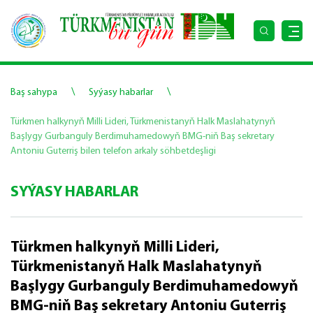
\
\
Baş sahypa
Syýasy habarlar
Türkmen halkynyň Milli Lideri, Türkmenistanyň Halk Maslahatynyň
Başlygy Gurbanguly Berdimuhamedowyň BMG-niň Baş sekretary
Antoniu Guterriş bilen telefon arkaly söhbetdeşligi
SYÝASY HABARLAR
Türkmen halkynyň Milli Lideri,
Türkmenistanyň Halk Maslahatynyň
Başlygy Gurbanguly Berdimuhamedowyň
BMG-niň Baş sekretary Antoniu Guterriş