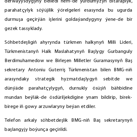
derwaýysdygyny belledi hem-de ýurdumyzyň bitaraplyk,
parahatçylyk söýüjilik ýörelgeleri esasynda bu ugurda
durmuşa geçirýän işlerini goldaýandygyny ýene-de bir
gezek tassyklady.
Söhbetdeşligiň ahyrynda türkmen halkynyň Milli Lideri,
Türkmenistanyň Halk Maslahatynyň Başlygy Gurbanguly
Berdimuhamedow we Birleşen Milletler Guramasynyň Baş
sekretary Antoniu Guterriş Türkmenistan bilen BMG-niň
arasyndaky strategik hyzmatdaşlygyň sebitde we
dünýäde parahatçylygyň, durnukly ösüşiň bähbidine
mundan beýläk-de ösdüriljekdigine ynam bildirip, birek-
birege iň gowy arzuwlaryny beýan etdiler.
Telefon arkaly söhbetdeşlik BMG-niň Baş sekretarynyň
başlangyjy boýunça geçirildi.