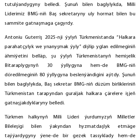
tutulýandygyny belledi. Şunuň bilen baglylykda, Milli
Liderimiz BMG-niň Baş sekretaryny uly hormat bilen bu
sammite gatnaşmaga çagyrdy.
Antoniu Guterriş 2025-nji ýylyň Türkmenistanda “Halkara
parahatçylyk we ynanyşmak ýyly” diýlip yglan edilmeginiň
ähmiýetini belläp, şu ýylyň Türkmenistanyň hemişelik
Bitaraplygynyň 30 ýyllygyna hem-de BMG-niň
döredilmeginiň 80 ýyllygyna beslenýändigini aýtdy. Şunuň
bilen baglylykda, Baş sekretar BMG-niň düzüm birlikleriniň
Türkmenistan tarapyndan guraljak halkara çärelere işjeň
gatnaşjakdyklaryny belledi.
Türkmen halkynyň Milli Lideri ýurdumyzyň Milletler
Bileleşigi bilen ýakyndan hyzmatdaşlyk etmäge
taýýardygyny ýene-de bir gezek tassyklady hem-de