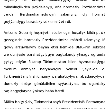
peýdaly we netijeli bolandygyny belledi hem-de
mümkinçilikden peýdalanyp, oňa hormatly Prezidentimiz
Serdar Berdimuhamedowyň salamyny, uly hormat
goýýandygy baradaky sözlerini ýetirdi.
Antoniu Guterriş hoşniýetli sözler üçin hoşallyk bildirip, öz
gezeginde, hormatly Prezidentimize mähirli salamyny, iň
gowy arzuwlaryny beýan etdi hem-de BMG-niň sebitde
we dünýäde parahatçylygyň pugtalandyrylmagy ugrunda
çykyş edýän Bitarap Türkmenistan bilen hyzmatdaşlyga
möhüm ähmiýet berýändigini belledi. Şeýle-de ol
Türkmenistanyň ählumumy parahatçylyga, abadançylyga,
durnukly ösüşe gönükdirilen syýasatyna, bu ugurdaky
başlangyçlaryna ýokary baha berdi.
Mälim bolşy ýaly, Türkmenistanyň Prezidentiniň Permanyna