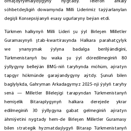
ornaşdyrylmalydygyny nygtady. Telefon arkaly
söhbetdeşligiň dowamynda Milli Liderimiz taýýarlanylan
degişli Konsepsiýanyň esasy ugurlaryny beýan etdi.
Türkmen halkynyň Milli Lideri şu ýyl Birleşen Milletler
Guramasynyň ştab-kwartirasynda Halkara parahatçylyk
we ynanyşmak ýylyna badalga berilýändigini,
Türkmenistanyň bu waka şu ýyl döredilmeginiň 80
ýyllygyny belleýän BMG-niň taryhynda möhüm, aýratyn
tapgyr hökmünde garaýandygyny aýtdy. Şunuň bilen
baglylykda, Gahryman Arkadagymyz 2025-nji ýylyň taryhy
senä — Milletler Bileleşigi tarapyndan Türkmenistanyň
hemişelik Bitaraplygynyň halkara derejede ykrar
edilmeginiň 30 ýyllygyna gabat gelmeginiň aýratyn
ähmiýetini nygtady hem-de Birleşen Milletler Guramasy
bilen strategik hyzmatdaşlygyň Bitarap Türkmenistanyň