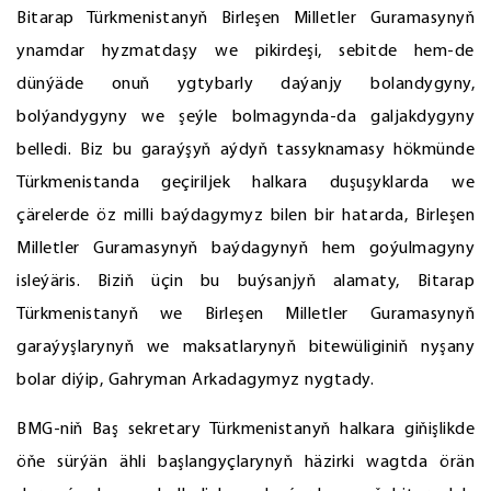
Bitarap Türkmenistanyň Birleşen Milletler Guramasynyň
ynamdar hyzmatdaşy we pikirdeşi, sebitde hem-de
dünýäde onuň ygtybarly daýanjy bolandygyny,
bolýandygyny we şeýle bolmagynda-da galjakdygyny
belledi. Biz bu garaýşyň aýdyň tassyknamasy hökmünde
Türkmenistanda geçiriljek halkara duşuşyklarda we
çärelerde öz milli baýdagymyz bilen bir hatarda, Birleşen
Milletler Guramasynyň baýdagynyň hem goýulmagyny
isleýäris. Biziň üçin bu buýsanjyň alamaty, Bitarap
Türkmenistanyň we Birleşen Milletler Guramasynyň
garaýyşlarynyň we maksatlarynyň bitewüliginiň nyşany
bolar diýip, Gahryman Arkadagymyz nygtady.
BMG-niň Baş sekretary Türkmenistanyň halkara giňişlikde
öňe sürýän ähli başlangyçlarynyň häzirki wagtda örän