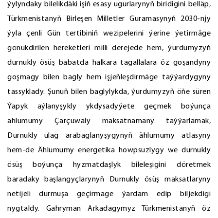
ýylyndaky bilelikdäki işiň esasy ugurlarynyň biridigini belläp,
Türkmenistanyň Birleşen Milletler Guramasynyň 2030-njy
ýyla çenli Gün tertibiniň wezipelerini ýerine ýetirmäge
gönükdirilen hereketleri milli derejede hem, ýurdumyzyň
durnukly ösüş babatda halkara tagallalara öz goşandyny
goşmagy bilen bagly hem işjeňleşdirmäge taýýardygyny
tassyklady. Şunuň bilen baglylykda, ýurdumyzyň öňe süren
Ýapyk aýlanyşykly ykdysadyýete geçmek boýunça
ählumumy Çarçuwaly maksatnamany taýýarlamak,
Durnukly ulag arabaglanyşygynyň ählumumy atlasyny
hem-de Ählumumy energetika howpsuzlygy we durnukly
ösüş boýunça hyzmatdaşlyk bileleşigini döretmek
baradaky başlangyçlarynyň Durnukly ösüş maksatlaryny
netijeli durmuşa geçirmäge ýardam edip biljekdigi
nygtaldy. Gahryman Arkadagymyz Türkmenistanyň öz