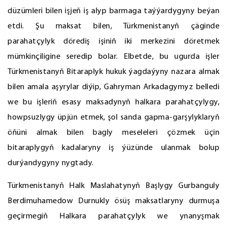
düzümleri bilen işjeň iş alyp barmaga taýýardygyny beýan
etdi. Şu maksat bilen, Türkmenistanyň çäginde
parahatçylyk dörediş işiniň iki merkezini döretmek
mümkinçiligine seredip bolar. Elbetde, bu ugurda işler
Türkmenistanyň Bitaraplyk hukuk ýagdaýyny nazara almak
bilen amala aşyrylar diýip, Gahryman Arkadagymyz belledi
we bu işleriň esasy maksadynyň halkara parahatçylygy,
howpsuzlygy üpjün etmek, şol sanda gapma-garşylyklaryň
öňüni almak bilen bagly meseleleri çözmek üçin
bitaraplygyň kadalaryny iş ýüzünde ulanmak bolup
durýandygyny nygtady.
Türkmenistanyň Halk Maslahatynyň Başlygy Gurbanguly
Berdimuhamedow Durnukly ösüş maksatlaryny durmuşa
geçirmegiň Halkara parahatçylyk we ynanyşmak