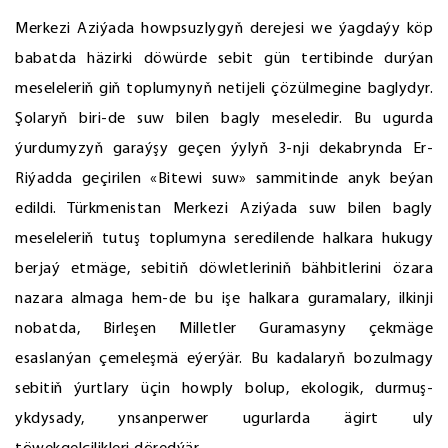
Merkezi Aziýada howpsuzlygyň derejesi we ýagdaýy köp
babatda häzirki döwürde sebit gün tertibinde durýan
meseleleriň giň toplumynyň netijeli çözülmegine baglydyr.
Şolaryň biri-de suw bilen bagly meseledir. Bu ugurda
ýurdumyzyň garaýşy geçen ýylyň 3-nji dekabrynda Er-
Riýadda geçirilen «Bitewi suw» sammitinde anyk beýan
edildi. Türkmenistan Merkezi Aziýada suw bilen bagly
meseleleriň tutuş toplumyna seredilende halkara hukugy
berjaý etmäge, sebitiň döwletleriniň bähbitlerini özara
nazara almaga hem-de bu işe halkara guramalary, ilkinji
nobatda, Birleşen Milletler Guramasyny çekmäge
esaslanýan çemeleşmä eýerýär. Bu kadalaryň bozulmagy
sebitiň ýurtlary üçin howply bolup, ekologik, durmuş-
ykdysady, ynsanperwer ugurlarda ägirt uly