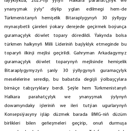
laýyklykda, 2025-nji ýylyň “Halkara parahatçylyk we
ynanyşmak ýyly” diýlip yglan edilmegi hem-de
Türkmenistanyň hemişelik Bitaraplygynyň 30 ýyllygy
mynasybetli çäreleri ýokary derejede geçirmek boýunça
guramaçylyk döwlet topary döredildi. Ýakynda bolsa
türkmen halkynyň Milli Lideriniň başlyklyk etmeginde bu
toparyň ilkinji mejlisi geçirildi. Gahryman Arkadagymyz
guramaçylyk döwlet toparynyň mejlisinde hemişelik
Bitaraplygymyzyň şanly 30 ýyllygynyň guramaçylyk
meselelerine seredip, bu babatda degişli ýolbaşçylara
birnäçe tabşyryklary berdi. Şeýle hem Türkmenistanyň
Halkara parahatçylyk we ynanyşmak ýylynyň
dowamyndaky işleriniň we ileri tutýan ugurlarynyň
Konsepsiýasyny işläp düzmek barada BMG-niň düzüm
birlikleri bilen geňeşmeleri geçirip, onuň durmuşa