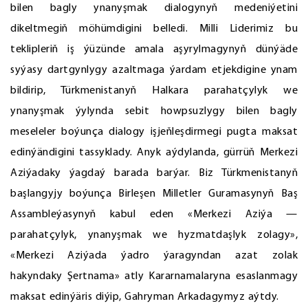
bilen bagly ynanyşmak dialogynyň medeniýetini
dikeltmegiň möhümdigini belledi. Milli Liderimiz bu
teklipleriň iş ýüzünde amala aşyrylmagynyň dünýäde
syýasy dartgynlygy azaltmaga ýardam etjekdigine ynam
bildirip, Türkmenistanyň Halkara parahatçylyk we
ynanyşmak ýylynda sebit howpsuzlygy bilen bagly
meseleler boýunça dialogy işjeňleşdirmegi pugta maksat
edinýändigini tassyklady. Anyk aýdylanda, gürrüň Merkezi
Aziýadaky ýagdaý barada barýar. Biz Türkmenistanyň
başlangyjy boýunça Birleşen Milletler Guramasynyň Baş
Assambleýasynyň kabul eden «Merkezi Aziýa —
parahatçylyk, ynanyşmak we hyzmatdaşlyk zolagy»,
«Merkezi Aziýada ýadro ýaragyndan azat zolak
hakyndaky Şertnama» atly Kararnamalaryna esaslanmagy
maksat edinýäris diýip, Gahryman Arkadagymyz aýtdy.