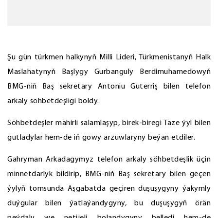
Şu gün türkmen halkynyň Milli Lideri, Türkmenistanyň Halk
Maslahatynyň Başlygy Gurbanguly Berdimuhamedowyň
BMG-niň Baş sekretary Antoniu Guterriş bilen telefon
arkaly söhbetdeşligi boldy.
Söhbetdeşler mähirli salamlaşyp, birek-biregi Täze ýyl bilen
gutladylar hem-de iň gowy arzuwlaryny beýan etdiler.
Gahryman Arkadagymyz telefon arkaly söhbetdeşlik üçin
minnetdarlyk bildirip, BMG-niň Baş sekretary bilen geçen
ýylyň tomsunda Aşgabatda geçiren duşuşygyny ýakymly
duýgular bilen ýatlaýandygyny, bu duşuşygyň örän