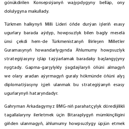
gönükdirilen Konsepsiýanyň wajypdygyny belläp, ony
dolulygyna makullady.
Türkmen halkynyň Milli Lideri öňde durýan işleriň esasy
ugurlary barada aýdyp, howpsuzlyk bilen bagly meselä
ünsi çekdi hem-de Türkmenistanyň Birleşen Milletler
Guramasynyň howandarlygynda Ählumumy howpsuzlyk
strategiýasyny işläp taýýarlamak baradaky başlangyjyny
nygtady. Gapma-garşylykly ýagdaýlaryň öňüni almagyň
we olary aradan aýyrmagyň guraly hökmünde öňüni alyş
diplomatiýasyny işjeň ulanmak bu strategiýanyň esasy
ugurlarynyň hataryndadyr.
Gahryman Arkadagymyz BMG-niň parahatçylyk döredijilikli
tagallalaryny ilerletmek üçin Bitaraplygyň mümkinçiligini
giňden ulanmagyň, ählumumy howpsuzlygy üpjün etmek