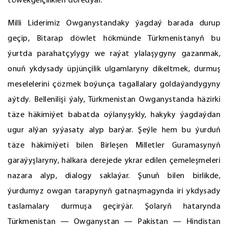
töwekgelçilikleri döredýär.
Milli Liderimiz Owganystandaky ýagdaý barada durup
geçip, Bitarap döwlet hökmünde Türkmenistanyň bu
ýurtda parahatçylygy we raýat ylalaşygyny gazanmak,
onuň ykdysady üpjünçilik ulgamlaryny dikeltmek, durmuş
meselelerini çözmek boýunça tagallalary goldaýandygyny
aýtdy. Bellenilişi ýaly, Türkmenistan Owganystanda häzirki
täze häkimiýet babatda oýlanyşykly, hakyky ýagdaýdan
ugur alýan syýasaty alyp barýar. Şeýle hem bu ýurduň
täze häkimiýeti bilen Birleşen Milletler Guramasynyň
garaýyşlaryny, halkara derejede ykrar edilen çemeleşmeleri
nazara alyp, dialogy saklaýar. Şunuň bilen birlikde,
ýurdumyz owgan tarapynyň gatnaşmagynda iri ykdysady
taslamalary durmuşa geçirýär. Şolaryň hatarynda
Türkmenistan — Owganystan — Pakistan — Hindistan