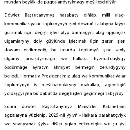
mundan beýläk-de pugtalandyrylmagy meýilleşdirilýär.
Döwlet Baştutanymyz hasabaty diňläp, milli ulag-
kommunikasiýalar toplumynyň işini döwrüň talabyna laýyk
guramak üçin degişli işleri alyp barmagyň, ulag üpjünçilik
ulgamlaryny doly güýjünde işletmek üçin zerur işleri
dowam etdirmegiň, bu ugurda toplumyň işine sanly
ulgamy ornaşdyrmaga we halkara hyzmatdaşlygy
ösdürmäge aýratyn ähmiýet bermegiň zerurdygyny
belledi. Hormatly Prezidentimiz ulag we kommunikasiýalar
toplumynyň iş meýilnamalaryny makullap, agentligiň
ýolbaşçysyna bu babatda degişli işleri geçirmegi tabşyrdy.
Soňra döwlet Baştutanymyz Ministrler Kabinetiniň
agzalaryna ýüzlenip, 2025-nji ýylyň «Halkara parahatçylyk
we ynanyşmak ýyly» diýlip yglan edilendigini we şu ýyl