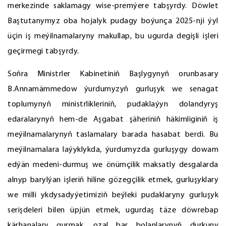
merkezinde saklamagy wise-premýere tabşyrdy. Döwlet
Baştutanymyz oba hojalyk pudagy boýunça 2025-nji ýyl
üçin iş meýilnamalaryny makullap, bu ugurda degişli işleri
geçirmegi tabşyrdy.
Soňra Ministrler Kabinetiniň Başlygynyň orunbasary
B.Annamämmedow ýurdumyzyň gurluşyk we senagat
toplumynyň ministrlikleriniň, pudaklaýyn dolandyryş
edaralarynyň hem-de Aşgabat şäheriniň häkimliginiň iş
meýilnamalarynyň taslamalary barada hasabat berdi. Bu
meýilnamalara laýyklykda, ýurdumyzda gurluşygy dowam
edýän medeni-durmuş we önümçilik maksatly desgalarda
alnyp barylýan işleriň hiline gözegçilik etmek, gurluşyklary
we milli ykdysadyýetimiziň beýleki pudaklaryny gurluşyk
serişdeleri bilen üpjün etmek, ugurdaş täze döwrebap
kärhanalary gurmak, ozal bar bolanlarynyň durkuny