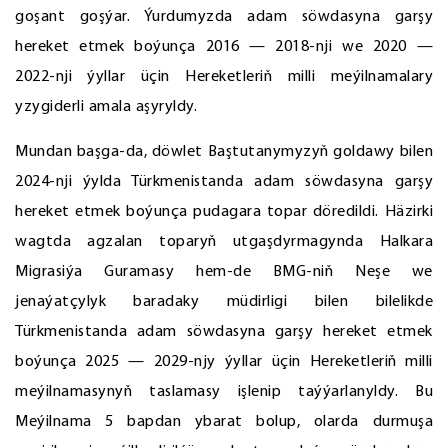
goşant goşýar. Ýurdumyzda adam söwdasyna garşy
hereket etmek boýunça 2016 — 2018-nji we 2020 —
2022-nji ýyllar üçin Hereketleriň milli meýilnamalary
yzygiderli amala aşyryldy.
Mundan başga-da, döwlet Baştutanymyzyň goldawy bilen
2024-nji ýylda Türkmenistanda adam söwdasyna garşy
hereket etmek boýunça pudagara topar döredildi. Häzirki
wagtda agzalan toparyň utgaşdyrmagynda Halkara
Migrasiýa Guramasy hem-de BMG-niň Neşe we
jenaýatçylyk baradaky müdirligi bilen bilelikde
Türkmenistanda adam söwdasyna garşy hereket etmek
boýunça 2025 — 2029-njy ýyllar üçin Hereketleriň milli
meýilnamasynyň taslamasy işlenip taýýarlanyldy. Bu
Meýilnama 5 bapdan ybarat bolup, olarda durmuşa