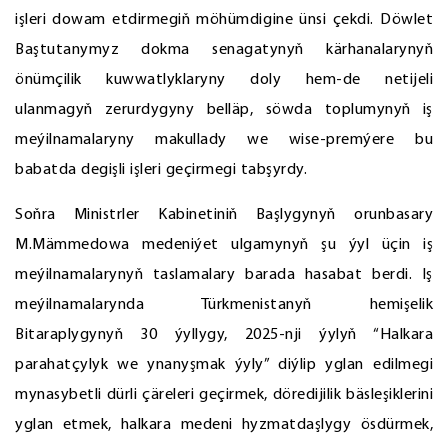
işleri dowam etdirmegiň möhümdigine ünsi çekdi. Döwlet
Baştutanymyz dokma senagatynyň kärhanalarynyň
önümçilik kuwwatlyklaryny doly hem-de netijeli
ulanmagyň zerurdygyny belläp, söwda toplumynyň iş
meýilnamalaryny makullady we wise-premýere bu
babatda degişli işleri geçirmegi tabşyrdy.
Soňra Ministrler Kabinetiniň Başlygynyň orunbasary
M.Mämmedowa medeniýet ulgamynyň şu ýyl üçin iş
meýilnamalarynyň taslamalary barada hasabat berdi. Iş
meýilnamalarynda Türkmenistanyň hemişelik
Bitaraplygynyň 30 ýyllygy, 2025-nji ýylyň “Halkara
parahatçylyk we ynanyşmak ýyly” diýlip yglan edilmegi
mynasybetli dürli çäreleri geçirmek, döredijilik bäsleşiklerini
yglan etmek, halkara medeni hyzmatdaşlygy ösdürmek,