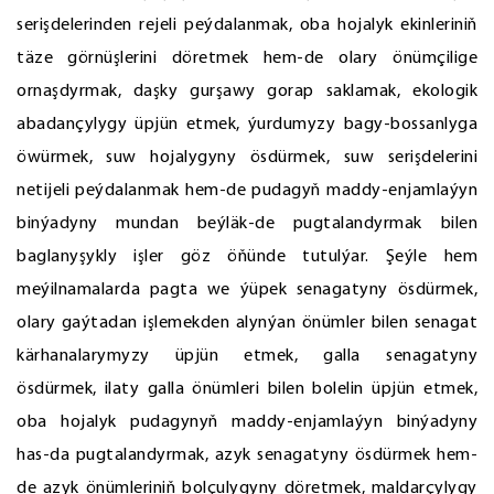
serişdelerinden rejeli peýdalanmak, oba hojalyk ekinleriniň
täze görnüşlerini döretmek hem-de olary önümçilige
ornaşdyrmak, daşky gurşawy gorap saklamak, ekologik
abadançylygy üpjün etmek, ýurdumyzy bagy-bossanlyga
öwürmek, suw hojalygyny ösdürmek, suw serişdelerini
netijeli peýdalanmak hem-de pudagyň maddy-enjamlaýyn
binýadyny mundan beýläk-de pugtalandyrmak bilen
baglanyşykly işler göz öňünde tutulýar. Şeýle hem
meýilnamalarda pagta we ýüpek senagatyny ösdürmek,
olary gaýtadan işlemekden alynýan önümler bilen senagat
kärhanalarymyzy üpjün etmek, galla senagatyny
ösdürmek, ilaty galla önümleri bilen bolelin üpjün etmek,
oba hojalyk pudagynyň maddy-enjamlaýyn binýadyny
has-da pugtalandyrmak, azyk senagatyny ösdürmek hem-
de azyk önümleriniň bolçulygyny döretmek, maldarçylygy