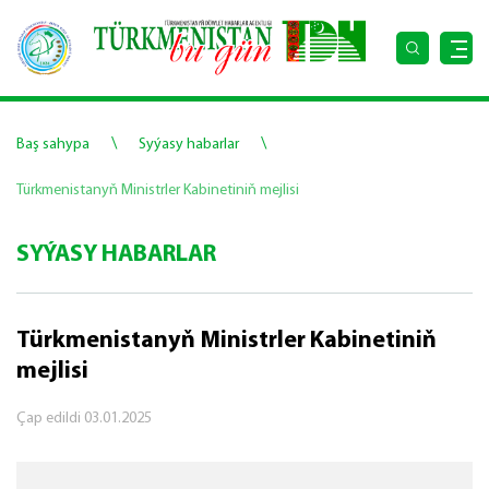
\
\
Baş sahypa
Syýasy habarlar
Türkmenistanyň Ministrler Kabinetiniň mejlisi
SYÝASY HABARLAR
Türkmenistanyň Ministrler Kabinetiniň
mejlisi
Çap edildi
03.01.2025