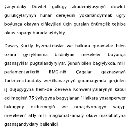
ýanyndaky Döwlet gullugy akademiýasynyň döwlet
gullukçylarynyň hünär derejesini ýokarlandyrmak ugry
boýunça okaýan diňleýjileri üçin guralan önümçilik tejribe
okuw sapagy barada aýdyldy.
Daşary ýurtly hyzmatdaşlar we halkara guramalar bilen
özara gyzyklanma bildirilýän meseleler boýunça
gatnaşyklar pugtalandyrylýar. Şunuň bilen baglylykda, milli
parlamentarileriň BMG-niň Çagalar gaznasynyň
Türkmenistandaky wekilhanasynyň guramagynda geçirilen
iş duşuşygyna hem-de Ženewa Konwensiýalarynyň kabul
edilmeginiň 75 ýyllygyna bagyşlanan “Halkara ynsanperwer
hukugyny ösdürmegiň we ornaşdyrmagyň wajyp
meseleleri” atly milli maglumat-amaly okuw maslahatyna
gatnaşandyklary bellenildi.