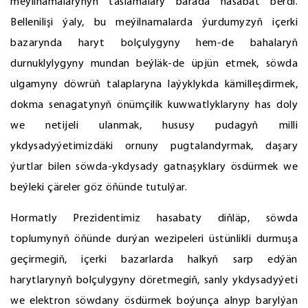
meýilnamalarynyň taslamalary barada hasabat berdi.
Bellenilişi ýaly, bu meýilnamalarda ýurdumyzyň içerki
bazarynda haryt bolçulygyny hem-de bahalaryň
durnuklylygyny mundan beýläk-de üpjün etmek, söwda
ulgamyny döwrüň talaplaryna laýyklykda kämilleşdirmek,
dokma senagatynyň önümçilik kuwwatlyklaryny has doly
we netijeli ulanmak, hususy pudagyň milli
ykdysadyýetimizdäki ornuny pugtalandyrmak, daşary
ýurtlar bilen söwda-ykdysady gatnaşyklary ösdürmek we
beýleki çäreler göz öňünde tutulýar.
Hormatly Prezidentimiz hasabaty diňläp, söwda
toplumynyň öňünde durýan wezipeleri üstünlikli durmuşa
geçirmegiň, içerki bazarlarda halkyň sarp edýän
harytlarynyň bolçulygyny döretmegiň, sanly ykdysadyýeti
we elektron söwdany ösdürmek boýunça alnyp barylýan