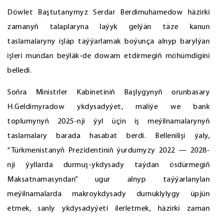
Döwlet Baştutanymyz Serdar Berdimuhamedow häzirki
zamanyň talaplaryna laýyk gelýän täze kanun
taslamalaryny işläp taýýarlamak boýunça alnyp barylýan
işleri mundan beýläk-de dowam etdirmegiň möhümdigini
belledi.
Soňra Ministrler Kabinetiniň Başlygynyň orunbasary
H.Geldimyradow ykdysadyýet, maliýe we bank
toplumynyň 2025-nji ýyl üçin iş meýilnamalarynyň
taslamalary barada hasabat berdi. Bellenilişi ýaly,
“Türkmenistanyň Prezidentiniň ýurdumyzy 2022 — 2028-
nji ýyllarda durmuş-ykdysady taýdan ösdürmegiň
Maksatnamasyndan” ugur alnyp taýýarlanylan
meýilnamalarda makroykdysady durnuklylygy üpjün
etmek, sanly ykdysadyýeti ilerletmek, häzirki zaman