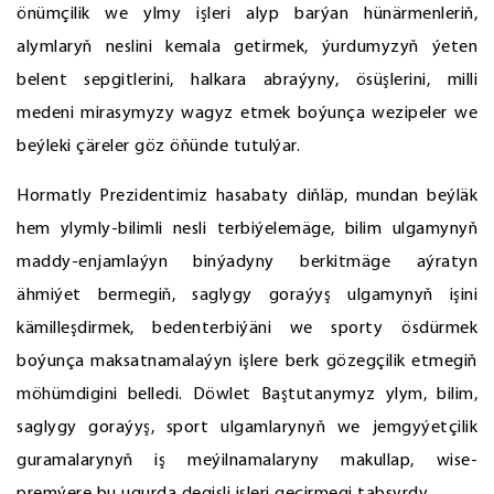
önümçilik we ylmy işleri alyp barýan hünärmenleriň,
alymlaryň neslini kemala getirmek, ýurdumyzyň ýeten
belent sepgitlerini, halkara abraýyny, ösüşlerini, milli
medeni mirasymyzy wagyz etmek boýunça wezipeler we
beýleki çäreler göz öňünde tutulýar.
Hormatly Prezidentimiz hasabaty diňläp, mundan beýläk
hem ylymly-bilimli nesli terbiýelemäge, bilim ulgamynyň
maddy-enjamlaýyn binýadyny berkitmäge aýratyn
ähmiýet bermegiň, saglygy goraýyş ulgamynyň işini
kämilleşdirmek, bedenterbiýäni we sporty ösdürmek
boýunça maksatnamalaýyn işlere berk gözegçilik etmegiň
möhümdigini belledi. Döwlet Baştutanymyz ylym, bilim,
saglygy goraýyş, sport ulgamlarynyň we jemgyýetçilik
guramalarynyň iş meýilnamalaryny makullap, wise-