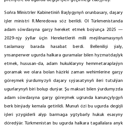
premýere bu ugurda degişli işleri geçirmegi tabşyrdy.
Soňra Ministrler Kabinetiniň Başlygynyň orunbasary, daşary
işler ministri R.Meredowa söz berildi. Ol Türkmenistanda
adam söwdasyna garşy hereket etmek boýunça 2025 —
2029-njy ýyllar üçin Hereketleriň milli meýilnamasynyň
taslamasy barada hasabat berdi. Bellenilişi ýaly,
ynsanperwer ugurda halkara guramalar bilen hyzmatdaşlyk
etmek, hususan-da, adam hukuklaryny hemmetaraplaýyn
goramak we olara bolan häzirki zaman wehimlerine garşy
göreşmek ýurdumyzyň daşary syýasatynyň ileri tutulýan
ugurlarynyň biri bolup durýar. Şu maksat bilen ýurdumyzda
adam söwdasyna garşy göreşmek ugrunda kanunçylygyň
berk binýady kemala getirildi. Munuň özi bu ugurda degişli
işleri yzygiderli alyp barmaga ygtybarly hukuk esasyny
döredýär. Türkmenistan bu ugurda halkara tagallalara anyk