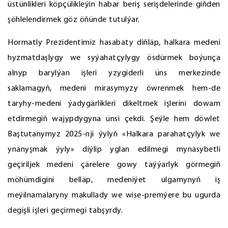
üstünlikleri köpçülikleýin habar beriş serişdelerinde giňden
şöhlelendirmek göz öňünde tutulýar.
Hormatly Prezidentimiz hasabaty diňläp, halkara medeni
hyzmatdaşlygy we syýahatçylygy ösdürmek boýunça
alnyp barylýan işleri yzygiderli üns merkezinde
saklamagyň, medeni mirasymyzy öwrenmek hem-de
taryhy-medeni ýadygärlikleri dikeltmek işlerini dowam
etdirmegiň wajypdygyna ünsi çekdi. Şeýle hem döwlet
Baştutanymyz 2025-nji ýylyň «Halkara parahatçylyk we
ynanyşmak ýyly» diýlip yglan edilmegi mynasybetli
geçiriljek medeni çärelere gowy taýýarlyk görmegiň
möhümdigini belläp, medeniýet ulgamynyň iş
meýilnamalaryny makullady we wise-premýere bu ugurda
degişli işleri geçirmegi tabşyrdy.