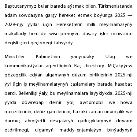
Baştutanymyz bular barada aýtmak bilen, Türkmenistanda
adam söwdasyna garşy hereket etmek boýunça 2025 —
2029-njy ýyllar üçin Hereketleriň milli meýilnamasyny
makullady hem-de wise-premýer, daşary işler ministrine
degişli işleri geçirmegi tabşyrdy.
Ministrler Kabinetiniň ýanyndaky Ulag we
kommunikasiýalar agentliginiň Baş direktory M.Çakyýew
gözegçilik edýän ulgamynyň düzüm birlikleriniň 2025-nji
ýyl üçin iş meýilnamalarynyň taslamalary barada hasabat
berdi. Bellenilişi ýaly, bu meýilnamalara laýyklykda, 2025-nji
ýylda döwrebap demir ýol, awtomobil we howa
menzilleriniň, deňiz gämileriniň, häzirki zaman önümçilik we
durmuş ähmiýetli desgalaryň gurluşyklarynyň dowam
etdirilmegi, ulgamyň maddy-enjamlaýyn binýadynyň