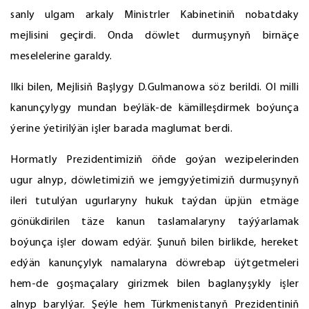
sanly ulgam arkaly Ministrler Kabinetiniň nobatdaky
mejlisini geçirdi. Onda döwlet durmuşynyň birnäçe
meselelerine garaldy.
Ilki bilen, Mejlisiň Başlygy D.Gulmanowa söz berildi. Ol milli
kanunçylygy mundan beýläk-de kämilleşdirmek boýunça
ýerine ýetirilýän işler barada maglumat berdi.
Hormatly Prezidentimiziň öňde goýan wezipelerinden
ugur alnyp, döwletimiziň we jemgyýetimiziň durmuşynyň
ileri tutulýan ugurlaryny hukuk taýdan üpjün etmäge
gönükdirilen täze kanun taslamalaryny taýýarlamak
boýunça işler dowam edýär. Şunuň bilen birlikde, hereket
edýän kanunçylyk namalaryna döwrebap üýtgetmeleri
hem-de goşmaçalary girizmek bilen baglanyşykly işler
alnyp barylýar. Şeýle hem Türkmenistanyň Prezidentiniň