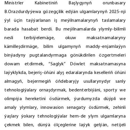
Ministrler Kabinetiniň Başlygynyň orunbasary
B.Orazdurdyýewa gözegçilik edýän ulgamlarynyň 2025-nji
ýyl üçin taýýarlanan iş meýilnamalarynyň taslamalary
barada hasabat berdi. Bu meýilnamalarda ylymly-bilimli
nesli terbiýelemäge, okuw maksatnamalaryny
kämilleşdirmäge, bilim ulgamynyň maddy-enjamlaýyn
binýadyny pugtalandyrmaga gönükdirilen özgertmeleri
dowam etdirmek, “Saglyk” Döwlet maksatnamasyna
laýyklykda, bejeriş-öňüni alyş edaralarynda keselleriň öňüni
almagyň, bejermegiň öňdebaryjy usullarynydyr sanly
tehnologiýalary ornaşdyrmak, bedenterbiýäni, sporty we
olimpiýa hereketini ösdürmek, ýurdumyzda düýpli we
amaly ylymlary, innowasion senagaty ösdürmek, zehinli
ýaşlary ýokary tehnologiýalar hem-de ylym ulgamlaryna
çekmek bilen, dünýä ölçeglerine laýyk gelýän, netijeli