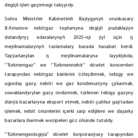
degişli işleri geçirmegi tabşyrdy.
Soňra Ministrler Kabinetiniň Başlygynyň orunbasary
B.Amanow nebitgaz toplumyna degişli pudaklaýyn
dolandyryş edaralarynyň 2025-nji ýyl üçin iş
meýilnamalarynyň taslamalary barada hasabat berdi.
Taýýarlanylan iş meýilnamalaryna laýyklykda,
“Türkmengaz” we “Türkmennebit” döwlet konsernleri
tarapyndan nebitgaz känlerini özleşdirmek, tebigy we
ugurdaş gazy, nebiti we gaz kondensatyny çykarmak,
suwuklandyrylan gazy öndürmek, türkmen tebigy gazyny
dünýä bazarlaryna eksport etmek, nebiti çuňňur gaýtadan
işlemek, nebit önümlerini içerki sarp edijilere we daşarky
bazarlara ibermek wezipeleri göz öňünde tutuldy.
“Türkmengeologiýa” döwlet korporasiýasy tarapyndan