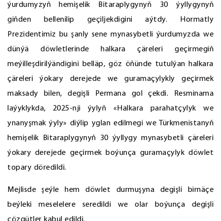
ýurdumyzyň hemişelik Bitaraplygynyň 30 ýyllygynyň
giňden bellenilip geçiljekdigini aýtdy. Hormatly
Prezidentimiz bu şanly sene mynasybetli ýurdumyzda we
dünýä döwletlerinde halkara çäreleri geçirmegiň
meýilleşdirilýändigini belläp, göz öňünde tutulýan halkara
çäreleri ýokary derejede we guramaçylykly geçirmek
maksady bilen, degişli Permana gol çekdi. Resminama
laýyklykda, 2025-nji ýylyň «Halkara parahatçylyk we
ynanyşmak ýyly» diýlip yglan edilmegi we Türkmenistanyň
hemişelik Bitaraplygynyň 30 ýyllygy mynasybetli çäreleri
ýokary derejede geçirmek boýunça guramaçylyk döwlet
topary döredildi.
Mejlisde şeýle hem döwlet durmuşyna degişli birnäçe
beýleki meselelere seredildi we olar boýunça degişli
çözgütler kabul edildi.