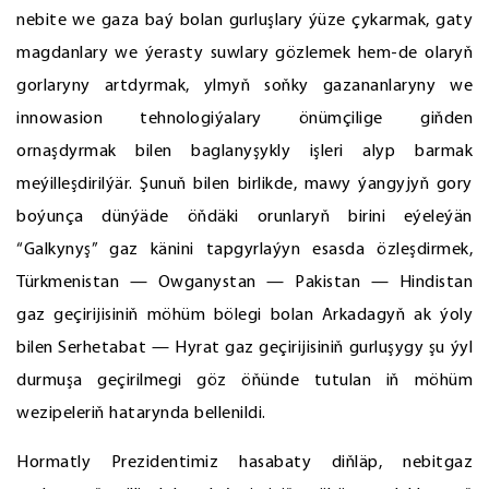
nebite we gaza baý bolan gurluşlary ýüze çykarmak, gaty
magdanlary we ýerasty suwlary gözlemek hem-de olaryň
gorlaryny artdyrmak, ylmyň soňky gazananlaryny we
innowasion tehnologiýalary önümçilige giňden
ornaşdyrmak bilen baglanyşykly işleri alyp barmak
meýilleşdirilýär. Şunuň bilen birlikde, mawy ýangyjyň gory
boýunça dünýäde öňdäki orunlaryň birini eýeleýän
“Galkynyş” gaz känini tapgyrlaýyn esasda özleşdirmek,
Türkmenistan — Owganystan — Pakistan — Hindistan
gaz geçirijisiniň möhüm bölegi bolan Arkadagyň ak ýoly
bilen Serhetabat — Hyrat gaz geçirijisiniň gurluşygy şu ýyl
durmuşa geçirilmegi göz öňünde tutulan iň möhüm
wezipeleriň hatarynda bellenildi.
Hormatly Prezidentimiz hasabaty diňläp, nebitgaz