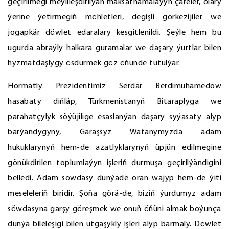
geçirilmegi meýilleşdirilýän maksatnamalaýyn çäreler, olary
ýerine ýetirmegiň möhletleri, degişli görkezijiler we
jogapkär döwlet edaralary kesgitlenildi. Şeýle hem bu
ugurda abraýly halkara guramalar we daşary ýurtlar bilen
hyzmatdaşlygy ösdürmek göz öňünde tutulýar.
Hormatly Prezidentimiz Serdar Berdimuhamedow
hasabaty diňläp, Türkmenistanyň Bitaraplyga we
parahatçylyk söýüjilige esaslanýan daşary syýasaty alyp
barýandygyny, Garaşsyz Watanymyzda adam
hukuklarynyň hem-de azatlyklarynyň üpjün edilmegine
gönükdirilen toplumlaýyn işleriň durmuşa geçirilýändigini
belledi. Adam söwdasy dünýäde örän wajyp hem-de ýiti
meseleleriň biridir. Şoňa görä-de, biziň ýurdumyz adam
söwdasyna garşy göreşmek we onuň öňüni almak boýunça
dünýä bileleşigi bilen utgaşykly işleri alyp barmaly. Döwlet