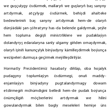
we guşçulygy ösdürmek, mallaryň we guşlaryň baş sanyny
artdyrmak, atçylygy ösdürmek, behişdi ahalteke
bedewleriniň baş sanyny artdyrmak hem-de olaryň
dünýädäki şan-şöhratyny has-da belende galdyrmak, şeýle
hem topluma degişli ministrliklere we pudaklaýyn
dolandyryş edaralaryna sanly ulgamy giňden ornaşdyrmak,
olaryň işiniň kanunçylyk binýadyny kämilleşdirmek boýunça
wezipeleri durmuşa geçirmek meýilleşdirilýär.
Hormatly Prezidentimiz hasabaty diňläp, oba hojalyk
pudagyny toplumlaýyn ösdürmegi, onuň maddy-
enjamlaýyn binýadyny pugtalandyrmagy dowam
etdirmegiň möhümdigini belledi hem-de pudak boýunça
önümçiligiň möçberlerini artdyrmak we hilini
gowulandyrmak bilen bagly meseleleri hemişe üns