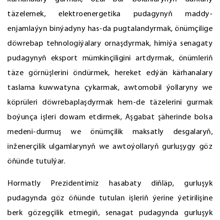
täzelemek, elektroenergetika pudagynyň maddy-
enjamlaýyn binýadyny has-da pugtalandyrmak, önümçilige
döwrebap tehnologiýalary ornaşdyrmak, himiýa senagaty
pudagynyň eksport mümkinçiligini artdyrmak, önümleriň
täze görnüşlerini öndürmek, hereket edýän kärhanalary
taslama kuwwatyna çykarmak, awtomobil ýollaryny we
köprüleri döwrebaplaşdyrmak hem-de täzelerini gurmak
boýunça işleri dowam etdirmek, Aşgabat şäherinde bolsa
medeni-durmuş we önümçilik maksatly desgalaryň,
inženerçilik ulgamlarynyň we awtoýollaryň gurluşygy göz
öňünde tutulýar.
Hormatly Prezidentimiz hasabaty diňläp, gurluşyk
pudagynda göz öňünde tutulan işleriň ýerine ýetirilişine
berk gözegçilik etmegiň, senagat pudagynda gurluşyk