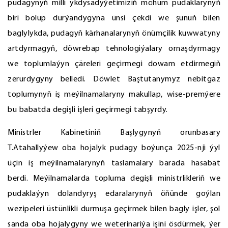
pudagynyň milli ykdysadyýetimiziň möhüm pudaklarynyň
biri bolup durýandygyna ünsi çekdi we şunuň bilen
baglylykda, pudagyň kärhanalarynyň önümçilik kuwwatyny
artdyrmagyň, döwrebap tehnologiýalary ornaşdyrmagy
we toplumlaýyn çäreleri geçirmegi dowam etdirmegiň
zerurdygyny belledi. Döwlet Baştutanymyz nebitgaz
toplumynyň iş meýilnamalaryny makullap, wise-premýere
bu babatda degişli işleri geçirmegi tabşyrdy.
Ministrler Kabinetiniň Başlygynyň orunbasary
T.Atahallyýew oba hojalyk pudagy boýunça 2025-nji ýyl
üçin iş meýilnamalarynyň taslamalary barada hasabat
berdi. Meýilnamalarda topluma degişli ministrlikleriň we
pudaklaýyn dolandyryş edaralarynyň öňünde goýlan
wezipeleri üstünlikli durmuşa geçirmek bilen bagly işler, şol
sanda oba hojalygyny we weterinariýa işini ösdürmek, ýer