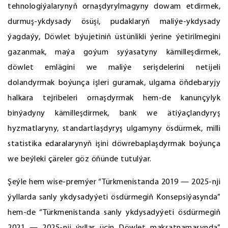
tehnologiýalarynyň ornaşdyrylmagyny dowam etdirmek,
durmuş-ykdysady ösüşi, pudaklaryň maliýe-ykdysady
ýagdaýy, Döwlet býujetiniň üstünlikli ýerine ýetirilmegini
gazanmak, maýa goýum syýasatyny kämilleşdirmek,
döwlet emlägini we maliýe serişdelerini netijeli
dolandyrmak boýunça işleri guramak, ulgama öňdebaryjy
halkara tejribeleri ornaşdyrmak hem-de kanunçylyk
binýadyny kämilleşdirmek, bank we ätiýaçlandyryş
hyzmatlaryny, standartlaşdyryş ulgamyny ösdürmek, milli
statistika edaralarynyň işini döwrebaplaşdyrmak boýunça
we beýleki çäreler göz öňünde tutulýar.
Şeýle hem wise-premýer “Türkmenistanda 2019 — 2025-nji
ýyllarda sanly ykdysadyýeti ösdürmegiň Konsepsiýasynda”
hem-de “Türkmenistanda sanly ykdysadyýeti ösdürmegiň