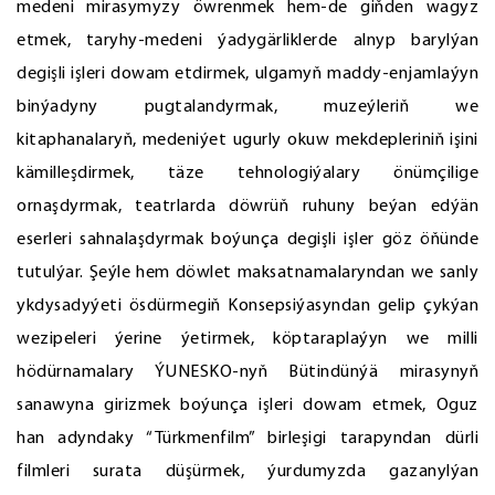
medeni mirasymyzy öwrenmek hem-de giňden wagyz
etmek, taryhy-medeni ýadygärliklerde alnyp barylýan
degişli işleri dowam etdirmek, ulgamyň maddy-enjamlaýyn
binýadyny pugtalandyrmak, muzeýleriň we
kitaphanalaryň, medeniýet ugurly okuw mekdepleriniň işini
kämilleşdirmek, täze tehnologiýalary önümçilige
ornaşdyrmak, teatrlarda döwrüň ruhuny beýan edýän
eserleri sahnalaşdyrmak boýunça degişli işler göz öňünde
tutulýar. Şeýle hem döwlet maksatnamalaryndan we sanly
ykdysadyýeti ösdürmegiň Konsepsiýasyndan gelip çykýan
wezipeleri ýerine ýetirmek, köptaraplaýyn we milli
hödürnamalary ÝUNESKO-nyň Bütindünýä mirasynyň
sanawyna girizmek boýunça işleri dowam etmek, Oguz
han adyndaky “Türkmenfilm” birleşigi tarapyndan dürli
filmleri surata düşürmek, ýurdumyzda gazanylýan