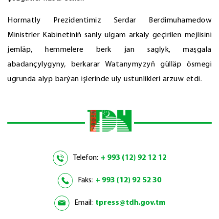
Hormatly Prezidentimiz Serdar Berdimuhamedow
Ministrler Kabinetiniň sanly ulgam arkaly geçirilen mejlisini
jemläp, hemmelere berk jan saglyk, maşgala
abadançylygyny, berkarar Watanymyzyň gülläp ösmegi
ugrunda alyp barýan işlerinde uly üstünlikleri arzuw etdi.
Telefon:
+ 993 (12) 92 12 12
Faks:
+ 993 (12) 92 52 30
Email:
tpress@tdh.gov.tm