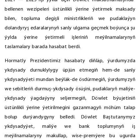
2021 — 2025-nji ýyllar üçin Döwlet maksatnamasynda”
bellenen wezipeleri üstünlikli ýerine ýetirmek maksady
bilen, topluma degişli ministrlikleriň we pudaklaýyn
dolandyryş edaralarynyň sanly ulgama geçmek boýunça şu
ýylda ýerine ýetirmeli işleriniň meýilnamalarynyň
taslamalary barada hasabat berdi.
Hormatly Prezidentimiz hasabaty diňläp, ýurdumyzda
ykdysady durnuklylygy üpjün etmegiň hem-de sanly
ykdysadyýeti mundan beýläk-de ösdürmegiň, ýurdumyzyň
we sebitleriň durmuş-ykdysady ösüşini, pudaklaryň maliýe-
ykdysady ýagdaýyny seljermegiň, Döwlet býujetiniň
üstünlikli ýerine ýetirilmegini gazanmagyň möhüm talap
bolup durýandygyny belledi. Döwlet Baştutanymyz
ykdysadyýet, maliýe we bank toplumynyň iş
meýilnamalaryny makullap, wise-premýere bu ugurda