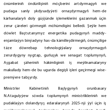
önümleriniň öndürilişiniň möçberini artdyrmagyň we
pudaga sanly ykdysadyýeti ornaşdyrmagyň hem-de
kärhanalaryň doly güýjünde işlemeklerini gazanmak üçin
zerur çäreleri görmegiň möhümdigini belledi. Şeýle hem
döwlet Baştutanymyz energetika pudagynyň maddy-
enjamlaýyn binýadyny has-da kämilleşdirmegiň, önümçilige
täze döwrebap tehnologiýalary ornaşdyrmagyň
zerurdygyny nygtap, gurluşyk we senagat toplumynyň,
Aşgabat şäheriniň häkimliginiň iş meýilnamalaryny
makullady hem-de bu ugurda degişli işleri geçirmegi wise-
premýere tabşyrdy.
Ministrler Kabinetiniň Başlygynyň orunbasary
N.Atagulyýew söwda toplumynyň ministrlikleriniň we
pudaklaýyn dolandyryş edaralarynyň 2025-nji ýyl üçin iş