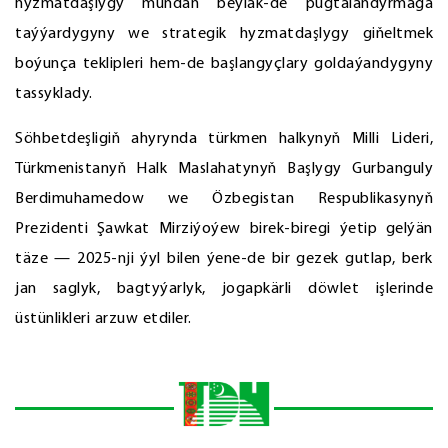
hyzmatdaşlygy mundan beýläk-de pugtalandyrmaga
taýýardygyny we strategik hyzmatdaşlygy giňeltmek
boýunça teklipleri hem-de başlangyçlary goldaýandygyny
tassyklady.
Söhbetdeşligiň ahyrynda türkmen halkynyň Milli Lideri,
Türkmenistanyň Halk Maslahatynyň Başlygy Gurbanguly
Berdimuhamedow we Özbegistan Respublikasynyň
Prezidenti Şawkat Mirziýoýew birek-biregi ýetip gelýän
täze — 2025-nji ýyl bilen ýene-de bir gezek gutlap, berk
jan saglyk, bagtyýarlyk, jogapkärli döwlet işlerinde
üstünlikleri arzuw etdiler.