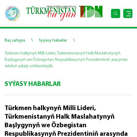
\
\
Baş sahypa
Syýasy habarlar
Türkmen halkynyň Milli Lideri, Türkmenistanyň Halk Maslahatynyň
Başlygynyň we Özbegistan Respublikasynyň Prezidentiniň arasynda
telefon arkaly söhbetdeşlik
SYÝASY HABARLAR
Türkmen halkynyň Milli Lideri,
Türkmenistanyň Halk Maslahatynyň
Başlygynyň we Özbegistan
Respublikasynyň Prezidentiniň arasynda