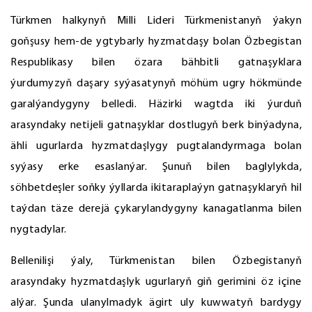
Türkmen halkynyň Milli Lideri Türkmenistanyň ýakyn
goňşusy hem-de ygtybarly hyzmatdaşy bolan Özbegistan
Respublikasy bilen özara bähbitli gatnaşyklara
ýurdumyzyň daşary syýasatynyň möhüm ugry hökmünde
garalýandygyny belledi. Häzirki wagtda iki ýurduň
arasyndaky netijeli gatnaşyklar dostlugyň berk binýadyna,
ähli ugurlarda hyzmatdaşlygy pugtalandyrmaga bolan
syýasy erke esaslanýar. Şunuň bilen baglylykda,
söhbetdeşler soňky ýyllarda ikitaraplaýyn gatnaşyklaryň hil
taýdan täze derejä çykarylandygyny kanagatlanma bilen
nygtadylar.
Bellenilişi ýaly, Türkmenistan bilen Özbegistanyň
arasyndaky hyzmatdaşlyk ugurlaryň giň gerimini öz içine
alýar. Şunda ulanylmadyk ägirt uly kuwwatyň bardygy