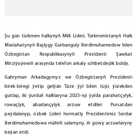
Şu gün türkmen halkynyň Milli Lideri, Türkmenistanyň Halk
Maslahatynyň Başlygy Gurbanguly Berdimuhamedow bilen
Özbegistan Respublikasynyň Prezidenti Şawkat
Mirziýoýewiň arasynda telefon arkaly söhbetdeşlik boldy.
Gahryman Arkadagymyz we Özbegistanyň Prezidenti
birek-biregi ýetip gelýän Täze ýyl bilen tüýs ýürekden
gutlap, iki ýurduň halklaryna 2025-nji ýylda parahatçylyk,
rowaçlyk, abadançylyk arzuw etdiler. Pursatdan
peýdalanyp, özbek Lideri hormatly Prezidentimiz Serdar
Berdimuhamedowa mähirli salamyny, iň gowy arzuwlaryny
beýan etdi.