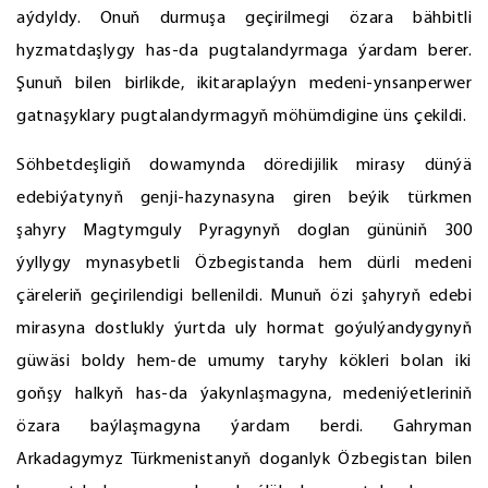
aýdyldy. Onuň durmuşa geçirilmegi özara bähbitli
hyzmatdaşlygy has-da pugtalandyrmaga ýardam berer.
Şunuň bilen birlikde, ikitaraplaýyn medeni-ynsanperwer
gatnaşyklary pugtalandyrmagyň möhümdigine üns çekildi.
Söhbetdeşligiň dowamynda döredijilik mirasy dünýä
edebiýatynyň genji-hazynasyna giren beýik türkmen
şahyry Magtymguly Pyragynyň doglan gününiň 300
ýyllygy mynasybetli Özbegistanda hem dürli medeni
çäreleriň geçirilendigi bellenildi. Munuň özi şahyryň edebi
mirasyna dostlukly ýurtda uly hormat goýulýandygynyň
güwäsi boldy hem-de umumy taryhy kökleri bolan iki
goňşy halkyň has-da ýakynlaşmagyna, medeniýetleriniň
özara baýlaşmagyna ýardam berdi. Gahryman
Arkadagymyz Türkmenistanyň doganlyk Özbegistan bilen