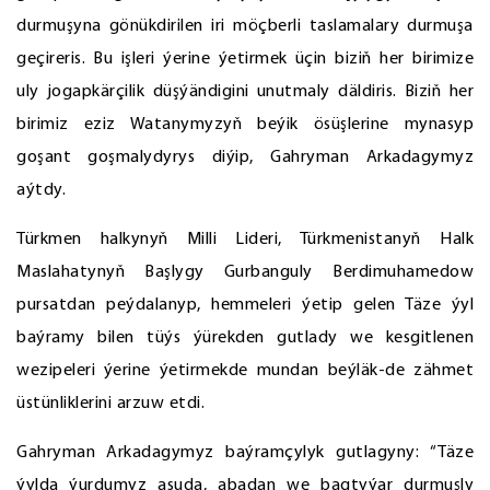
durmuşyna gönükdirilen iri möçberli taslamalary durmuşa
geçireris. Bu işleri ýerine ýetirmek üçin biziň her birimize
uly jogapkärçilik düşýändigini unutmaly däldiris. Biziň her
birimiz eziz Watanymyzyň beýik ösüşlerine mynasyp
goşant goşmalydyrys diýip, Gahryman Arkadagymyz
aýtdy.
Türkmen halkynyň Milli Lideri, Türkmenistanyň Halk
Maslahatynyň Başlygy Gurbanguly Berdimuhamedow
pursatdan peýdalanyp, hemmeleri ýetip gelen Täze ýyl
baýramy bilen tüýs ýürekden gutlady we kesgitlenen
wezipeleri ýerine ýetirmekde mundan beýläk-de zähmet
üstünliklerini arzuw etdi.
Gahryman Arkadagymyz baýramçylyk gutlagyny: “Täze
ýylda ýurdumyz asuda, abadan we bagtyýar durmuşly