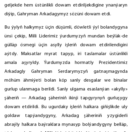
geljekde hem üstünlikli dowam etdiriljekdigine ynanýaryn
diýip, Gahryman Arkadagymyz sözüni dowam etdi.
Bu ýylyň halkymyz üçin düşümli, döwletli ýyl bolandygyna
ünsi çekip, Milli Liderimiz ýurdumyzyň mundan beýläk-de
gülläp ösmegi üçin asylly işleriň dowam etdirilendigini
aýtdy. Maksatlar myrat tapyp, iri taslamalar üstünlikli
amala aşyryldy. Ýurdumyzda hormatly Prezidentimiz
Arkadagly Gahryman Serdarymyzyň gatnaşmagynda
möhüm ähmiýeti bolan köp sanly desgalar we binalar
gurlup ulanmaga berildi. Sanly ulgama esaslanýan «akylly»
şäheriň — Arkadag şäheriniň ikinji tapgyrynyň gurluşygy
dowam etdirildi. Bu ugurdaky işleriň halkara giňişlikde uly
goldaw tapýandygyny, Arkadag şäheriniň yzygiderli
abraýly halkara baýraklara mynasyp bolýandygyny belläp,