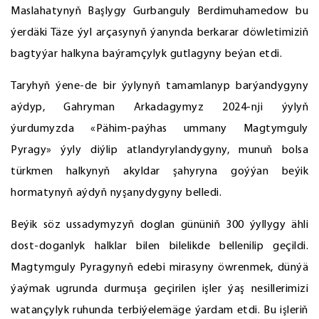
Maslahatynyň Başlygy Gurbanguly Berdimuhamedow bu
ýerdäki Täze ýyl arçasynyň ýanynda berkarar döwletimiziň
bagtyýar halkyna baýramçylyk gutlagyny beýan etdi.
Taryhyň ýene-de bir ýylynyň tamamlanyp barýandygyny
aýdyp, Gahryman Arkadagymyz 2024-nji ýylyň
ýurdumyzda «Pähim-paýhas ummany Magtymguly
Pyragy» ýyly diýlip atlandyrylandygyny, munuň bolsa
türkmen halkynyň akyldar şahyryna goýýan beýik
hormatynyň aýdyň nyşanydygyny belledi.
Beýik söz ussadymyzyň doglan gününiň 300 ýyllygy ähli
dost-doganlyk halklar bilen bilelikde bellenilip geçildi.
Magtymguly Pyragynyň edebi mirasyny öwrenmek, dünýä
ýaýmak ugrunda durmuşa geçirilen işler ýaş nesillerimizi
watançylyk ruhunda terbiýelemäge ýardam etdi. Bu işleriň