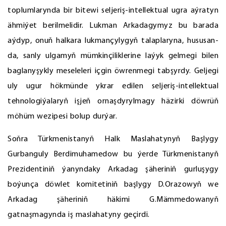
toplumlarynda bir bitewi seljeriş-intellektual ugra aýratyn
ähmiýet berilmelidir. Lukman Arkadagymyz bu barada
aýdyp, onuň halkara lukmançylygyň talaplaryna, hususan-
da, sanly ulgamyň mümkinçiliklerine laýyk gelmegi bilen
baglanyşykly meseleleri içgin öwrenmegi tabşyrdy. Geljegi
uly ugur hökmünde ykrar edilen seljeriş-intellektual
tehnologiýalaryň işjeň ornaşdyrylmagy häzirki döwrüň
möhüm wezipesi bolup durýar.
Soňra Türkmenistanyň Halk Maslahatynyň Başlygy
Gurbanguly Berdimuhamedow bu ýerde Türkmenistanyň
Prezidentiniň ýanyndaky Arkadag şäheriniň gurluşygy
boýunça döwlet komitetiniň başlygy D.Orazowyň we
Arkadag şäheriniň häkimi G.Mämmedowanyň
gatnaşmagynda iş maslahatyny geçirdi.