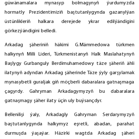
güwänamalara mynasyp bolmagynyň ýurdumyzda
hormatly Prezidentimiziň baştutanlygynda gazanylýan
üstünlikleriň halkara derejede ykrar edilýändigini
görkezýändigini belledi.
Arkadag şäheriniň häkimi G.Mämmedowa türkmen
halkynyň Milli Lideri, Türkmenistanyň Halk Maslahatynyň
Başlygy Gurbanguly Berdimuhamedowy täze şäheriň ähli
ilatynyň adyndan Arkadag şäherinde Täze ýyly garşylamak
mynasybetli guraljak giň möçberli dabaralara gatnaşmaga
çagyrdy. Gahryman Arkadagymyzyň bu dabaralara
gatnaşmagy şäher ilaty üçin uly buýsançdyr.
Bellenilişi ýaly, Arkadagly Gahryman Serdarymyzyň
baştutanlygynda halkymyz eşretli, abadan, parahat
durmuşda ýaşaýar. Häzirki wagtda Arkadag şäheri