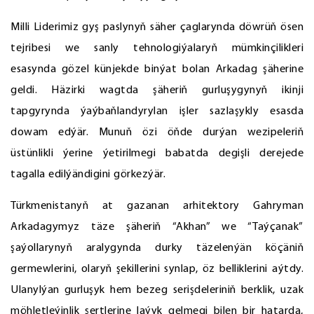
Milli Liderimiz gyş paslynyň säher çaglarynda döwrüň ösen
tejribesi we sanly tehnologiýalaryň mümkinçilikleri
esasynda gözel künjekde binýat bolan Arkadag şäherine
geldi. Häzirki wagtda şäheriň gurluşygynyň ikinji
tapgyrynda ýaýbaňlandyrylan işler sazlaşykly esasda
dowam edýär. Munuň özi öňde durýan wezipeleriň
üstünlikli ýerine ýetirilmegi babatda degişli derejede
tagalla edilýändigini görkezýär.
Türkmenistanyň at gazanan arhitektory Gahryman
Arkadagymyz täze şäheriň “Akhan” we “Taýçanak”
şaýollarynyň aralygynda durky täzelenýän köçäniň
germewlerini, olaryň şekillerini synlap, öz belliklerini aýtdy.
Ulanylýan gurluşyk hem bezeg serişdeleriniň berklik, uzak
möhletleýinlik şertlerine laýyk gelmegi bilen bir hatarda,