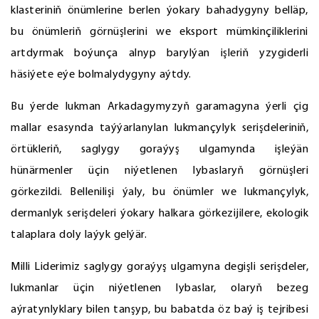
klasteriniň önümlerine berlen ýokary bahadygyny belläp,
bu önümleriň görnüşlerini we eksport mümkinçiliklerini
artdyrmak boýunça alnyp barylýan işleriň yzygiderli
häsiýete eýe bolmalydygyny aýtdy.
Bu ýerde lukman Arkadagymyzyň garamagyna ýerli çig
mallar esasynda taýýarlanylan lukmançylyk serişdeleriniň,
örtükleriň, saglygy goraýyş ulgamynda işleýän
hünärmenler üçin niýetlenen lybaslaryň görnüşleri
görkezildi. Bellenilişi ýaly, bu önümler we lukmançylyk,
dermanlyk serişdeleri ýokary halkara görkezijilere, ekologik
talaplara doly laýyk gelýär.
Milli Liderimiz saglygy goraýyş ulgamyna degişli serişdeler,
lukmanlar üçin niýetlenen lybaslar, olaryň bezeg
aýratynlyklary bilen tanşyp, bu babatda öz baý iş tejribesi