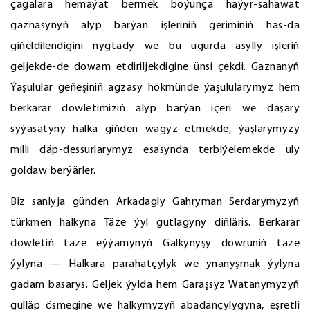
çagalara hemaýat bermek boýunça haýyr-sahawat
gaznasynyň alyp barýan işleriniň geriminiň has-da
giňeldilendigini nygtady we bu ugurda asylly işleriň
geljekde-de dowam etdiriljekdigine ünsi çekdi. Gaznanyň
Ýaşulular geňeşiniň agzasy hökmünde ýaşulularymyz hem
berkarar döwletimiziň alyp barýan içeri we daşary
syýasatyny halka giňden wagyz etmekde, ýaşlarymyzy
milli däp-dessurlarymyz esasynda terbiýelemekde uly
goldaw berýärler.
Biz sanlyja günden Arkadagly Gahryman Serdarymyzyň
türkmen halkyna Täze ýyl gutlagyny diňläris. Berkarar
döwletiň täze eýýamynyň Galkynyşy döwrüniň täze
ýylyna — Halkara parahatçylyk we ynanyşmak ýylyna
gadam basarys. Geljek ýylda hem Garaşsyz Watanymyzyň
gülläp ösmegine we halkymyzyň abadançylygyna, eşretli