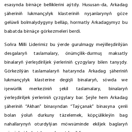
esasynda birnäçe belliklerini aýtdy. Hususan-da, Arkadag
şäheriniň lukmançylyk klasteriniň nyşanlarynyň göze
gelüwli bolmalydygyny belläp, hormatly Arkadagymyz bu
babatda birnäçe görkezmeleri berdi.
Soňra Milli Liderimiz bu ýerde gurulmagy meýilleşdirilýän
desgalaryň taslamalary, önümçilik-durmuş maksatly
binalaryň ýerleşdiriljek ýerleriniň çyzgylary bilen tanyşdy.
Görkezilýän taslamalaryň hatarynda Arkadag şäheriniň
lukmançylyk klasterine degişli binalaryň, söwda we
işewürlik merkeziniň şekil taslamalary, binalaryň
ýerleşdiriljek ýerleriniň çyzgylary bar. Şeýle hem Arkadag
şäheriniň “Akhan” binasyndan “Taýçanak” binasyna çenli
bolan ýoluň durkuny täzelemek, köpçülikleýin bag
nahallarynyň oturdylýan möwsüminde ekiljek baglaryň