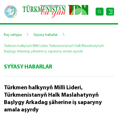
\
\
Baş sahypa
Syýasy habarlar
Türkmen halkynyň Milli Lideri, Türkmenistanyň Halk Maslahatynyň
Başlygy Arkadag şäherine iş saparyny amala aşyrdy
SYÝASY HABARLAR
Türkmen halkynyň Milli Lideri,
Türkmenistanyň Halk Maslahatynyň
Başlygy Arkadag şäherine iş saparyny
amala aşyrdy