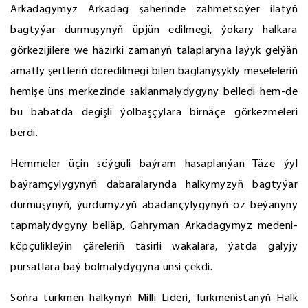
Arkadagymyz Arkadag şäherinde zähmetsöýer ilatyň
bagtyýar durmuşynyň üpjün edilmegi, ýokary halkara
görkezijilere we häzirki zamanyň talaplaryna laýyk gelýän
amatly şertleriň döredilmegi bilen baglanyşykly meseleleriň
hemişe üns merkezinde saklanmalydygyny belledi hem-de
bu babatda degişli ýolbaşçylara birnäçe görkezmeleri
berdi.
Hemmeler üçin söýgüli baýram hasaplanýan Täze ýyl
baýramçylygynyň dabaralarynda halkymyzyň bagtyýar
durmuşynyň, ýurdumyzyň abadançylygynyň öz beýanyny
tapmalydygyny belläp, Gahryman Arkadagymyz medeni-
köpçülikleýin çäreleriň täsirli wakalara, ýatda galyjy
pursatlara baý bolmalydygyna ünsi çekdi.
Soňra türkmen halkynyň Milli Lideri, Türkmenistanyň Halk