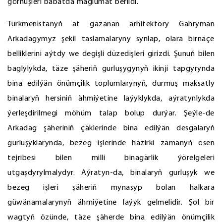
görnüşleri babatda maglumat berildi.
Türkmenistanyň at gazanan arhitektory Gahryman
Arkadagymyz şekil taslamalaryny synlap, olara birnäçe
belliklerini aýtdy we degişli düzedişleri girizdi. Şunuň bilen
baglylykda, täze şäheriň gurluşygynyň ikinji tapgyrynda
bina edilýän önümçilik toplumlarynyň, durmuş maksatly
binalaryň hersiniň ähmiýetine laýyklykda, aýratynlykda
ýerleşdirilmegi möhüm talap bolup durýar. Şeýle-de
Arkadag şäheriniň çäklerinde bina edilýän desgalaryň
gurluşyklarynda, bezeg işlerinde häzirki zamanyň ösen
tejribesi bilen milli binagärlik ýörelgeleri
utgaşdyrylmalydyr. Aýratyn-da, binalaryň gurluşyk we
bezeg işleri şäheriň mynasyp bolan halkara
güwänamalarynyň ähmiýetine laýyk gelmelidir. Şol bir
wagtyň özünde, täze şäherde bina edilýän önümçilik