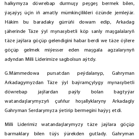
halkymyza döwrebap durmuşy peşgeş bermek bilen,
ýaşaýyş üçin iň amatly mümkinçilikleri özünde jemleýär.
Häkim bu baradaky gürrüňi dowam edip, Arkadag
şäherinde Täze ýyl mynasybetli köp sanly maşgalalaryň
täze jaýlara göçüp gelendigini habar berdi we täze öýlere
göçüp gelmek miýesser eden maşgala agzalarynyň
adyndan Milli Liderimize sagbolsun aýtdy.
G.Mämmedowa pursatdan peýdalanyp, Gahryman
Arkadagymyzdan Täze ýyl baýramçylygy mynasybetli
döwrebap jaýlardan paýly bolan bagtyýar
watandaşlarymyzyň çuňňur hoşallyklaryny Arkadagly
Gahryman Serdarymyza ýetirip bermegini haýyş etdi.
Milli Liderimiz watandaşlarymyzy täze jaýlara göçüp
barmaklary bilen tüýs ýürekden gutlady. Gahryman