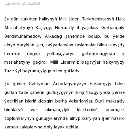
Çap edildi
28.12.2024
Şu gün türkmen halkynyň Milli Lideri, Türkmenistanyň Halk
Maslahatynyň Başlygy, Hormatly il ýaşulusy Gurbanguly
Berdimuhamedow Arkadag şäherinde bolup, bu ýerde
alnyp barylýan işler, taýýarlanylan taslamalar bilen tanyşdy
hem-de degişli ýolbaşçylaryň gatnaşmagynda iş
maslahatyny geçirdi. Milli Liderimiz bagtyýar halkymyzy
Täze ýyl baýramçylygy bilen gutlady.
Şu günler Gahryman Arkadagymyzyň başlangyjy bilen
gurlan täze şäheriň gurluşygynyň ikinji tapgyrynda ýerine
ýetirilýän işleriň depgini barha ýokarlanýar. Dürli maksatly
binalaryň we lukmançylyk klasteriniň önümçilik
toplumlarynyň gurluşyklarynda alnyp barylýan işler häzirki
zaman talaplaryna doly laýyk gelýär.