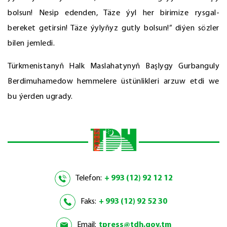
bolsun! Nesip edenden, Täze ýyl her birimize rysgal-
bereket getirsin! Täze ýylyňyz gutly bolsun!” diýen sözler
bilen jemledi.
Türkmenistanyň Halk Maslahatynyň Başlygy Gurbanguly
Berdimuhamedow hemmelere üstünlikleri arzuw etdi we
bu ýerden ugrady.
Telefon:
+ 993 (12) 92 12 12
Faks:
+ 993 (12) 92 52 30
Email:
tpress@tdh.gov.tm