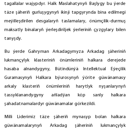
tagallalar wajypdyr. Halk Maslahatynyň Başlygy bu ýerde
täze şäheriň gurluşygynyň ikinji tapgyrynda bina edilmegi
meýilleşdirilen desgalaryň taslamalary, önümçilik-durmuş
maksatly binalaryň ýerleşdiriljek ýerleriniň çyzgylary bilen
tanyşdy.
Bu ýerde Gahryman Arkadagymyza Arkadag şäheriniň
lukmançylyk klasteriniň önümleriniň halkara derejede
hasaba alnandygyny, Bütindünýä Intellektual Eýeçilik
Guramasynyň Halkara býurosynyň ýörite güwänamasy
arkaly klasteriň önümleriniň harytlyk nyşanlarynyň
tassyklanandygyny aňladýan köp sanly halkara
şahadatnamalardyr güwänamalar görkezildi.
Milli Liderimiz täze şäheriň mynasyp bolan halkara
güwänamalarynyň Arkadag şäheriniň lukmançylyk