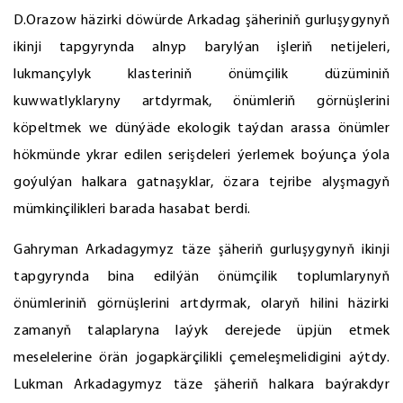
D.Orazow häzirki döwürde Arkadag şäheriniň gurluşygynyň
ikinji tapgyrynda alnyp barylýan işleriň netijeleri,
lukmançylyk klasteriniň önümçilik düzüminiň
kuwwatlyklaryny artdyrmak, önümleriň görnüşlerini
köpeltmek we dünýäde ekologik taýdan arassa önümler
hökmünde ykrar edilen serişdeleri ýerlemek boýunça ýola
goýulýan halkara gatnaşyklar, özara tejribe alyşmagyň
mümkinçilikleri barada hasabat berdi.
Gahryman Arkadagymyz täze şäheriň gurluşygynyň ikinji
tapgyrynda bina edilýän önümçilik toplumlarynyň
önümleriniň görnüşlerini artdyrmak, olaryň hilini häzirki
zamanyň talaplaryna laýyk derejede üpjün etmek
meselelerine örän jogapkärçilikli çemeleşmelidigini aýtdy.
Lukman Arkadagymyz täze şäheriň halkara baýrakdyr