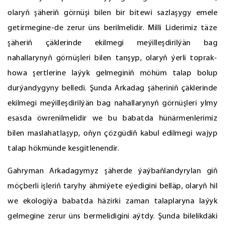
olaryň şäheriň görnüşi bilen bir bitewi sazlaşygy emele
getirmegine-de zerur üns berilmelidir. Milli Liderimiz täze
şäheriň çäklerinde ekilmegi meýilleşdirilýän bag
nahallarynyň görnüşleri bilen tanşyp, olaryň ýerli toprak-
howa şertlerine laýyk gelmeginiň möhüm talap bolup
durýandygyny belledi. Şunda Arkadag şäheriniň çäklerinde
ekilmegi meýilleşdirilýän bag nahallarynyň görnüşleri ylmy
esasda öwrenilmelidir we bu babatda hünärmenlerimiz
bilen maslahatlaşyp, oňyn çözgüdiň kabul edilmegi wajyp
talap hökmünde kesgitlenendir.
Gahryman Arkadagymyz şäherde ýaýbaňlandyrylan giň
möçberli işleriň taryhy ähmiýete eýedigini belläp, olaryň hil
we ekologiýa babatda häzirki zaman talaplaryna laýyk
gelmegine zerur üns bermelidigini aýtdy. Şunda bilelikdäki