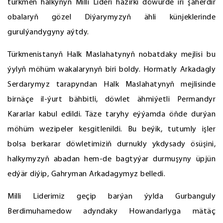
türkmen halkynyň Milli Lideri häzirki döwürde iri şäherdir
obalaryň gözel Diýarymyzyň ähli künjeklerinde
gurulýandygyny aýtdy.
Türkmenistanyň Halk Maslahatynyň nobatdaky mejlisi bu
ýylyň möhüm wakalarynyň biri boldy. Hormatly Arkadagly
Serdarymyz tarapyndan Halk Maslahatynyň mejlisinde
birnäçe il-ýurt bähbitli, döwlet ähmiýetli Permandyr
Kararlar kabul edildi. Täze taryhy eýýamda öňde durýan
möhüm wezipeler kesgitlenildi. Bu beýik, tutumly işler
bolsa berkarar döwletimiziň durnukly ykdysady ösüşini,
halkymyzyň abadan hem-de bagtyýar durmuşyny üpjün
edýär diýip, Gahryman Arkadagymyz belledi.
Milli Liderimiz geçip barýan ýylda Gurbanguly
Berdimuhamedow adyndaky Howandarlyga mätäç