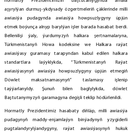
hormatly Prezidentimiziň baştutanlygynda amala
aşyrylýan durmuş-ykdysady özgertmeleriň çäklerinde milli
awiasiýa pudagynda awiasiýa howpsuzlygyny üpjün
etmek boýunça alnyp barylýan işler barada hasabat berdi.
Bellenilişi ýaly, ýurdumyzyň halkara şertnamalaryna,
Türkmenistanyň Howa kodeksine we Halkara raýat
awiasiýasy guramasy tarapyndan kabul edilen halkara
standartlara laýyklykda, “Türkmenistanyň Raýat
awiasiýasynyň awiasiýa howpsuzlygyny üpjün etmegiň
Döwlet maksatnamasynyň” taslamasy işlenip
taýýarlanyldy. Şunuň bilen baglylykda, döwlet
Baştutanymyzyň garamagyna degişli teklip hödürlenildi.
Hormatly Prezidentimiz hasabaty diňläp, milli awiasiýa
pudagynyň maddy-enjamlaýyn binýadynyň yzygiderli
pugtalandyrylýandygyny, raýat awiasiýasynyň hukuk