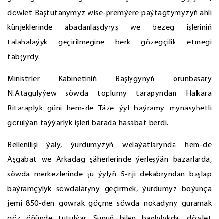
döwlet Baştutanymyz wise-premýere paýtagtymyzyň ähli
künjeklerinde abadanlaşdyryş we bezeg işleriniň
talabalaýyk geçirilmegine berk gözegçilik etmegi
tabşyrdy.
Ministrler Kabinetiniň Başlygynyň orunbasary
N.Atagulyýew söwda toplumy tarapyndan Halkara
Bitaraplyk güni hem-de Täze ýyl baýramy mynasybetli
görülýän taýýarlyk işleri barada hasabat berdi.
Bellenilişi ýaly, ýurdumyzyň welaýatlarynda hem-de
Aşgabat we Arkadag şäherlerinde ýerleşýän bazarlarda,
söwda merkezlerinde şu ýylyň 5-nji dekabryndan başlap
baýramçylyk söwdalaryny geçirmek, ýurdumyz boýunça
jemi 850-den gowrak göçme söwda nokadyny guramak
göz öňünde tutulýar. Şunuň bilen baglylykda, döwlet