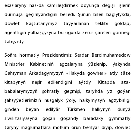
esaslaryny has-da kämilleşdirmek boýunça degişli işleriň
durmuşa geçirilýändigini belledi. Şunuň bilen baglylykda,
döwlet Baştutanymyz taýýarlanan teklibi goldap,
agentligiň ýolbaşçysyna bu ugurda zerur çäreleri görmegi
tabşyrdy.
Soňra hormatly Prezidentimiz Serdar Berdimuhamedow
Ministrler Kabinetiniň agzalaryna ýüzlenip, ýakynda
Gahryman Arkadagymyzyň «Hakyda göwheri» atly täze
kitabynyň neşir edilendigini aýtdy. Kitapda ata-
babalarymyzyň şöhratly geçmişi, taryhda yz goýan
şahsyýetlerimiziň nusgalyk ýoly, halkymyzyň agzybirligi
giňden beýan edilýär. Türkmen halkynyň dünýä
siwilizasiýasyna goşan goşandy baradaky gymmatly
taryhy maglumatlara möhüm orun berilýär diýip, döwlet