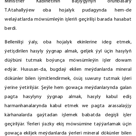
Ministrler Kabinetiniň Başlygynyň orunbasary
T.Atahallyýew oba hojalyk pudagynda hem-de
welaýatlarda möwsümleýin işleriň geçirilişi barada hasabat
berdi.
Bellenilişi ýaly, oba hojalyk ekinlerine ideg etmek,
ýetişdirilen hasyly ýygnap almak, geljek ýyl üçin hasylyň
düýbüni tutmak boýunça möwsümleýin işler dowam
edýär. Hususan-da, bugdaý ekilen meýdanlarda mineral
dökünler bilen iýmitlendirmek, ösüş suwuny tutmak işleri
ýerine ýetirilýär. Şeýle hem gowaça meýdanlarynda galan
pagta hasylyny ýygnap almak, hasyly kabul ediş
harmanhanalarynda kabul etmek we pagta arassalaýjy
kärhanalarda gaýtadan işlemek babatda degişli işler
geçirilýär. Ýerleri ýazky ekiş möwsümine taýýarlamak üçin
gowaça ekiljek meýdanlarda ýerleri mineral dökünler bilen