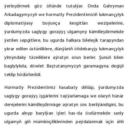
ýerleşdirmek göz öňünde tutulýar. Onda Gahryman
Arkadagymyzyň we hormatly Prezidentimiziň lukmançylyk
diplomatiýasy boýunça kesgitlän wezipelerine,
ýurdumyzda saglygy goraýyş ulgamyny kämilleşdirmekde
ýetilen sepgitlere, bu ugurda halkara bileleşik tarapyndan
ykrar edilen üstünliklere, dünýäniň öňdebaryjy lukmançylyk
ylmyndaky täzeliklere aýratyn orun berler. Şunuň bilen
baglylykda, döwlet Baştutanymyzyň garamagyna degişli
teklip hödürlenildi.
Hormatly Prezidentimiz hasabaty diňläp, ýurdumyzda
saglygy goraýyş işgärlerini taýýarlamaga we olaryň hünär
derejelerini kämilleşdirmäge aýratyn üns berilýändigini, bu
ugurda alnyp barylýan işleri has-da ösdürmekde sanly
ulgamyň giň mümkinçiliklerinden peýdalanmak üçin ähli