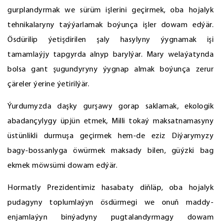
gurplandyrmak we sürüm işlerini geçirmek, oba hojalyk
tehnikalaryny taýýarlamak boýunça işler dowam edýär.
Ösdürilip ýetişdirilen şaly hasylyny ýygnamak işi
tamamlaýjy tapgyrda alnyp barylýar. Mary welaýatynda
bolsa gant şugundyryny ýygnap almak boýunça zerur
çäreler ýerine ýetirilýär.
Ýurdumyzda daşky gurşawy gorap saklamak, ekologik
abadançylygy üpjün etmek, Milli tokaý maksatnamasyny
üstünlikli durmuşa geçirmek hem-de eziz Diýarymyzy
bagy-bossanlyga öwürmek maksady bilen, güýzki bag
ekmek möwsümi dowam edýär.
Hormatly Prezidentimiz hasabaty diňläp, oba hojalyk
pudagyny toplumlaýyn ösdürmegi we onuň maddy-
enjamlaýyn binýadyny pugtalandyrmagy dowam