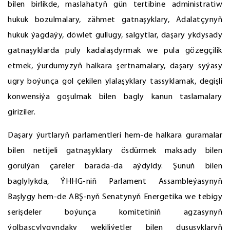
bilen birlikde, maslahatyň gün tertibine administratiw
hukuk bozulmalary, zähmet gatnaşyklary, Adalatçynyň
hukuk ýagdaýy, döwlet gullugy, salgytlar, daşary ykdysady
gatnaşyklarda puly kadalaşdyrmak we pula gözegçilik
etmek, ýurdumyzyň halkara şertnamalary, daşary syýasy
ugry boýunça gol çekilen ylalaşyklary tassyklamak, degişli
konwensiýa goşulmak bilen bagly kanun taslamalary
giriziler.
Daşary ýurtlaryň parlamentleri hem-de halkara guramalar
bilen netijeli gatnaşyklary ösdürmek maksady bilen
görülýän çäreler barada-da aýdyldy. Şunuň bilen
baglylykda, ÝHHG-niň Parlament Assambleýasynyň
Başlygy hem-de ABŞ-nyň Senatynyň Energetika we tebigy
serişdeler boýunça komitetiniň agzasynyň
ýolbaşçylygyndaky wekiliýetler bilen duşuşyklaryň