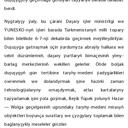
duşuşygyny geçirmäge görülýän taýýarlyk barada hasabat
berdi.
Nygtalyşy ýaly, bu çäräni Daşary işler ministrligi we
ÝUNESKO-nyň işleri barada Türkmenistanyň milli topary
bilen bilelikde 6-7-nji dekabrda geçirmek meýilleşdirilýär.
Duşuşyga gatnaşmak üçin ýurdumyza abraýly halkara we
sebit düzümleriniň, daşary ýurtlaryň birnäçesiniň ylmy-
barlag merkezleriniň wekilleri gelerler. Öňde boljak
duşuşygyň gün tertibine taryhy-medeni ýadygärlikleri
öwrenmek we dolandyrmak işine häzirki zaman
tehnologiýalaryny ornaşdyrmak, atlas kartalaryny
taýýarlamak işini ýola goýmak, Beýik Ýüpek ýolunyň Hazar
— Wolga geçelgesiniň ugrundaky taryhy-medeni mirasyň
obýektleri boýunça suratlary we çyzgylary toplamak bilen
baglanyşykly meseleler giriziler.