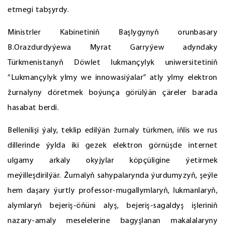
etmegi tabşyrdy.
Ministrler Kabinetiniň Başlygynyň orunbasary
B.Orazdurdyýewa Myrat Garryýew adyndaky
Türkmenistanyň Döwlet lukmançylyk uniwersitetiniň
“Lukmançylyk ylmy we innowasiýalar” atly ylmy elektron
žurnalyny döretmek boýunça görülýän çäreler barada
hasabat berdi.
Bellenilişi ýaly, teklip edilýän žurnaly türkmen, iňlis we rus
dillerinde ýylda iki gezek elektron görnüşde internet
ulgamy arkaly okyjylar köpçüligine ýetirmek
meýilleşdirilýär. Žurnalyň sahypalarynda ýurdumyzyň, şeýle
hem daşary ýurtly professor-mugallymlaryň, lukmanlaryň,
alymlaryň bejeriş-öňüni alyş, bejeriş-sagaldyş işleriniň
nazary-amaly meselelerine bagyşlanan makalalaryny