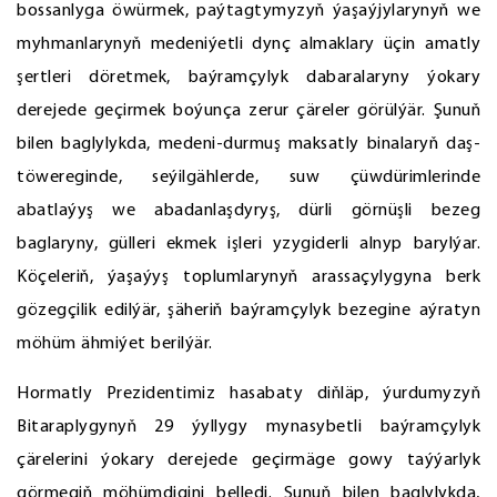
bossanlyga öwürmek, paýtagtymyzyň ýaşaýjylarynyň we
myhmanlarynyň medeniýetli dynç almaklary üçin amatly
şertleri döretmek, baýramçylyk dabaralaryny ýokary
derejede geçirmek boýunça zerur çäreler görülýär. Şunuň
bilen baglylykda, medeni-durmuş maksatly binalaryň daş-
töwereginde, seýilgählerde, suw çüwdürimlerinde
abatlaýyş we abadanlaşdyryş, dürli görnüşli bezeg
baglaryny, gülleri ekmek işleri yzygiderli alnyp barylýar.
Köçeleriň, ýaşaýyş toplumlarynyň arassaçylygyna berk
gözegçilik edilýär, şäheriň baýramçylyk bezegine aýratyn
möhüm ähmiýet berilýär.
Hormatly Prezidentimiz hasabaty diňläp, ýurdumyzyň
Bitaraplygynyň 29 ýyllygy mynasybetli baýramçylyk
çärelerini ýokary derejede geçirmäge gowy taýýarlyk
görmegiň möhümdigini belledi. Şunuň bilen baglylykda,