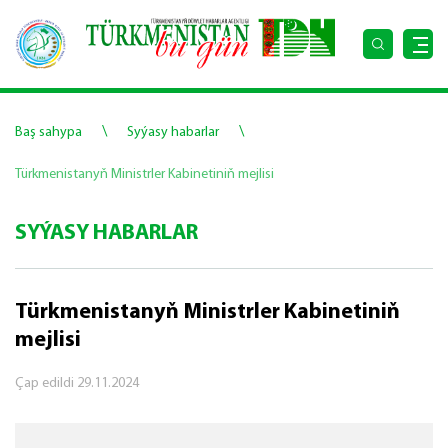
\
\
Baş sahypa
Syýasy habarlar
Türkmenistanyň Ministrler Kabinetiniň mejlisi
SYÝASY HABARLAR
Türkmenistanyň Ministrler Kabinetiniň
mejlisi
Çap edildi
29.11.2024