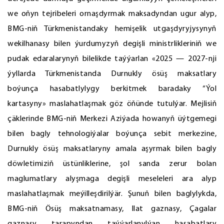
we oňyn tejribeleri ornaşdyrmak maksadyndan ugur alyp,
BMG-niň Türkmenistandaky hemişelik utgaşdyryjysynyň
wekilhanasy bilen ýurdumyzyň degişli ministrlikleriniň we
pudak edaralarynyň bilelikde taýýarlan «2025 — 2027-nji
ýyllarda Türkmenistanda Durnukly ösüş maksatlary
boýunça hasabatlylygy berkitmek baradaky “Ýol
kartasyny» maslahatlaşmak göz öňünde tutulýar. Mejlisiň
çäklerinde BMG-niň Merkezi Aziýada howanyň üýtgemegi
bilen bagly tehnologiýalar boýunça sebit merkezine,
Durnukly ösüş maksatlaryny amala aşyrmak bilen bagly
döwletimiziň üstünliklerine, şol sanda zerur bolan
maglumatlary alyşmaga degişli meseleleri ara alyp
maslahatlaşmak meýilleşdirilýär. Şunuň bilen baglylykda,
BMG-niň Ösüş maksatnamasy, Ilat gaznasy, Çagalar