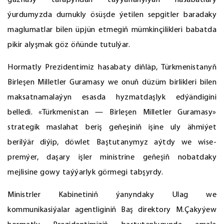
gaznasy tarapyndan taýýarlanylýan hasabatlary
ýurdumyzda durnukly ösüşde ýetilen sepgitler baradaky
maglumatlar bilen üpjün etmegiň mümkinçilikleri babatda
pikir alyşmak göz öňünde tutulýar.
Hormatly Prezidentimiz hasabaty diňläp, Türkmenistanyň
Birleşen Milletler Guramasy we onuň düzüm birlikleri bilen
maksatnamalaýyn esasda hyzmatdaşlyk edýändigini
belledi. «Türkmenistan — Birleşen Milletler Guramasy»
strategik maslahat beriş geňeşiniň işine uly ähmiýet
berilýär diýip, döwlet Baştutanymyz aýtdy we wise-
premýer, daşary işler ministrine geňeşiň nobatdaky
mejlisine gowy taýýarlyk görmegi tabşyrdy.
Ministrler Kabinetiniň ýanyndaky Ulag we
kommunikasiýalar agentliginiň Baş direktory M.Çakyýew