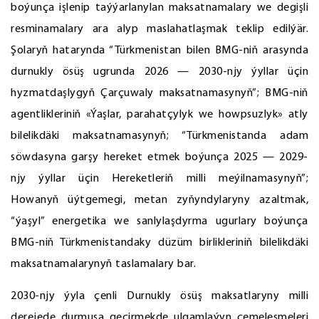
boýunça işlenip taýýarlanylan maksatnamalary we degişli
resminamalary ara alyp maslahatlaşmak teklip edilýär.
Şolaryň hatarynda “Türkmenistan bilen BMG-niň arasynda
durnukly ösüş ugrunda 2026 — 2030-njy ýyllar üçin
hyzmatdaşlygyň Çarçuwaly maksatnamasynyň”; BMG-niň
agentlikleriniň «Ýaşlar, parahatçylyk we howpsuzlyk» atly
bilelikdäki maksatnamasynyň; “Türkmenistanda adam
söwdasyna garşy hereket etmek boýunça 2025 — 2029-
njy ýyllar üçin Hereketleriň milli meýilnamasynyň”;
Howanyň üýtgemegi, metan zyňyndylaryny azaltmak,
“ýaşyl” energetika we sanlylaşdyrma ugurlary boýunça
BMG-niň Türkmenistandaky düzüm birlikleriniň bilelikdäki
maksatnamalarynyň taslamalary bar.
2030-njy ýyla çenli Durnukly ösüş maksatlaryny milli
derejede durmuşa geçirmekde ulgamlaýyn çemeleşmeleri