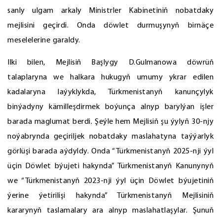
sanly ulgam arkaly Ministrler Kabinetiniň nobatdaky
mejlisini geçirdi. Onda döwlet durmuşynyň birnäçe
meselelerine garaldy.
Ilki bilen, Mejlisiň Başlygy D.Gulmanowa döwrüň
talaplaryna we halkara hukugyň umumy ykrar edilen
kadalaryna laýyklykda, Türkmenistanyň kanunçylyk
binýadyny kämilleşdirmek boýunça alnyp barylýan işler
barada maglumat berdi. Şeýle hem Mejlisiň şu ýylyň 30-njy
noýabrynda geçiriljek nobatdaky maslahatyna taýýarlyk
görlüşi barada aýdyldy. Onda “Türkmenistanyň 2025-nji ýyl
üçin Döwlet býujeti hakynda” Türkmenistanyň Kanunynyň
we “Türkmenistanyň 2023-nji ýyl üçin Döwlet býujetiniň
ýerine ýetirilişi hakynda” Türkmenistanyň Mejlisiniň
kararynyň taslamalary ara alnyp maslahatlaşylar. Şunuň