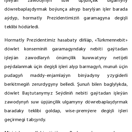
işleýän zawodynyň suw üpjünçilik ulgamyny
döwrebaplaşdyrmak boýunça alnyp barylýan işler barada
aýdyp, hormatly Prezidentimiziň garamagyna degişli
teklibi hödürledi.
Hormatly Prezidentimiz hasabaty diňläp, «Türkmennebit»
döwlet konserniniň garamagyndaky nebiti gaýtadan
işleýän zawodlaryň önümçilik kuwwatyny netijeli
peýdalanmak üçin degişli işleri alyp barmagyň, munuň üçin
pudagyň maddy-enjamlaýyn binýadyny yzygiderli
berkitmegiň zerurdygyny belledi. Şunuň bilen baglylykda,
döwlet Baştutanymyz Seýdiniň nebiti gaýtadan işleýän
zawodynyň suw üpjünçilik ulgamyny döwrebaplaşdyrmak
baradaky teklibi goldap, wise-premýere degişli işleri
geçirmegi tabşyrdy.