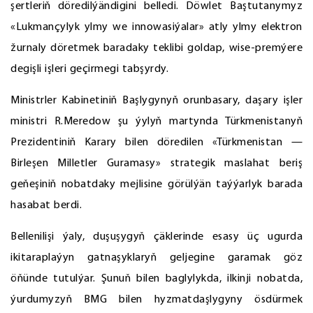
şertleriň döredilýändigini belledi. Döwlet Baştutanymyz
«Lukmançylyk ylmy we innowasiýalar» atly ylmy elektron
žurnaly döretmek baradaky teklibi goldap, wise-premýere
degişli işleri geçirmegi tabşyrdy.
Ministrler Kabinetiniň Başlygynyň orunbasary, daşary işler
ministri R.Meredow şu ýylyň martynda Türkmenistanyň
Prezidentiniň Karary bilen döredilen «Türkmenistan —
Birleşen Milletler Guramasy» strategik maslahat beriş
geňeşiniň nobatdaky mejlisine görülýän taýýarlyk barada
hasabat berdi.
Bellenilişi ýaly, duşuşygyň çäklerinde esasy üç ugurda
ikitaraplaýyn gatnaşyklaryň geljegine garamak göz
öňünde tutulýar. Şunuň bilen baglylykda, ilkinji nobatda,
ýurdumyzyň BMG bilen hyzmatdaşlygyny ösdürmek