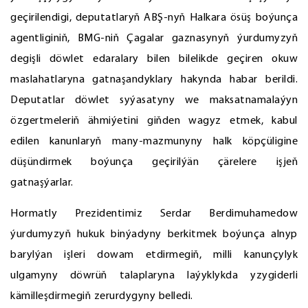
geçirilendigi, deputatlaryň ABŞ-nyň Halkara ösüş boýunça
agentliginiň, BMG-niň Çagalar gaznasynyň ýurdumyzyň
degişli döwlet edaralary bilen bilelikde geçiren okuw
maslahatlaryna gatnaşandyklary hakynda habar berildi.
Deputatlar döwlet syýasatyny we maksatnamalaýyn
özgertmeleriň ähmiýetini giňden wagyz etmek, kabul
edilen kanunlaryň many-mazmunyny halk köpçüligine
düşündirmek boýunça geçirilýän çärelere işjeň
gatnaşýarlar.
Hormatly Prezidentimiz Serdar Berdimuhamedow
ýurdumyzyň hukuk binýadyny berkitmek boýunça alnyp
barylýan işleri dowam etdirmegiň, milli kanunçylyk
ulgamyny döwrüň talaplaryna laýyklykda yzygiderli
kämilleşdirmegiň zerurdygyny belledi.