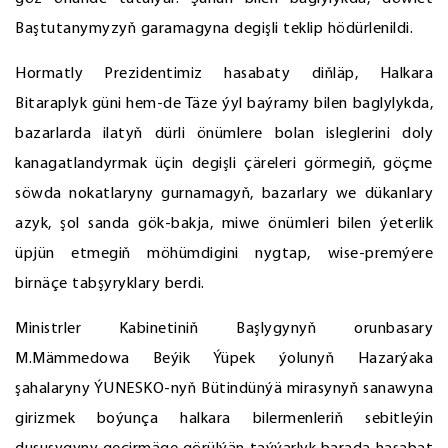
Baştutanymyzyň garamagyna degişli teklip hödürlenildi.
Hormatly Prezidentimiz hasabaty diňläp, Halkara
Bitaraplyk güni hem-de Täze ýyl baýramy bilen baglylykda,
bazarlarda ilatyň dürli önümlere bolan isleglerini doly
kanagatlandyrmak üçin degişli çäreleri görmegiň, göçme
söwda nokatlaryny gurnamagyň, bazarlary we dükanlary
azyk, şol sanda gök-bakja, miwe önümleri bilen ýeterlik
üpjün etmegiň möhümdigini nygtap, wise-premýere
birnäçe tabşyryklary berdi.
Ministrler Kabinetiniň Başlygynyň orunbasary
M.Mämmedowa Beýik Ýüpek ýolunyň Hazarýaka
şahalaryny ÝUNESKO-nyň Bütindünýä mirasynyň sanawyna
girizmek boýunça halkara bilermenleriň sebitleýin