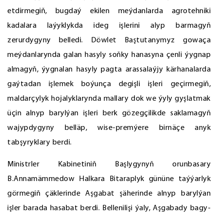
etdirmegiň, bugdaý ekilen meýdanlarda agrotehniki
kadalara laýyklykda ideg işlerini alyp barmagyň
zerurdygyny belledi. Döwlet Baştutanymyz gowaça
meýdanlarynda galan hasyly soňky hanasyna çenli ýygnap
almagyň, ýygnalan hasyly pagta arassalaýjy kärhanalarda
gaýtadan işlemek boýunça degişli işleri geçirmegiň,
maldarçylyk hojalyklarynda mallary dok we ýyly gyşlatmak
üçin alnyp barylýan işleri berk gözegçilikde saklamagyň
wajypdygyny belläp, wise-premýere birnäçe anyk
tabşyryklary berdi.
Ministrler Kabinetiniň Başlygynyň orunbasary
B.Annamämmedow Halkara Bitaraplyk gününe taýýarlyk
görmegiň çäklerinde Aşgabat şäherinde alnyp barylýan
işler barada hasabat berdi. Bellenilişi ýaly, Aşgabady bagy-