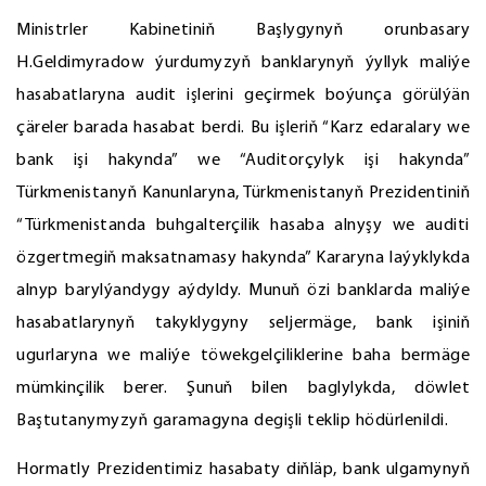
Ministrler Kabinetiniň Başlygynyň orunbasary
H.Geldimyradow ýurdumyzyň banklarynyň ýyllyk maliýe
hasabatlaryna audit işlerini geçirmek boýunça görülýän
çäreler barada hasabat berdi. Bu işleriň “Karz edaralary we
bank işi hakynda” we “Auditorçylyk işi hakynda”
Türkmenistanyň Kanunlaryna, Türkmenistanyň Prezidentiniň
“Türkmenistanda buhgalterçilik hasaba alnyşy we auditi
özgertmegiň maksatnamasy hakynda” Kararyna laýyklykda
alnyp barylýandygy aýdyldy. Munuň özi banklarda maliýe
hasabatlarynyň takyklygyny seljermäge, bank işiniň
ugurlaryna we maliýe töwekgelçiliklerine baha bermäge
mümkinçilik berer. Şunuň bilen baglylykda, döwlet
Baştutanymyzyň garamagyna degişli teklip hödürlenildi.
Hormatly Prezidentimiz hasabaty diňläp, bank ulgamynyň