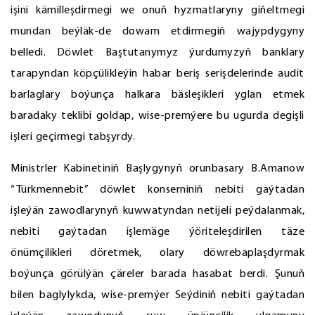
işini kämilleşdirmegi we onuň hyzmatlaryny giňeltmegi
mundan beýläk-de dowam etdirmegiň wajypdygyny
belledi. Döwlet Baştutanymyz ýurdumyzyň banklary
tarapyndan köpçülikleýin habar beriş serişdelerinde audit
barlaglary boýunça halkara bäsleşikleri yglan etmek
baradaky teklibi goldap, wise-premýere bu ugurda degişli
işleri geçirmegi tabşyrdy.
Ministrler Kabinetiniň Başlygynyň orunbasary B.Amanow
“Türkmennebit” döwlet konserniniň nebiti gaýtadan
işleýän zawodlarynyň kuwwatyndan netijeli peýdalanmak,
nebiti gaýtadan işlemäge ýöriteleşdirilen täze
önümçilikleri döretmek, olary döwrebaplaşdyrmak
boýunça görülýän çäreler barada hasabat berdi. Şunuň
bilen baglylykda, wise-premýer Seýdiniň nebiti gaýtadan