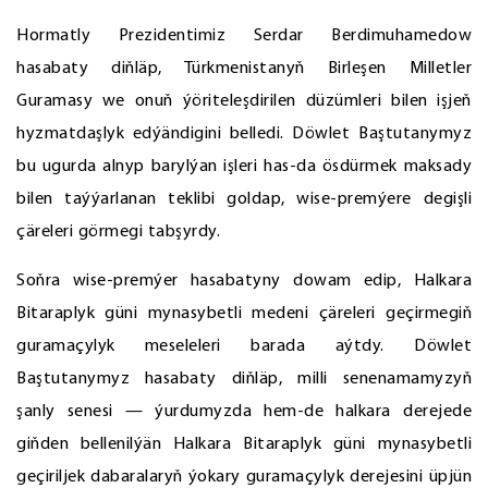
Hormatly Prezidentimiz Serdar Berdimuhamedow
hasabaty diňläp, Türkmenistanyň Birleşen Milletler
Guramasy we onuň ýöriteleşdirilen düzümleri bilen işjeň
hyzmatdaşlyk edýändigini belledi. Döwlet Baştutanymyz
bu ugurda alnyp barylýan işleri has-da ösdürmek maksady
bilen taýýarlanan teklibi goldap, wise-premýere degişli
çäreleri görmegi tabşyrdy.
Soňra wise-premýer hasabatyny dowam edip, Halkara
Bitaraplyk güni mynasybetli medeni çäreleri geçirmegiň
guramaçylyk meseleleri barada aýtdy. Döwlet
Baştutanymyz hasabaty diňläp, milli senenamamyzyň
şanly senesi — ýurdumyzda hem-de halkara derejede
giňden bellenilýän Halkara Bitaraplyk güni mynasybetli
geçiriljek dabaralaryň ýokary guramaçylyk derejesini üpjün