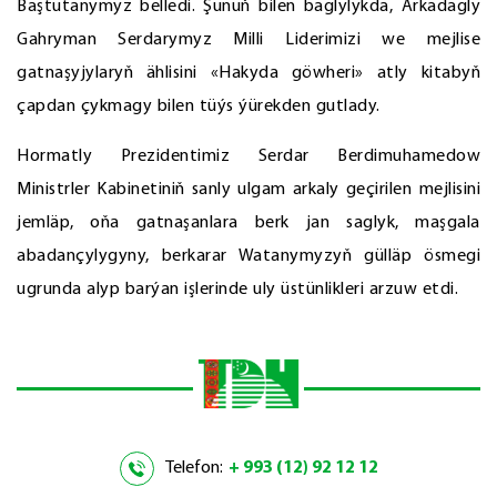
Baştutanymyz belledi. Şunuň bilen baglylykda, Arkadagly
Gahryman Serdarymyz Milli Liderimizi we mejlise
gatnaşyjylaryň ählisini «Hakyda göwheri» atly kitabyň
çapdan çykmagy bilen tüýs ýürekden gutlady.
Hormatly Prezidentimiz Serdar Berdimuhamedow
Ministrler Kabinetiniň sanly ulgam arkaly geçirilen mejlisini
jemläp, oňa gatnaşanlara berk jan saglyk, maşgala
abadançylygyny, berkarar Watanymyzyň gülläp ösmegi
ugrunda alyp barýan işlerinde uly üstünlikleri arzuw etdi.
Telefon:
+ 993 (12) 92 12 12