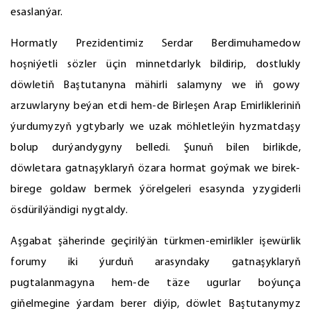
esaslanýar.
Hormatly Prezidentimiz Serdar Berdimuhamedow
hoşniýetli sözler üçin minnetdarlyk bildirip, dostlukly
döwletiň Baştutanyna mähirli salamyny we iň gowy
arzuwlaryny beýan etdi hem-de Birleşen Arap Emirlikleriniň
ýurdumyzyň ygtybarly we uzak möhletleýin hyzmatdaşy
bolup durýandygyny belledi. Şunuň bilen birlikde,
döwletara gatnaşyklaryň özara hormat goýmak we birek-
birege goldaw bermek ýörelgeleri esasynda yzygiderli
ösdürilýändigi nygtaldy.
Aşgabat şäherinde geçirilýän türkmen-emirlikler işewürlik
forumy iki ýurduň arasyndaky gatnaşyklaryň
pugtalanmagyna hem-de täze ugurlar boýunça
giňelmegine ýardam berer diýip, döwlet Baştutanymyz