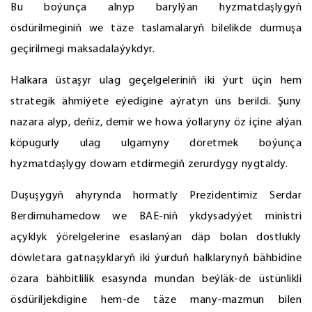
Bu boýunça alnyp barylýan hyzmatdaşlygyň
ösdürilmeginiň we täze taslamalaryň bilelikde durmuşa
geçirilmegi maksadalaýykdyr.
Halkara üstaşyr ulag geçelgeleriniň iki ýurt üçin hem
strategik ähmiýete eýedigine aýratyn üns berildi. Şuny
nazara alyp, deňiz, demir we howa ýollaryny öz içine alýan
köpugurly ulag ulgamyny döretmek boýunça
hyzmatdaşlygy dowam etdirmegiň zerurdygy nygtaldy.
Duşuşygyň ahyrynda hormatly Prezidentimiz Serdar
Berdimuhamedow we BAE-niň ykdysadyýet ministri
açyklyk ýörelgelerine esaslanýan däp bolan dostlukly
döwletara gatnaşyklaryň iki ýurduň halklarynyň bähbidine
özara bähbitlilik esasynda mundan beýläk-de üstünlikli
ösdüriljekdigine hem-de täze many-mazmun bilen