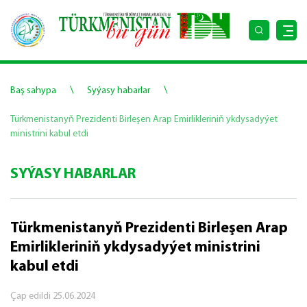
\
\
Baş sahypa
Syýasy habarlar
Türkmenistanyň Prezidenti Birleşen Arap Emirlikleriniň ykdysadyýet
ministrini kabul etdi
SYÝASY HABARLAR
Türkmenistanyň Prezidenti Birleşen Arap
Emirlikleriniň ykdysadyýet ministrini
kabul etdi
Çap edildi
25.06.2024