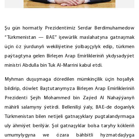
Şu gün hormatly Prezidentimiz Serdar Berdimuhamedow
“Türkmenistan — BAE” işewürlik maslahatyna gatnaşmak
üçin öz ýurdunyň wekiliýetine ýolbaşçylyk edip, türkmen
paýtagtyna gelen Birleşen Arap Emirlikleriniň ykdysadyýet
ministri Abdulla bin Tuk Al-Marrini kabul etdi.
Myhman duşuşmaga döredilen mümkinçilik üçin hoşallyk
bildirip, döwlet Baştutanymyza Birleşen Arap Emirlikleriniň
Prezidenti Şeýh Mohammed bin Zaýed Al Nahaýýanyň
mähirli salamyny ýetirdi. Bellenilişi ýaly, BAE-de doganlyk
Türkmenistan bilen netijeli gatnaşyklary pugtalandyrmaga
uly ähmiýet berilýär. Şol gatnaşyklar bolsa taryhy kökleriň
umumylygyna we özara bähbitli hyzmatdaşlyga