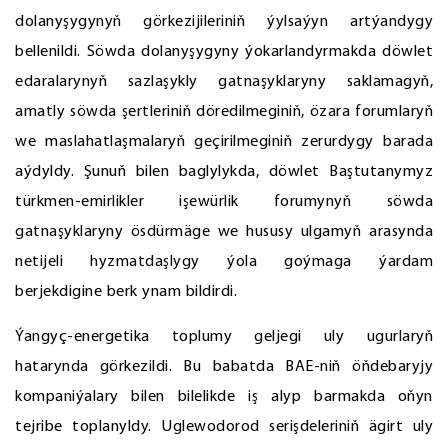
dolanyşygynyň görkezijileriniň ýylsaýyn artýandygy
bellenildi. Söwda dolanyşygyny ýokarlandyrmakda döwlet
edaralarynyň sazlaşykly gatnaşyklaryny saklamagyň,
amatly söwda şertleriniň döredilmeginiň, özara forumlaryň
we maslahatlaşmalaryň geçirilmeginiň zerurdygy barada
aýdyldy. Şunuň bilen baglylykda, döwlet Baştutanymyz
türkmen-emirlikler işewürlik forumynyň söwda
gatnaşyklaryny ösdürmäge we hususy ulgamyň arasynda
netijeli hyzmatdaşlygy ýola goýmaga ýardam
berjekdigine berk ynam bildirdi.
Ýangyç-energetika toplumy geljegi uly ugurlaryň
hatarynda görkezildi. Bu babatda BAE-niň öňdebaryjy
kompaniýalary bilen bilelikde iş alyp barmakda oňyn
tejribe toplanyldy. Uglewodorod serişdeleriniň ägirt uly