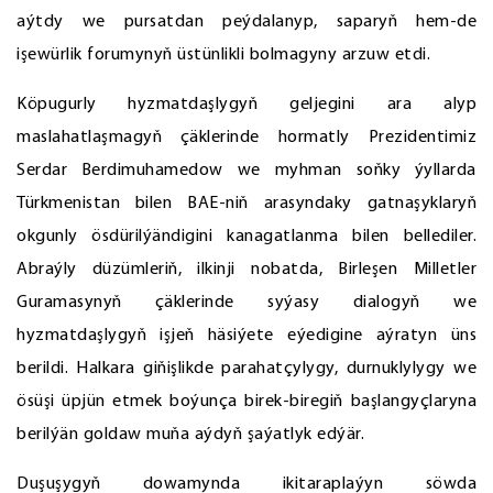
aýtdy we pursatdan peýdalanyp, saparyň hem-de
işewürlik forumynyň üstünlikli bolmagyny arzuw etdi.
Köpugurly hyzmatdaşlygyň geljegini ara alyp
maslahatlaşmagyň çäklerinde hormatly Prezidentimiz
Serdar Berdimuhamedow we myhman soňky ýyllarda
Türkmenistan bilen BAE-niň arasyndaky gatnaşyklaryň
okgunly ösdürilýändigini kanagatlanma bilen bellediler.
Abraýly düzümleriň, ilkinji nobatda, Birleşen Milletler
Guramasynyň çäklerinde syýasy dialogyň we
hyzmatdaşlygyň işjeň häsiýete eýedigine aýratyn üns
berildi. Halkara giňişlikde parahatçylygy, durnuklylygy we
ösüşi üpjün etmek boýunça birek-biregiň başlangyçlaryna
berilýän goldaw muňa aýdyň şaýatlyk edýär.
Duşuşygyň dowamynda ikitaraplaýyn söwda