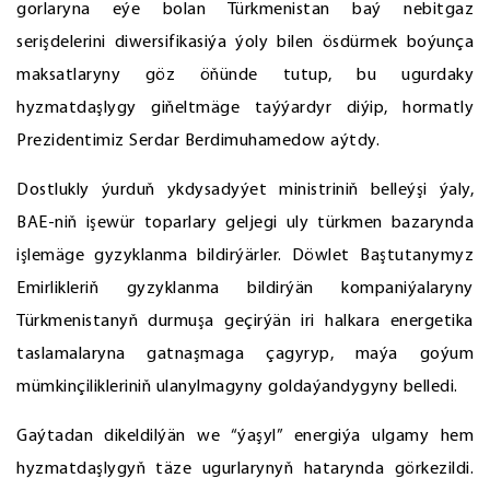
gorlaryna eýe bolan Türkmenistan baý nebitgaz
serişdelerini diwersifikasiýa ýoly bilen ösdürmek boýunça
maksatlaryny göz öňünde tutup, bu ugurdaky
hyzmatdaşlygy giňeltmäge taýýardyr diýip, hormatly
Prezidentimiz Serdar Berdimuhamedow aýtdy.
Dostlukly ýurduň ykdysadyýet ministriniň belleýşi ýaly,
BAE-niň işewür toparlary geljegi uly türkmen bazarynda
işlemäge gyzyklanma bildirýärler. Döwlet Baştutanymyz
Emirlikleriň gyzyklanma bildirýän kompaniýalaryny
Türkmenistanyň durmuşa geçirýän iri halkara energetika
taslamalaryna gatnaşmaga çagyryp, maýa goýum
mümkinçilikleriniň ulanylmagyny goldaýandygyny belledi.
Gaýtadan dikeldilýän we “ýaşyl” energiýa ulgamy hem
hyzmatdaşlygyň täze ugurlarynyň hatarynda görkezildi.