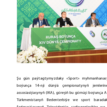
Şu gün paýtagtymyzdaky «Sport» myhmanhanasyn
boýunça 14-nji dünýä çempionatynyň jemlerine
assosiasiýasynyň (IKA), göreşiň bu görnüşi boýunça A
Türkmenistanyň Bedenterbiýe we sport baradaky