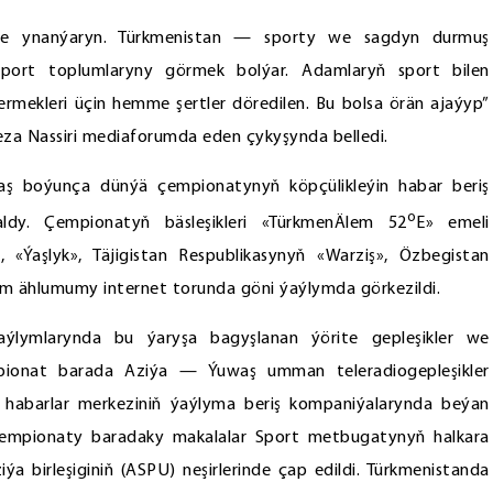
igine ynanýaryn. Türkmenistan — sporty we sagdyn durmuş
sport toplumlaryny görmek bolýar. Adamlaryň sport bilen
mekleri üçin hemme şertler döredilen. Bu bolsa örän ajaýyp”
Reza Nassiri mediaforumda eden çykyşynda belledi.
aş boýunça dünýä çempionatynyň köpçülikleýin habar beriş
o
aldy. Çempionatyň bäsleşikleri «TürkmenÄlem 52
E» emeli
 «Ýaşlyk», Täjigistan Respublikasynyň «Warziş», Özbegistan
em ählumumy internet torunda göni ýaýlymda görkezildi.
aýlymlarynda bu ýaryşa bagyşlanan ýörite gepleşikler we
mpionat barada Aziýa — Ýuwaş umman teleradiogepleşikler
ra habarlar merkeziniň ýaýlyma beriş kompaniýalarynda beýan
ä çempionaty baradaky makalalar Sport metbugatynyň halkara
a birleşiginiň (ASPU) neşirlerinde çap edildi. Türkmenistanda