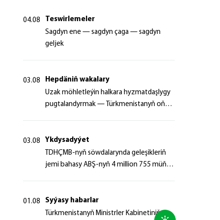
Teswirlemeler
04.08
Sagdyn ene — sagdyn çaga — sagdyn
geljek
Hepdäniň wakalary
03.08
Uzak möhletleýin halkara hyzmatdaşlygy
pugtalandyrmak — Türkmenistanyň oňyn
başlangyçlarynyň maksady
Ykdysadyýet
03.08
TDHÇMB-nyň söwdalarynda geleşikleriň
jemi bahasy ABŞ-nyň 4 million 755 müň
dollaryndan gowrak boldy
Syýasy habarlar
01.08
Türkmenistanyň Ministrler Kabinetiniň