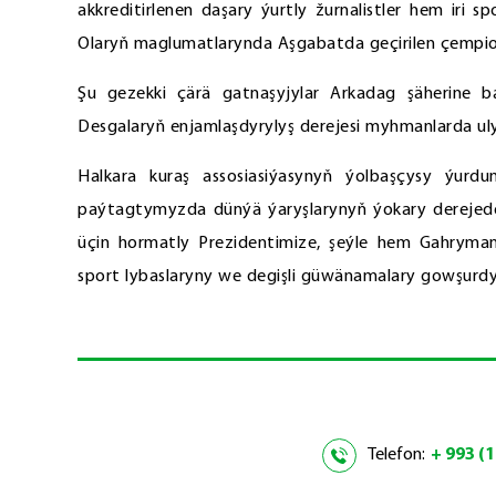
akkreditirlenen daşary ýurtly žurnalistler hem iri s
Olaryň maglumatlarynda Aşgabatda geçirilen çempio
Şu gezekki çärä gatnaşyjylar Arkadag şäherine b
Desgalaryň enjamlaşdyrylyş derejesi myhmanlarda uly
Halkara kuraş assosiasiýasynyň ýolbaşçysy ýurd
paýtagtymyzda dünýä ýaryşlarynyň ýokary derejede 
üçin hormatly Prezidentimize, şeýle hem Gahrym
sport lybaslaryny we degişli güwänamalary gowşurdy
Telefon:
+ 993 (1