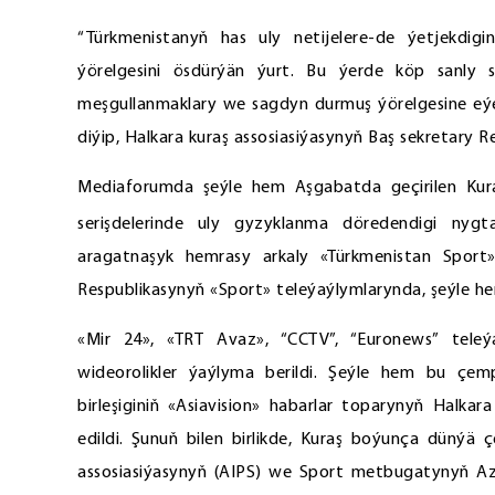
“Türkmenistanyň has uly netijelere-de ýetjekd
ýörelgesini ösdürýän ýurt. Bu ýerde köp sanly 
meşgullanmaklary we sagdyn durmuş ýörelgesine eýer
diýip, Halkara kuraş assosiasiýasynyň Baş sekretary 
Mediaforumda şeýle hem Aşgabatda geçirilen Kur
serişdelerinde uly gyzyklanma döredendigi nygt
aragatnaşyk hemrasy arkaly «Türkmenistan Sport»,
Respublikasynyň «Sport» teleýaýlymlarynda, şeýle h
«Мir 24», «TRT Avaz», “CCTV”, “Euronews” teleý
wideorolikler ýaýlyma berildi. Şeýle hem bu çe
birleşiginiň «Asiavision» habarlar toparynyň Halka
edildi. Şunuň bilen birlikde, Kuraş boýunça düný
assosiasiýasynyň (AIPS) we Sport metbugatynyň Aziý