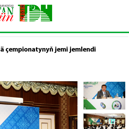
ça dünýä çempionatynyň jemi jemlendi
ä çempionatynyň jemi jemlendi