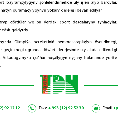
port baýramçylygyny şöhlelendirmekde uly işleri alyp bardylar.
natyň guramaçylygynyň ýokary derejesi beýan edilýär.
aryp gördüler we bu ýerdäki sport desgalaryny synladylar.
 täsir galdyrdy.
umyzda Olimpiýa hereketiniň hemmetaraplaýyn ösdürilmegi,
geçirilmegi ugrunda döwlet derejesinde uly alada edilendigi
an Arkadagymyza çuňňur hoşallygyň nyşany hökmünde ýörite
.
2) 92 12 12
Faks:
+ 993 (12) 92 52 30
Email:
t