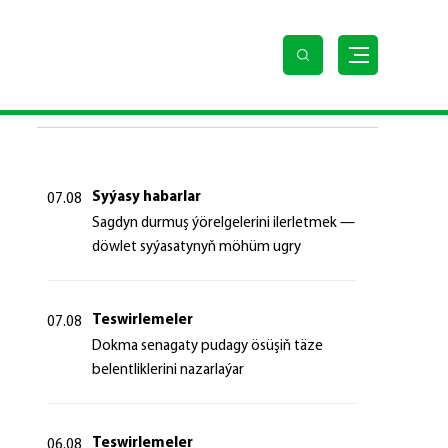
SOŇKY HABARLAR
Syýasy habarlar
07.08
Sagdyn durmuş ýörelgelerini ilerletmek —
döwlet syýasatynyň möhüm ugry
Teswirlemeler
07.08
Dokma senagaty pudagy ösüşiň täze
belentliklerini nazarlaýar
Teswirlemeler
06.08