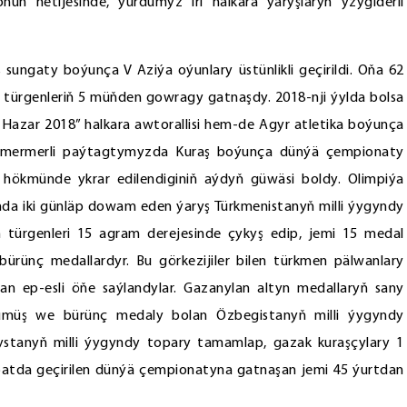
onuň netijesinde, ýurdumyz iri halkara ýaryşlaryň yzygiderli
sungaty boýunça V Aziýa oýunlary üstünlikli geçirildi. Oňa 62
r türgenleriň 5 müňden gowragy gatnaşdy. 2018-nji ýylda bolsa
azar 2018” halkara awtorallisi hem-de Agyr atletika boýunça
 ak mermerli paýtagtymyzda Kuraş boýunça dünýä çempionaty
hökmünde ykrar edilendiginiň aýdyň güwäsi boldy. Olimpiýa
da iki günläp dowam eden ýaryş Türkmenistanyň milli ýygyndy
 türgenleri 15 agram derejesinde çykyş edip, jemi 15 medal
 bürünç medallardyr. Bu görkezijiler bilen türkmen pälwanlary
n ep-esli öňe saýlandylar. Gazanylan altyn medallaryň sany
kümüş we bürünç medaly bolan Özbegistanyň milli ýygyndy
ystanyň milli ýygyndy topary tamamlap, gazak kuraşçylary 1
batda geçirilen dünýä çempionatyna gatnaşan jemi 45 ýurtdan