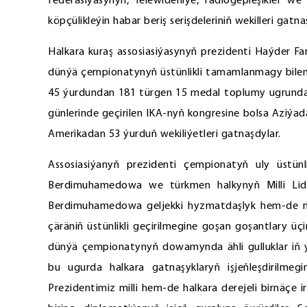
federasiýasynyň, Telewideniýe, radiogepleşikler w
köpçülikleýin habar beriş serişdeleriniň wekilleri gatna
Halkara kuraş assosiasiýasynyň prezidenti Haýder F
dünýä çempionatynyň üstünlikli tamamlanmagy bilen 
45 ýurdundan 181 türgen 15 medal toplumy ugrunda
günlerinde geçirilen IKA-nyň kongresine bolsa Aziý
Amerikadan 53 ýurduň wekiliýetleri gatnaşdylar.
Assosiasiýanyň prezidenti çempionatyň uly üstünli
Berdimuhamedowa we türkmen halkynyň Milli Lide
Berdimuhamedowa geljekki hyzmatdaşlyk hem-de net
çäräniň üstünlikli geçirilmegine goşan goşantlary üç
dünýä çempionatynyň dowamynda ähli gulluklar iň ýo
bu ugurda halkara gatnaşyklaryň işjeňleşdirilm
Prezidentimiz milli hem-de halkara derejeli birnäçe i