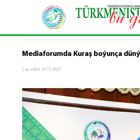
Baş sahypa
\
Sport
\
Mediaforumda Kuraş boýun
SPORT
Mediaforumda Kuraş boýunça düný
Çap edildi
29.11.2023