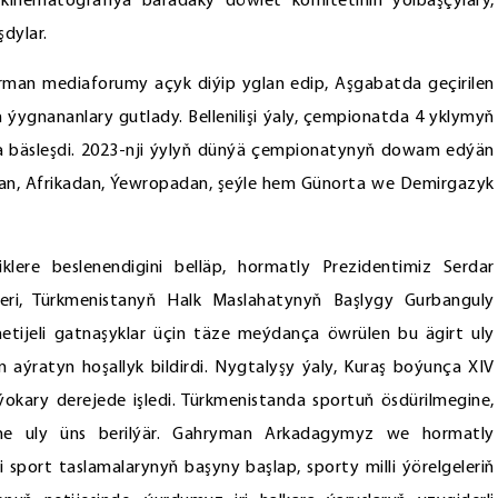
e kinematografiýa baradaky döwlet komitetiniň ýolbaşçylary,
şdylar.
arman mediaforumy açyk diýip yglan edip, Aşgabatda geçirilen
ýygnananlary gutlady. Bellenilişi ýaly, çempionatda 4 yklymyň
 bäsleşdi. 2023-nji ýylyň dünýä çempionatynyň dowam edýän
adan, Afrikadan, Ýewropadan, şeýle hem Günorta we Demirgazyk
klere beslenendigini belläp, hormatly Prezidentimiz Serdar
ri, Türkmenistanyň Halk Maslahatynyň Başlygy Gurbanguly
ijeli gatnaşyklar üçin täze meýdança öwrülen bu ägirt uly
in aýratyn hoşallyk bildirdi. Nygtalyşy ýaly, Kuraş boýunça XIV
kary derejede işledi. Türkmenistanda sportuň ösdürilmegine,
egine uly üns berilýär. Gahryman Arkadagymyz we hormatly
ri sport taslamalarynyň başyny başlap, sporty milli ýörelgeleriň