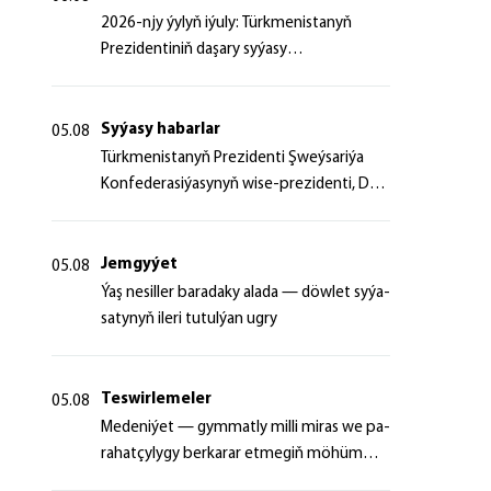
2026-njy ýylyň iýuly: Türkmenistanyň
Prezidentiniň daşary syýasy
başlangyçlaryndan ugur alyp
Syýasy habarlar
05.08
Türk­me­nis­ta­nyň Prezidenti Şweý­sa­ri­ýa
Kon­fe­de­ra­si­ýa­sy­nyň wi­se-prezidenti, Da­
şa­ry iş­ler fe­de­ral de­par­ta­men­ti­niň baş­ly­
gy­ny ka­bul et­di
Jemgyýet
05.08
Ýaş ne­sil­ler ba­ra­da­ky ala­da — döw­let sy­ýa­
sa­ty­nyň ile­ri tu­tul­ýan ug­ry
Teswirlemeler
05.08
Me­de­ni­ýet — gym­mat­ly milli mi­ras we pa­
ra­hat­çy­ly­gy ber­ka­rar et­me­giň mö­hüm
şer­ti