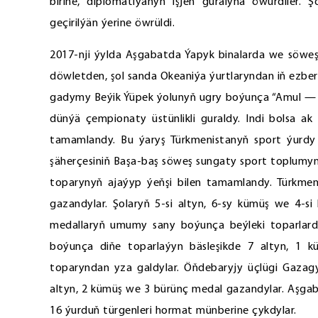
birine, diplomatiýanyň işjeň guralyna öwürdiler. Ş
geçirilýän ýerine öwrüldi.
2017-nji ýylda Aşgabatda Ýapyk binalarda we söweş 
döwletden, şol sanda Okeaniýa ýurtlaryndan iň ezbe
gadymy Beýik Ýüpek ýolunyň ugry boýunça “Amul — H
dünýä çempionaty üstünlikli guraldy. Indi bolsa
tamamlandy. Bu ýaryş Türkmenistanyň sport ýurdy 
şäherçesiniň Başa-baş söweş sungaty sport toplumyn
toparynyň ajaýyp ýeňşi bilen tamamlandy. Türkmen
gazandylar. Şolaryň 5-si altyn, 6-sy kümüş we 4-si
medallaryň umumy sany boýunça beýleki toparlarda
boýunça diňe toparlaýyn bäsleşikde 7 altyn, 1 
toparyndan yza galdylar. Öňdebaryjy üçlügi Gazag
altyn, 2 kümüş we 3 bürünç medal gazandylar. Aşga
16 ýurduň türgenleri hormat münberine çykdylar.