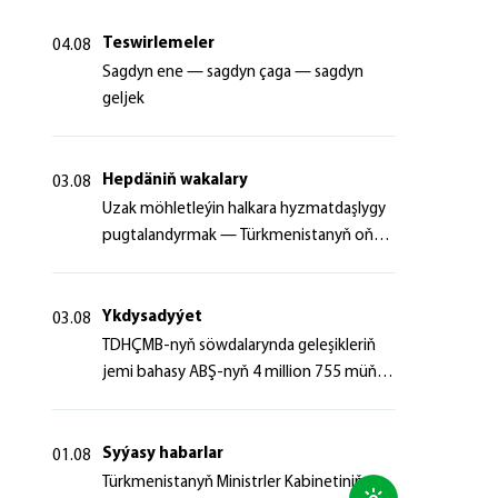
Teswirlemeler
04.08
Sagdyn ene — sagdyn çaga — sagdyn
geljek
Hepdäniň wakalary
03.08
Uzak möhletleýin halkara hyzmatdaşlygy
pugtalandyrmak — Türkmenistanyň oňyn
başlangyçlarynyň maksady
Ykdysadyýet
03.08
TDHÇMB-nyň söwdalarynda geleşikleriň
jemi bahasy ABŞ-nyň 4 million 755 müň
dollaryndan gowrak boldy
Syýasy habarlar
01.08
Türkmenistanyň Ministrler Kabinetiniň