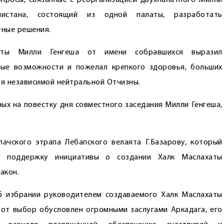
опросы, связанные с реорганизацией двухпалатного Милли
истана, состоящий из одной палаты, разработать
тные решения.
аты Милли Генгеша от имени собравшихся выразил
ные возможности и пожелал крепкого здоровья, больших
я неза­висимой нейтральной Отчизны.
ых на повестку дня совместного заседания Милли Генгеша,
чского этрапа Лебапского велаята Г.Базарову, который
ю поддержку инициативы о создании Халк Маслахаты
акон.
 избрании руководителем создаваемого Халк Маслахаты
от выбор обусловлен огромными заслугами Аркадага, его