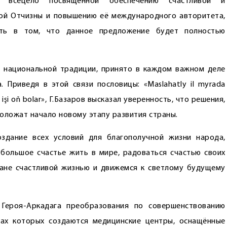
ю, всецело посвящённой обеспечению счастливой и
ой Отчизны и повышению её международного авторитета,
ость в том, что данное предложение будет полностью
 национальной традиции, принято в каждом важном деле
 Приведя в этой связи пословицы: «Maslahatly il myrada
lan işi oň bolar», Г.Базаров высказал уверенность, что решения,
оложат начало новому этапу развития страны.
оздание всех условий для благополучной жизни народа,
большое счастье жить в мире, радоваться счастью своих
ране счастливой жизнью и движемся к светлому будущему
 Героя-Аркадага преобразования по совершенствованию
ках которых создаются медицинские центры, оснащённые