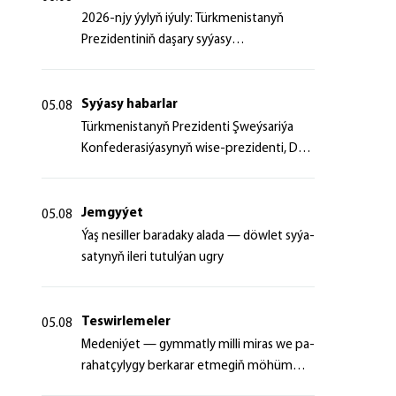
2026-njy ýylyň iýuly: Türkmenistanyň
Prezidentiniň daşary syýasy
başlangyçlaryndan ugur alyp
Syýasy habarlar
05.08
Türk­me­nis­ta­nyň Prezidenti Şweý­sa­ri­ýa
Kon­fe­de­ra­si­ýa­sy­nyň wi­se-prezidenti, Da­
şa­ry iş­ler fe­de­ral de­par­ta­men­ti­niň baş­ly­
gy­ny ka­bul et­di
Jemgyýet
05.08
Ýaş ne­sil­ler ba­ra­da­ky ala­da — döw­let sy­ýa­
sa­ty­nyň ile­ri tu­tul­ýan ug­ry
Teswirlemeler
05.08
Me­de­ni­ýet — gym­mat­ly milli mi­ras we pa­
ra­hat­çy­ly­gy ber­ka­rar et­me­giň mö­hüm
şer­ti