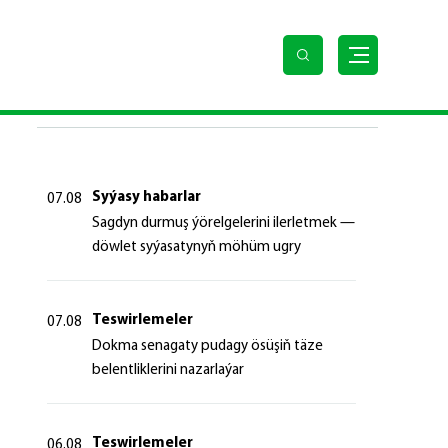
кменистана
SOŇKY HABARLAR
Syýasy habarlar
07.08
Sagdyn durmuş ýörelgelerini ilerletmek —
döwlet syýasatynyň möhüm ugry
Teswirlemeler
07.08
Dokma senagaty pudagy ösüşiň täze
belentliklerini nazarlaýar
Teswirlemeler
06.08