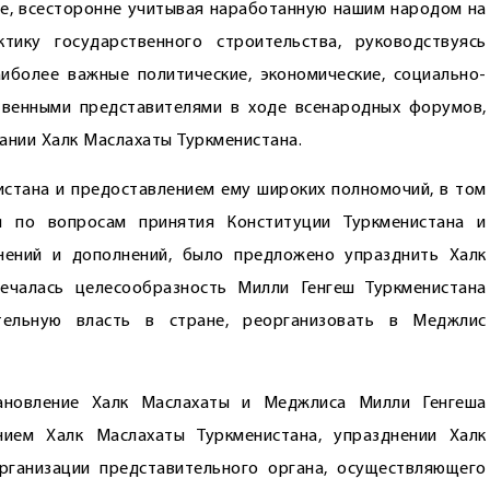
где, всесторонне учитывая наработанную нашим народом на
тику государственного строительства, руководствуясь
более важные политические, экономические, социально-
венными представителями в ходе всенародных форумов,
нии Халк Маслахаты Туркменистана.
истана и предоставлением ему широких полномочий, в том
я по вопросам принятия Конституции Туркменистана и
енений и дополнений, было предложено упразднить Халк
ечалась целесообразность Милли Генгеш Туркменистана
ательную власть в стране, реорганизовать в Меджлис
ановление Халк Маслахаты и Меджлиса Милли Генгеша
нием Халк Маслахаты Туркменистана, упразднении Халк
рганизации представительного органа, осуществляющего