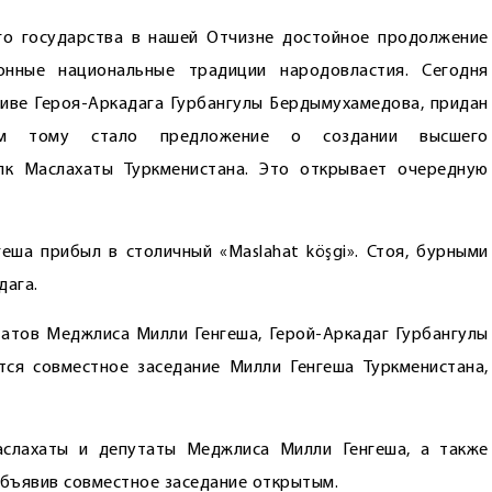
го государства в нашей Отчизне достойное продолжение
онные национальные традиции народовластия. Сегодня
иве Героя-Аркадага Гурбангулы Бердымухамедова, придан
вом тому стало предложение о создании высшего
лк Маслахаты Туркменистана. Это открывает очередную
ша прибыл в столичный «Maslahat köşgi». Стоя, бурными
дага.
атов Меджлиса Милли Генгеша, Герой-Аркадаг Гурбангулы
ся совместное заседание Милли Генгеша Туркменистана,
аслахаты и депутаты Меджлиса Милли Генгеша, а также
объявив сов­местное заседание открытым.