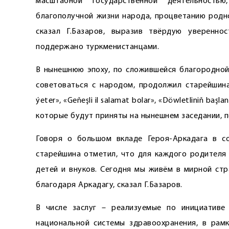
масштабной государственной деятельность
благополучной жизни народа, процветанию родн
сказал Г.Базаров, выразив твёрдую уверенн
поддержано туркменистанцами.
В нынешнюю эпоху, по сложившейся благородной
советоваться с народом, продолжил старейшина.
ýeter», «Geňeşli il salamat bolar», «Döwletliniň baş
которые будут приняты на нынешнем заседании, п
Говоря о большом вкладе ­Героя-Аркадага в с
старейшина отметил, что для каждого родителя 
детей и внуков. Сегодня мы живём в мирной ст
благодаря Аркадагу, сказал Г.Базаров.
В числе заслуг – реализуемые по инициативе
национальной системы здраво­охранения, в рам