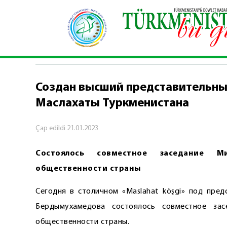
Baş sahypa
\
Syýasy habarlar
\
Создан высший 
SYÝASY HABARLAR
Создан высший представительный
Маслахаты Туркменистана
Çap edildi
21.01.2023
Состоялось совместное заседание Ми
общественности страны
Сегодня в столичном «Maslahat köşgi» под пре
Бердымухамедова состоялось совместное зас
общественности страны.