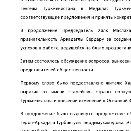
В этом контексте поставлена цель – обсудить в
Генгеша Туркменистана в Меджлис Туркмен
соответствующие предложения и принять конкре
В продолжение Председатель Халк Маслах
признательность Аркадаглы ­Сердару за создан
успехов в работе, ведущейся на благо процветани
Затем состоялось обсуждение вопросов, вынесенн
представителей общественности.
Первому слово было предоставлено жителю Хала
выразил от имени старейшин страны полну
Туркменистана и внесении изменений в Основной З
В продолжение было выдвинуто предложение об
Героя-Аркадага Гурбангулы Бердымухамедова. Эт