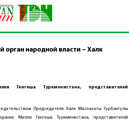
представительный орган народной власти – Халк Маслахаты Тур
 орган народной власти – Халк
лли Генгеша Туркменистана, представителей
дседательством Председателя Халк Маслахаты Гурбангулы
едание Милли Генгеша Туркменистана, представителей