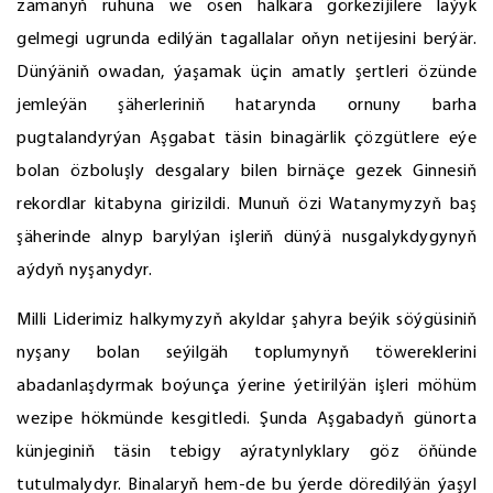
zamanyň ruhuna we ösen halkara görkezijilere laýyk
gelmegi ugrunda edilýän tagallalar oňyn netijesini berýär.
Dünýäniň owadan, ýaşamak üçin amatly şertleri özünde
jemleýän şäherleriniň hatarynda ornuny barha
pugtalandyrýan Aşgabat täsin binagärlik çözgütlere eýe
bolan özboluşly desgalary bilen birnäçe gezek Ginnesiň
rekordlar kitabyna girizildi. Munuň özi Watanymyzyň baş
şäherinde alnyp barylýan işleriň dünýä nusgalykdygynyň
aýdyň nyşanydyr.
Milli Liderimiz halkymyzyň akyldar şahyra beýik söýgüsiniň
nyşany bolan seýilgäh toplumynyň töwereklerini
abadanlaşdyrmak boýunça ýerine ýetirilýän işleri möhüm
wezipe hökmünde kesgitledi. Şunda Aşgabadyň günorta
künjeginiň täsin tebigy aýratynlyklary göz öňünde
tutulmalydyr. Binalaryň hem-de bu ýerde döredilýän ýaşyl