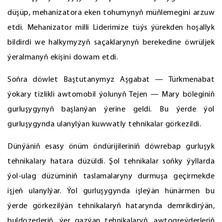
düşüp, mehanizatora eken tohumynyň müňlemegini arzuw
etdi. Mehanizator milli Liderimize tüýs ýürekden hoşallyk
bildirdi we halkymyzyň saçaklarynyň berekedine öwrüljek
ýeralmanyň ekişini dowam etdi.
Soňra döwlet Baştutanymyz Aşgabat — Türkmenabat
ýokary tizlikli awtomobil ýolunyň Tejen — Mary böleginiň
gurluşygynyň başlanýan ýerine geldi. Bu ýerde ýol
gurluşygynda ulanylýan kuwwatly tehnikalar görkezildi.
Dünýäniň esasy önüm öndürijileriniň döwrebap gurluşyk
tehnikalary hatara düzüldi. Şol tehnikalar soňky ýyllarda
ýol-ulag düzüminiň taslamalaryny durmuşa geçirmekde
işjeň ulanylýar. Ýol gurluşygynda işleýän hünärmen bu
ýerde görkezilýän tehnikalaryň hatarynda demrikdirýän,
buldozerleriň, ýer gazýan tehnikalaryň, awtogreýderleriň