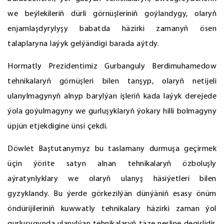
we beýlekileriň dürli görnüşleriniň goýlandygy, olaryň
enjamlaşdyrylyşy babatda häzirki zamanyň ösen
talaplaryna laýyk gelýändigi barada aýtdy.
Hormatly Prezidentimiz Gurbanguly Berdimuhamedow
tehnikalaryň görnüşleri bilen tanşyp, olaryň netijeli
ulanylmagynyň alnyp barylýan işleriň kada laýyk derejede
ýola goýulmagyny we gurluşyklaryň ýokary hilli bolmagyny
üpjün etjekdigine ünsi çekdi.
Döwlet Baştutanymyz bu taslamany durmuşa geçirmek
üçin ýörite satyn alnan tehnikalaryň özboluşly
aýratynlyklary we olaryň ulanyş häsiýetleri bilen
gyzyklandy. Bu ýerde görkezilýän dünýäniň esasy önüm
öndürijileriniň kuwwatly tehnikalary häzirki zaman ýol