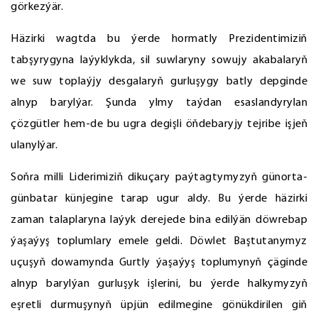
görkezýär.
Häzirki wagtda bu ýerde hormatly Prezidentimiziň
tabşyrygyna laýyklykda, sil suwlaryny sowujy akabalaryň
we suw toplaýjy desgalaryň gurluşygy batly depginde
alnyp barylýar. Şunda ylmy taýdan esaslandyrylan
çözgütler hem-de bu ugra degişli öňdebaryjy tejribe işjeň
ulanylýar.
Soňra milli Liderimiziň dikuçary paýtagtymyzyň günorta-
günbatar künjegine tarap ugur aldy. Bu ýerde häzirki
zaman talaplaryna laýyk derejede bina edilýän döwrebap
ýaşaýyş toplumlary emele geldi. Döwlet Baştutanymyz
uçuşyň dowamynda Gurtly ýaşaýyş toplumynyň çäginde
alnyp barylýan gurluşyk işlerini, bu ýerde halkymyzyň
eşretli durmuşynyň üpjün edilmegine gönükdirilen giň