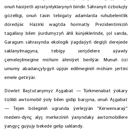
onuň häsiýetli aýratynlyklarynyň biridir. Sähranyň özboluşly
gözelligi, onuň täsin tebigaty adamlarda ruhubelentlik
döredýär. Häzirki wagtda hormatly Prezidentimiziň
tagallasy bilen ýurdumyzyň ähli künjeklerinde, şol sanda,
Garagum sährasynda ekologik ýagdaýyň degişli derejede
saklanylmagyna, tebigy serişdelere aýawly
çemeleşilmegine möhüm ähmiýet berilýär. Munuň özi
umumy abadançylygyň üpjün edilmeginiň möhüm şertini
emele getirýär.
Döwlet Baştutanymyz Aşgabat — Türkmenabat ýokary
tizlikli awtomobil ýoly bilen gidip barşyna, onuň Aşgabat
— Tejen böleginiň ugrunda ýerleşýän “Kerwensaraý”
medeni-dynç alyş merkeziniň ýanyndaky awtomobillere
ýangyç guýujy bekede gelip saklandy.