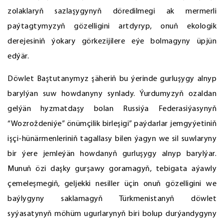
zolaklaryň sazlaşygynyň döredilmegi ak mermerli
paýtagtymyzyň gözelligini artdyryp, onuň ekologik
derejesiniň ýokary görkezijilere eýe bolmagyny üpjün
edýär.
Döwlet Baştutanymyz şäheriň bu ýerinde gurluşygy alnyp
barylýan suw howdanyny synlady. Ýurdumyzyň ozaldan
gelýän hyzmatdaşy bolan Russiýa Federasiýasynyň
“Wozroždeniýe” önümçilik birleşigi” paýdarlar jemgyýetiniň
işçi-hünärmenleriniň tagallasy bilen ýagyn we sil suwlaryny
bir ýere jemleýän howdanyň gurluşygy alnyp barylýar.
Munuň özi daşky gurşawy goramagyň, tebigata aýawly
çemeleşmegiň, geljekki nesiller üçin onuň gözelligini we
baýlygyny saklamagyň Türkmenistanyň döwlet
syýasatynyň möhüm ugurlarynyň biri bolup durýandygyny