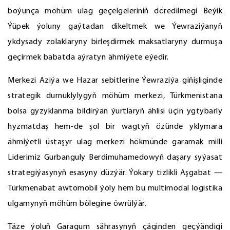
boýunça möhüm ulag geçelgeleriniň döredilmegi Beýik
Ýüpek ýoluny gaýtadan dikeltmek we Ýewraziýanyň
ykdysady zolaklaryny birleşdirmek maksatlaryny durmuşa
geçirmek babatda aýratyn ähmiýete eýedir.
Merkezi Aziýa we Hazar sebitlerine Ýewraziýa giňişliginde
strategik durnuklylygyň möhüm merkezi, Türkmenistana
bolsa gyzyklanma bildirýän ýurtlaryň ählisi üçin ygtybarly
hyzmatdaş hem-de şol bir wagtyň özünde yklymara
ähmiýetli üstaşyr ulag merkezi hökmünde garamak milli
Liderimiz Gurbanguly Berdimuhamedowyň daşary syýasat
strategiýasynyň esasyny düzýär. Ýokary tizlikli Aşgabat —
Türkmenabat awtomobil ýoly hem bu multimodal logistika
ulgamynyň möhüm bölegine öwrülýär.
Täze ýoluň Garagum sährasynyň çäginden geçýändigi