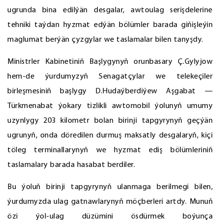
ugrunda bina edilýän desgalar, awtoulag serişdelerine
tehniki taýdan hyzmat edýän bölümler barada giňişleýin
maglumat berýän çyzgylar we taslamalar bilen tanyşdy.
Ministrler Kabinetiniň Başlygynyň orunbasary Ç.Gylyjow
hem-de ýurdumyzyň Senagatçylar we telekeçiler
birleşmesiniň başlygy D.Hudaýberdiýew Aşgabat —
Türkmenabat ýokary tizlikli awtomobil ýolunyň umumy
uzynlygy 203 kilometr bolan birinji tapgyrynyň geçýän
ugrunyň, onda döredilen durmuş maksatly desgalaryň, kiçi
töleg terminallarynyň we hyzmat ediş bölümleriniň
taslamalary barada hasabat berdiler.
Bu ýoluň birinji tapgyrynyň ulanmaga berilmegi bilen,
ýurdumyzda ulag gatnawlarynyň möçberleri artdy. Munuň
özi ýol-ulag düzümini ösdürmek boýunça