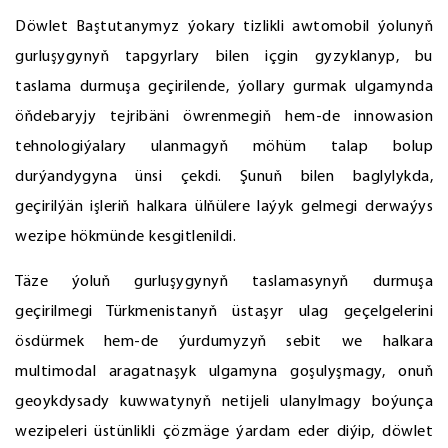
Döwlet Baştutanymyz ýokary tizlikli awtomobil ýolunyň
gurluşygynyň tapgyrlary bilen içgin gyzyklanyp, bu
taslama durmuşa geçirilende, ýollary gurmak ulgamynda
öňdebaryjy tejribäni öwrenmegiň hem-de innowasion
tehnologiýalary ulanmagyň möhüm talap bolup
durýandygyna ünsi çekdi. Şunuň bilen baglylykda,
geçirilýän işleriň halkara ülňülere laýyk gelmegi derwaýys
wezipe hökmünde kesgitlenildi.
Täze ýoluň gurluşygynyň taslamasynyň durmuşa
geçirilmegi Türkmenistanyň üstaşyr ulag geçelgelerini
ösdürmek hem-de ýurdumyzyň sebit we halkara
multimodal aragatnaşyk ulgamyna goşulyşmagy, onuň
geoykdysady kuwwatynyň netijeli ulanylmagy boýunça
wezipeleri üstünlikli çözmäge ýardam eder diýip, döwlet