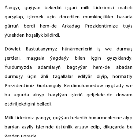
Ýangyç guýýan bekediň işgäri milli Liderimizi mähirli
garşylap, işlemek üçin döredilen mümkinçilikler barada
gürrüň berdi hem-de Arkadag Prezidentimize tüýs
ýürekden hoşallyk bildirdi.
Döwlet Baştutanymyz hünärmenleriň iş we durmuş
şertleri, maşgala ýagdaýy bilen içgin gyzyklandy.
Ýurdumyzda adamlaryň bagtyýar hem-de abadan
durmuşy üçin ähli tagallalar edilýär diýip, hormatly
Prezidentimiz Gurbanguly Berdimuhamedow nygtady we
bu ugurda alnyp barylýan işleriň geljekde-de dowam
etdiriljekdigini belledi.
Milli Liderimiz ýangyç guýýan bekediň hünärmenlerine alyp
barýan asylly işlerinde üstünlik arzuw edip, dikuçarda bu
ýerden ugrady.