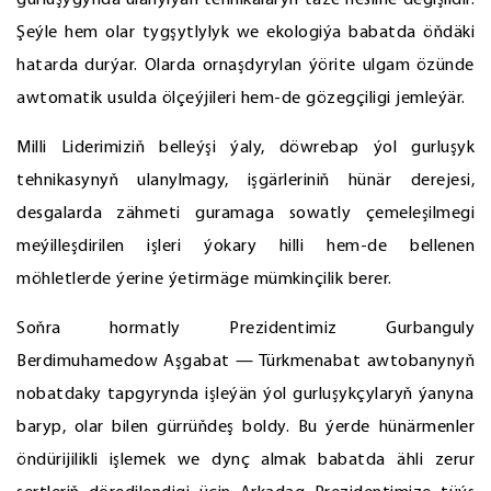
gurluşygynda ulanylýan tehnikalaryň täze nesline degişlidir.
Şeýle hem olar tygşytlylyk we ekologiýa babatda öňdäki
hatarda durýar. Olarda ornaşdyrylan ýörite ulgam özünde
awtomatik usulda ölçeýjileri hem-de gözegçiligi jemleýär.
Milli Liderimiziň belleýşi ýaly, döwrebap ýol gurluşyk
tehnikasynyň ulanylmagy, işgärleriniň hünär derejesi,
desgalarda zähmeti guramaga sowatly çemeleşilmegi
meýilleşdirilen işleri ýokary hilli hem-de bellenen
möhletlerde ýerine ýetirmäge mümkinçilik berer.
Soňra hormatly Prezidentimiz Gurbanguly
Berdimuhamedow Aşgabat — Türkmenabat awtobanynyň
nobatdaky tapgyrynda işleýän ýol gurluşykçylaryň ýanyna
baryp, olar bilen gürrüňdeş boldy. Bu ýerde hünärmenler
öndürijilikli işlemek we dynç almak babatda ähli zerur