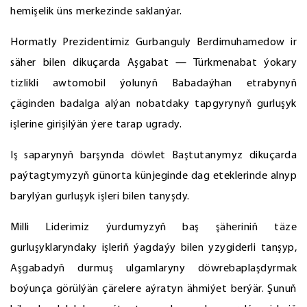
hemişelik üns merkezinde saklanýar.
Hormatly Prezidentimiz Gurbanguly Berdimuhamedow ir
säher bilen dikuçarda Aşgabat — Türkmenabat ýokary
tizlikli awtomobil ýolunyň Babadaýhan etrabynyň
çäginden badalga alýan nobatdaky tapgyrynyň gurluşyk
işlerine girişilýän ýere tarap ugrady.
Iş saparynyň barşynda döwlet Baştutanymyz dikuçarda
paýtagtymyzyň günorta künjeginde dag eteklerinde alnyp
barylýan gurluşyk işleri bilen tanyşdy.
Milli Liderimiz ýurdumyzyň baş şäheriniň täze
gurluşyklaryndaky işleriň ýagdaýy bilen yzygiderli tanşyp,
Aşgabadyň durmuş ulgamlaryny döwrebaplaşdyrmak
boýunça görülýän çärelere aýratyn ähmiýet berýär. Şunuň