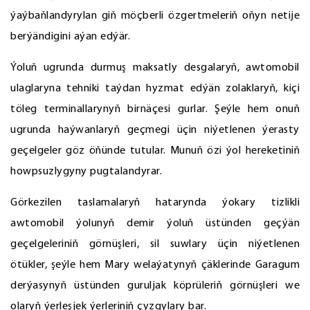
ýaýbaňlandyrylan giň möçberli özgertmeleriň oňyn netije
berýändigini aýan edýär.
Ýoluň ugrunda durmuş maksatly desgalaryň, awtomobil
ulaglaryna tehniki taýdan hyzmat edýän zolaklaryň, kiçi
töleg terminallarynyň birnäçesi gurlar. Şeýle hem onuň
ugrunda haýwanlaryň geçmegi üçin niýetlenen ýerasty
geçelgeler göz öňünde tutular. Munuň özi ýol hereketiniň
howpsuzlygyny pugtalandyrar.
Görkezilen taslamalaryň hatarynda ýokary tizlikli
awtomobil ýolunyň demir ýoluň üstünden geçýän
geçelgeleriniň görnüşleri, sil suwlary üçin niýetlenen
ötükler, şeýle hem Mary welaýatynyň çäklerinde Garagum
derýasynyň üstünden guruljak köprüleriň görnüşleri we
olaryň ýerleşjek ýerleriniň çyzgylary bar.