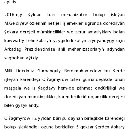
aýtdy.
2016-njy ýyldan bäri mehanizator bolup işleýän
M.Geldiýew özleriniň netijeli işlemekleri ugrunda döredilýän
ýokary derejeli mümkinçilikler we zerur amatlyklary bolan
kuwwatly tehnikalaryň yzygiderli satyn alynýandygy üçin
Arkadag Prezidentimize ähli mehanizatorlaryň adyndan
sagbolsun aýtdy.
Milli Liderimiz Gurbanguly Berdimuhamedow bu ýerde
işleýän kärendeçi O.Ýagmyrow bilen gürrüňdeşlikde onuň
maşgala we iş ýagdaýy hem-de zähmet öndürijiligi we
döredilýän mümkinçilikler, kärendeçileriň üpjünçilik derejesi
bilen gyzyklandy.
O.Ýagmyrow 12 ýyldan bäri şu daýhan birleşikde kärendeçi
bolup işleýändigi, özüne berkidilen 5 gektar ýerden ýokary