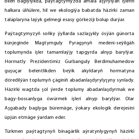
bilen baglylykda, paýtagtymyzda amala aşyrylýan işleriň
halkara ülňülere, hil we ekologiýa babatda häzirki zaman
talaplaryna laýyk gelmegi esasy görkeziji bolup durýar.
Paýtagtymyzyň soňky ýyllarda sazlaşykly ösýän günorta
künjeginde Magtymguly Pyragynyň medeni-seýilgäh
toplumynda işler tamamlaýjy tapgyrda alnyp barylýar.
Hormatly Prezidentimiz Gurbanguly Berdimuhamedow
guşuçar belentlikden beýik akyldaryň hormatyna
döredilýän toplumyň çäginiň abadanlaşdyrylyşyny synlady.
Häzirki wagtda şol ýerde toplumy abadanlaşdyrmak we
bagy-bossanlyga öwürmek işleri alnyp barylýar. Olar
Aşgabady baglyga büremäge, ýokary ekologik derejesini
üpjün etmäge ýardam eder.
Türkmen paýtagtynyň binagärlik aýratynlygynyň häzirki