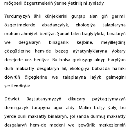
möçberli özgertmeleriň ýerine ýetirilişini synlady.
Ýurdumyzyň ähli künjeklerini gurşap alan giň gerimli
özgertmelerde abadançylyk, ekologiýa talaplaryna
möhüm ähmiýet berilýär. Şunuň bilen baglylykda, binalaryň
we desgalaryň binagärlik keşbine, meýilleşdiriş
çözgütlerine hem-de bezeg aýratynlyklaryna ýokary
derejede üns berilýär. Bu bolsa gurluşygy alnyp barylýan
dürli maksatly desgalaryň hil, ekologiýa babatda häzirki
döwrüň ölçeglerine we talaplaryna laýyk gelmegini
şertlendirýär.
Döwlet Baştutanymyzyň dikuçary paýtagtymyzyň
demirgazyk tarapyna ugur aldy. Mälim bolşy ýaly, bu
ýerde dürli maksatly binalaryň, şol sanda durmuş maksatly
desgalaryň hem-de medeni we işewürlik merkezleriniň