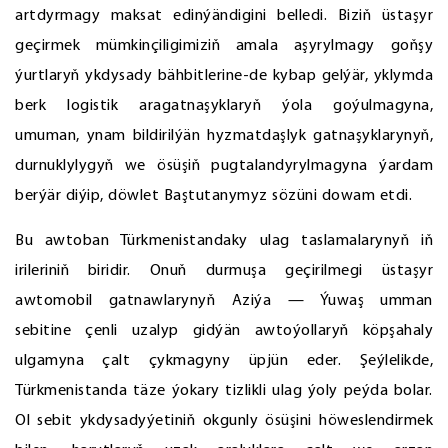
artdyrmagy maksat edinýändigini belledi. Biziň üstaşyr
geçirmek mümkinçiligimiziň amala aşyrylmagy goňşy
ýurtlaryň ykdysady bähbitlerine-de kybap gelýär, yklymda
berk logistik aragatnaşyklaryň ýola goýulmagyna,
umuman, ynam bildirilýän hyzmatdaşlyk gatnaşyklarynyň,
durnuklylygyň we ösüşiň pugtalandyrylmagyna ýardam
berýär diýip, döwlet Baştutanymyz sözüni dowam etdi.
Bu awtoban Türkmenistandaky ulag taslamalarynyň iň
irileriniň biridir. Onuň durmuşa geçirilmegi üstaşyr
awtomobil gatnawlarynyň Aziýa — Ýuwaş umman
sebitine çenli uzalyp gidýän awtoýollaryň köpşahaly
ulgamyna çalt çykmagyny üpjün eder. Şeýlelikde,
Türkmenistanda täze ýokary tizlikli ulag ýoly peýda bolar.
Ol sebit ykdysadyýetiniň okgunly ösüşini höweslendirmek