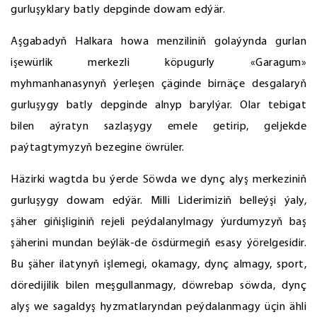
gurluşyklary batly depginde dowam edýär.
Aşgabadyň Halkara howa menziliniň golaýynda gurlan
işewürlik merkezli köpugurly «Garagum»
myhmanhanasynyň ýerleşen çäginde birnäçe desgalaryň
gurluşygy batly depginde alnyp barylýar. Olar tebigat
bilen aýratyn sazlaşygy emele getirip, geljekde
paýtagtymyzyň bezegine öwrüler.
Häzirki wagtda bu ýerde Söwda we dynç alyş merkeziniň
gurluşygy dowam edýär. Milli Liderimiziň belleýşi ýaly,
şäher giňişliginiň rejeli peýdalanylmagy ýurdumyzyň baş
şäherini mundan beýläk-de ösdürmegiň esasy ýörelgesidir.
Bu şäher ilatynyň işlemegi, okamagy, dynç almagy, sport,
döredijilik bilen meşgullanmagy, döwrebap söwda, dynç
alyş we sagaldyş hyzmatlaryndan peýdalanmagy üçin ähli