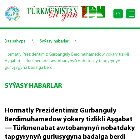
\
\
Baş sahypa
Syýasy habarlar
Hormatly Prezidentimiz Gurbanguly Berdimuhamedow ýokary tizlikli
Aşgabat — Türkmenabat awtobanynyň nobatdaky tapgyrynyň
gurluşygyna badalga berdi
SYÝASY HABARLAR
Hormatly Prezidentimiz Gurbanguly
Berdimuhamedow ýokary tizlikli Aşgabat
— Türkmenabat awtobanynyň nobatdaky
tapgyrynyň gurluşygyna badalga berdi