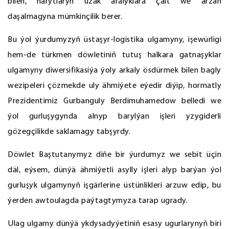
bilen, harytlaryň uzak aralyklara çalt we arzan
daşalmagyna mümkinçilik berer.
Bu ýol ýurdumyzyň üstaşyr-logistika ulgamyny, işewürligi
hem-de türkmen döwletiniň tutuş halkara gatnaşyklar
ulgamyny diwersifikasiýa ýoly arkaly ösdürmek bilen bagly
wezipeleri çözmekde uly ähmiýete eýedir diýip, hormatly
Prezidentimiz Gurbanguly Berdimuhamedow belledi we
ýol gurluşygynda alnyp barylýan işleri yzygiderli
gözegçilikde saklamagy tabşyrdy.
Döwlet Baştutanymyz diňe bir ýurdumyz we sebit üçin
däl, eýsem, dünýä ähmiýetli asylly işleri alyp barýan ýol
gurluşyk ulgamynyň işgärlerine üstünlikleri arzuw edip, bu
ýerden awtoulagda paýtagtymyza tarap ugrady.
Ulag ulgamy dünýä ykdysadyýetiniň esasy ugurlarynyň biri