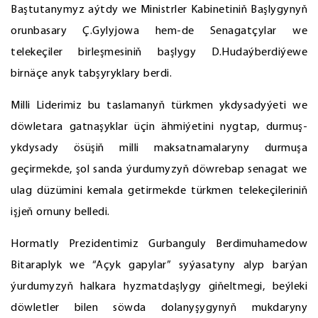
Baştutanymyz aýtdy we Ministrler Kabinetiniň Başlygynyň
orunbasary Ç.Gylyjowa hem-de Senagatçylar we
telekeçiler birleşmesiniň başlygy D.Hudaýberdiýewe
birnäçe anyk tabşyryklary berdi.
Milli Liderimiz bu taslamanyň türkmen ykdysadyýeti we
döwletara gatnaşyklar üçin ähmiýetini nygtap, durmuş-
ykdysady ösüşiň milli maksatnamalaryny durmuşa
geçirmekde, şol sanda ýurdumyzyň döwrebap senagat we
ulag düzümini kemala getirmekde türkmen telekeçileriniň
işjeň ornuny belledi.
Hormatly Prezidentimiz Gurbanguly Berdimuhamedow
Bitaraplyk we “Açyk gapylar” syýasatyny alyp barýan
ýurdumyzyň halkara hyzmatdaşlygy giňeltmegi, beýleki
döwletler bilen söwda dolanyşygynyň mukdaryny