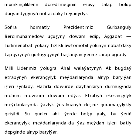
mümkinçilikleriň döredilmeginiň esasy talap bolup
durýandygynyň nobatdaky beýanydyr.
Soňra hormatly Prezidentimiz Gurbanguly
Berdimuhamedow uçuşyny dowam edip, Aşgabat —
Türkmenabat ýokary tizlikli awtomobil ýolunyň nobatdaky
tapgyrynyň gurluşygynyň başlanýan ýerine tarap ugrady.
Milli Liderimiz ýolugra Ahal welaýatynyň Ak bugdaý
etrabynyň ekerançylyk meýdanlarynda alnyp barylýan
işleri synlady. Häzirki döwürde daýhanlaryň durmuşynda
möhüm möwsüm dowam edýär. Etrabyň ekerançylyk
meýdanlarynda ýazlyk ýeralmanyň ekişine guramaçylykly
girişildi. Şu günler ähli ýerde bolşy ýaly, bu ýeriň
ekerançylyk meýdanlarynda-da ýaz-meýdan işleri batly
depginde alnyp barylýar.