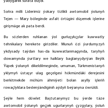
ýadygärlik surata düşdi.
Soňra milli Liderimiz ýokary tizlikli awtomobil ýolunyň
Tejen — Mary böleginde asfalt örtügini düşemek işlerine
girişmäge ak pata berdi.
Bu sözlerden ruhlanan ýol gurluşykçylar kuwwatly
tehnikalary herekete girizdiler. Munuň özi ýurdumyzyň
ykdysady taýdan has-da kuwwatlanmagynda, taryhyň
dowamynda ýurtlary we halklary baglanyşdyrýan Beýik
Ýüpek ýolunyň dikeldilmeginde, umuman, Türkmenistanyň
yklymyň üstaşyr ulag geçelgesi hökmündäki derejesini
berkitmekde möhüm ähmiýeti bolan asylly işleriň
rowaçlyklara beslenýändiginiň aýdyň beýanyna öwrüldi.
Şeýle hem döwlet Baştutanymyz bu ýerde täze
awtomobil ýolunyň geçjek ugurlarynyň çyzgylary, ýoluň