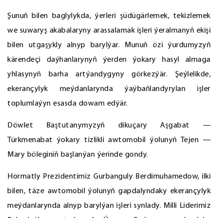
Şunuň bilen baglylykda, ýerleri şüdügärlemek, tekizlemek
we suwaryş akabalaryny arassalamak işleri ýeralmanyň ekişi
bilen utgaşykly alnyp barylýar. Munuň özi ýurdumyzyň
kärendeçi daýhanlarynyň ýerden ýokary hasyl almaga
yhlasynyň barha artýandygyny görkezýär. Şeýlelikde,
ekerançylyk meýdanlarynda ýaýbaňlandyrylan işler
toplumlaýyn esasda dowam edýär.
Döwlet Baştutanymyzyň dikuçary Aşgabat —
Türkmenabat ýokary tizlikli awtomobil ýolunyň Tejen —
Mary böleginiň başlanýan ýerinde gondy.
Hormatly Prezidentimiz Gurbanguly Berdimuhamedow, ilki
bilen, täze awtomobil ýolunyň gapdalyndaky ekerançylyk
meýdanlarynda alnyp barylýan işleri synlady. Milli Liderimiz