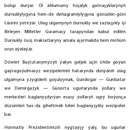
bolup durýar. Ol ählumumy hojalyk gatnaşyklarynyň
durnuklylygyna hem-de deňagramlylygyna gönüden-göni
täsirini ýetirýär. Ulag ulgamynyň durnukly we sazlaşykly işi
Birleşen Milletler Guramasy tarapyndan kabul edilen
Durnukly ösüş maksatlaryny amala aşyrmakda hem möhüm
orun eýeleýär.
Döwlet Baştutanymyzyň ýakyn geljek üçin öňde goýan
gaýragoýulmasyz wezipeleriniň hatarynda dünýäniň ulag
ulgamyna yzygiderli goşulyşmak, Gündogar — Günbatar
we Demirgazyk — Günorta ugurlarynda ýollary we
merkezleri baglanyşdyrýan esasy ýollaryň ugry boýunça
düzümleri has-da giňeltmek bilen baglanyşykly wezipeler
bar.
Hormatly Prezidentimiziň nygtaýşy ýaly, bu ugurlar