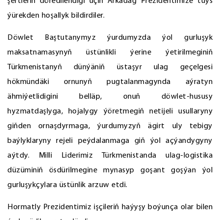
şertleriň döredilendigi üçin Arkadag Prezidentimize tüýs
ýürekden hoşallyk bildirdiler.
Döwlet Baştutanymyz ýurdumyzda ýol gurluşyk
maksatnamasynyň üstünlikli ýerine ýetirilmeginiň
Türkmenistanyň dünýäniň üstaşyr ulag geçelgesi
hökmündäki ornunyň pugtalanmagynda aýratyn
ähmiýetlidigini belläp, onuň döwlet-hususy
hyzmatdaşlyga, hojalygy ýöretmegiň netijeli usullaryny
giňden ornaşdyrmaga, ýurdumyzyň ägirt uly tebigy
baýlyklaryny rejeli peýdalanmaga giň ýol açýandygyny
aýtdy. Milli Liderimiz Türkmenistanda ulag-logistika
düzüminiň ösdürilmegine mynasyp goşant goşýan ýol
gurluşykçylara üstünlik arzuw etdi.
Hormatly Prezidentimiz işçileriň haýyşy boýunça olar bilen