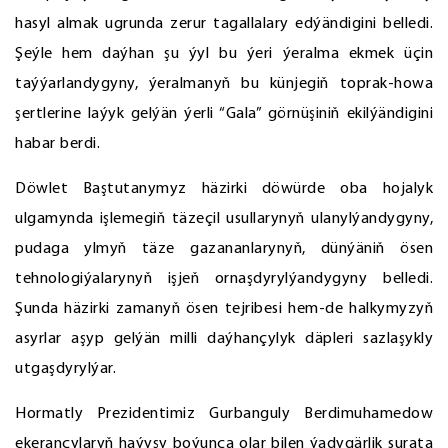
hasyl almak ugrunda zerur tagallalary edýändigini belledi.
Şeýle hem daýhan şu ýyl bu ýeri ýeralma ekmek üçin
taýýarlandygyny, ýeralmanyň bu künjegiň toprak-howa
şertlerine laýyk gelýän ýerli “Gala” görnüşiniň ekilýändigini
habar berdi.
Döwlet Baştutanymyz häzirki döwürde oba hojalyk
ulgamynda işlemegiň täzeçil usullarynyň ulanylýandygyny,
pudaga ylmyň täze gazananlarynyň, dünýäniň ösen
tehnologiýalarynyň işjeň ornaşdyrylýandygyny belledi.
Şunda häzirki zamanyň ösen tejribesi hem-de halkymyzyň
asyrlar aşyp gelýän milli daýhançylyk däpleri sazlaşykly
utgaşdyrylýar.
Hormatly Prezidentimiz Gurbanguly Berdimuhamedow
ekerançylaryň haýyşy boýunça olar bilen ýadygärlik surata