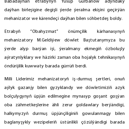
Babadaýhan etrabynyň Ýusup Gurbanow adyndaky
daýhan birleşigine degişli ýerde ýeralma ekişini geçirýän
mehanizator we kärendeçi daýhan bilen söhbetdeş boldy.
Etrabyň “Obahyzmat” önümçilik kärhanasynyň
mehanizatory M.Geldiýew döwlet Baştutanymyza bu
ýerde alyp barýan işi, ýeralmany ekmegiň özboluşly
aýratynlyklary we häzirki zaman oba hojalyk tehnikasynyň
öndürijilik kuwwaty barada gürrüň berdi.
Milli Liderimiz mehanizatoryň iş-durmuş şertleri, onuň
aýlyk gazanjy bilen gyzyklandy we döwletimiziň azyk
bolçulygynyň üpjün edilmegine mynasyp goşant goşýan
oba zähmetkeşlerine ähli zerur goldawlary berýändigi,
halkymyzyň durmuş üpjünçiliginiň gowulanmagy bilen
baglanyşykly wezipeleriň üstünlikli çözülýändigi barada