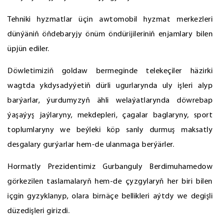
Tehniki hyzmatlar üçin awtomobil hyzmat merkezleri
dünýäniň öňdebaryjy önüm öndürijileriniň enjamlary bilen
üpjün ediler.
Döwletimiziň goldaw bermeginde telekeçiler häzirki
wagtda ykdysadyýetiň dürli ugurlarynda uly işleri alyp
barýarlar, ýurdumyzyň ähli welaýatlarynda döwrebap
ýaşaýyş jaýlaryny, mekdepleri, çagalar baglaryny, sport
toplumlaryny we beýleki köp sanly durmuş maksatly
desgalary gurýarlar hem-de ulanmaga berýärler.
Hormatly Prezidentimiz Gurbanguly Berdimuhamedow
görkezilen taslamalaryň hem-de çyzgylaryň her biri bilen
içgin gyzyklanyp, olara birnäçe bellikleri aýtdy we degişli
düzedişleri girizdi.