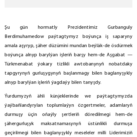
Şu gün hormatly Prezidentimiz Gurbanguly
Berdimuhamedow paýtagtymyz boýunça iş saparyny
amala aşyryp, şäher düzümini mundan beýläk-de ösdürmek
boýunça alnyp barylýan işleriň barşy hem-de Aşgabat —
Türkmenabat ýokary tizlikli awtobanynyň nobatdaky
tapgyrynyň gurluşygynyň başlanmagy bilen baglanyşykly
alnyp barylýan işleriň ýagdaýy bilen tanyşdy.
Ýurdumyzyň ähli künjeklerinde we paýtagtymyzda
ýaýbaňlandyrylan toplumlaýyn özgertmeler, adamlaryň
durmuşy üçin oňaýly şertleriň döredilmegi hem-de
şähergurluşyk maksatnamasynyň üstünlikli durmuşa
geçirilmegi bilen baglanyşykly meseleler milli Liderimiziň