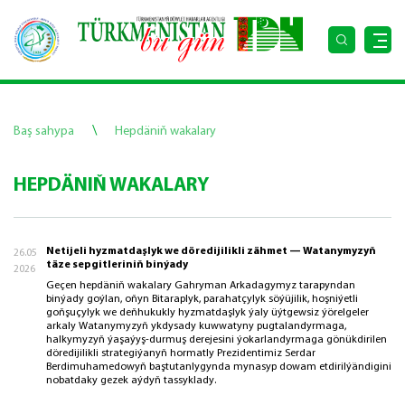
\
Baş sahypa
Hepdäniň wakalary
HEPDÄNIŇ WAKALARY
Netijeli hyzmatdaşlyk we döredijilikli zähmet — Watanymyzyň
26.05
täze sepgitleriniň binýady
2026
Geçen hepdäniň wakalary Gahryman Arkadagymyz tarapyndan
binýady goýlan, oňyn Bitaraplyk, parahatçylyk söýüjilik, hoşniýetli
goňşuçylyk we deňhukukly hyzmatdaşlyk ýaly üýtgewsiz ýörelgeler
arkaly Watanymyzyň ykdysady kuwwatyny pugtalandyrmaga,
halkymyzyň ýaşaýyş-durmuş derejesini ýokarlandyrmaga gönükdirilen
döredijilikli strategiýanyň hormatly Prezidentimiz Serdar
Berdimuhamedowyň baştutanlygynda mynasyp dowam etdirilýändigini
nobatdaky gezek aýdyň tassyklady.