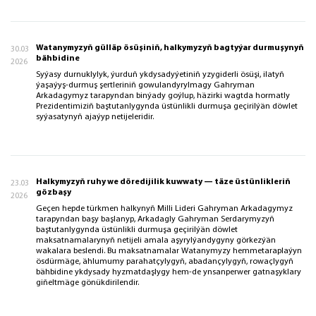
Watanymyzyň gülläp ösüşiniň, halkymyzyň bagtyýar durmuşynyň
30.03
bähbidine
2026
Syýasy durnuklylyk, ýurduň ykdysadyýetiniň yzygiderli ösüşi, ilatyň
ýaşaýyş-durmuş şertleriniň gowulandyrylmagy Gahryman
Arkadagymyz tarapyndan binýady goýlup, häzirki wagtda hormatly
Prezidentimiziň baştutanlygynda üstünlikli durmuşa geçirilýän döwlet
syýasatynyň ajaýyp netijeleridir.
Halkymyzyň ruhy we döredijilik kuwwaty — täze üstünlikleriň
23.03
gözbaşy
2026
Geçen hepde türkmen halkynyň Milli Lideri Gahryman Arkadagymyz
tarapyndan başy başlanyp, Arkadagly Gahryman Serdarymyzyň
baştutanlygynda üstünlikli durmuşa geçirilýän döwlet
maksatnamalarynyň netijeli amala aşyrylýandygyny görkezýän
wakalara beslendi. Bu maksatnamalar Watanymyzy hemmetaraplaýyn
ösdürmäge, ählumumy parahatçylygyň, abadançylygyň, rowaçlygyň
bähbidine ykdysady hyzmatdaşlygy hem-de ynsanperwer gatnaşyklary
giňeltmäge gönükdirilendir.