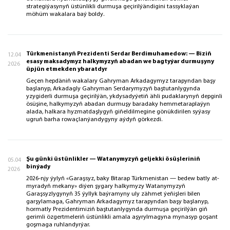
strategiýasynyň üstünlikli durmuşa geçirilýändigini tassyklaýan
möhüm wakalara baý boldy.
Türkmenistanyň Prezidenti Serdar Berdimuhamedow: — Biziň
12.04
esasy maksadymyz halkymyzyň abadan we bagtyýar durmuşyny
2026
üpjün etmekden ybaratdyr
Geçen hepdäniň wakalary Gahryman Arkadagymyz tarapyndan başy
başlanyp, Arkadagly Gahryman Serdarymyzyň baştutanlygynda
yzygiderli durmuşa geçirilýän, ykdysadyýetiň ähli pudaklarynyň depginli
ösüşine, halkymyzyň abadan durmuşy baradaky hemmetaraplaýyn
alada, halkara hyzmatdaşlygyň giňeldilmegine gönükdirilen syýasy
ugruň barha rowaçlanýandygyny aýdyň görkezdi.
Şu günki üstünlikler — Watanymyzyň geljekki ösüşleriniň
05.04
binýady
2026
2026-njy ýylyň «Garaşsyz, baky Bitarap Türkmenistan — bedew batly at-
myradyň mekany» diýen şygary halkymyzy Watanymyzyň
Garaşsyzlygynyň 35 ýyllyk baýramyny uly zähmet ýeňişleri bilen
garşylamaga, Gahryman Arkadagymyz tarapyndan başy başlanyp,
hormatly Prezidentimiziň baştutanlygynda durmuşa geçirilýän giň
gerimli özgertmeleriň üstünlikli amala aşyrylmagyna mynasyp goşant
goşmaga ruhlandyrýar.