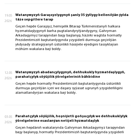
Watanymyzyň Garaşsyzlygynyň şanly 35 ýyllygy bellenilýän ýylda
19.05
täze sepgitlere tarap
2026
Geçen hepde Garaşsyz, hemişelik Bitarap Türkmenistanyň halkara
hyzmatdaşlygynyň barha pugtalandyrylýandygyny, Gahryman
Arkadagymyz tarapyndan başy başlanyp, häzirki wagtda hormatly
Prezidentimiziň baştutanlygynda yzygiderli durmuşa geçirilýän
ykdysady strategiýanyň üstünlikli häsiýete eýedigini tassyklaýan
möhüm wakalara baý boldy.
Watanymyzyň abadançylygynyň, deňhukukly hyzmatdaşlygyň,
12.05
parahatçylyk söýüjilik ýörelgeleriniň bähbidine
2026
Geçen hepde hormatly Prezidentimiziň baştutanlygynda üstünlikli
durmuşa geçirilýän içeri we daşary syýasat ugrunyň yzygiderliligini
alamatlandyrýan wakalara baý boldy.
Parahatçylyk söýüjilik, hoşniýetli goňşuçylyk we deňhukuklylyk
03.05
ýörelgelerine esaslanýan netijeli hyzmatdaşlyk
2026
Geçen hepdäniň wakalarynda Gahryman Arkadagymyz tarapyndan
başy başlanyp, hormatly Prezidentimiziň baştutanlygynda yzygiderli