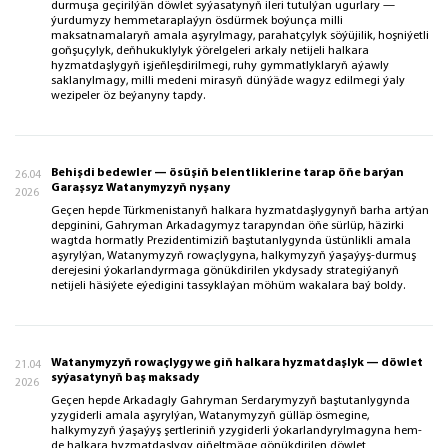
durmuşa geçirilýän döwlet syýasatynyň ileri tutulýan ugurlary —
ýurdumyzy hemmetaraplaýyn ösdürmek boýunça milli
maksatnamalaryň amala aşyrylmagy, parahatçylyk söýüjilik, hoşniýetli
goňşuçylyk, deňhukuklylyk ýörelgeleri arkaly netijeli halkara
hyzmatdaşlygyň işjeňleşdirilmegi, ruhy gymmatlyklaryň aýawly
saklanylmagy, milli medeni mirasyň dünýäde wagyz edilmegi ýaly
wezipeler öz beýanyny tapdy.
Behişdi bedewler — ösüşiň belentliklerine tarap öňe barýan
26.04
Garaşsyz Watanymyzyň nyşany
2026
Geçen hepde Türkmenistanyň halkara hyzmatdaşlygynyň barha artýan
depginini, Gahryman Arkadagymyz tarapyndan öňe sürlüp, häzirki
wagtda hormatly Prezidentimiziň baştutanlygynda üstünlikli amala
aşyrylýan, Watanymyzyň rowaçlygyna, halkymyzyň ýaşaýyş-durmuş
derejesini ýokarlandyrmaga gönükdirilen ykdysady strategiýanyň
netijeli häsiýete eýedigini tassyklaýan möhüm wakalara baý boldy.
Watanymyzyň rowaçlygy we giň halkara hyzmatdaşlyk — döwlet
21.04
syýasatynyň baş maksady
2026
Geçen hepde Arkadagly Gahryman Serdarymyzyň baştutanlygynda
yzygiderli amala aşyrylýan, Watanymyzyň gülläp ösmegine,
halkymyzyň ýaşaýyş şertleriniň yzygiderli ýokarlandyrylmagyna hem-
de halkara hyzmatdaşlygy giňeltmäge gönükdirilen döwlet