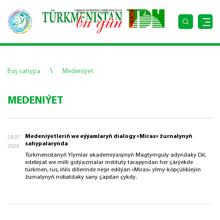
\
Baş sahypa
Medeniýet
MEDENIÝET
Medeniýetleriň we eýýamlaryň dialogy «Miras» žurnalynyň
28.07
sahypalarynda
2026
Türkmenistanyň Ylymlar akademiýasynyň Magtymguly adyndaky Dil,
edebiýat we milli golýazmalar instituty tarapyndan her çärýekde
türkmen, rus, iňlis dillerinde neşir edilýän «Miras» ylmy-köpçülikleýin
žurnalynyň nobatdaky sany çapdan çykdy.