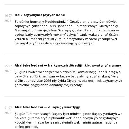
Halklary ýakynlaşdyrýan köpri
16.07
2026
Şu günler hormatly Prezidentimiziň Gruziýa amala aşyrýan döwlet
saparynyň çäklerinde Tbilisi şäherinde Türkmenistanyň Gruziýadaky
Medeniýet günleri geçirilýär. “Garaşsyz, baky Bitarap Türkmenistan —
bedew batly at-myradyň mekany” ýylynyň şanly wakalarynyň üstüni
ýetiren bu medeni çäre iki ýurduň arasyndaky medeni-ynsanperwer
gatnaşyklaryň täze derejä çykýandygyny görkezýär.
Ahalteke bedewi — halkymyzyň döredijilik kuwwatynyň nyşany
05.07
2026
Şu gün Döwlet medeniýet merkeziniň Mukamlar köşgünde “Garaşsyz,
baky Bitarap Türkmenistan — bedew batly at-myradyň mekany” ýyly
diýlip atlandyrylan 2026-njy ýylda Diýarymyzda geçiriljek baýramçylyk
çärelerine bagyşlanan dabaraly mejlis boldy.
Ahalteke bedewi — dünýä gymmatlygy
01.07
2026
Şu gün Türkmenistanyň Daşary işler ministrliginde daşary ýurtlaryň we
halkara guramalaryň diplomatik wekilhanalarynyň ýolbaşçylarynyň,
köpçülikleýin habar beriş serişdeleriniň wekilleriniň gatnaşmagynda
brifing geçirildi.