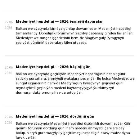
Medeniýet hepdeligi — 2026: jemleýji dabaralar
27.06
2026
Balkan welaýatynda birnäçe günläp dowam eden Medeniýet hepdeligi
tamamlandy. Döredijilik forumynyň ýapylyş dabarasy giňden bellenilen
Medeniýet we sungat işgärleriniň hem-de Magtymguly Pyragynyň
şygryýet gününiň dabaralary bilen utgaşdy.
Medeniýet hepdeligi — 2026: bäşinji gün
26.06
2026
Balkan welaýatynda geçirilýän Medeniýet hepdeliginiň her bir güni
şatlykly pursatlara, ähmiýetli wakalara beslenýär. Bu bolsa Medeniýet we
sungat işgärleriniň hem-de Magtymguly Pyragynyň şygryýet güni
mynasybetli geçirilýän medeni baýramçylygyň ýurdumyzyň
durmuşyndaky ornuny has-da artdyrýar.
Medeniýet hepdeligi — 2026: dördünji gün
25.06
2026
Balkan welaýatynda Medeniýet hepdeligi üstünlikli dowam edýär. Giň
gerimli forumyň dördünji güni hem medeni ähmiýetli çärelere baý
bolup, olaryň guramaçylykly geçirilmegi hepdeligiň esasy maksadyna
laýyk gelýär.