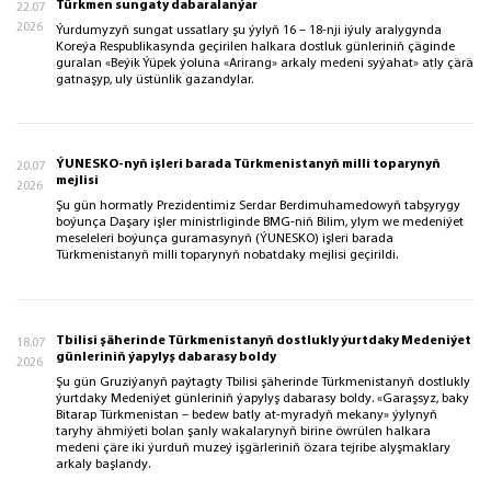
Türkmen sungaty dabaralanýar
22.07
2026
Ýurdumyzyň sungat ussatlary şu ýylyň 16 – 18-nji iýuly aralygynda
Koreýa Respublikasynda geçirilen halkara dostluk günleriniň çäginde
guralan «Beýik Ýüpek ýoluna «Arirang» arkaly medeni syýahat» atly çärä
gatnaşyp, uly üstünlik gazandylar.
ÝUNESKO-nyň işleri barada Türkmenistanyň milli toparynyň
20.07
mejlisi
2026
Şu gün hormatly Prezidentimiz Serdar Berdimuhamedowyň tabşyrygy
boýunça Daşary işler ministrliginde BMG-niň Bilim, ylym we medeniýet
meseleleri boýunça guramasynyň (ÝUNESKO) işleri barada
Türkmenistanyň milli toparynyň nobatdaky mejlisi geçirildi.
Tbilisi şäherinde Türkmenistanyň dostlukly ýurtdaky Medeniýet
18.07
günleriniň ýapylyş dabarasy boldy
2026
Şu gün Gruziýanyň paýtagty Tbilisi şäherinde Türkmenistanyň dostlukly
ýurtdaky Medeniýet günleriniň ýapylyş dabarasy boldy. «Garaşsyz, baky
Bitarap Türkmenistan – bedew batly at-myradyň mekany» ýylynyň
taryhy ähmiýeti bolan şanly wakalarynyň birine öwrülen halkara
medeni çäre iki ýurduň muzeý işgärleriniň özara tejribe alyşmaklary
arkaly başlandy.