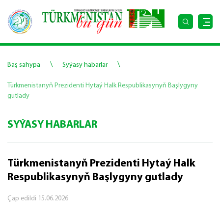
\
\
Baş sahypa
Syýasy habarlar
Türkmenistanyň Prezidenti Hytaý Halk Respublikasynyň Başlygyny
gutlady
SYÝASY HABARLAR
Türkmenistanyň Prezidenti Hytaý Halk
Respublikasynyň Başlygyny gutlady
Çap edildi
15.06.2026