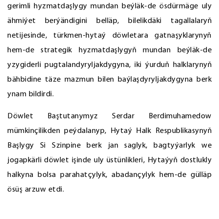
gerimli hyzmatdaşlygy mundan beýläk-de ösdürmäge uly
ähmiýet berýändigini belläp, bilelikdäki tagallalaryň
netijesinde, türkmen-hytaý döwletara gatnaşyklarynyň
hem-de strategik hyzmatdaşlygyň mundan beýläk-de
yzygiderli pugtalandyryljakdygyna, iki ýurduň halklarynyň
bähbidine täze mazmun bilen baýlaşdyryljakdygyna berk
ynam bildirdi.
Döwlet Baştutanymyz Serdar Berdimuhamedow
mümkinçilikden peýdalanyp, Hytaý Halk Respublikasynyň
Başlygy Si Szinpine berk jan saglyk, bagtyýarlyk we
jogapkärli döwlet işinde uly üstünlikleri, Hytaýyň dostlukly
halkyna bolsa parahatçylyk, abadançylyk hem-de gülläp
ösüş arzuw etdi.