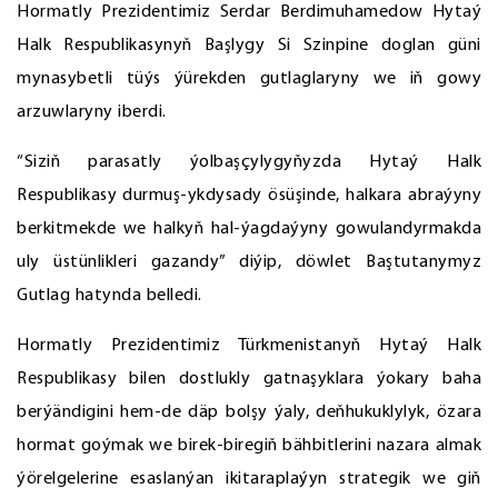
Hormatly Prezidentimiz Serdar Berdimuhamedow Hytaý
Halk Respublikasynyň Başlygy Si Szinpine doglan güni
mynasybetli tüýs ýürekden gutlaglaryny we iň gowy
arzuwlaryny iberdi.
“Siziň parasatly ýolbaşçylygyňyzda Hytaý Halk
Respublikasy durmuş-ykdysady ösüşinde, halkara abraýyny
berkitmekde we halkyň hal-ýagdaýyny gowulandyrmakda
uly üstünlikleri gazandy” diýip, döwlet Baştutanymyz
Gutlag hatynda belledi.
Hormatly Prezidentimiz Türkmenistanyň Hytaý Halk
Respublikasy bilen dostlukly gatnaşyklara ýokary baha
berýändigini hem-de däp bolşy ýaly, deňhukuklylyk, özara
hormat goýmak we birek-biregiň bähbitlerini nazara almak
ýörelgelerine esaslanýan ikitaraplaýyn strategik we giň