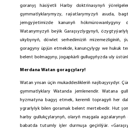
goranyş häsiýetli Harby doktrinasynyň ýörelgeler
gymmatlyklarymyzy, raýatlarymyzyň asuda, bagt
jemgyýetimizde kanunyň hökmürowanlygyny da
Watanymyzyň beýik Garaşsyzlygynyň, özygtyýarlylyg
ukybynyň, döwlet serhedimiziň mizemezliginiň, ý
goragyny üpjün etmekde, kanunçylygy we hukuk ter
belent bolmagyny, jogapkärli gullugyňyzda uly üstün
Merdana Watan goragçylary!
Watan ynsan üçin mukaddeslikleriň naýbaşysydyr. Çü
gymmatlyklary Watanda jemlenendir. Watana gu
hyzmatyna bagyş etmek, keremli topragyň her dab
ygrarlylyk bilen goramak belent mertebedir. Hut ş
harby gullukçylarynyň, olaryň maşgala agzalarynyň 
babatda tutumly işler durmuşa geçirilýär. «Gara