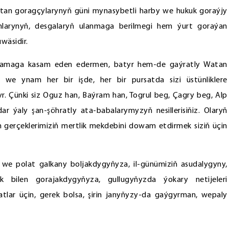
tan goragçylarynyň güni mynasybetli harby we hukuk goraýjy
umlarynyň, desgalaryň ulanmaga berilmegi hem ýurt goraýan
wäsidir.
oramaga kasam eden edermen, batyr hem-de gaýratly Watan
 we ynam her bir işde, her bir pursatda sizi üstünliklere
yr. Çünki siz Oguz han, Baýram han, Togrul beg, Çagry beg, Alp
dar ýaly şan-şöhratly ata-babalarymyzyň nesillerisiňiz. Olaryň
n gerçeklerimiziň mertlik mekdebini dowam etdirmek siziň üçin
we polat galkany boljakdygyňyza, il-günümiziň asudalygyny,
ik bilen gorajakdygyňyza, gullugyňyzda ýokary netijeleri
atlar üçin, gerek bolsa, şirin janyňyzy-da gaýgyrman, wepaly