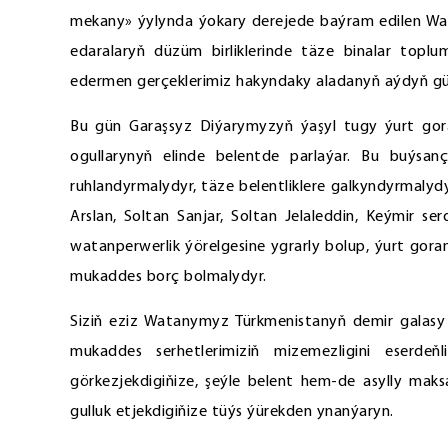
mekany» ýylynda ýokary derejede baýram edilen Wa
edaralaryň düzüm birliklerinde täze binalar topl
edermen gerçeklerimiz hakyndaky aladanyň aýdyň gü
Bu gün Garaşsyz Diýarymyzyň ýaşyl tugy ýurt g
ogullarynyň elinde belentde parlaýar. Bu buýsanç
ruhlandyrmalydyr, täze belentliklere galkyndyrmalyd
Arslan, Soltan Sanjar, Soltan Jelaleddin, Keýmir ser
watanperwerlik ýörelgesine ygrarly bolup, ýurt gora
mukaddes borç bolmalydyr.
Siziň eziz Watanymyz Türkmenistanyň demir galasy 
mukaddes serhetlerimiziň mizemezligini eserdeňl
görkezjekdigiňize, şeýle belent hem-de asylly maks
gulluk etjekdigiňize tüýs ýürekden ynanýaryn.