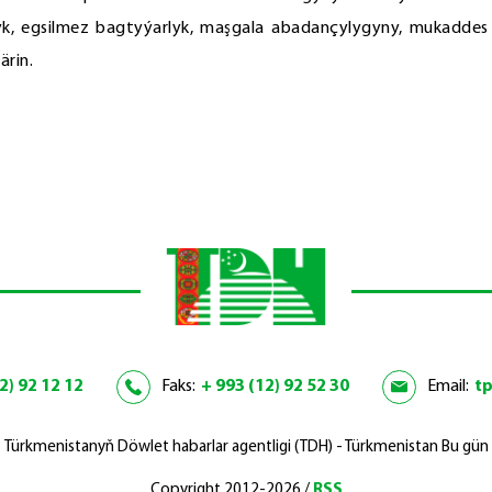
lyk, egsilmez bagtyýarlyk, maşgala abadançylygyny, mukaddes
ärin.
2) 92 12 12
Faks:
+ 993 (12) 92 52 30
Email:
t
Türkmenistanyň Döwlet habarlar agentligi (TDH) - Türkmenistan Bu gün
Copyright 2012-2026 /
RSS