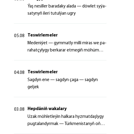
Ýaş ne­sil­ler ba­ra­da­ky ala­da — döw­let sy­ýa­
sa­ty­nyň ile­ri tu­tul­ýan ug­ry
Teswirlemeler
05.08
Me­de­ni­ýet — gym­mat­ly milli mi­ras we pa­
ra­hat­çy­ly­gy ber­ka­rar et­me­giň mö­hüm
şer­ti
Teswirlemeler
04.08
Sagdyn ene — sagdyn çaga — sagdyn
geljek
Hepdäniň wakalary
03.08
Uzak möhletleýin halkara hyzmatdaşlygy
pugtalandyrmak — Türkmenistanyň oňyn
başlangyçlarynyň maksady