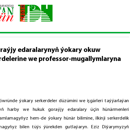
arby we hukuk goraýjy edaralarynyň ýokary okuw mekdepleriniň uçu
raýjy edaralarynyň ýokary okuw
rdelerine we professor-mugallymlaryna
wründe ýokary serkerdeler düzümini we işgärleri taýýarlaýan
yň harby we hukuk goraýjy edaralary üçin hünärmenleri
amlamagyňyz hem-de ýokary hünär bilimine, ilkinji serkerdelik
agyňyz bilen tüýs ýürekden gutlaýaryn. Eziz Diýarymyzyň