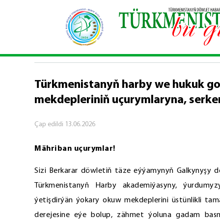
Baş sahypa
\
Syýasy habarlar
\
Türkmenistanyň h
SYÝASY HABARLAR
Türkmenistanyň harby we hukuk go
mekdepleriniň uçurymlaryna, serke
Çap edildi
13.06.2026
Mähriban uçurymlar!
Sizi Berkarar döwletiň täze eýýamynyň Galkynyşy dö
Türkmenistanyň Harby akademiýasyny, ýurdumyz
ýetişdirýän ýokary okuw mekdeplerini üstünlikli tam
derejesine eýe bolup, zähmet ýoluna gadam basm