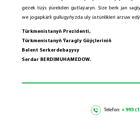
gezek tüýs ýürekden gutlaýaryn. Size berk jan sag
we jogapkärli gullugyňyzda uly üstünlikleri arzuw edý
Türkmenistanyň Prezidenti,
Türkmenistanyň Ýaragly Güýçleriniň
Belent Serkerdebaşysy
Serdar BERDIMUHAMEDOW.
Telefon:
+ 993 (1