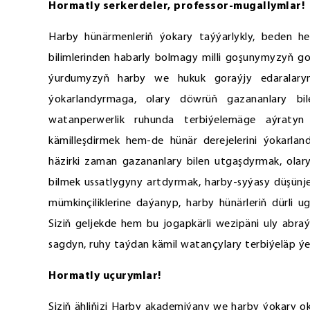
Hormatly serkerdeler, professor-mugallymlar!
Harby hünärmenleriň ýokary taýýarlykly, beden h
bilimlerinden habarly bolmagy milli goşunymyzyň go
ýurdumyzyň harby we hukuk goraýjy edaralarynyň
ýokarlandyrmaga, olary döwrüň gazananlary bil
watanperwerlik ruhunda terbiýelemäge aýratyn 
kämilleşdirmek hem-de hünär derejelerini ýokarlan
häzirki zaman gazananlary bilen utgaşdyrmak, olary
bilmek ussatlygyny artdyrmak, harby-syýasy düşünje
mümkinçiliklerine daýanyp, harby hünärleriň dürli 
Siziň geljekde hem bu jogapkärli wezipäni uly abraý 
sagdyn, ruhy taýdan kämil watançylary terbiýeläp ýet
Hormatly uçurymlar!
Siziň ähliňizi Harby akademiýany we harby ýokary o