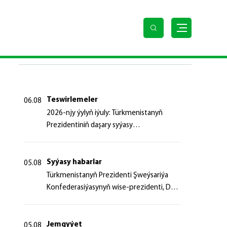
rymlaryna, serkerdelerine we professor-mugallymlaryna
SOŇKY HABARLAR
Teswirlemeler
06.08
2026-njy ýylyň iýuly: Türkmenistanyň
Prezidentiniň daşary syýasy
başlangyçlaryndan ugur alyp
Syýasy habarlar
05.08
Türk­me­nis­ta­nyň Prezidenti Şweý­sa­ri­ýa
Kon­fe­de­ra­si­ýa­sy­nyň wi­se-prezidenti, Da­
şa­ry iş­ler fe­de­ral de­par­ta­men­ti­niň baş­ly­
gy­ny ka­bul et­di
Jemgyýet
05.08