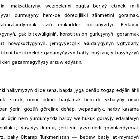
ini, maksatlaryny, wezipelerini pugta berjaý etmek, milli
yýar durmuşyny hem-de döredijilikli zähmetini goramak,
baralandyrmak siziň mukaddes borjuňyzdyr. Berkarar
ynyň, çäk bitewüliginiň, konstitusion gurluşynyň, goranmak
urt howpsuzlygynyň, jemgyýetçilik asudalygynyň ygtybarly
tibini berkitmekde gadamyňyzyň batly, buýsançly başyňyzyň
likleri gazanmagyňyzy arzuw edýärin.
nki halkymyzyň dilde sena, başda jyga deňäp togap edýän ähli
lluk etmek, ömür örküňi baglamak hem-de ykbalyňy onuň
an ýerini gözüň görejine deňäp, wepadarlyk, harby kasama
onuň üçin hem ýurdumyzda harby we hukuk goraýjy edaralaryň
gulluk-iş, ýaşaýyş-durmuş şertlerini yzygiderli gowulandyrmak
şsyz, baky Bitarap Türkmenistan — bedew batly at-myradyň