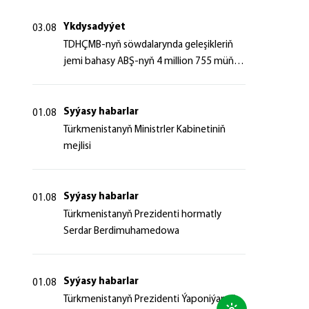
Ykdysadyýet
03.08
TDHÇMB-nyň söwdalarynda geleşikleriň
jemi bahasy ABŞ-nyň 4 million 755 müň
dollaryndan gowrak boldy
Syýasy habarlar
01.08
Türkmenistanyň Ministrler Kabinetiniň
mejlisi
Syýasy habarlar
01.08
Türkmenistanyň Prezidenti hormatly
Serdar Berdimuhamedowa
Syýasy habarlar
01.08
Türkmenistanyň Prezidenti Ýaponiýanyň