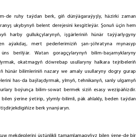
em-de ruhy taýdan berk, giň dünýägaraýyşly, häzirki zaman
ranyş ukybynyň belent derejesini kesgitleýär. Şonuň üçin hem
 harby gullukçylarynyň, işgärleriniň hünär taýýarlygyny
en aýakdaş, mert pederlerimiziň şan-şöhratyna mynasyp
üns berilýär. Watan goragçylarynyň bilim-başarnyklaryny
dyrmak, okatmagyň döwrebap usullaryny halkara tejribeleriň
ň hünär bilimleriniň nazary we amaly usullaryny dogry gurap
lerini has-da baýlaşdyrmak, ylmyň, tehnikanyň, sanly ulgamyň
ugurlary boýunça bilim-sowat bermek siziň esasy wezipäňizdir.
bilen ýerine ýetirip, ylymly-bilimli, päk ahlakly, beden taýdan
işdirjekdigiňize berk ynanýaryn.
kuw mekdeplerini üstünlikli tamamlamagyňyz bilen ýene-de bir