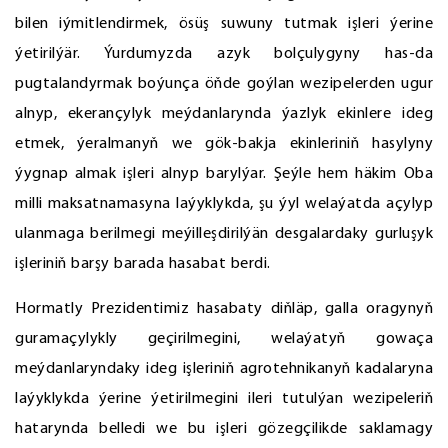
bilen iýmitlendirmek, ösüş suwuny tutmak işleri ýerine
ýetirilýär. Ýurdumyzda azyk bolçulygyny has-da
pugtalandyrmak boýunça öňde goýlan wezipelerden ugur
alnyp, ekerançylyk meýdanlarynda ýazlyk ekinlere ideg
etmek, ýeralmanyň we gök-bakja ekinleriniň hasylyny
ýygnap almak işleri alnyp barylýar. Şeýle hem häkim Oba
milli maksatnamasyna laýyklykda, şu ýyl welaýatda açylyp
ulanmaga berilmegi meýilleşdirilýän desgalardaky gurluşyk
işleriniň barşy barada hasabat berdi.
Hormatly Prezidentimiz hasabaty diňläp, galla oragynyň
guramaçylykly geçirilmegini, welaýatyň gowaça
meýdanlaryndaky ideg işleriniň agrotehnikanyň kadalaryna
laýyklykda ýerine ýetirilmegini ileri tutulýan wezipeleriň
hatarynda belledi we bu işleri gözegçilikde saklamagy