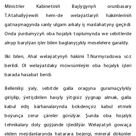
Ministrler Kabinetiniň Başlygynyň orunbasary
T.Atahallyýewiň hem-de welaýatlaryň häkimleriniň
gatnaşmagynda sanly ulgam arkaly iş maslahatyny geçirdi.
Onda ýurdumyzyň oba hojalyk toplumynda we sebitlerde
alnyp barylýan işler bilen baglanyşykly meselelere garaldy.
Ilki bilen, Ahal welaýatynyň häkimi T.Nurmyradowa söz
berildi. Ol welaýatdaky möwsümleýin oba hojalyk işleri
barada hasabat berdi.
Bellenilişi ýaly, sebitde galla oragyna guramaçylykly
girişilip, ýetişdirilen hasyly ýitgisiz ýygnap almak, galla
kabul ediş kärhanalarynda bökdençsiz kabul etmek
boýunça zerur çäreler görülýär. Şunda oba hojalyk
tehnikalary doly güýjünde işledilýär. Welaýatyň gowaça
ekilen meýdanlarynda hatarara bejergi, mineral dökünler