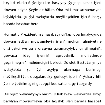
beýleki ekinleriň ýetişdirilen hasylyny ýygnap almak işleri
dowam edýär. Şeýle-de häkim Oba milli maksatnamasyna
laýyklykda, şu ýyl welaýatda meýilleşdirilen işleriň barşy
barada hasabat berdi.
Hormatly Prezidentimiz hasabaty diňläp, oba hojalygynda
dowam edýän möwsümleýin işleriň möhüm ähmiýetine
ünsi çekdi we galla oragyna guramaçylykly girişilmeginiň,
gowaça ideg işleriniň agrotehniki möhletlerde
geçirilmeginiň möhümdigini belledi. Döwlet Baştutanymyz
welaýatda şu ýyl açylyp ulanmaga berilmegi
meýilleşdirilýän desgalardaky gurluşyk işleriniň ýokary hilli
ýerine ýetirilmegini gözegçilikde saklamagy tabşyrdy.
Daşoguz welaýatynyň häkimi D.Babaýew welaýatda alnyp
barylýan möwsümleýin oba hojalyk işleri barada hasabat