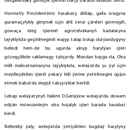
desgalardaky gurluşyk işleriniň barşy barada hasabat berdi.
Hormatly Prezidentimiz hasabaty diňläp, galla oragyna
guramaçylykly girişmek üçin ähli zerur çäreleri görmegiň,
gowaça ideg işleriniň agrotehnikanyň kadalaryna
laýyklykda geçirilmeginiň wajyp talap bolup durýandygyny
belledi hem-de bu ugurda alnyp barylýan işleri
gözegçilikde saklamagy tabşyrdy. Mundan başga-da, Oba
milli maksatnamasyna laýyklykda, welaýatda şu ýyl üçin
meýilleşdirilen işleriň ýokary hilli ýerine ýetirilmegini üpjün
etmek babatda degişli tabşyryklar berildi.
Lebap welaýatynyň häkimi D.Genjiýew welaýatda dowam
edýän möwsümleýin oba hojalyk işleri barada hasabat
berdi.
Bellenilişi ýaly, welaýatda ýetişdirilen bugdaý hasylyny