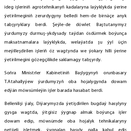
ideg işleriniň agrotehnikanyň kadalaryna laýyklykda ýerine
ýetirilmeginiň zerurdygyny belledi hem-de birnäçe anyk
tabşyryklary berdi. Şeýle-de döwlet Baştutanymyz
ýurdumyzy durmuş-ykdysady taýdan ösdürmek boýunça
maksatnamalara laýyklykda, welaýatda şu ýyl üçin
meýilleşdirilen işleriň öz wagtynda we ýokary hilli ýerine
ýetirilmegini gözegçilikde saklamagy tabşyrdy.
Soňra Ministrler Kabinetiniň Başlygynyň orunbasary
T.Atahallyýew ýurdumyzyň oba hojalygynda dowam
edýän möwsümleýin işler barada hasabat berdi.
Bellenilişi ýaly, Diýarymyzda ýetişdirilen bugdaý hasylyny
gysga wagtda, ýitgisiz ýygnap almak boýunça işler
dowam edip, möwsümde oba hojalyk tehnikalaryny
netijeli işletmek, ýygnalan hasyly galla kabul ediş