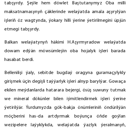
tabşyrdy. Şeýle hem döwlet Baştutanymyz Oba milli
maksatnamasynyň çäklerinde welaýatda amala aşyrylýan
işleriň öz wagtynda, ýokary hilli ýerine ýetirilmegini üpjün
etmegi tabşyrdy.
Balkan welaýatynyň häkimi H.Aşyrmyradow welaýatda
dowam edýän möwsümleýin oba hojalyk işleri barada
hasabat berdi.
Bellenilişi ýaly, sebitde bugdaý oragyna guramaçylykly
girişmek üçin degişli taýýarlyk işleri alnyp barylýar. Gowaça
ekilen meýdanlarda hatarara bejergi, ösüş suwuny tutmak
we mineral dökünler bilen iýmitlendirmek işleri ýerine
ýetirilýär. Ýurdumyzda gök-bakja önümleriniň öndürilýän
möçberini has-da artdyrmak boýunça öňde goýlan
wezipelere laýyklykda, welaýatda ýazlyk ýeralmanyň,