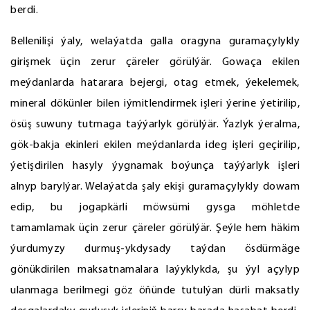
berdi.
Bellenilişi ýaly, welaýatda galla oragyna guramaçylykly
girişmek üçin zerur çäreler görülýär. Gowaça ekilen
meýdanlarda hatarara bejergi, otag etmek, ýekelemek,
mineral dökünler bilen iýmitlendirmek işleri ýerine ýetirilip,
ösüş suwuny tutmaga taýýarlyk görülýär. Ýazlyk ýeralma,
gök-bakja ekinleri ekilen meýdanlarda ideg işleri geçirilip,
ýetişdirilen hasyly ýygnamak boýunça taýýarlyk işleri
alnyp barylýar. Welaýatda şaly ekişi guramaçylykly dowam
edip, bu jogapkärli möwsümi gysga möhletde
tamamlamak üçin zerur çäreler görülýär. Şeýle hem häkim
ýurdumyzy durmuş-ykdysady taýdan ösdürmäge
gönükdirilen maksatnamalara laýyklykda, şu ýyl açylyp
ulanmaga berilmegi göz öňünde tutulýan dürli maksatly