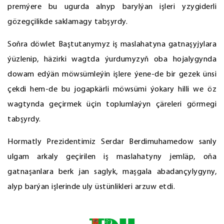
premýere bu ugurda alnyp barylýan işleri yzygiderli
gözegçilikde saklamagy tabşyrdy.
Soňra döwlet Baştutanymyz iş maslahatyna gatnaşyjylara
ýüzlenip, häzirki wagtda ýurdumyzyň oba hojalygynda
dowam edýän möwsümleýin işlere ýene-de bir gezek ünsi
çekdi hem-de bu jogapkärli möwsümi ýokary hilli we öz
wagtynda geçirmek üçin toplumlaýyn çäreleri görmegi
tabşyrdy.
Hormatly Prezidentimiz Serdar Berdimuhamedow sanly
ulgam arkaly geçirilen iş maslahatyny jemläp, oňa
gatnaşanlara berk jan saglyk, maşgala abadançylygyny,
alyp barýan işlerinde uly üstünlikleri arzuw etdi.