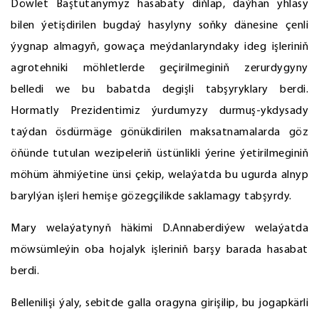
Döwlet Baştutanymyz hasabaty diňläp, daýhan yhlasy
bilen ýetişdirilen bugdaý hasylyny soňky dänesine çenli
ýygnap almagyň, gowaça meýdanlaryndaky ideg işleriniň
agrotehniki möhletlerde geçirilmeginiň zerurdygyny
belledi we bu babatda degişli tabşyryklary berdi.
Hormatly Prezidentimiz ýurdumyzy durmuş-ykdysady
taýdan ösdürmäge gönükdirilen maksatnamalarda göz
öňünde tutulan wezipeleriň üstünlikli ýerine ýetirilmeginiň
möhüm ähmiýetine ünsi çekip, welaýatda bu ugurda alnyp
barylýan işleri hemişe gözegçilikde saklamagy tabşyrdy.
Mary welaýatynyň häkimi D.Annaberdiýew welaýatda
möwsümleýin oba hojalyk işleriniň barşy barada hasabat
berdi.
Bellenilişi ýaly, sebitde galla oragyna girişilip, bu jogapkärli