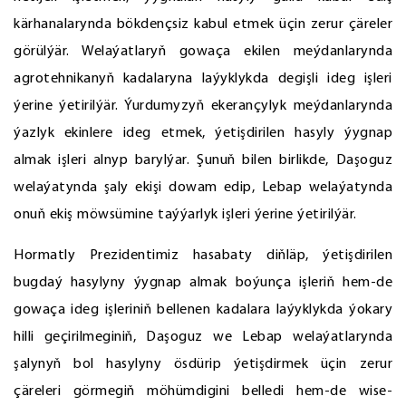
kärhanalarynda bökdençsiz kabul etmek üçin zerur çäreler
görülýär. Welaýatlaryň gowaça ekilen meýdanlarynda
agrotehnikanyň kadalaryna laýyklykda degişli ideg işleri
ýerine ýetirilýär. Ýurdumyzyň ekerançylyk meýdanlarynda
ýazlyk ekinlere ideg etmek, ýetişdirilen hasyly ýygnap
almak işleri alnyp barylýar. Şunuň bilen birlikde, Daşoguz
welaýatynda şaly ekişi dowam edip, Lebap welaýatynda
onuň ekiş möwsümine taýýarlyk işleri ýerine ýetirilýär.
Hormatly Prezidentimiz hasabaty diňläp, ýetişdirilen
bugdaý hasylyny ýygnap almak boýunça işleriň hem-de
gowaça ideg işleriniň bellenen kadalara laýyklykda ýokary
hilli geçirilmeginiň, Daşoguz we Lebap welaýatlarynda
şalynyň bol hasylyny ösdürip ýetişdirmek üçin zerur
çäreleri görmegiň möhümdigini belledi hem-de wise-