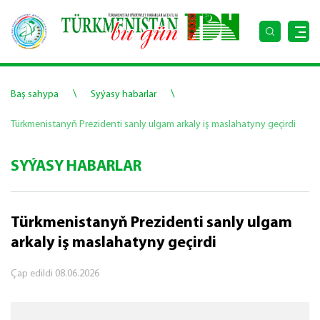
\
\
Baş sahypa
Syýasy habarlar
Türkmenistanyň Prezidenti sanly ulgam arkaly iş maslahatyny geçirdi
SYÝASY HABARLAR
Türkmenistanyň Prezidenti sanly ulgam
arkaly iş maslahatyny geçirdi
Çap edildi
08.06.2026