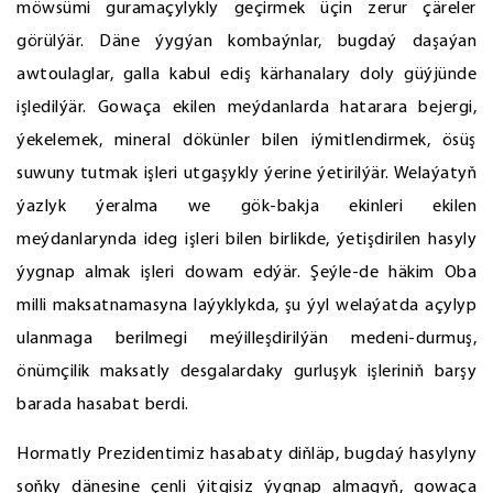
möwsümi guramaçylykly geçirmek üçin zerur çäreler
görülýär. Däne ýygýan kombaýnlar, bugdaý daşaýan
awtoulaglar, galla kabul ediş kärhanalary doly güýjünde
işledilýär. Gowaça ekilen meýdanlarda hatarara bejergi,
ýekelemek, mineral dökünler bilen iýmitlendirmek, ösüş
suwuny tutmak işleri utgaşykly ýerine ýetirilýär. Welaýatyň
ýazlyk ýeralma we gök-bakja ekinleri ekilen
meýdanlarynda ideg işleri bilen birlikde, ýetişdirilen hasyly
ýygnap almak işleri dowam edýär. Şeýle-de häkim Oba
milli maksatnamasyna laýyklykda, şu ýyl welaýatda açylyp
ulanmaga berilmegi meýilleşdirilýän medeni-durmuş,
önümçilik maksatly desgalardaky gurluşyk işleriniň barşy
barada hasabat berdi.
Hormatly Prezidentimiz hasabaty diňläp, bugdaý hasylyny
soňky dänesine çenli ýitgisiz ýygnap almagyň, gowaça