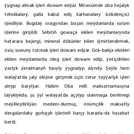
ýygnap almak işleri dowam edýär. Möwsümde oba hojalyk
tehnikalary, galla kabul ediş kärhanalary bökdençsiz
işledilýär. Bugdaý oragyndan boşan meýdanlarda sürüm
işlerine girişildi. Sebitiň gowaça ekilen meýdanlarynda
hatarara bejergi, mineral dökünler bilen iýmitlendirmek,
ösüş suwuny tutmak işleri dowam edýär. Gök-bakja ekinleri
ekilen meýdanlarda ideg işleri dowam edip, ýetişdirilen
ýazlyk ýeralmanyň hasyly ýygnalyp alyndy. Şeýle hem
welaýatda şaly ekişine girişmek üçin zerur taýýarlyk işleri
alnyp barylýar. Häkim Oba milli maksatnamasyna
laýyklykda, şu ýyl welaýatda açylyp ulanmaga berilmegi
meýilleşdirilýän medeni-durmuş, önümçilik maksatly
desgalardaky gurluşyk işleriniň barşy barada-da hasabat
berdi.