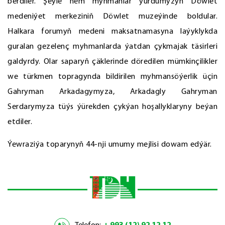
berdiler. Şeýle hem myhmanlar ýurdumyzyň Döwlet
medeniýet merkeziniň Döwlet muzeýinde boldular.
Halkara forumyň medeni maksatnamasyna laýyklykda
guralan gezelenç myhmanlarda ýatdan çykmajak täsirleri
galdyrdy. Olar saparyň çäklerinde döredilen mümkinçilikler
we türkmen topragynda bildirilen myhmansöýerlik üçin
Gahryman Arkadagymyza, Arkadagly Gahryman
Serdarymyza tüýs ýürekden çykýan hoşallyklaryny beýan
etdiler.
Ýewraziýa toparynyň 44-nji umumy mejlisi dowam edýär.