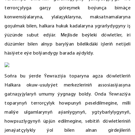
terrorçylyga garşy göreşmek boýunça birnäçe
konwensiýalaryna, ylalaşyklaryna, maksatnamalaryna
goşulmak bilen, halkara hukuk kadalaryna ygrarlydygyny iş
ýüzünde subut edýär. Mejlisde beýleki döwletler, iri
düzümler bilen alnyp barylýan bilelikdäki işleriň netijeli
häsiýete eýe bolýandygy barada aýdyldy.
Soňra bu ýerde Ýewraziýa toparyna agza döwletleriň
Halkara okuw-usulyýet merkezleriniň assosiasiýasyna
gatnaşyjylaryň umumy ýygnagy boldy. Onda Ýewraziýa
toparynyň terrorçylyk howpunyň peseldilmegine, milli
maliýe ulgamlarynyň aýanlygynyň, ygtybarlylygynyň,
howpsuzlygynyň üpjün edilmegine, sebitiň döwletleriniň
jenaýatçylykly ýol bilen alnan girdejileriň