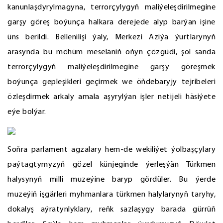
kanunlaşdyrylmagyna, terrorçylygyň maliýeleşdirilmegine
garşy göreş boýunça halkara derejede alyp barýan işine
üns berildi. Bellenilişi ýaly, Merkezi Aziýa ýurtlarynyň
arasynda bu möhüm meseläniň oňyn çözgüdi, şol sanda
terrorçylygyň maliýeleşdirilmegine garşy göreşmek
boýunça gepleşikleri geçirmek we öňdebaryjy tejribeleri
özleşdirmek arkaly amala aşyrylýan işler netijeli häsiýete
eýe bolýar.
Soňra parlament agzalary hem-de wekiliýet ýolbaşçylary
paýtagtymyzyň gözel künjeginde ýerleşýän Türkmen
halysynyň milli muzeýine baryp gördüler. Bu ýerde
muzeýiň işgärleri myhmanlara türkmen halylarynyň taryhy,
dokalyş aýratynlyklary, reňk sazlaşygy barada gürrüň