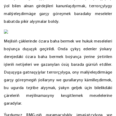
ýol bilen alnan girdejileri kanunlaşdyrmak, terrorçylygy
maliýeleşdirmäge garşy göreşmek baradaky meseleler
babatda pikir alyşmalar boldy.
Mejlisiň çäklerinde özara baha bermek we hukuk meseleleri
boýunça duşuşyk geçirildi. Onda çykyş edenler ýokary
derejedäki özara baha bermek boýunça ýerine ýetirilen
işleriň netijeleri we gazanylan ösüş barada gürrüň etdiler.
Duşuşyga gatnaşyjylar terrorçylyga, ony maliýeleşdirmäge
garşy göreşmegiň ýollaryny we gurallaryny kämilleşdirmek,
bu ugurda tejribe alyşmak, ýakyn geljek üçin bilelikdäki
çäreleriň meýilnamasyny kesgitlemek meselelerine
garadylar.
Ýurdumyz BMG-niň guramaçylykly jenaýatçylyga we