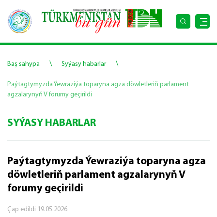
\
\
Baş sahypa
Syýasy habarlar
Paýtagtymyzda Ýewraziýa toparyna agza döwletleriň parlament
agzalarynyň V forumy geçirildi
SYÝASY HABARLAR
Paýtagtymyzda Ýewraziýa toparyna agza
döwletleriň parlament agzalarynyň V
forumy geçirildi
Çap edildi
19.05.2026