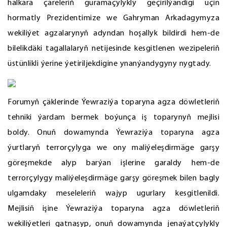
halkara çäreleriň guramaçylykly geçirilýändigi üçin
hormatly Prezidentimize we Gahryman Arkadagymyza
wekiliýet agzalarynyň adyndan hoşallyk bildirdi hem-de
bilelikdäki tagallalaryň netijesinde kesgitlenen wezipeleriň
üstünlikli ýerine ýetiriljekdigine ynanýandygyny nygtady.
Forumyň çäklerinde Ýewraziýa toparyna agza döwletleriň
tehniki ýardam bermek boýunça iş toparynyň mejlisi
boldy. Onuň dowamynda Ýewraziýa toparyna agza
ýurtlaryň terrorçylyga we ony maliýeleşdirmäge garşy
göreşmekde alyp barýan işlerine garaldy hem-de
terrorçylygy maliýeleşdirmäge garşy göreşmek bilen bagly
ulgamdaky meseleleriň wajyp ugurlary kesgitlenildi.
Mejlisiň işine Ýewraziýa toparyna agza döwletleriň
wekiliýetleri gatnaşyp, onuň dowamynda jenaýatçylykly