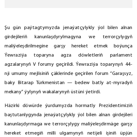
Şu gün paýtagtymyzda jenaýatçylykly ýol bilen alnan
girdejileriň kanunlaşdyrylmagyna we terrorçylygyň
maliýeleşdirilmegine garşy hereket etmek boýunça
Ýewraziýa toparyna agza döwletleriň parlament
agzalarynyň V forumy geçirildi. Ýewraziýa toparynyň 44-
nji umumy mejlisiniň çäklerinde geçirilen forum “Garaşsyz,
baky Bitarap Türkmenistan — bedew batly at-myradyň
mekany” ýylynyň wakalarynyň üstüni ýetirdi.
Häzirki döwürde ýurdumyzda hormatly Prezidentimiziň
baştutanlygynda jenaýatçylykly ýol bilen alnan girdejileri
kanunlaşdyrmaga we terrorçylygy maliýeleşdirmäge garşy
hereket etmegiň milli ulgamynyň netijeli işiniň üpjün