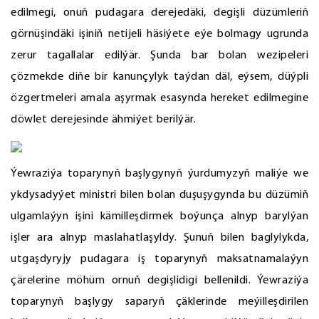
edilmegi, onuň pudagara derejedäki, degişli düzümleriň
görnüşindäki işiniň netijeli häsiýete eýe bolmagy ugrunda
zerur tagallalar edilýär. Şunda bar bolan wezipeleri
çözmekde diňe bir kanunçylyk taýdan däl, eýsem, düýpli
özgertmeleri amala aşyrmak esasynda hereket edilmegine
döwlet derejesinde ähmiýet berilýär.
Ýewraziýa toparynyň başlygynyň ýurdumyzyň maliýe we
ykdysadyýet ministri bilen bolan duşuşygynda bu düzümiň
ulgamlaýyn işini kämilleşdirmek boýunça alnyp barylýan
işler ara alnyp maslahatlaşyldy. Şunuň bilen baglylykda,
utgaşdyryjy pudagara iş toparynyň maksatnamalaýyn
çärelerine möhüm ornuň degişlidigi bellenildi. Ýewraziýa
toparynyň başlygy saparyň çäklerinde meýilleşdirilen