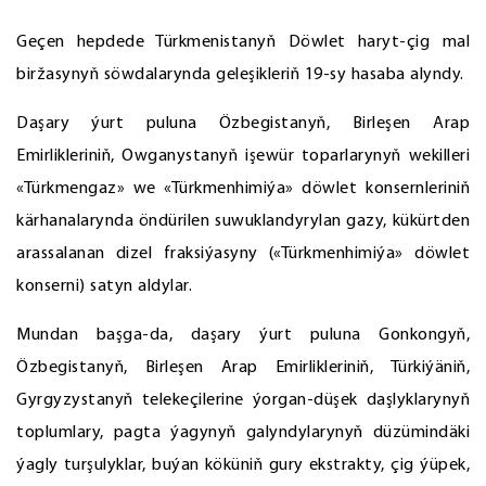
Geçen hepdede Türkmenistanyň Döwlet haryt-çig mal
biržasynyň söwdalarynda geleşikleriň 19-sy hasaba alyndy.
Daşary ýurt puluna Özbegistanyň, Birleşen Arap
Emirlikleriniň, Owganystanyň işewür toparlarynyň wekilleri
«Türkmengaz» we «Türkmenhimiýa» döwlet konsernleriniň
kärhanalarynda öndürilen suwuklandyrylan gazy, kükürtden
arassalanan dizel fraksiýasyny («Türkmenhimiýa» döwlet
konserni) satyn aldylar.
Mundan başga-da, daşary ýurt puluna Gonkongyň,
Özbegistanyň, Birleşen Arap Emirlikleriniň, Türkiýäniň,
Gyrgyzystanyň telekeçilerine ýorgan-düşek daşlyklarynyň
toplumlary, pagta ýagynyň galyndylarynyň düzümindäki
ýagly turşulyklar, buýan köküniň gury ekstrakty, çig ýüpek,