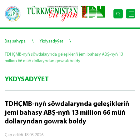
\
\
Baş sahypa
Ykdysadyýet
TDHÇMB-nyň söwdalarynda geleşikleriň jemi bahasy ABŞ-nyň 13
million 66 müň dollaryndan gowrak boldy
YKDYSADYÝET
TDHÇMB-nyň söwdalarynda geleşikleriň
jemi bahasy ABŞ-nyň 13 million 66 müň
dollaryndan gowrak boldy
Çap edildi
18.05.2026