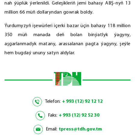
nah ýüplük ýerlenildi. Geleşikleriň jemi bahasy ABŞ-nyň 13
million 66 müň dollaryndan gowrak boldy.
Ýurdumyzyň işewürleri içerki bazar üçin bahasy 118 million
350 müň manada deň bolan binýatlyk ýagyny,
aşgarlanmadyk matany, arassalanan pagta ýagyny, şeýle
hem bugdaý ununy satyn aldylar.
Telefon:
+ 993 (12) 92 12 12
Faks:
+ 993 (12) 92 52 30
Email:
tpress@tdh.gov.tm