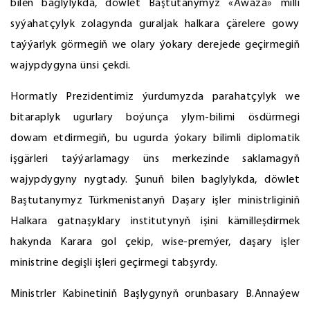
bilen baglylykda, döwlet Baştutanymyz «Awaza» milli
syýahatçylyk zolagynda guraljak halkara çärelere gowy
taýýarlyk görmegiň we olary ýokary derejede geçirmegiň
wajypdygyna ünsi çekdi.
Hormatly Prezidentimiz ýurdumyzda parahatçylyk we
bitaraplyk ugurlary boýunça ylym-bilimi ösdürmegi
dowam etdirmegiň, bu ugurda ýokary bilimli diplomatik
işgärleri taýýarlamagy üns merkezinde saklamagyň
wajypdygyny nygtady. Şunuň bilen baglylykda, döwlet
Baştutanymyz Türkmenistanyň Daşary işler ministrliginiň
Halkara gatnaşyklary institutynyň işini kämilleşdirmek
hakynda Karara gol çekip, wise-premýer, daşary işler
ministrine degişli işleri geçirmegi tabşyrdy.
Ministrler Kabinetiniň Başlygynyň orunbasary B.Annaýew