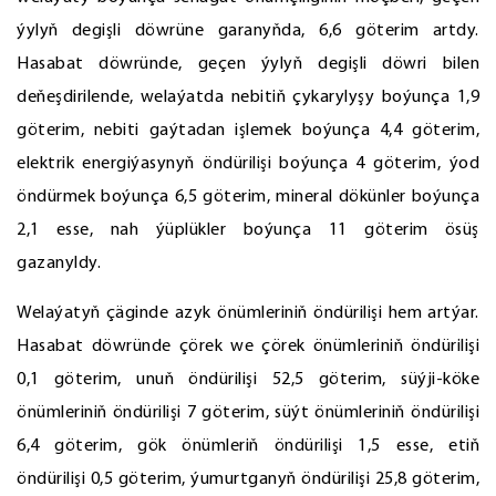
ýylyň degişli döwrüne garanyňda, 6,6 göterim artdy.
Hasabat döwründe, geçen ýylyň degişli döwri bilen
deňeşdirilende, welaýatda nebitiň çykarylyşy boýunça 1,9
göterim, nebiti gaýtadan işlemek boýunça 4,4 göterim,
elektrik energiýasynyň öndürilişi boýunça 4 göterim, ýod
öndürmek boýunça 6,5 göterim, mineral dökünler boýunça
2,1 esse, nah ýüplükler boýunça 11 göterim ösüş
gazanyldy.
Welaýatyň çäginde azyk önümleriniň öndürilişi hem artýar.
Hasabat döwründe çörek we çörek önümleriniň öndürilişi
0,1 göterim, unuň öndürilişi 52,5 göterim, süýji-köke
önümleriniň öndürilişi 7 göterim, süýt önümleriniň öndürilişi
6,4 göterim, gök önümleriň öndürilişi 1,5 esse, etiň
öndürilişi 0,5 göterim, ýumurtganyň öndürilişi 25,8 göterim,