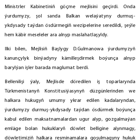
Ministrler Kabinetiniň göçme mejlisini geçirdi. Onda
ýurdumyzy, şol sanda Balkan welaýatyny durmuş-
ykdysady taýdan ösdürmegiň wezipelerine seredildi, şeýle
hem käbir meseleler ara alnyp maslahatlaşyldy.
Ilki bilen, Mejlisiň Başlygy D.Gulmanowa ýurdumyzyň
kanunçylyk binýadyny kämilleşdirmek boýunça alnyp
barylýan işler barada maglumat berdi.
Bellenilişi ýaly, Mejlisde döredilen iş toparlarynda
Türkmenistanyň Konstitusiýasynyň düzgünlerinden we
halkara hukugyň umumy ykrar edilen kadalaryndan,
ýurdumyzy durmuş-ykdysady taýdan ösdürmek boýunça
kabul edilen maksatnamalardan ugur alyp, gozgalmaýan
emläge bolan hukuklaryň döwlet belligine alynmagy,
döwletimiziň halkara resminamalara goşulmagyny hukuk