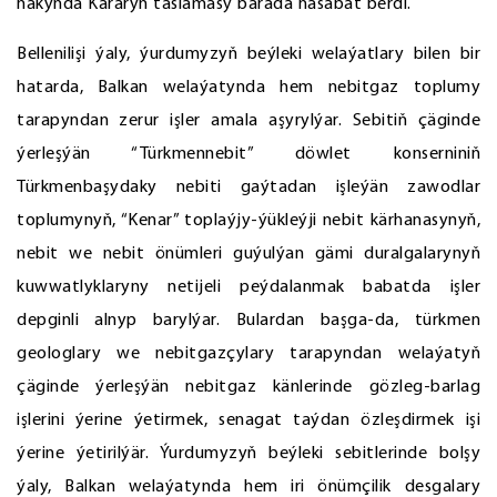
hakynda Kararyň taslamasy barada hasabat berdi.
Bellenilişi ýaly, ýurdumyzyň beýleki welaýatlary bilen bir
hatarda, Balkan welaýatynda hem nebitgaz toplumy
tarapyndan zerur işler amala aşyrylýar. Sebitiň çäginde
ýerleşýän “Türkmennebit” döwlet konserniniň
Türkmenbaşydaky nebiti gaýtadan işleýän zawodlar
toplumynyň, “Kenar” toplaýjy-ýükleýji nebit kärhanasynyň,
nebit we nebit önümleri guýulýan gämi duralgalarynyň
kuwwatlyklaryny netijeli peýdalanmak babatda işler
depginli alnyp barylýar. Bulardan başga-da, türkmen
geologlary we nebitgazçylary tarapyndan welaýatyň
çäginde ýerleşýän nebitgaz känlerinde gözleg-barlag
işlerini ýerine ýetirmek, senagat taýdan özleşdirmek işi
ýerine ýetirilýär. Ýurdumyzyň beýleki sebitlerinde bolşy
ýaly, Balkan welaýatynda hem iri önümçilik desgalary