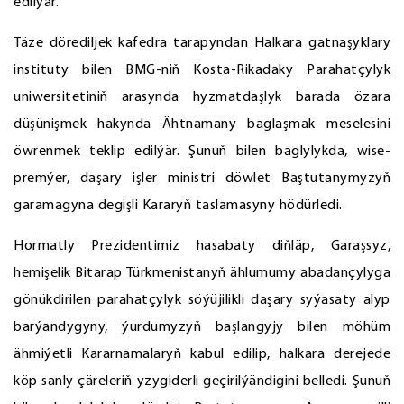
edilýär.
Täze dörediljek kafedra tarapyndan Halkara gatnaşyklary
instituty bilen BMG-niň Kosta-Rikadaky Parahatçylyk
uniwersitetiniň arasynda hyzmatdaşlyk barada özara
düşünişmek hakynda Ähtnamany baglaşmak meselesini
öwrenmek teklip edilýär. Şunuň bilen baglylykda, wise-
premýer, daşary işler ministri döwlet Baştutanymyzyň
garamagyna degişli Kararyň taslamasyny hödürledi.
Hormatly Prezidentimiz hasabaty diňläp, Garaşsyz,
hemişelik Bitarap Türkmenistanyň ählumumy abadançylyga
gönükdirilen parahatçylyk söýüjilikli daşary syýasaty alyp
barýandygyny, ýurdumyzyň başlangyjy bilen möhüm
ähmiýetli Kararnamalaryň kabul edilip, halkara derejede
köp sanly çäreleriň yzygiderli geçirilýändigini belledi. Şunuň