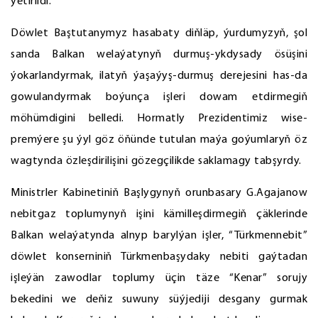
ýetirildi.
Döwlet Baştutanymyz hasabaty diňläp, ýurdumyzyň, şol
sanda Balkan welaýatynyň durmuş-ykdysady ösüşini
ýokarlandyrmak, ilatyň ýaşaýyş-durmuş derejesini has-da
gowulandyrmak boýunça işleri dowam etdirmegiň
möhümdigini belledi. Hormatly Prezidentimiz wise-
premýere şu ýyl göz öňünde tutulan maýa goýumlaryň öz
wagtynda özleşdirilişini gözegçilikde saklamagy tabşyrdy.
Ministrler Kabinetiniň Başlygynyň orunbasary G.Agajanow
nebitgaz toplumynyň işini kämilleşdirmegiň çäklerinde
Balkan welaýatynda alnyp barylýan işler, “Türkmennebit”
döwlet konserniniň Türkmenbaşydaky nebiti gaýtadan
işleýän zawodlar toplumy üçin täze “Kenar” sorujy
bekedini we deňiz suwuny süýjediji desgany gurmak