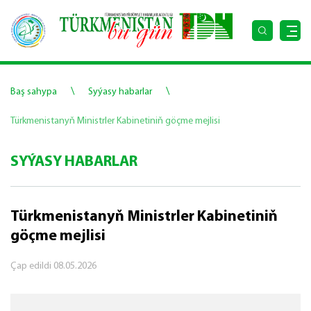
\
\
Baş sahypa
Syýasy habarlar
Türkmenistanyň Ministrler Kabinetiniň göçme mejlisi
SYÝASY HABARLAR
Türkmenistanyň Ministrler Kabinetiniň
göçme mejlisi
Çap edildi
08.05.2026