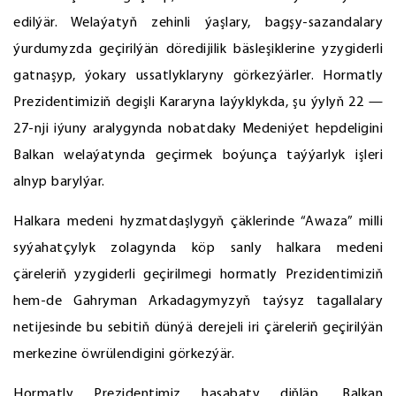
edilýär. Welaýatyň zehinli ýaşlary, bagşy-sazandalary
ýurdumyzda geçirilýän döredijilik bäsleşiklerine yzygiderli
gatnaşyp, ýokary ussatlyklaryny görkezýärler. Hormatly
Prezidentimiziň degişli Kararyna laýyklykda, şu ýylyň 22 —
27-nji iýuny aralygynda nobatdaky Medeniýet hepdeligini
Balkan welaýatynda geçirmek boýunça taýýarlyk işleri
alnyp barylýar.
Halkara medeni hyzmatdaşlygyň çäklerinde “Awaza” milli
syýahatçylyk zolagynda köp sanly halkara medeni
çäreleriň yzygiderli geçirilmegi hormatly Prezidentimiziň
hem-de Gahryman Arkadagymyzyň taýsyz tagallalary
netijesinde bu sebitiň dünýä derejeli iri çäreleriň geçirilýän
merkezine öwrülendigini görkezýär.
Hormatly Prezidentimiz hasabaty diňläp, Balkan