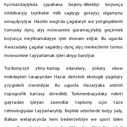
hyzmatdaşlykda şypahana bejeriş-dikeldişi boýunça
öňdebaryjy tejribeler milli saglygy goraýyş ulgamyna
ornaşdyrylýar. Häzirki wagtda çagalaryň we ýetginjekleriň
tomusky dynç alyş möwsümini guramaçylykly geçirmek
boýunça meýilnamalaýyn işler dowam edýär. Bu ugurda
Awazadaky çagalar sagaldyş-dynç alyş merkezlerini tomus
möwsümine taýýarlamak işleri alnyp barylýar.
Ýurdumyzyň ylmy-barlag edaralary, ýokary okuw
mekdepleri tarapyndan Hazar deňziniň ekologik ýagdaýy
yzygiderli öwrenilýär. Bu ugurda Hazarýaka sebitiň
topografik kartasy döredildi, Türkmenbaşydaky nebiti
gaýtadan işleýän zawodlar toplumy üçin täze
tehnologiýalar taýýarlanyldy. Beýleki sebitlerde bolşy ýaly,
Balkan welaýatynda hem bedenterbiýe we sport bilen