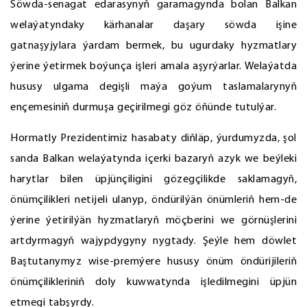
Söwda-senagat edarasynyň garamagynda bolan Balkan
welaýatyndaky kärhanalar daşary söwda işine
gatnaşyjylara ýardam bermek, bu ugurdaky hyzmatlary
ýerine ýetirmek boýunça işleri amala aşyrýarlar. Welaýatda
hususy ulgama degişli maýa goýum taslamalarynyň
ençemesiniň durmuşa geçirilmegi göz öňünde tutulýar.
Hormatly Prezidentimiz hasabaty diňläp, ýurdumyzda, şol
sanda Balkan welaýatynda içerki bazaryň azyk we beýleki
harytlar bilen üpjünçiligini gözegçilikde saklamagyň,
önümçilikleri netijeli ulanyp, öndürilýän önümleriň hem-de
ýerine ýetirilýän hyzmatlaryň möçberini we görnüşlerini
artdyrmagyň wajypdygyny nygtady. Şeýle hem döwlet
Baştutanymyz wise-premýere hususy önüm öndürijileriň
önümçilikleriniň doly kuwwatynda işledilmegini üpjün
etmegi tabşyrdy.