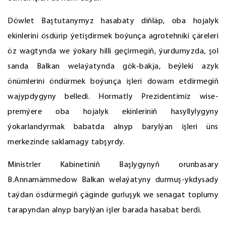
Döwlet Baştutanymyz hasabaty diňläp, oba hojalyk
ekinlerini ösdürip ýetişdirmek boýunça agrotehniki çäreleri
öz wagtynda we ýokary hilli geçirmegiň, ýurdumyzda, şol
sanda Balkan welaýatynda gök-bakja, beýleki azyk
önümlerini öndürmek boýunça işleri dowam etdirmegiň
wajypdygyny belledi. Hormatly Prezidentimiz wise-
premýere oba hojalyk ekinleriniň hasyllylygyny
ýokarlandyrmak babatda alnyp barylýan işleri üns
merkezinde saklamagy tabşyrdy.
Ministrler Kabinetiniň Başlygynyň orunbasary
B.Annamämmedow Balkan welaýatyny durmuş-ykdysady
taýdan ösdürmegiň çäginde gurluşyk we senagat toplumy
tarapyndan alnyp barylýan işler barada hasabat berdi.