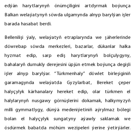
edýän harytlarynyň önümçiligini artdyrmak boýunça
Balkan welaýatynyň söwda ulgamynda alnyp barylýan işler
barada hasabat berdi.
Bellenilişi ýaly, welaýatyň etraplarynda we şäherlerinde
döwrebap söwda merkezleri, bazarlar, dükanlar halka
hyzmat edip, sarp ediş harytlarynyň bolçulygyny,
bahalaryň durnukly derejesini üpjün etmek boýunça degişli
işler alnyp barylýar. “Türkmenhaly” döwlet birleşiginiň
garamagynda welaýatda Gyzylarbat, Bereket çeper
halyçylyk kärhanalary hereket edip, olar türkmen el
halylarynyň nusgawy görnüşlerini dokamak, halkymyzyň
milli gymmatlygy, dünýä medeniýetiniň aýrylmaz bölegi
bolan el halyçylyk sungatyny aýawly saklamak we
ösdürmek babatda möhüm wezipeleri ýerine ýetirýärler.