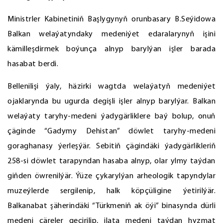
Ministrler Kabinetiniň Başlygynyň orunbasary B.Seýidowa
Balkan welaýatyndaky medeniýet edaralarynyň işini
kämilleşdirmek boýunça alnyp barylýan işler barada
hasabat berdi.
Bellenilişi ýaly, häzirki wagtda welaýatyň medeniýet
ojaklarynda bu ugurda degişli işler alnyp barylýar. Balkan
welaýaty taryhy-medeni ýadygärliklere baý bolup, onuň
çäginde “Gadymy Dehistan” döwlet taryhy-medeni
goraghanasy ýerleşýär. Sebitiň çägindäki ýadygärlikleriň
258-si döwlet tarapyndan hasaba alnyp, olar ylmy taýdan
giňden öwrenilýär. Ýüze çykarylýan arheologik tapyndylar
muzeýlerde sergilenip, halk köpçüligine ýetirilýär.
Balkanabat şäherindäki “Türkmeniň ak öýi” binasynda dürli
medeni çäreler geçirilip, ilata medeni taýdan hyzmat