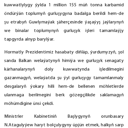
kuwwatlylygy ýylda 1 million 155 müň tonna karbamid
öndürýän toplumyň gurluşygyna badalga berildi hem-de
şu etrabyň Guwlymaýak şäherçesinde ýaşaýyş jaýlarynyň
we binalar toplumynyň gurluşyk işleri tamamlaýjy
tapgyrda alnyp barylýar.
Hormatly Prezidentimiz hasabaty diňläp, ýurdumyzyň, şol
sanda Balkan welaýatynyň himiýa we gurluşyk senagaty
kärhanalarynyň doly kuwwatynda işledilmegini
gazanmagyň, welaýatda şu ýyl gurluşygy tamamlanmaly
desgalaryň ýokary hilli hem-de bellenen möhletlerde
ulanmaga berilmegini berk gözegçilikde saklamagyň
möhümdigine ünsi çekdi.
Ministrler Kabinetiniň Başlygynyň orunbasary
N.Atagulyýew haryt bolçulygyny üpjün etmek, halkyň sarp