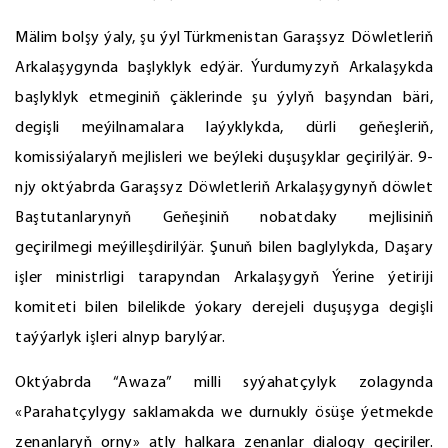
Mälim bolşy ýaly, şu ýyl Türkmenistan Garaşsyz Döwletleriň
Arkalaşygynda başlyklyk edýär. Ýurdumyzyň Arkalaşykda
başlyklyk etmeginiň çäklerinde şu ýylyň başyndan bäri,
degişli meýilnamalara laýyklykda, dürli geňeşleriň,
komissiýalaryň mejlisleri we beýleki duşuşyklar geçirilýär. 9-
njy oktýabrda Garaşsyz Döwletleriň Arkalaşygynyň döwlet
Baştutanlarynyň Geňeşiniň nobatdaky mejlisiniň
geçirilmegi meýilleşdirilýär. Şunuň bilen baglylykda, Daşary
işler ministrligi tarapyndan Arkalaşygyň Ýerine ýetiriji
komiteti bilen bilelikde ýokary derejeli duşuşyga degişli
taýýarlyk işleri alnyp barylýar.
Oktýabrda “Awaza” milli syýahatçylyk zolagynda
«Parahatçylygy saklamakda we durnukly ösüşe ýetmekde
zenanlaryň orny» atly halkara zenanlar dialogy geçiriler.