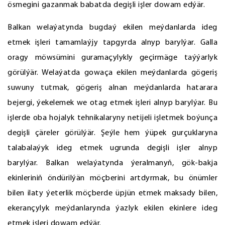
ösmegini gazanmak babatda degişli işler dowam edýär.
Balkan welaýatynda bugdaý ekilen meýdanlarda ideg
etmek işleri tamamlaýjy tapgyrda alnyp barylýar. Galla
oragy möwsümini guramaçylykly geçirmäge taýýarlyk
görülýär. Welaýatda gowaça ekilen meýdanlarda gögeriş
suwuny tutmak, gögeriş alnan meýdanlarda hatarara
bejergi, ýekelemek we otag etmek işleri alnyp barylýar. Bu
işlerde oba hojalyk tehnikalaryny netijeli işletmek boýunça
degişli çäreler görülýär. Şeýle hem ýüpek gurçuklaryna
talabalaýyk ideg etmek ugrunda degişli işler alnyp
barylýar. Balkan welaýatynda ýeralmanyň, gök-bakja
ekinleriniň öndürilýän möçberini artdyrmak, bu önümler
bilen ilaty ýeterlik möçberde üpjün etmek maksady bilen,
ekerançylyk meýdanlarynda ýazlyk ekilen ekinlere ideg
etmek işleri dowam edýär.