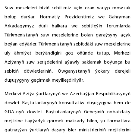
Suw meseleleri biziň sebitimiz üçin örän wajyp mowzuk
bolup durýar. Hormatly Prezidentimiz we Gahryman
Arkadagymyz dürli halkara we sebitleýin forumlarda
Türkmenistanyň suw meselelerine bolan garaýşyny açyk
beýan edýärler. Türkmenistanyň sebitdäki suw meselelerine
uly ähmiýet berýändigini göz öňünde tutup, Merkezi
Aziýanyň suw serişdelerini aýawly saklamak boýunça bu
sebitiň döwletleriniň, Owganystanyň ýokary derejeli
duşuşygyny geçirmek meýilleşdirilýär.
Merkezi Aziýa ýurtlarynyň we Azerbaýjan Respublikasynyň
döwlet Baştutanlarynyň konsultatiw duşuşygyna hem-de
GDA-nyň döwlet Baştutanlarynyň Geňeşiniň nobatdaky
mejlisine taýýarlyk görmek maksady bilen, şu formatlara
gatnaşýan ýurtlaryň daşary işler ministrleriniň mejlislerini