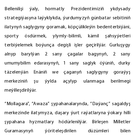
Bellenilişi ýaly, hormatly Prezidentimiziň ykdysady
strategiýasyna laýyklykda, ýurdumyzyň günbatar sebitiniň
ilatynyň saglygyny goramak, köpçülikleýin bedenterbiýäni,
sporty ösdürmek, ylymly-bilimli, kämil şahsyýetleri
terbiýelemek boýunça degişli işler geçirilýär. Gurluşygy
alnyp barylýan 2 sany çagalar bagynyň, 2 sany
umumybilim edarasynyň, 1 sany saglyk öýüniň, durky
täzelenýän Enäniň we çaganyň saglygyny goraýyş
merkeziniň şu ýylda açylyp ulanmaga berilmegi
meýilleşdirilýär.
“Mollagara”, “Awaza” şypahanalarynda, “Daýanç” sagaldyş
merkezinde ilatymyza, daşary ýurt raýatlaryna ýokary hilli
şypahana hyzmatlary hödürlenilýär. Birleşen Milletler
Guramasynyň ýöriteleşdirilen düzümleri bilen