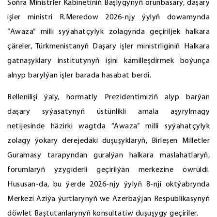
Soňra Ministrler Kabinetiniň Başlygynyň orunbasary, daşary
işler ministri R.Meredow 2026-njy ýylyň dowamynda
“Awaza” milli syýahatçylyk zolagynda geçiriljek halkara
çäreler, Türkmenistanyň Daşary işler ministrliginiň Halkara
gatnaşyklary institutynyň işini kämilleşdirmek boýunça
alnyp barylýan işler barada hasabat berdi.
Bellenilişi ýaly, hormatly Prezidentimiziň alyp barýan
daşary syýasatynyň üstünlikli amala aşyrylmagy
netijesinde häzirki wagtda “Awaza” milli syýahatçylyk
zolagy ýokary derejedäki duşuşyklaryň, Birleşen Milletler
Guramasy tarapyndan guralýan halkara maslahatlaryň,
forumlaryň yzygiderli geçirilýän merkezine öwrüldi.
Hususan-da, bu ýerde 2026-njy ýylyň 8-nji oktýabrynda
Merkezi Aziýa ýurtlarynyň we Azerbaýjan Respublikasynyň
döwlet Baştutanlarynyň konsultatiw duşuşygy geçiriler.