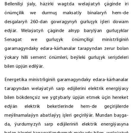
Bellenilişi ýaly, häzirki wagtda welaýatyň çäginde iri
önümçilik we durmuş maksatly binalaryň hem-de
desgalaryň 260-dan gowragynyň gurluşyk işleri dowam
edýär. Welaýatyň çäginde alnyp barylýan gurluşyklar
Senagat we gurluşyk önümçiligi ministrliginiň
garamagyndaky edara-kärhanalar tarapyndan zerur bolan
ýokary hilli sement önümleri, beýleki gurluşyk serişdeleri
bilen üpjün edilýär.
Energetika ministrliginiň garamagyndaky edara-kärhanalar
tarapyndan welaýatyň sarp edijilerini elektrik energiýasy
bilen bökdençsiz we ygtybarly üpjün etmek üçin hereket
edýän elektrik beketlerinde hem-de geçirijilerde
meýilnamalaýyn abatlaýyş işleri geçirilýär. Mundan başga-
da, ýurdumyzyň sarp edijileriniň elektrik energiýasyna