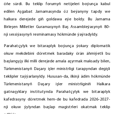
öňe sürdi. Bu teklip forumyň netijeleri boýunça kabul
edilen Aşgabat Jarnamasynda öz beýanyny tapdy we
halkara derejede giň goldawa eýe boldy. Bu Jarnama
Birleşen Milletler Guramasynyň Baş Assambleýasynyň 80-
nji sessiýasynyň resminamasy hökmünde ýaýradyldy.
Parahatçylyk we bitaraplyk boýunça ýokary diplomatik
okuw mekdebini döretmek baradaky örän ähmiýetli bu
başlangyjy ilki milli derejede amala aşyrmak maksady bilen,
Türkmenistanyň Daşary işler ministrligi tarapyndan degişli
teklipler taýýarlanyldy. Hususan-da, ilkinji ädim hökmünde
Türkmenistanyň Daşary işler ministrliginiň Halkara
gatnaşyklary institutynda Parahatçylyk we bitaraplyk
kafedrasyny döretmek hem-de bu kafedrada 2026-2027-
nji okuw ýylyndan başlap magistrleri okatmak teklip