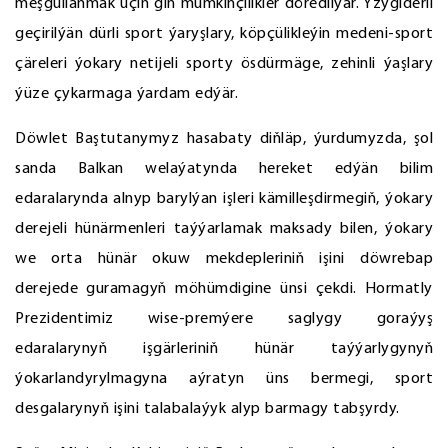
meşgullanmak üçin giň mümkinçilikler döredilýär. Yzygiderli
geçirilýän dürli sport ýaryşlary, köpçülikleýin medeni-sport
çäreleri ýokary netijeli sporty ösdürmäge, zehinli ýaşlary
ýüze çykarmaga ýardam edýär.
Döwlet Baştutanymyz hasabaty diňläp, ýurdumyzda, şol
sanda Balkan welaýatynda hereket edýän bilim
edaralarynda alnyp barylýan işleri kämilleşdirmegiň, ýokary
derejeli hünärmenleri taýýarlamak maksady bilen, ýokary
we orta hünär okuw mekdepleriniň işini döwrebap
derejede guramagyň möhümdigine ünsi çekdi. Hormatly
Prezidentimiz wise-premýere saglygy goraýyş
edaralarynyň işgärleriniň hünär taýýarlygynyň
ýokarlandyrylmagyna aýratyn üns bermegi, sport
desgalarynyň işini talabalaýyk alyp barmagy tabşyrdy.