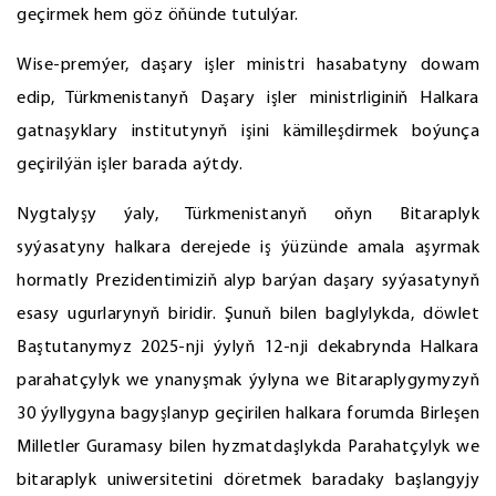
geçirmek hem göz öňünde tutulýar.
Wise-premýer, daşary işler ministri hasabatyny dowam
edip, Türkmenistanyň Daşary işler ministrliginiň Halkara
gatnaşyklary institutynyň işini kämilleşdirmek boýunça
geçirilýän işler barada aýtdy.
Nygtalyşy ýaly, Türkmenistanyň oňyn Bitaraplyk
syýasatyny halkara derejede iş ýüzünde amala aşyrmak
hormatly Prezidentimiziň alyp barýan daşary syýasatynyň
esasy ugurlarynyň biridir. Şunuň bilen baglylykda, döwlet
Baştutanymyz 2025-nji ýylyň 12-nji dekabrynda Halkara
parahatçylyk we ynanyşmak ýylyna we Bitaraplygymyzyň
30 ýyllygyna bagyşlanyp geçirilen halkara forumda Birleşen
Milletler Guramasy bilen hyzmatdaşlykda Parahatçylyk we
bitaraplyk uniwersitetini döretmek baradaky başlangyjy