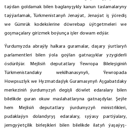
taýdan goldamak bilen baglanyşykly kanun taslamalaryny
taýýarlamak, Türkmenistanyň Jenaýat, Jenaýat iş ýörediş
we Gümrük kodekslerine döwrebap üýtgetmeleri we
goşmaçalary girizmek boýunça işler dowam edýär.
Ýurdumyzda abraýly halkara guramalar, daşary ýurtlaryň
parlamentleri bilen ýola goýlan gatnaşyklar yzygiderli
ösdürilýär. Mejlisiň deputatlary Ýewropa Bileleşiginiň
Türkmenistandaky wekilhanasynyň, Ýewropada
Howpsuzlyk we Hyzmatdaşlyk Guramasynyň Aşgabatdaky
merkeziniň ýurdumyzyň degişli döwlet edaralary bilen
bilelikde guran okuw maslahatlaryna gatnaşdylar. Şeýle
hem Mejlisiň deputatlary ýurdumyzyň ministrlikleri,
pudaklaýyn dolandyryş edaralary, syýasy partiýalary,
jemgyýetçilik birleşikleri bilen bilelikde ilatyň ýaşaýyş-