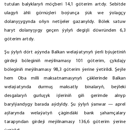
tutulan balyklaryň möçberi 14,1 göterim artdy. Sebitde
ulagyň ähli görnüşleri boýunça ýük we ýolagçy
dolanyşygynda oňyn netijeler gazanyldy. Bölek satuw
haryt dolanyşygy geçen ýylyň degişli döwründen 6,3
göterim artdy.
Şu ýylyň dört aýynda Balkan welaýatynyň ýerli býujetiniň
girdeji böleginiň meýilnamasy 101 göterim, çykdajy
böleginiň meýilnamasy 98,3 göterim ýerine ýetirildi. Şeýle
hem Oba milli maksatnamasynyň çäklerinde Balkan
welaýatynda durmuş maksatly binalaryň, beýleki
desgalaryň gurluşyk işleriniň giň gerimde alnyp
barylýandygy barada aýdyldy. Şu ýylyň ýanwar — aprel
aýlarynda welaýatyň çägindäki bank şahamçalary
tarapyndan girdeji meýilnamasy 136,6 göterim ýerine