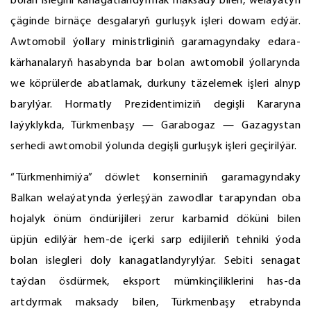
bolan islegini kanagatlandyrmak maksady bilen, welaýatyň
çäginde birnäçe desgalaryň gurluşyk işleri dowam edýär.
Awtomobil ýollary ministrliginiň garamagyndaky edara-
kärhanalaryň hasabynda bar bolan awtomobil ýollarynda
we köprülerde abatlamak, durkuny täzelemek işleri alnyp
barylýar. Hormatly Prezidentimiziň degişli Kararyna
laýyklykda, Türkmenbaşy — Garabogaz — Gazagystan
serhedi awtomobil ýolunda degişli gurluşyk işleri geçirilýär.
“Türkmenhimiýa” döwlet konserniniň garamagyndaky
Balkan welaýatynda ýerleşýän zawodlar tarapyndan oba
hojalyk önüm öndürijileri zerur karbamid döküni bilen
üpjün edilýär hem-de içerki sarp edijileriň tehniki ýoda
bolan islegleri doly kanagatlandyrylýar. Sebiti senagat
taýdan ösdürmek, eksport mümkinçiliklerini has-da
artdyrmak maksady bilen, Türkmenbaşy etrabynda