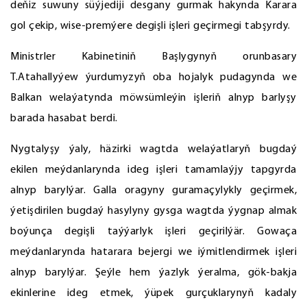
deňiz suwuny süýjediji desgany gurmak hakynda Karara
gol çekip, wise-premýere degişli işleri geçirmegi tabşyrdy.
Ministrler Kabinetiniň Başlygynyň orunbasary
T.Atahallyýew ýurdumyzyň oba hojalyk pudagynda we
Balkan welaýatynda möwsümleýin işleriň alnyp barlyşy
barada hasabat berdi.
Nygtalyşy ýaly, häzirki wagtda welaýatlaryň bugdaý
ekilen meýdanlarynda ideg işleri tamamlaýjy tapgyrda
alnyp barylýar. Galla oragyny guramaçylykly geçirmek,
ýetişdirilen bugdaý hasylyny gysga wagtda ýygnap almak
boýunça degişli taýýarlyk işleri geçirilýär. Gowaça
meýdanlarynda hatarara bejergi we iýmitlendirmek işleri
alnyp barylýar. Şeýle hem ýazlyk ýeralma, gök-bakja
ekinlerine ideg etmek, ýüpek gurçuklarynyň kadaly