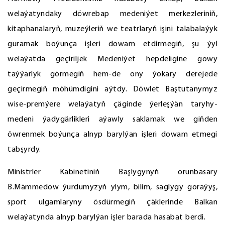
welaýatyndaky döwrebap medeniýet merkezleriniň,
kitaphanalaryň, muzeýleriň we teatrlaryň işini talabalaýyk
guramak boýunça işleri dowam etdirmegiň, şu ýyl
welaýatda geçiriljek Medeniýet hepdeligine gowy
taýýarlyk görmegiň hem-de ony ýokary derejede
geçirmegiň möhümdigini aýtdy. Döwlet Baştutanymyz
wise-premýere welaýatyň çäginde ýerleşýän taryhy-
medeni ýadygärlikleri aýawly saklamak we giňden
öwrenmek boýunça alnyp barylýan işleri dowam etmegi
tabşyrdy.
Ministrler Kabinetiniň Başlygynyň orunbasary
B.Mämmedow ýurdumyzyň ylym, bilim, saglygy goraýyş,
sport ulgamlaryny ösdürmegiň çäklerinde Balkan
welaýatynda alnyp barylýan işler barada hasabat berdi.