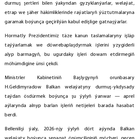
durmuş şertleri bilen ýakyndan gyzyklanýarlar, welaýat,
etrap we şäher häkimliklerinde raýatlaryň ýüztutmalaryna
garamak boýunça geçirilýän kabul edişlige gatnaşýarlar.
Hormatly Prezidentimiz täze kanun taslamalaryny işläp
taýýarlamak we döwrebaplaşdyrmak işlerini yzygiderli
alyp barmagyň, bu ugurdaky işleri dowam etdirmegiň
möhümdigine ünsi çekdi.
Ministrler Kabinetiniň Başlygynyň orunbasary
H.Geldimyradow Balkan welaýatyny durmuş-ykdysady
taýdan ösdürmek boýunça şu ýylyň ýanwar — aprel
aýlarynda alnyp barlan işleriň netijeleri barada hasabat
berdi.
Bellenilişi ýaly, 2026-njy ýylyň dört aýynda Balkan
welaýaty boýunça senagat önümçiliginiň möçberi, geçen