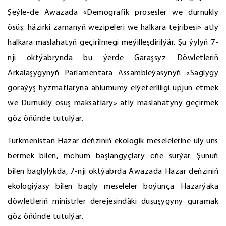
Şeýle-de Awazada «Demografik prosesler we durnukly
ösüş: häzirki zamanyň wezipeleri we halkara tejribesi» atly
halkara maslahatyň geçirilmegi meýilleşdirilýär. Şu ýylyň 7-
nji oktýabrynda bu ýerde Garaşsyz Döwletleriň
Arkalaşygynyň Parlamentara Assambleýasynyň «Saglygy
goraýyş hyzmatlaryna ählumumy elýeterliligi üpjün etmek
we Durnukly ösüş maksatlary» atly maslahatyny geçirmek
göz öňünde tutulýar.
Türkmenistan Hazar deňziniň ekologik meselelerine uly üns
bermek bilen, möhüm başlangyçlary öňe sürýär. Şunuň
bilen baglylykda, 7-nji oktýabrda Awazada Hazar deňziniň
ekologiýasy bilen bagly meseleler boýunça Hazarýaka
döwletleriň ministrler derejesindäki duşuşygyny guramak
göz öňünde tutulýar.