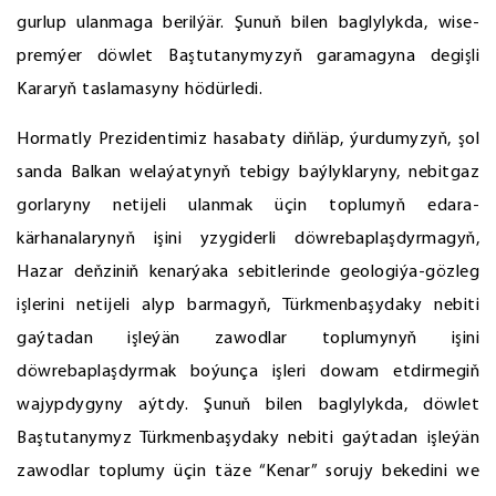
gurlup ulanmaga berilýär. Şunuň bilen baglylykda, wise-
premýer döwlet Baştutanymyzyň garamagyna degişli
Kararyň taslamasyny hödürledi.
Hormatly Prezidentimiz hasabaty diňläp, ýurdumyzyň, şol
sanda Balkan welaýatynyň tebigy baýlyklaryny, nebitgaz
gorlaryny netijeli ulanmak üçin toplumyň edara-
kärhanalarynyň işini yzygiderli döwrebaplaşdyrmagyň,
Hazar deňziniň kenarýaka sebitlerinde geologiýa-gözleg
işlerini netijeli alyp barmagyň, Türkmenbaşydaky nebiti
gaýtadan işleýän zawodlar toplumynyň işini
döwrebaplaşdyrmak boýunça işleri dowam etdirmegiň
wajypdygyny aýtdy. Şunuň bilen baglylykda, döwlet
Baştutanymyz Türkmenbaşydaky nebiti gaýtadan işleýän
zawodlar toplumy üçin täze “Kenar” sorujy bekedini we