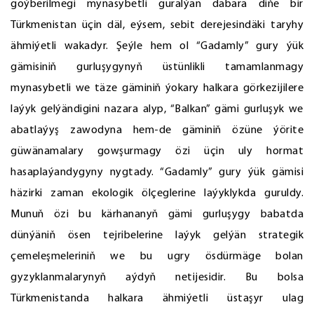
goýberilmegi mynasybetli guralýan dabara diňe bir
Türkmenistan üçin däl, eýsem, sebit derejesindäki taryhy
ähmiýetli wakadyr. Şeýle hem ol “Gadamly” gury ýük
gämisiniň gurluşygynyň üstünlikli tamamlanmagy
mynasybetli we täze gäminiň ýokary halkara görkezijilere
laýyk gelýändigini nazara alyp, “Balkan” gämi gurluşyk we
abatlaýyş zawodyna hem-de gäminiň özüne ýörite
güwänamalary gowşurmagy özi üçin uly hormat
hasaplaýandygyny nygtady. “Gadamly” gury ýük gämisi
häzirki zaman ekologik ölçeglerine laýyklykda guruldy.
Munuň özi bu kärhananyň gämi gurluşygy babatda
dünýäniň ösen tejribelerine laýyk gelýän strategik
çemeleşmeleriniň we bu ugry ösdürmäge bolan
gyzyklanmalarynyň aýdyň netijesidir. Bu bolsa
Türkmenistanda halkara ähmiýetli üstaşyr ulag