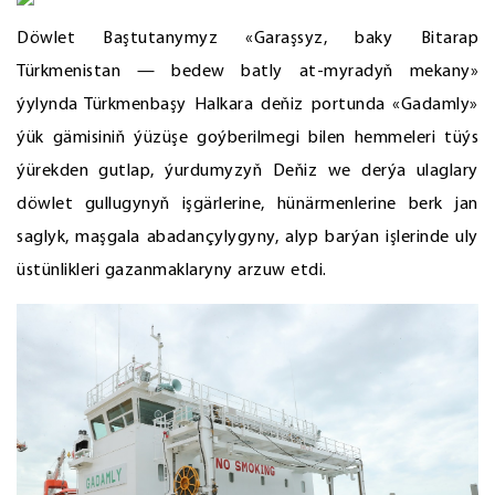
Döwlet Baştutanymyz «Garaşsyz, baky Bitarap
Türkmenistan — bedew batly at-myradyň mekany»
ýylynda Türkmenbaşy Halkara deňiz portunda «Gadamly»
ýük gämisiniň ýüzüşe goýberilmegi bilen hemmeleri tüýs
ýürekden gutlap, ýurdumyzyň Deňiz we derýa ulaglary
döwlet gullugynyň işgärlerine, hünärmenlerine berk jan
saglyk, maşgala abadançylygyny, alyp barýan işlerinde uly
üstünlikleri gazanmaklaryny arzuw etdi.