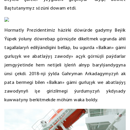
Baştutanymyz sözüni dowam etdi.
Hormatly Prezidentimiz häzirki döwürde gadymy Beýik
Ýüpek ýoluny döwrebap görnüşde dikeltmek ugrunda ähli
tagallalaryň edilýändigini belläp, bu ugurda «Balkan» gämi
gurluşyk we abatlaýyş zawody» açyk görnüşli paýdarlar
jemgyýetinde hem netijeli işleriň alnyp barylýandygyna
ünsi çekdi. 2018-nji ýylda Gahryman Arkadagymyzyň ak
pata bermegi bilen «Balkan» gämi gurluşyk we abatlaýyş
zawodynyň işe girizilmegi ýurdumyzyň ykdysady
kuwwatyny berkitmekde möhüm waka boldy.