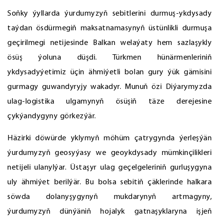
Soňky ýyllarda ýurdumyzyň sebitlerini durmuş-ykdysady
taýdan ösdürmegiň maksatnamasynyň üstünlikli durmuşa
geçirilmegi netijesinde Balkan welaýaty hem sazlaşykly
ösüş ýoluna düşdi. Türkmen hünärmenleriniň
ykdysadyýetimiz üçin ähmiýetli bolan gury ýük gämisini
gurmagy guwandyryjy wakadyr. Munuň özi Diýarymyzda
ulag-logistika ulgamynyň ösüşiň täze derejesine
çykýandygyny görkezýär.
Häzirki döwürde yklymyň möhüm çatrygynda ýerleşýän
ýurdumyzyň geosyýasy we geoykdysady mümkinçilikleri
netijeli ulanylýar. Üstaşyr ulag geçelgeleriniň gurluşygyna
uly ähmiýet berilýär. Bu bolsa sebitiň çäklerinde halkara
söwda dolanyşygynyň mukdarynyň artmagyny,
ýurdumyzyň dünýäniň hojalyk gatnaşyklaryna işjeň