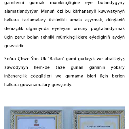
gämilerini gurmak mümkinçiligine eýe bolandygyny
alamatlandyrýar. Munuň özi bu kärhananyň kuwwatynyň
halkara taslamalary üstünlikli amala aşyrmak, dünýäniň
deňizçilik ulgamynda eýeleýän ornuny pugtalandyrmak
üçin zerur bolan tehniki mümkinçiliklere eýediginiň aýdyň
güwäsidir.
Soňra Çhwe Ýon Uk “Balkan” gämi gurluşyk we abatlaýyş
zawodynyň hem-de täze gurlan gäminiň ýokary
inženerçilik çözgütleri we gurnama işleri üçin berlen
halkara güwänamalary gowşurdy.