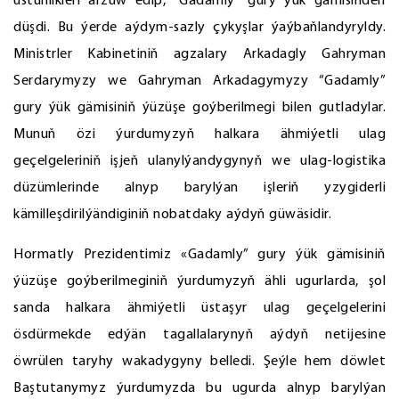
üstünlikleri arzuw edip, “Gadamly” gury ýük gämisinden
düşdi. Bu ýerde aýdym-sazly çykyşlar ýaýbaňlandyryldy.
Ministrler Kabinetiniň agzalary Arkadagly Gahryman
Serdarymyzy we Gahryman Arkadagymyzy “Gadamly”
gury ýük gämisiniň ýüzüşe goýberilmegi bilen gutladylar.
Munuň özi ýurdumyzyň halkara ähmiýetli ulag
geçelgeleriniň işjeň ulanylýandygynyň we ulag-logistika
düzümlerinde alnyp barylýan işleriň yzygiderli
kämilleşdirilýändiginiň nobatdaky aýdyň güwäsidir.
Hormatly Prezidentimiz «Gadamly” gury ýük gämisiniň
ýüzüşe goýberilmeginiň ýurdumyzyň ähli ugurlarda, şol
sanda halkara ähmiýetli üstaşyr ulag geçelgelerini
ösdürmekde edýän tagallalarynyň aýdyň netijesine
öwrülen taryhy wakadygyny belledi. Şeýle hem döwlet
Baştutanymyz ýurdumyzda bu ugurda alnyp barylýan