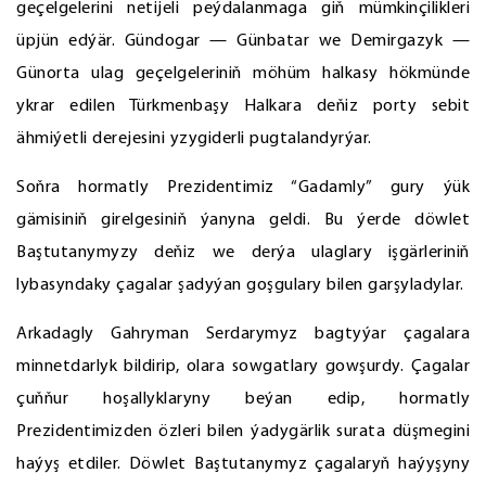
geçelgelerini netijeli peýdalanmaga giň mümkinçilikleri
üpjün edýär. Gündogar — Günbatar we Demirgazyk —
Günorta ulag geçelgeleriniň möhüm halkasy hökmünde
ykrar edilen Türkmenbaşy Halkara deňiz porty sebit
ähmiýetli derejesini yzygiderli pugtalandyrýar.
Soňra hormatly Prezidentimiz “Gadamly” gury ýük
gämisiniň girelgesiniň ýanyna geldi. Bu ýerde döwlet
Baştutanymyzy deňiz we derýa ulaglary işgärleriniň
lybasyndaky çagalar şadyýan goşgulary bilen garşyladylar.
Arkadagly Gahryman Serdarymyz bagtyýar çagalara
minnetdarlyk bildirip, olara sowgatlary gowşurdy. Çagalar
çuňňur hoşallyklaryny beýan edip, hormatly
Prezidentimizden özleri bilen ýadygärlik surata düşmegini
haýyş etdiler. Döwlet Baştutanymyz çagalaryň haýyşyny