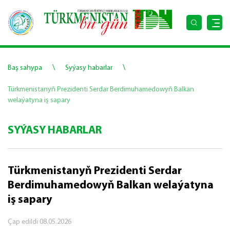
\
\
Baş sahypa
Syýasy habarlar
Türkmenistanyň Prezidenti Serdar Berdimuhamedowyň Balkan
welaýatyna iş sapary
SYÝASY HABARLAR
Türkmenistanyň Prezidenti Serdar
Berdimuhamedowyň Balkan welaýatyna
iş sapary
Çap edildi
08.05.2026