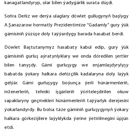
kanagatlandyryp, olar bilen ýadygärlik surata düşdi.
Soňra Deňiz we derýa ulaglary döwlet gullugynyň başlygy
A.Şanazarow hormatly Prezidentimize “Gadamly” gury ýük
gämisiniň ýüzüşe doly taýýardygy barada hasabat berdi.
Döwlet Baştutanymyz hasabaty kabul edip, gury ýük
gämisiniň gurluş aýratynlyklary we onda döredilen şertler
bilen tanyşdy. Gämi gurluşygy we enjamlaşdyrylyşy
babatda ýokary halkara deňizçilik kadalaryna doly laýyk
gelýär. Gämi gurluşygy boýunça ýerli hünärmenleriň,
inženerleriň, tehniki işgärleriň ýöriteleşdirilen okuw
sapaklaryny geçmekleri hünärmenleriň taýýarlyk derejesini
ýokarlandyrdy. Bu bolsa täze gäminiň gurluşygynyň ýokary
halkara görkezijilere laýyklykda ýerine ýetirilmegini üpjün
etdi.