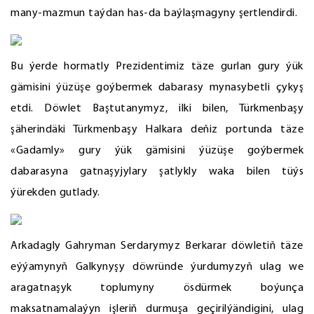
many-mazmun taýdan has-da baýlaşmagyny şertlendirdi.
Bu ýerde hormatly Prezidentimiz täze gurlan gury ýük
gämisini ýüzüşe goýbermek dabarasy mynasybetli çykyş
etdi. Döwlet Baştutanymyz, ilki bilen, Türkmenbaşy
şäherindäki Türkmenbaşy Halkara deňiz portunda täze
«Gadamly» gury ýük gämisini ýüzüşe goýbermek
dabarasyna gatnaşyjylary şatlykly waka bilen tüýs
ýürekden gutlady.
Arkadagly Gahryman Serdarymyz Berkarar döwletiň täze
eýýamynyň Galkynyşy döwründe ýurdumyzyň ulag we
aragatnaşyk toplumyny ösdürmek boýunça
maksatnamalaýyn işleriň durmuşa geçirilýändigini, ulag