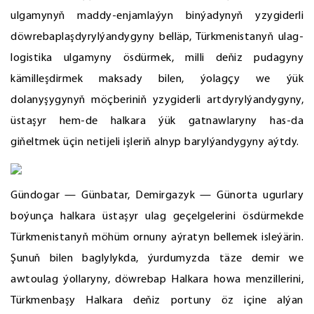
ulgamynyň maddy-enjamlaýyn binýadynyň yzygiderli
döwrebaplaşdyrylýandygyny belläp, Türkmenistanyň ulag-
logistika ulgamyny ösdürmek, milli deňiz pudagyny
kämilleşdirmek maksady bilen, ýolagçy we ýük
dolanyşygynyň möçberiniň yzygiderli artdyrylýandygyny,
üstaşyr hem-de halkara ýük gatnawlaryny has-da
giňeltmek üçin netijeli işleriň alnyp barylýandygyny aýtdy.
Gündogar — Günbatar, Demirgazyk — Günorta ugurlary
boýunça halkara üstaşyr ulag geçelgelerini ösdürmekde
Türkmenistanyň möhüm ornuny aýratyn bellemek isleýärin.
Şunuň bilen baglylykda, ýurdumyzda täze demir we
awtoulag ýollaryny, döwrebap Halkara howa menzillerini,
Türkmenbaşy Halkara deňiz portuny öz içine alýan