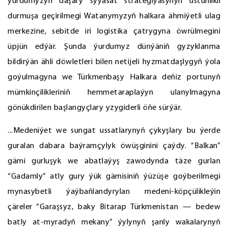
ýurdumyzyň daşary syýasat strategiýasynyň üstünlikli
durmuşa geçirilmegi Watanymyzyň halkara ähmiýetli ulag
merkezine, sebitde iri logistika çatrygyna öwrülmegini
üpjün edýär. Şunda ýurdumyz dünýäniň gyzyklanma
bildirýän ähli döwletleri bilen netijeli hyzmatdaşlygyň ýola
goýulmagyna we Türkmenbaşy Halkara deňiz portunyň
mümkinçilikleriniň hemmetaraplaýyn ulanylmagyna
gönükdirilen başlangyçlary yzygiderli öňe sürýär.
...Medeniýet we sungat ussatlarynyň çykyşlary bu ýerde
guralan dabara baýramçylyk öwüşginini çaýdy. “Balkan”
gämi gurluşyk we abatlaýyş zawodynda täze gurlan
“Gadamly” atly gury ýük gämisiniň ýüzüşe goýberilmegi
mynasybetli ýaýbaňlandyrylan medeni-köpçülikleýin
çäreler “Garaşsyz, baky Bitarap Türkmenistan — bedew
batly at-myradyň mekany” ýylynyň şanly wakalarynyň