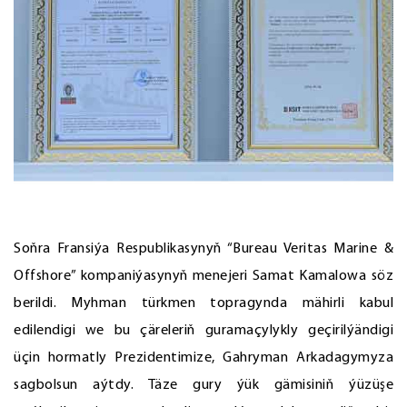
Soňra Fransiýa Respublikasynyň “Bureau Veritas Marine &
Offshore” kompaniýasynyň menejeri Samat Kamalowa söz
berildi. Myhman türkmen topragynda mähirli kabul
edilendigi we bu çäreleriň guramaçylykly geçirilýändigi
üçin hormatly Prezidentimize, Gahryman Arkadagymyza
sagbolsun aýtdy. Täze gury ýük gämisiniň ýüzüşe