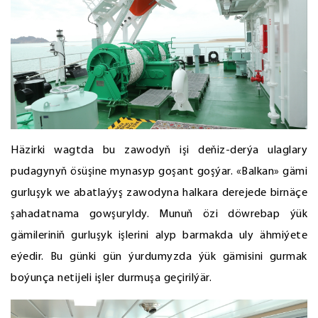
Häzirki wagtda bu zawodyň işi deňiz-derýa ulaglary
pudagynyň ösüşine mynasyp goşant goşýar. «Balkan» gämi
gurluşyk we abatlaýyş zawodyna halkara derejede birnäçe
şahadatnama gowşuryldy. Munuň özi döwrebap ýük
gämileriniň gurluşyk işlerini alyp barmakda uly ähmiýete
eýedir. Bu günki gün ýurdumyzda ýük gämisini gurmak
boýunça netijeli işler durmuşa geçirilýär.