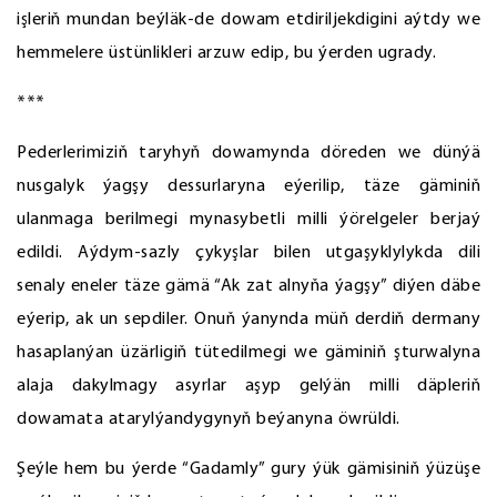
işleriň mundan beýläk-de dowam etdiriljekdigini aýtdy we
hemmelere üstünlikleri arzuw edip, bu ýerden ugrady.
***
Pederlerimiziň taryhyň dowamynda döreden we dünýä
nusgalyk ýagşy dessurlaryna eýerilip, täze gäminiň
ulanmaga berilmegi mynasybetli milli ýörelgeler berjaý
edildi. Aýdym-sazly çykyşlar bilen utgaşyklylykda dili
senaly eneler täze gämä “Ak zat alnyňa ýagşy” diýen däbe
eýerip, ak un sepdiler. Onuň ýanynda müň derdiň dermany
hasaplanýan üzärligiň tütedilmegi we gäminiň şturwalyna
alaja dakylmagy asyrlar aşyp gelýän milli däpleriň
dowamata atarylýandygynyň beýanyna öwrüldi.
Şeýle hem bu ýerde “Gadamly” gury ýük gämisiniň ýüzüşe