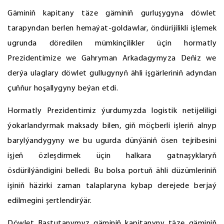
Gäminiň kapitany täze gäminiň gurluşygyna döwlet
tarapyndan berlen hemaýat-goldawlar, öndürijilikli işlemek
ugrunda döredilen mümkinçilikler üçin hormatly
Prezidentimize we Gahryman Arkadagymyza Deňiz we
derýa ulaglary döwlet gullugynyň ähli işgärleriniň adyndan
çuňňur hoşallygyny beýan etdi.
Hormatly Prezidentimiz ýurdumyzda logistik netijeliligi
ýokarlandyrmak maksady bilen, giň möçberli işleriň alnyp
barylýandygyny we bu ugurda dünýäniň ösen tejribesini
işjeň özleşdirmek üçin halkara gatnaşyklaryň
ösdürilýändigini belledi. Bu bolsa portuň ähli düzümleriniň
işiniň häzirki zaman talaplaryna kybap derejede berjaý
edilmegini şertlendirýär.
Döwlet Baştutanymyz gäminiň kapitanyny täze gäminiň