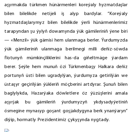
aşyrmakda türkmen hünärmenleri koreýaly hyzmatdaşlar
bilen bilelikde netijeli iş alyp bardylar. “Koreýaly
hyzmatdaşlarymyz bilen bilelikde ýerli hünärmenlerimiz
tarapyndan şu ýylyň dowamynda ýük gämileriniň ýene biri
— «Menzil» ýük gämisi hem ulanmaga berler. Ýurdumyzda
ýük gämileriniň ulanmaga berilmegi milli deňiz-söwda
flotunyň mümkinçiliklerini has-da giňeltmäge ýardam
berer. Şeýle hem munuň özi Türkmenbaşy Halkara deňiz
portunyň üsti bilen ugradylýan, ýurdumyza getirilýän we
üstaşyr geçirilýän ýükleriň möçberini artdyrar. Şunuň bilen
baglylykda, Hazarýaka döwletlere öz ýüzüşlerini amala
aşyrjak bu gämileriň ýurdumyzyň ykdysadyýetiniň
ösmegine mynasyp goşant goşjakdygyna berk ynanýaryn”
diýip, hormatly Prezidentimiz çykyşynda nygtady.