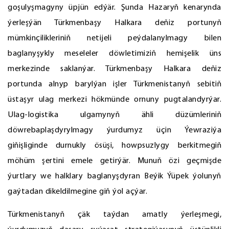
goşulyşmagyny üpjün edýär. Şunda Hazaryň kenarynda
ýerleşýän Türkmenbaşy Halkara deňiz portunyň
mümkinçilikleriniň netijeli peýdalanylmagy bilen
baglanyşykly meseleler döwletimiziň hemişelik üns
merkezinde saklanýar. Türkmenbaşy Halkara deňiz
portunda alnyp barylýan işler Türkmenistanyň sebitiň
üstaşyr ulag merkezi hökmünde ornuny pugtalandyrýar.
Ulag-logistika ulgamynyň ähli düzümleriniň
döwrebaplaşdyrylmagy ýurdumyz üçin Ýewraziýa
giňişliginde durnukly ösüşi, howpsuzlygy berkitmegiň
möhüm şertini emele getirýär. Munuň özi geçmişde
ýurtlary we halklary baglanyşdyran Beýik Ýüpek ýolunyň
gaýtadan dikeldilmegine giň ýol açýar.
Türkmenistanyň çäk taýdan amatly ýerleşmegi,