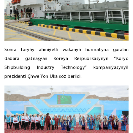
Soňra taryhy ähmiýetli wakanyň hormatyna guralan
dabara gatnaşýan Koreýa Respublikasynyň “Koryo
Shipbuilding Industry Technology” kompaniýasynyň
prezidenti Çhwe Ýon Uka söz berildi.