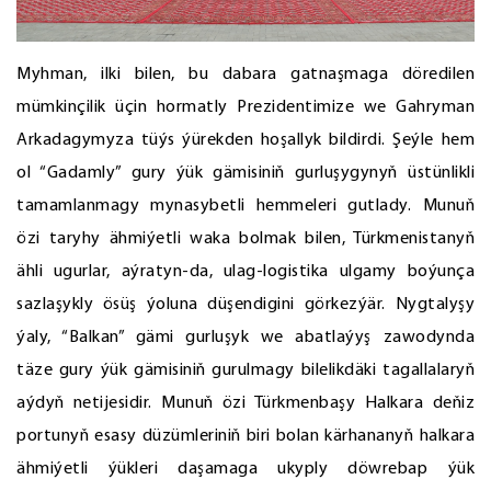
Myhman, ilki bilen, bu dabara gatnaşmaga döredilen
mümkinçilik üçin hormatly Prezidentimize we Gahryman
Arkadagymyza tüýs ýürekden hoşallyk bildirdi. Şeýle hem
ol “Gadamly” gury ýük gämisiniň gurluşygynyň üstünlikli
tamamlanmagy mynasybetli hemmeleri gutlady. Munuň
özi taryhy ähmiýetli waka bolmak bilen, Türkmenistanyň
ähli ugurlar, aýratyn-da, ulag-logistika ulgamy boýunça
sazlaşykly ösüş ýoluna düşendigini görkezýär. Nygtalyşy
ýaly, “Balkan” gämi gurluşyk we abatlaýyş zawodynda
täze gury ýük gämisiniň gurulmagy bilelikdäki tagallalaryň
aýdyň netijesidir. Munuň özi Türkmenbaşy Halkara deňiz
portunyň esasy düzümleriniň biri bolan kärhananyň halkara
ähmiýetli ýükleri daşamaga ukyply döwrebap ýük