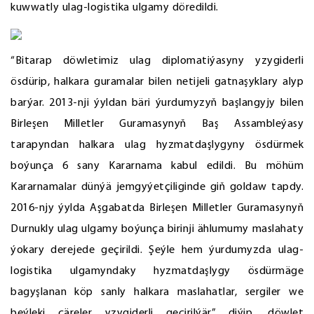
kuwwatly ulag-logistika ulgamy döredildi.
“Bitarap döwletimiz ulag diplomatiýasyny yzygiderli
ösdürip, halkara guramalar bilen netijeli gatnaşyklary alyp
barýar. 2013-nji ýyldan bäri ýurdumyzyň başlangyjy bilen
Birleşen Milletler Guramasynyň Baş Assambleýasy
tarapyndan halkara ulag hyzmatdaşlygyny ösdürmek
boýunça 6 sany Kararnama kabul edildi. Bu möhüm
Kararnamalar dünýä jemgyýetçiliginde giň goldaw tapdy.
2016-njy ýylda Aşgabatda Birleşen Milletler Guramasynyň
Durnukly ulag ulgamy boýunça birinji ählumumy maslahaty
ýokary derejede geçirildi. Şeýle hem ýurdumyzda ulag-
logistika ulgamyndaky hyzmatdaşlygy ösdürmäge
bagyşlanan köp sanly halkara maslahatlar, sergiler we
beýleki çäreler yzygiderli geçirilýär” diýip, döwlet