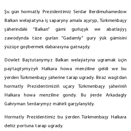
Şu gün hormatly Prezidentimiz Serdar Berdimuhamedow
Balkan welaýatyna iş saparyny amala aşyryp, Türkmenbaşy
şäherindäki “Balkan” gämi gurluşyk we abatlaýyş
zawodynda täze gurlan “Gadamly” gury ýük gämisini
ýüzüşe goýbermek dabarasyna gatnaşdy.
Döwlet Baştutanymyz Balkan welaýatyna ugramak üçin
paýtagtymyzyň Halkara howa menziline geldi we bu
ýerden Türkmenbaşy şäherine tarap ugrady. Biraz wagtdan
hormatly Prezidentimiziň uçary Türkmenbaşy şäheriniň
Halkara howa menziline gondy. Bu ýerde Arkadagly
Gahryman Serdarymyz mähirli garşylanyldy.
Hormatly Prezidentimiz bu ýerden Türkmenbaşy Halkara
deňiz portuna tarap ugrady.