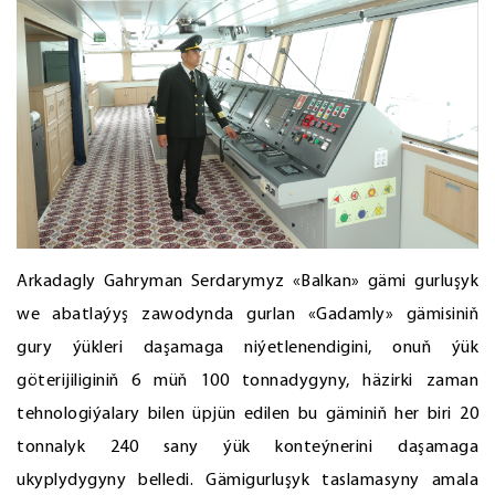
Arkadagly Gahryman Serdarymyz «Balkan» gämi gurluşyk
we abatlaýyş zawodynda gurlan «Gadamly» gämisiniň
gury ýükleri daşamaga niýetlenendigini, onuň ýük
göterijiliginiň 6 müň 100 tonnadygyny, häzirki zaman
tehnologiýalary bilen üpjün edilen bu gäminiň her biri 20
tonnalyk 240 sany ýük konteýnerini daşamaga
ukyplydygyny belledi. Gämigurluşyk taslamasyny amala