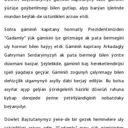
ýüzüşe goýberilmegi bilen gutlap, alyp barýan işlerinde
mundan beýläk-de üstünlikleri arzuw etdi.
Soňra gäminiň kapitany hormatly Prezidentimizden
“Gadamly” ýük gämisini işe girizmäge ak pata bermegini
uly hormat bilen haýyş etdi. Gäminiň kapitany Arkadagly
Gahryman Serdarymyzyň ak pata bermegi bilen ýörite
düwmäni basýar. Şeýlelikde, gäminiň baş hereketlendirijisi
işjeň ýagdaýa geçýär. Gäminiň zogunyň çalynmagy bilen
deňizçilik ulgamynyň asylly däbi berjaý edilýär. Bu bolsa
asyrlar aşyp gelýän ýörelgeleriň häzirki döwrüň ruhuna
kybap derejede ýerine ýetirilýändiginiň nobatdaky
beýanydyr.
Döwlet Baştutanymyz ýene-de bir gezek hemmelere uly