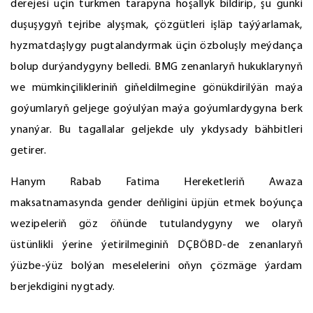
derejesi üçin türkmen tarapyna hoşallyk bildirip, şu günki
duşuşygyň tejribe alyşmak, çözgütleri işläp taýýarlamak,
hyzmatdaşlygy pugtalandyrmak üçin özboluşly meýdança
bolup durýandygyny belledi. BMG zenanlaryň hukuklarynyň
we mümkinçilikleriniň giňeldilmegine gönükdirilýän maýa
goýumlaryň geljege goýulýan maýa goýumlardygyna berk
ynanýar. Bu tagallalar geljekde uly ykdysady bähbitleri
getirer.
Hanym Rabab Fatima Hereketleriň Awaza
maksatnamasynda gender deňligini üpjün etmek boýunça
wezipeleriň göz öňünde tutulandygyny we olaryň
üstünlikli ýerine ýetirilmeginiň DÇBÖBD-de zenanlaryň
ýüzbe-ýüz bolýan meselelerini oňyn çözmäge ýardam
berjekdigini nygtady.