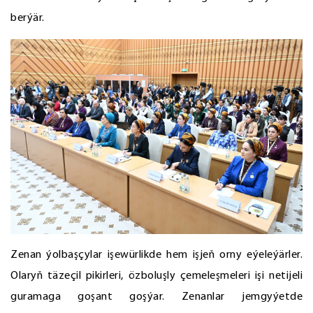
berýär.
Zenan ýolbaşçylar işewürlikde hem işjeň orny eýeleýärler.
Olaryň täzeçil pikirleri, özboluşly çemeleşmeleri işi netijeli
guramaga goşant goşýar. Zenanlar jemgyýetde