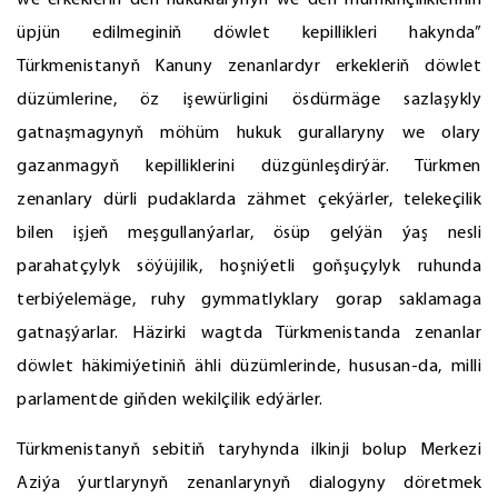
we erkekleriň deň hukuklarynyň we deň mümkinçilikleriniň
üpjün edilmeginiň döwlet kepillikleri hakynda”
Türkmenistanyň Kanuny zenanlardyr erkekleriň döwlet
düzümlerine, öz işewürligini ösdürmäge sazlaşykly
gatnaşmagynyň möhüm hukuk gurallaryny we olary
gazanmagyň kepilliklerini düzgünleşdirýär. Türkmen
zenanlary dürli pudaklarda zähmet çekýärler, telekeçilik
bilen işjeň meşgullanýarlar, ösüp gelýän ýaş nesli
parahatçylyk söýüjilik, hoşniýetli goňşuçylyk ruhunda
terbiýelemäge, ruhy gymmatlyklary gorap saklamaga
gatnaşýarlar. Häzirki wagtda Türkmenistanda zenanlar
döwlet häkimiýetiniň ähli düzümlerinde, hususan-da, milli
parlamentde giňden wekilçilik edýärler.
Türkmenistanyň sebitiň taryhynda ilkinji bolup Merkezi
Aziýa ýurtlarynyň zenanlarynyň dialogyny döretmek