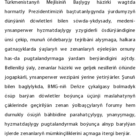
Türkmenistanyň Mejlisiniň Başlygy häzirki wagtda
hormatly Prezidentimiziň baştutanlygynda ýurdumyzyň
dünýäniň döwletleri bilen söwda-ykdysady, medeni-
ynsanperwer hyzmatdaşlygy yzygiderli ösdürýändigine
ünsi çekip, munuň öňdebaryjy tejribäni alyşmaga, halkara
gatnaşyklarda ýaşlaryň we zenanlaryň eýeleýän ornuny
has-da pugtalandyrmaga ýardam berýändigini aýtdy.
Bellenilişi ýaly, zenanlar häzirki we geljek nesilleriň öňünde
jogapkärli, ynsanperwer wezipäni ýerine ýetirýärler. Şunuň
bilen baglylykda, BMG-niň Deňze çykalgasy bolmadyk
ösüp barýan döwletler boýunça üçünji maslahatynyň
çäklerinde geçirilýän zenan ýolbaşçylaryň forumy hem
durnukly ösüşiň bähbidine parahatçylygy, ynanyşmagy,
hyzmatdaşlygy pugtalandyrmak boýunça alnyp barylýan
işlerde zenanlaryň mümkinçiliklerini açmaga itergi berýär.