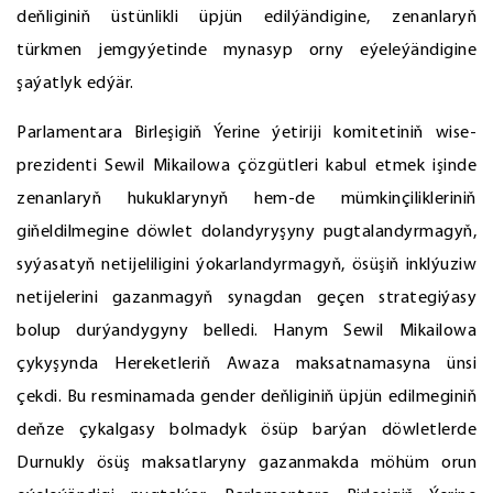
deňliginiň üstünlikli üpjün edilýändigine, zenanlaryň
türkmen jemgyýetinde mynasyp orny eýeleýändigine
şaýatlyk edýär.
Parlamentara Birleşigiň Ýerine ýetiriji komitetiniň wise-
prezidenti Sewil Mikailowa çözgütleri kabul etmek işinde
zenanlaryň hukuklarynyň hem-de mümkinçilikleriniň
giňeldilmegine döwlet dolandyryşyny pugtalandyrmagyň,
syýasatyň netijeliligini ýokarlandyrmagyň, ösüşiň inklýuziw
netijelerini gazanmagyň synagdan geçen strategiýasy
bolup durýandygyny belledi. Hanym Sewil Mikailowa
çykyşynda Hereketleriň Awaza maksatnamasyna ünsi
çekdi. Bu resminamada gender deňliginiň üpjün edilmeginiň
deňze çykalgasy bolmadyk ösüp barýan döwletlerde
Durnukly ösüş maksatlaryny gazanmakda möhüm orun