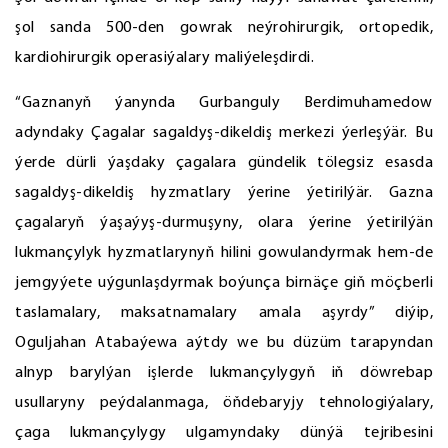
şol sanda 500-den gowrak neýrohirurgik, ortopedik,
kardiohirurgik operasiýalary maliýeleşdirdi.
“Gaznanyň ýanynda Gurbanguly Berdimuhamedow
adyndaky Çagalar sagaldyş-dikeldiş merkezi ýerleşýär. Bu
ýerde dürli ýaşdaky çagalara gündelik tölegsiz esasda
sagaldyş-dikeldiş hyzmatlary ýerine ýetirilýär. Gazna
çagalaryň ýaşaýyş-durmuşyny, olara ýerine ýetirilýän
lukmançylyk hyzmatlarynyň hilini gowulandyrmak hem-de
jemgyýete uýgunlaşdyrmak boýunça birnäçe giň möçberli
taslamalary, maksatnamalary amala aşyrdy” diýip,
Oguljahan Atabaýewa aýtdy we bu düzüm tarapyndan
alnyp barylýan işlerde lukmançylygyň iň döwrebap
usullaryny peýdalanmaga, öňdebaryjy tehnologiýalary,
çaga lukmançylygy ulgamyndaky dünýä tejribesini