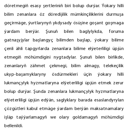
döretmegiň esasy şertleriniň biri bolup durýar. Ýokary hilli
bilim zenanlara öz döredijilik mümkinçiliklerini durmuşa
geçirmäge, ýurtlarynyň ykdysady ösüşine goşant goşmaga
ýardam berýär. Şunuň bilen baglylykda, foruma
gatnaşyjylar başlangyç bilimden başlap, ýokary bilime
çenli ähli tapgyrlarda zenanlara bilime elýeterliligi üpjün
etmegiň möhümdigini nygtadylar. Şunuň bilen birlikde,
zenanlaryň zähmet çekmegi, bilim almagy, telekeçilik
ukyp-başarnyklaryny ösdürmekleri üçin ýokary hilli
lukmançylyk hyzmatlaryna elýeterliligi üpjün etmek zerur
bolup durýar. Şunda zenanlara lukmançylyk hyzmatlaryna
elýeterliligi üpjün edýän, saglyklary barada esaslandyrylan
çözgütleri kabul etmäge ýardam berýän maksatnamalary
işläp taýýarlamagyň we olary goldamagyň möhümdigi
bellenildi.