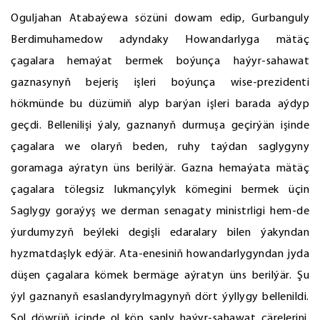
Oguljahan Atabaýewa sözüni dowam edip, Gurbanguly
Berdimuhamedow adyndaky Howandarlyga mätäç
çagalara hemaýat bermek boýunça haýyr-sahawat
gaznasynyň bejeriş işleri boýunça wise-prezidenti
hökmünde bu düzümiň alyp barýan işleri barada aýdyp
geçdi. Bellenilişi ýaly, gaznanyň durmuşa geçirýän işinde
çagalara we olaryň beden, ruhy taýdan saglygyny
goramaga aýratyn üns berilýär. Gazna hemaýata mätäç
çagalara tölegsiz lukmançylyk kömegini bermek üçin
Saglygy goraýyş we derman senagaty ministrligi hem-de
ýurdumyzyň beýleki degişli edaralary bilen ýakyndan
hyzmatdaşlyk edýär. Ata-enesiniň howandarlygyndan jyda
düşen çagalara kömek bermäge aýratyn üns berilýär. Şu
ýyl gaznanyň esaslandyrylmagynyň dört ýyllygy bellenildi.
Şol döwrüň içinde ol köp sanly haýyr-sahawat çärelerini,