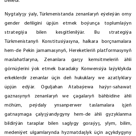
belledi.
Nygtalyşy ýaly, Türkmenistanda zenanlaryň eýeleýän orny
gender deňligini üpjün etmek boýunça toplumlaýyn
strategiýa bilen kesgitlenilýär. Bu strategiýa
Türkmenistanyň Konstitusiýasyna, halkara borçnamalara
hem-de Pekin jarnamasynyň, Hereketleriň platformasynyň
maslahatlaryna, Zenanlara garşy kemsitmeleriň ähli
görnüşlerini ýok etmek baradaky Konwensiýa laýyklykda
erkeklerdir zenanlar üçin deň hukuklary we azatlyklary
üpjün edýär. Oguljahan Atabaýewa haýyr-sahawat
gaznasynyň zenanlaryň we çagalaryň bähbidine ähli
möhüm, peýdaly ynsanperwer taslamalara işjeň
gatnaşmaga çalyşýandygyny hem-de ähli gyzyklanma
bildirýän taraplar bilen saglygy goraýyş, ylym, bilim,
medeniýet ulgamlarynda hyzmatdaşlyk üçin açykdygyny