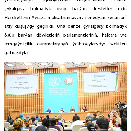
ýolbaşçylaryň “Ygrarlylykdan özgertmelere: deňze
çykalgasy bolmadyk ösüp barýan döwletler üçin
Hereketleriň Awaza maksatnamasyny ilerledýän zenanlar”
atly duşuşygy geçirildi. Oňa deňze çykalgasy bolmadyk
ösüp barýan döwletleriň parlamentleriniň, halkara we
jemgyýetçilik guramalarynyň ýolbaşçylarydyr wekilleri
gatnaşdylar.