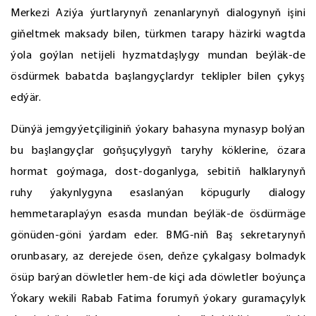
Merkezi Aziýa ýurtlarynyň zenanlarynyň dialogynyň işini
giňeltmek maksady bilen, türkmen tarapy häzirki wagtda
ýola goýlan netijeli hyzmatdaşlygy mundan beýläk-de
ösdürmek babatda başlangyçlardyr teklipler bilen çykyş
edýär.
Dünýä jemgyýetçiliginiň ýokary bahasyna mynasyp bolýan
bu başlangyçlar goňşuçylygyň taryhy köklerine, özara
hormat goýmaga, dost-doganlyga, sebitiň halklarynyň
ruhy ýakynlygyna esaslanýan köpugurly dialogy
hemmetaraplaýyn esasda mundan beýläk-de ösdürmäge
gönüden-göni ýardam eder. BMG-niň Baş sekretarynyň
orunbasary, az derejede ösen, deňze çykalgasy bolmadyk
ösüp barýan döwletler hem-de kiçi ada döwletler boýunça
Ýokary wekili Rabab Fatima forumyň ýokary guramaçylyk