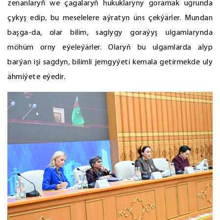
zenanlaryň we çagalaryň hukuklaryny goramak ugrunda
çykyş edip, bu meselelere aýratyn üns çekýärler. Mundan
başga-da, olar bilim, saglygy goraýyş ulgamlarynda
möhüm orny eýeleýärler. Olaryň bu ulgamlarda alyp
barýan işi sagdyn, bilimli jemgyýeti kemala getirmekde uly
ähmiýete eýedir.