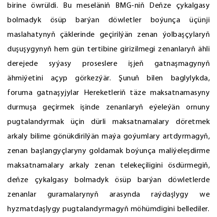
birine öwrüldi. Bu meseläniň BMG-niň Deňze çykalgasy
bolmadyk ösüp barýan döwletler boýunça üçünji
maslahatynyň çäklerinde geçirilýän zenan ýolbaşçylaryň
duşuşygynyň hem gün tertibine girizilmegi zenanlaryň ähli
derejede syýasy proseslere işjeň gatnaşmagynyň
ähmiýetini açyp görkezýär. Şunuň bilen baglylykda,
foruma gatnaşyjylar Hereketleriň täze maksatnamasyny
durmuşa geçirmek işinde zenanlaryň eýeleýän ornuny
pugtalandyrmak üçin dürli maksatnamalary döretmek
arkaly bilime gönükdirilýän maýa goýumlary artdyrmagyň,
zenan başlangyçlaryny goldamak boýunça maliýeleşdirme
maksatnamalary arkaly zenan telekeçiligini ösdürmegiň,
deňze çykalgasy bolmadyk ösüp barýan döwletlerde
zenanlar guramalarynyň arasynda raýdaşlygy we
hyzmatdaşlygy pugtalandyrmagyň möhümdigini bellediler.