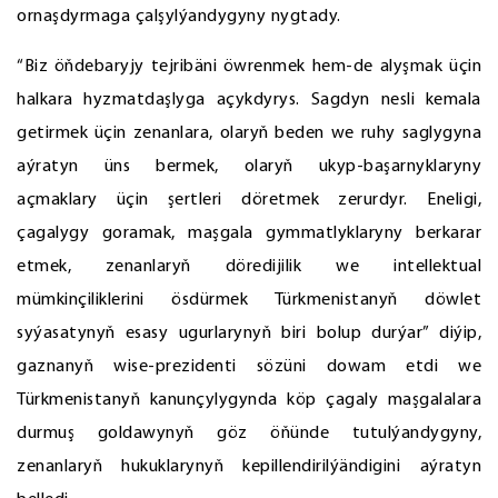
ornaşdyrmaga çalşylýandygyny nygtady.
“Biz öňdebaryjy tejribäni öwrenmek hem-de alyşmak üçin
halkara hyzmatdaşlyga açykdyrys. Sagdyn nesli kemala
getirmek üçin zenanlara, olaryň beden we ruhy saglygyna
aýratyn üns bermek, olaryň ukyp-başarnyklaryny
açmaklary üçin şertleri döretmek zerurdyr. Eneligi,
çagalygy goramak, maşgala gymmatlyklaryny berkarar
etmek, zenanlaryň döredijilik we intellektual
mümkinçiliklerini ösdürmek Türkmenistanyň döwlet
syýasatynyň esasy ugurlarynyň biri bolup durýar” diýip,
gaznanyň wise-prezidenti sözüni dowam etdi we
Türkmenistanyň kanunçylygynda köp çagaly maşgalalara
durmuş goldawynyň göz öňünde tutulýandygyny,
zenanlaryň hukuklarynyň kepillendirilýändigini aýratyn