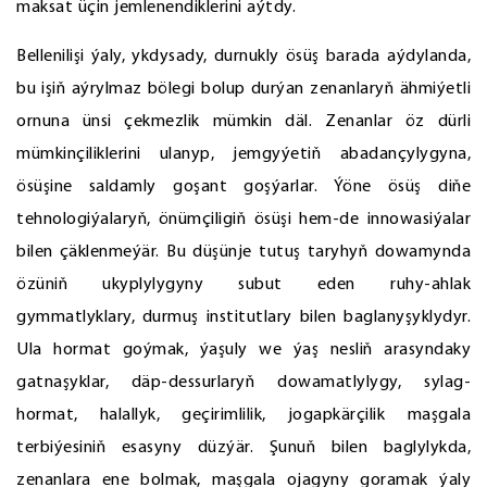
maksat üçin jemlenendiklerini aýtdy.
Bellenilişi ýaly, ykdysady, durnukly ösüş barada aýdylanda,
bu işiň aýrylmaz bölegi bolup durýan zenanlaryň ähmiýetli
ornuna ünsi çekmezlik mümkin däl. Zenanlar öz dürli
mümkinçiliklerini ulanyp, jemgyýetiň abadançylygyna,
ösüşine saldamly goşant goşýarlar. Ýöne ösüş diňe
tehnologiýalaryň, önümçiligiň ösüşi hem-de innowasiýalar
bilen çäklenmeýär. Bu düşünje tutuş taryhyň dowamynda
özüniň ukyplylygyny subut eden ruhy-ahlak
gymmatlyklary, durmuş institutlary bilen baglanyşyklydyr.
Ula hormat goýmak, ýaşuly we ýaş nesliň arasyndaky
gatnaşyklar, däp-dessurlaryň dowamatlylygy, sylag-
hormat, halallyk, geçirimlilik, jogapkärçilik maşgala
terbiýesiniň esasyny düzýär. Şunuň bilen baglylykda,
zenanlara ene bolmak, maşgala ojagyny goramak ýaly