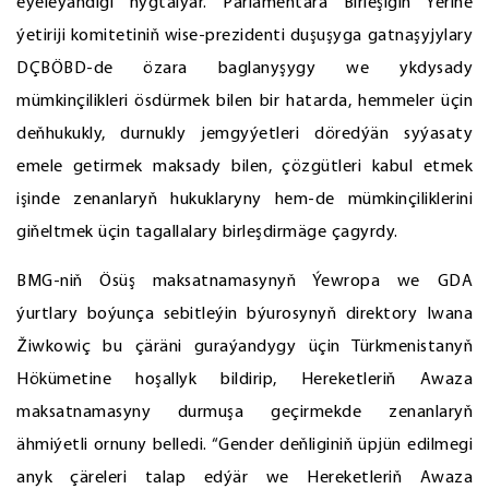
eýeleýändigi nygtalýar. Parlamentara Birleşigiň Ýerine
ýetiriji komitetiniň wise-prezidenti duşuşyga gatnaşyjylary
DÇBÖBD-de özara baglanyşygy we ykdysady
mümkinçilikleri ösdürmek bilen bir hatarda, hemmeler üçin
deňhukukly, durnukly jemgyýetleri döredýän syýasaty
emele getirmek maksady bilen, çözgütleri kabul etmek
işinde zenanlaryň hukuklaryny hem-de mümkinçiliklerini
giňeltmek üçin tagallalary birleşdirmäge çagyrdy.
BMG-niň Ösüş maksatnamasynyň Ýewropa we GDA
ýurtlary boýunça sebitleýin býurosynyň direktory Iwana
Žiwkowiç bu çäräni guraýandygy üçin Türkmenistanyň
Hökümetine hoşallyk bildirip, Hereketleriň Awaza
maksatnamasyny durmuşa geçirmekde zenanlaryň
ähmiýetli ornuny belledi. “Gender deňliginiň üpjün edilmegi
anyk çäreleri talap edýär we Hereketleriň Awaza