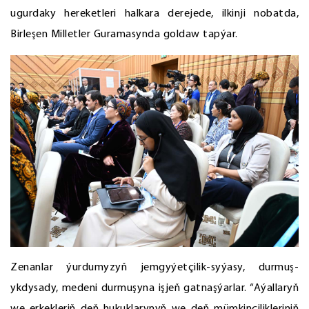
ugurdaky hereketleri halkara derejede, ilkinji nobatda,
Birleşen Milletler Guramasynda goldaw tapýar.
Zenanlar ýurdumyzyň jemgyýetçilik-syýasy, durmuş-
ykdysady, medeni durmuşyna işjeň gatnaşýarlar. “Aýallaryň