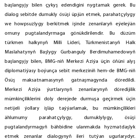
başlangyjy bilen çykyş edendigini nygtamak gerek. Bu
dialog sebitde durnukly ösüşi üpjün etmek, parahatçylygy
we howpsuzlygy berkitmek işinde zenanlaryň eýeleýän
ornuny pugtalandyrmaga gönükdirilendir. Bu düzüm
türkmen halkynyň Milli Lideri, Türkmenistanyň Halk
Maslahatynyň Başlygy Gurbanguly Berdimuhamedowyň
başlangyjy bilen, BMG-niň Merkezi Aziýa üçin öňüni alyş
diplomatiýasy boýunça sebit merkeziniň hem-de BMG-niň
Ösüş maksatnamasynyň gatnaşmagynda döredildi.
Merkezi Aziýa ýurtlarynyň zenanlarynyň döredijilik
mümkinçiliklerini doly derejede durmuşa geçirmek üçin
netijeli ýollary işläp taýýarlamak, bu mümkinçilikleri
ählumumy parahatçylygy, durnuklylygy, ösüşi
pugtalandyrmagyň bähbidine ulanmakda hyzmatdaşlyk
etmek zenanlar dialogynyň ileri tutýan ugurlarydyr.