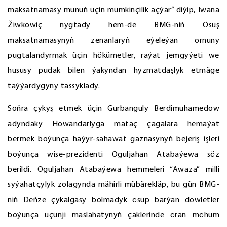
maksatnamasy munuň üçin mümkinçilik açýar” diýip, Iwana
Žiwkowiç nygtady hem-de BMG-niň Ösüş
maksatnamasynyň zenanlaryň eýeleýän ornuny
pugtalandyrmak üçin hökümetler, raýat jemgyýeti we
hususy pudak bilen ýakyndan hyzmatdaşlyk etmäge
taýýardygyny tassyklady.
Soňra çykyş etmek üçin Gurbanguly Berdimuhamedow
adyndaky Howandarlyga mätäç çagalara hemaýat
bermek boýunça haýyr-sahawat gaznasynyň bejeriş işleri
boýunça wise-prezidenti Oguljahan Atabaýewa söz
berildi. Oguljahan Atabaýewa hemmeleri “Awaza” milli
syýahatçylyk zolagynda mähirli mübärekläp, bu gün BMG-
niň Deňze çykalgasy bolmadyk ösüp barýan döwletler
boýunça üçünji maslahatynyň çäklerinde örän möhüm