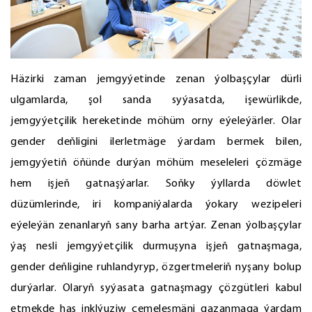
Häzirki zaman jemgyýetinde zenan ýolbaşçylar dürli
ulgamlarda, şol sanda syýasatda, işewürlikde,
jemgyýetçilik hereketinde möhüm orny eýeleýärler. Olar
gender deňligini ilerletmäge ýardam bermek bilen,
jemgyýetiň öňünde durýan möhüm meseleleri çözmäge
hem işjeň gatnaşýarlar. Soňky ýyllarda döwlet
düzümlerinde, iri kompaniýalarda ýokary wezipeleri
eýeleýän zenanlaryň sany barha artýar. Zenan ýolbaşçylar
ýaş nesli jemgyýetçilik durmuşyna işjeň gatnaşmaga,
gender deňligine ruhlandyryp, özgertmeleriň nyşany bolup
durýarlar. Olaryň syýasata gatnaşmagy çözgütleri kabul
etmekde has inklýuziw çemeleşmäni gazanmaga ýardam