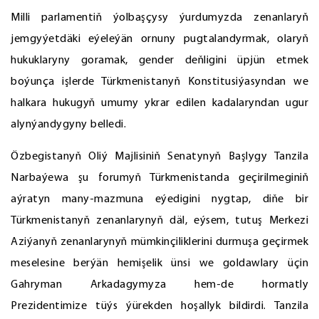
Milli parlamentiň ýolbaşçysy ýurdumyzda zenanlaryň
jemgyýetdäki eýeleýän ornuny pugtalandyrmak, olaryň
hukuklaryny goramak, gender deňligini üpjün etmek
boýunça işlerde Türkmenistanyň Konstitusiýasyndan we
halkara hukugyň umumy ykrar edilen kadalaryndan ugur
alynýandygyny belledi.
Özbegistanyň Oliý Majlisiniň Senatynyň Başlygy Tanzila
Narbaýewa şu forumyň Türkmenistanda geçirilmeginiň
aýratyn many-mazmuna eýedigini nygtap, diňe bir
Türkmenistanyň zenanlarynyň däl, eýsem, tutuş Merkezi
Aziýanyň zenanlarynyň mümkinçiliklerini durmuşa geçirmek
meselesine berýän hemişelik ünsi we goldawlary üçin
Gahryman Arkadagymyza hem-de hormatly
Prezidentimize tüýs ýürekden hoşallyk bildirdi. Tanzila