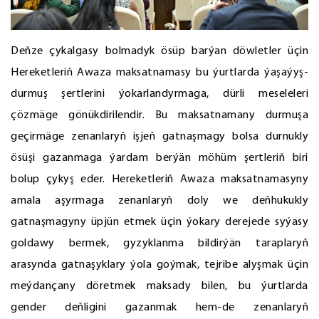
Deňze çykalgasy bolmadyk ösüp barýan döwletler üçin
Hereketleriň Awaza maksatnamasy bu ýurtlarda ýaşaýyş-
durmuş şertlerini ýokarlandyrmaga, dürli meseleleri
çözmäge gönükdirilendir. Bu maksatnamany durmuşa
geçirmäge zenanlaryň işjeň gatnaşmagy bolsa durnukly
ösüşi gazanmaga ýardam berýän möhüm şertleriň biri
bolup çykyş eder. Hereketleriň Awaza maksatnamasyny
amala aşyrmaga zenanlaryň doly we deňhukukly
gatnaşmagyny üpjün etmek üçin ýokary derejede syýasy
goldawy bermek, gyzyklanma bildirýän taraplaryň
arasynda gatnaşyklary ýola goýmak, tejribe alyşmak üçin
meýdançany döretmek maksady bilen, bu ýurtlarda
gender deňligini gazanmak hem-de zenanlaryň