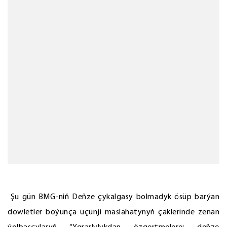
Şu gün BMG-niň Deňze çykalgasy bolmadyk ösüp barýan
döwletler boýunça üçünji maslahatynyň çäklerinde zenan