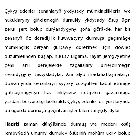
Çykyş edenler zenanlaryň ykdysady mümkinçiliklerini we
hukuklaryny giňeltmegiň durnukly ykdysady ösüş üçin
zerur şert bolup durýandygyny, şoňa görä-de, her bir
zenanyň öz döredijilik kuwwatyny durmuşa geçirmäge
mümkinçilik berýän gurşawy döretmek üçin döwlet
düzümlerinden başlap, hususy ulgama, raýat jemgyýetine
çenli ähli derejelerde tagallalary birleşdirmegiň
zerurdygyny tassykladylar. Ara alyp maslahatlaşmalaryň
dowamynda zenanlaryň syýasy çözgütleri kabul etmäge
gatnaşmagynyň has inklýuziw netijeleri gazanmaga
ýardam berýändigi bellenildi. Çykyş edenler öz ýurtlarynda
bu ugurda durmuşa geçirilýän işler bilen tanyşdyrdylar.
Häzirki zaman dünýäsinde durmuş we medeni ösüş
jemgyýetiň umumy durnukly ösüşiniň möhüm ugry bolup