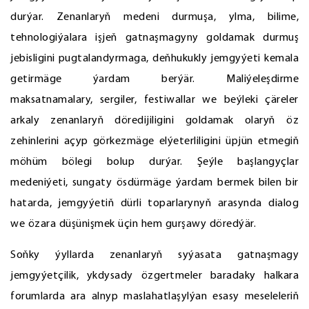
durýar. Zenanlaryň medeni durmuşa, ylma, bilime,
tehnologiýalara işjeň gatnaşmagyny goldamak durmuş
jebisligini pugtalandyrmaga, deňhukukly jemgyýeti kemala
getirmäge ýardam berýär. Maliýeleşdirme
maksatnamalary, sergiler, festiwallar we beýleki çäreler
arkaly zenanlaryň döredijiligini goldamak olaryň öz
zehinlerini açyp görkezmäge elýeterliligini üpjün etmegiň
möhüm bölegi bolup durýar. Şeýle başlangyçlar
medeniýeti, sungaty ösdürmäge ýardam bermek bilen bir
hatarda, jemgyýetiň dürli toparlarynyň arasynda dialog
we özara düşünişmek üçin hem gurşawy döredýär.
Soňky ýyllarda zenanlaryň syýasata gatnaşmagy
jemgyýetçilik, ykdysady özgertmeler baradaky halkara
forumlarda ara alnyp maslahatlaşylýan esasy meseleleriň