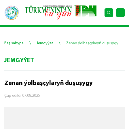
\
\
Baş sahypa
Jemgyýet
Zenan ýolbaşçylaryň duşuşygy
JEMGYÝET
Zenan ýolbaşçylaryň duşuşygy
Çap edildi
07.08.2025