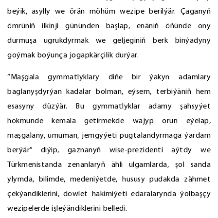
beýik, asylly we örän möhüm wezipe berilýär. Çaganyň
ömrüniň ilkinji gününden başlap, enäniň öňünde ony
durmuşa ugrukdyrmak we geljeginiň berk binýadyny
goýmak boýunça jogapkärçilik durýar.
“Maşgala gymmatlyklary diňe bir ýakyn adamlary
baglanyşdyrýan kadalar bolman, eýsem, terbiýäniň hem
esasyny düzýär. Bu gymmatlyklar adamy şahsyýet
hökmünde kemala getirmekde wajyp orun eýeläp,
maşgalany, umuman, jemgyýeti pugtalandyrmaga ýardam
berýär” diýip, gaznanyň wise-prezidenti aýtdy we
Türkmenistanda zenanlaryň ähli ulgamlarda, şol sanda
ylymda, bilimde, medeniýetde, hususy pudakda zähmet
çekýändiklerini, döwlet häkimiýeti edaralarynda ýolbaşçy
wezipelerde işleýändiklerini belledi.