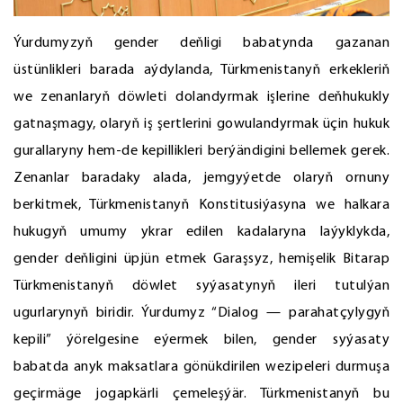
Ýurdumyzyň gender deňligi babatynda gazanan
üstünlikleri barada aýdylanda, Türkmenistanyň erkekleriň
we zenanlaryň döwleti dolandyrmak işlerine deňhukukly
gatnaşmagy, olaryň iş şertlerini gowulandyrmak üçin hukuk
gurallaryny hem-de kepillikleri berýändigini bellemek gerek.
Zenanlar baradaky alada, jemgyýetde olaryň ornuny
berkitmek, Türkmenistanyň Konstitusiýasyna we halkara
hukugyň umumy ykrar edilen kadalaryna laýyklykda,
gender deňligini üpjün etmek Garaşsyz, hemişelik Bitarap
Türkmenistanyň döwlet syýasatynyň ileri tutulýan
ugurlarynyň biridir. Ýurdumyz “Dialog — parahatçylygyň
kepili” ýörelgesine eýermek bilen, gender syýasaty
babatda anyk maksatlara gönükdirilen wezipeleri durmuşa
geçirmäge jogapkärli çemeleşýär. Türkmenistanyň bu