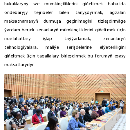
hukuklaryny we mümkinçiliklerini giňeltmek babatda
öňdebaryjy tejribeler bilen tanyşdyrmak, agzalan
maksatnamanyň durmuşa geçirilmegini tizleşdirmäge
ýardam berjek zenanlaryň mümkinçiliklerini giňeltmek üçin
maslahatlary işläp taýýarlamak, zenanlaryň
tehnologiýalara, maliýe serişdelerine elýeterliligini
giňeltmek üçin tagallalary birleşdirmek bu forumyň esasy
maksatlarydyr.