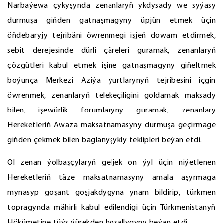
Narbaýewa çykyşynda zenanlaryň ykdysady we syýasy
durmuşa giňden gatnaşmagyny üpjün etmek üçin
öňdebaryjy tejribäni öwrenmegi işjeň dowam etdirmek,
sebit derejesinde dürli çäreleri guramak, zenanlaryň
çözgütleri kabul etmek işine gatnaşmagyny giňeltmek
boýunça Merkezi Aziýa ýurtlarynyň tejribesini içgin
öwrenmek, zenanlaryň telekeçiligini goldamak maksady
bilen, işewürlik forumlaryny guramak, zenanlary
Hereketleriň Awaza maksatnamasyny durmuşa geçirmäge
giňden çekmek bilen baglanyşykly teklipleri beýan etdi.
Ol zenan ýolbaşçylaryň geljek on ýyl üçin niýetlenen
Hereketleriň täze maksatnamasyny amala aşyrmaga
mynasyp goşant goşjakdygyna ynam bildirip, türkmen
topragynda mähirli kabul edilendigi üçin Türkmenistanyň
Hökümetine tüýs ýürekden hoşallygyny beýan etdi.