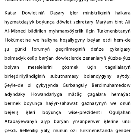
Katar Döwletiniň Daşary işler ministrliginiň halkara
hyzmatdaşlyk boýunça döwlet sekretary Marýam bint Ali
Al-Misned bildirilen myhmansöýerlik üçin Türkmenistanyň
Hökümetine we halkyna hoşallygyny beýan etdi hem-de
şu günki forumyň geçirilmeginiň deňze çykalgasy
bolmadyk ösüp barýan döwletlerde zenanlaryň ýüzbe-ýüz
bolýan meselelerini çözmek üçin tagallalaryň
birleşdirilýändiginiň subutnamasy bolandygyny aýtdy.
Şeýle-de ol çykyşynda Gurbanguly Berdimuhamedow
adyndaky Howandarlyga mätäç çagalara hemaýat
bermek boýunça haýyr-sahawat gaznasynyň we onuň
bejeriş işleri boýunça wise-prezidenti Oguljahan
Atabaýewanyň alyp barýan ynsanperwer işlerine ünsi
çekdi. Bellenilişi ýaly, munuň özi Türkmenistanda gender