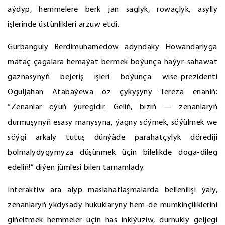
aýdyp, hemmelere berk jan saglyk, rowaçlyk, asylly
işlerinde üstünlikleri arzuw etdi.
Gurbanguly Berdimuhamedow adyndaky Howandarlyga
mätäç çagalara hemaýat bermek boýunça haýyr-sahawat
gaznasynyň bejeriş işleri boýunça wise-prezidenti
Oguljahan Atabaýewa öz çykyşyny Tereza enäniň:
“Zenanlar öýüň ýüregidir. Geliň, biziň — zenanlaryň
durmuşynyň esasy manysyna, ýagny söýmek, söýülmek we
söýgi arkaly tutuş dünýäde parahatçylyk dörediji
bolmalydygymyza düşünmek üçin bilelikde doga-dileg
edeliň!” diýen jümlesi bilen tamamlady.
Interaktiw ara alyp maslahatlaşmalarda bellenilişi ýaly,
zenanlaryň ykdysady hukuklaryny hem-de mümkinçiliklerini
giňeltmek hemmeler üçin has inklýuziw, durnukly geljegi