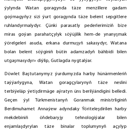
ýylynda Watan goragynda täze menzillere gadam
goýmagyňyz sizi ýurt goragynda täze belent sepgitlere
ruhlandyrmalydyr. Çünki parasatly pederlerimiziň bize
miras goýan parahatçylyk söýüjilik hem-de ynanyşmak
ýörelgeleri asuda, erkana durmuşyň sakasydyr, Watana
bolan belent söýginiň bütin adamzadyň bähbidi bilen
utgaşmasydyr» diýlip, Gutlagda nygtalýar.
Döwlet Baştutanymyz ýurdumyzda harby hünärmenleriň
taýýarlygyna, Watan goragçylarynyň täze neslini
terbiýeläp ýetişdirmäge aýratyn üns berilýändigini belledi.
Geçen ýyl Türkmenistanyň Goranmak ministrliginiň
Berdimuhamet Annaýew adyndaky Ýöriteleşdirilen harby
mekdebiniň öňdebaryjy tehnologiýalar bilen
enjamlaşdyrylan täze binalar toplumynyň açylyp