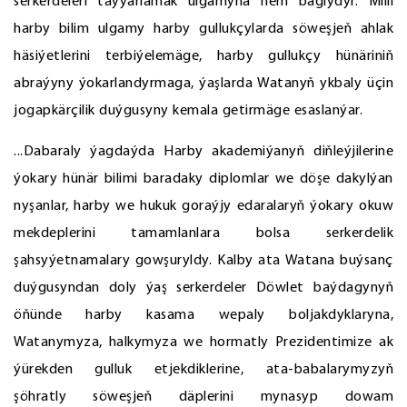
serkerdeleri taýýarlamak ulgamyna hem baglydyr. Milli
harby bilim ulgamy harby gullukçylarda söweşjeň ahlak
häsiýetlerini terbiýelemäge, harby gullukçy hünäriniň
abraýyny ýokarlandyrmaga, ýaşlarda Watanyň ykbaly üçin
jogapkärçilik duýgusyny kemala getirmäge esaslanýar.
...Dabaraly ýagdaýda Harby akademiýanyň diňleýjilerine
ýokary hünär bilimi baradaky diplomlar we döşe dakylýan
nyşanlar, harby we hukuk goraýjy edaralaryň ýokary okuw
mekdeplerini tamamlanlara bolsa serkerdelik
şahsyýetnamalary gowşuryldy. Kalby ata Watana buýsanç
duýgusyndan doly ýaş serkerdeler Döwlet baýdagynyň
öňünde harby kasama wepaly boljakdyklaryna,
Watanymyza, halkymyza we hormatly Prezidentimize ak
ýürekden gulluk etjekdiklerine, ata-babalarymyzyň
şöhratly söweşjeň däplerini mynasyp dowam