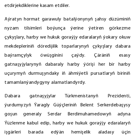
etdirjekdiklerine kasam etdiler.
Aýratyn hormat garawuly batalýonynyň şahsy düzüminiň
nyzam tilsimleri boýunça ýerine ýetiren görkezme
çykyşlary, harby we hukuk goraýjy edaralaryň ýokary okuw
mekdepleriniň döredijilik toparlarynyň çykyşlary dabara
baýramçylyk öwüşginini çaýdy. Çäräniň esasy
gatnaşyjylarynyň dabaraly harby ýörişi her bir harby
uçurymyň durmuşyndaky iň ähmiýetli pursatlaryň biriniň
tamamlanýandygyny alamatlandyrdy.
Dabara gatnaşyjylar Türkmenistanyň Prezidenti,
ýurdumyzyň Ýaragly Güýçleriniň Belent Serkerdebaşysy
goşun generaly Serdar Berdimuhamedowyň adyna
Ýüzlenme kabul edip, harby we hukuk goraýjy edaralaryň
işgärleri barada edýän hemişelik aladasy üçin