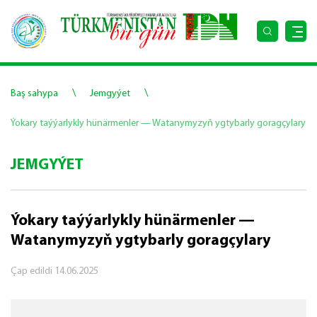
\
\
Baş sahypa
Jemgyýet
Ýokary taýýarlykly hünärmenler — Watanymyzyň ygtybarly goragçylary
JEMGYÝET
Ýokary taýýarlykly hünärmenler —
Watanymyzyň ygtybarly goragçylary
Çap edildi
14.06.2025