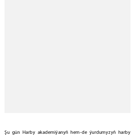
Şu gün Harby akademiýanyň hem-de ýurdumyzyň harby