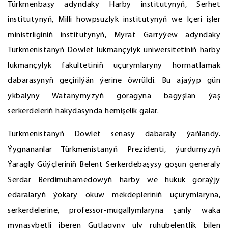
Türkmenbaşy adyndaky Harby institutynyň, Serhet
institutynyň, Milli howpsuzlyk institutynyň we Içeri işler
ministrliginiň institutynyň, Myrat Garryýew adyndaky
Türkmenistanyň Döwlet lukmançylyk uniwersitetiniň harby
lukmançylyk fakultetiniň uçurymlaryny hormatlamak
dabarasynyň geçirilýän ýerine öwrüldi. Bu ajaýyp gün
ykbalyny Watanymyzyň goragyna bagyşlan ýaş
serkerdeleriň hakydasynda hemişelik galar.
Türkmenistanyň Döwlet senasy dabaraly ýaňlandy.
Ýygnananlar Türkmenistanyň Prezidenti, ýurdumyzyň
Ýaragly Güýçleriniň Belent Serkerdebaşysy goşun generaly
Serdar Berdimuhamedowyň harby we hukuk goraýjy
edaralaryň ýokary okuw mekdepleriniň uçurymlaryna,
serkerdelerine, professor-mugallymlaryna şanly waka
mynasybetli iberen Gutlagyny uly ruhubelentlik bilen