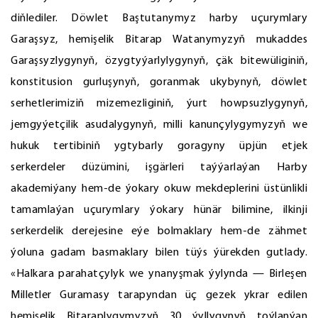
diňlediler. Döwlet Baştutanymyz harby uçurymlary
Garaşsyz, hemişelik Bitarap Watanymyzyň mukaddes
Garaşsyzlygynyň, özygtyýarlylygynyň, çäk bitewüliginiň,
konstitusion gurluşynyň, goranmak ukybynyň, döwlet
serhetlerimiziň mizemezliginiň, ýurt howpsuzlygynyň,
jemgyýetçilik asudalygynyň, milli kanunçylygymyzyň we
hukuk tertibiniň ygtybarly goragyny üpjün etjek
serkerdeler düzümini, işgärleri taýýarlaýan Harby
akademiýany hem-de ýokary okuw mekdeplerini üstünlikli
tamamlaýan uçurymlary ýokary hünär bilimine, ilkinji
serkerdelik derejesine eýe bolmaklary hem-de zähmet
ýoluna gadam basmaklary bilen tüýs ýürekden gutlady.
«Halkara parahatçylyk we ynanyşmak ýylynda — Birleşen
Milletler Guramasy tarapyndan üç gezek ykrar edilen
hemişelik Bitaraplygymyzyň 30 ýyllygynyň toýlanýan