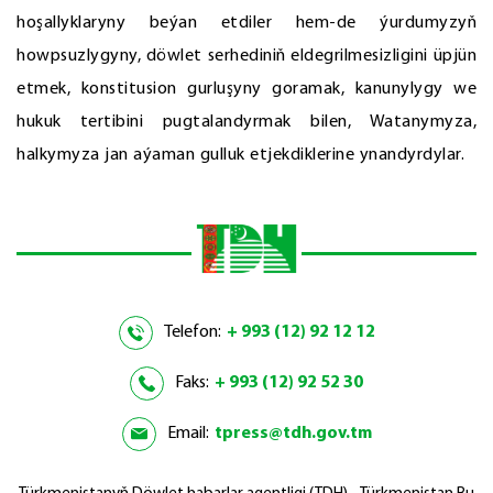
hoşallyklaryny beýan etdiler hem-de ýurdumyzyň
howpsuzlygyny, döwlet serhediniň eldegrilmesizligini üpjün
etmek, konstitusion gurluşyny goramak, kanunylygy we
hukuk tertibini pugtalandyrmak bilen, Watanymyza,
halkymyza jan aýaman gulluk etjekdiklerine ynandyrdylar.
Telefon:
+ 993 (12) 92 12 12
Faks:
+ 993 (12) 92 52 30
Email:
tpress@tdh.gov.tm