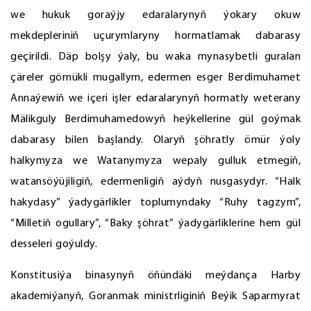
we hukuk goraýjy edaralarynyň ýokary okuw
mekdepleriniň uçurymlaryny hormatlamak dabarasy
geçirildi. Däp bolşy ýaly, bu waka mynasybetli guralan
çäreler görnükli mugallym, edermen esger Berdimuhamet
Annaýewiň we içeri işler edaralarynyň hormatly weterany
Mälikguly Berdimuhamedowyň heýkellerine gül goýmak
dabarasy bilen başlandy. Olaryň şöhratly ömür ýoly
halkymyza we Watanymyza wepaly gulluk etmegiň,
watansöýüjiligiň, edermenligiň aýdyň nusgasydyr. “Halk
hakydasy” ýadygärlikler toplumyndaky “Ruhy tagzym”,
“Milletiň ogullary”, “Baky şöhrat” ýadygärliklerine hem gül
desseleri goýuldy.
Konstitusiýa binasynyň öňündäki meýdança Harby
akademiýanyň, Goranmak ministrliginiň Beýik Saparmyrat