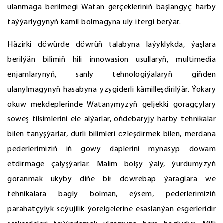
ulanmaga berilmegi Watan gerçekleriniň başlangyç harby
taýýarlygynyň kämil bolmagyna uly itergi berýär.
Häzirki döwürde döwrüň talabyna laýyklykda, ýaşlara
berilýän bilimiň hili innowasion usullaryň, multimedia
enjamlarynyň, sanly tehnologiýalaryň giňden
ulanylmagynyň hasabyna yzygiderli kämilleşdirilýär. Ýokary
okuw mekdeplerinde Watanymyzyň geljekki goragçylary
söweş tilsimlerini ele alýarlar, öňdebaryjy harby tehnikalar
bilen tanyşýarlar, dürli bilimleri özleşdirmek bilen, merdana
pederlerimiziň iň gowy däplerini mynasyp dowam
etdirmäge çalyşýarlar. Mälim bolşy ýaly, ýurdumyzyň
goranmak ukyby diňe bir döwrebap ýaraglara we
tehnikalara bagly bolman, eýsem, pederlerimiziň
parahatçylyk söýüjilik ýörelgelerine esaslanýan esgerleridir